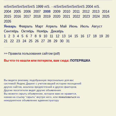
пїЅпїЅпїЅпїЅпїЅпїЅ 1999 пїЅ. - пїЅпїЅпїЅпїЅпїЅпїЅ 2004 пїЅ.
2004
2005
2006
2007
2008
2009
2010
2011
2012
2013
2014
2015
2016
2017
2018
2019
2020
2021
2022
2023
2024
2025
2026
Январь
Февраль
Март
Апрель
Май
Июнь
Июль
Август
Сентябрь
Октябрь
Ноябрь
Декабрь
1
2
3
4
5
6
7
8
9
10
11
12
13
14
15
16
17
18
19
20
21
22
23
24
25
26
27
28
29
30
31
>> Правила пользования сайтом (pdf)
Вы что-то нашли или потеряли, вам сюда:
ПОТЕРЯШКА
Вы видите рекламу, подобранную персонально для вас
системой Яндекс.Директ с учетом вашей истории посещений
других сайтов, анализа предпочтений и других факторов.
Другие посетители видят другие объявления.
Вы можете скрыть объявление, которое вам не нравится,
нажав на ссылку "скрыть" внутри него, или
пожаловаться
на
некорректное объявление администратору