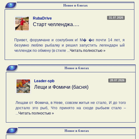
Новое в блогах
31.07.2026
RubaDrive
Старт челленджа….
Привет, форумчане и соклубник и! М� �е почти 14 лет, я
безумно люблю рыбалку и решил запустить легендарн ый
челлендж по обмену (в стиле ...
Читать полностью »
Новое в блогах
20.07.2026
Leader-spb
Лещи и Фомичи (басня)
Лещам от Фомича, в Неве, совсем житья не стало, И до того
достало это рыб, Что принято на сходе рыбьем стало –
...
Читать полностью »
Новое в блогах