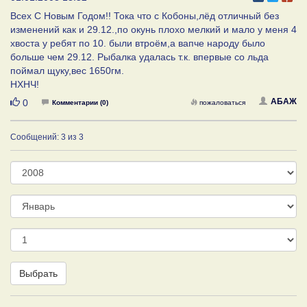
Всех С Новым Годом!! Тока что с Кобоны,лёд отличный без
изменений как и 29.12.,по окунь плохо мелкий и мало у меня 4
хвоста у ребят по 10. были втроём,а вапче народу было
больше чем 29.12. Рыбалка удалась т.к. впервые со льда
поймал щуку,вес 1650гм.
НХНЧ!
Нравится
АБАЖ
0
Комментарии (0)
пожаловаться
Сообщений: 3 из 3
Год
Месяц
День
Выбрать