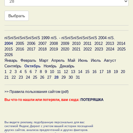
Выбрать
пїЅпїЅпїЅпїЅпїЅпїЅ 1999 пїЅ. - пїЅпїЅпїЅпїЅпїЅпїЅ 2004 пїЅ.
2004
2005
2006
2007
2008
2009
2010
2011
2012
2013
2014
2015
2016
2017
2018
2019
2020
2021
2022
2023
2024
2025
2026
Январь
Февраль
Март
Апрель
Май
Июнь
Июль
Август
Сентябрь
Октябрь
Ноябрь
Декабрь
1
2
3
4
5
6
7
8
9
10
11
12
13
14
15
16
17
18
19
20
21
22
23
24
25
26
27
28
29
30
31
>> Правила пользования сайтом (pdf)
Вы что-то нашли или потеряли, вам сюда:
ПОТЕРЯШКА
Вы видите рекламу, подобранную персонально для вас
системой Яндекс.Директ с учетом вашей истории посещений
других сайтов, анализа предпочтений и других факторов.