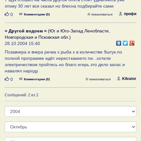
этому 30 лет все сказал но блесна подбирайте сами
Нравится
профи
0
Комментарии (0)
пожаловаться
= Другой водоем =
(Юг и Юго-Запад Ленобласти,
Новгородская и Псковская обл.)
28.10.2004 15:40
Позавчера и вчера речка х рыба х в количестве 9штук.по
полной программе идёт нерест.какието пи...хотели
электричеством пройтись но благо егерь это дело запас и
навалял народу.
Нравится
Kilvator
0
Комментарии (0)
пожаловаться
Сообщений: 2 из 2
Год
Месяц
День