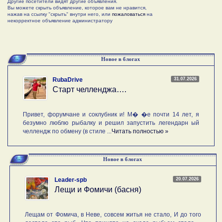
Другие посетители видят другие объявления.
Вы можете скрыть объявление, которое вам не нравится,
нажав на ссылку "скрыть" внутри него, или
пожаловаться
на
некорректное объявление администратору
Новое в блогах
31.07.2026
RubaDrive
Старт челленджа….
Привет, форумчане и соклубник и! М� �е почти 14 лет, я
безумно люблю рыбалку и решил запустить легендарн ый
челлендж по обмену (в стиле ...
Читать полностью »
Новое в блогах
20.07.2026
Leader-spb
Лещи и Фомичи (басня)
Лещам от Фомича, в Неве, совсем житья не стало, И до того