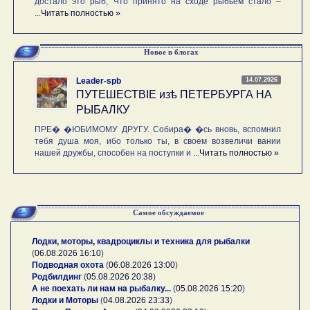
достало это рыб, Что принято на сходе рыбьем стало –
...
Читать полностью »
Новое в блогах
14.07.2026
Leader-spb
ПУТЕШЕСТВIE изѣ ПЕТЕРБУРГА НА
РЫБАЛКУ
ПРЕ� �ЮБИМОМУ ДРУГУ. Собира� �сь вновь, вспомнил
тебя душа моя, ибо только ты, в своем возвеличи вании
нашей дружбы, способен на поступки и ...
Читать полностью »
Самое обсуждаемое
Лодки, моторы, квадроциклы и техника для рыбалки
(
06.08.2026 16:10
)
Подводная охота
(
06.08.2026 13:00
)
Родбилдинг
(
05.08.2026 20:38
)
А не поехать ли нам на рыбалку...
(
05.08.2026 15:20
)
Лодки и Моторы
(
04.08.2026 23:33
)