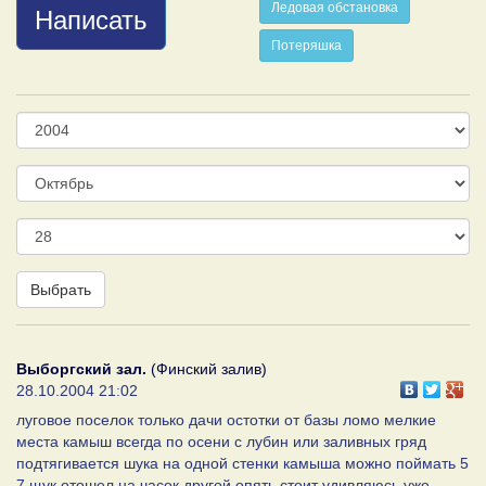
Ледовая обстановка
Написать
Потеряшка
Год
Месяц
День
Выбрать
Выборгский зал.
(Финский залив)
28.10.2004 21:02
луговое поселок только дачи остотки от базы ломо мелкие
места камыш всегда по осени с лубин или заливных гряд
подтягивается шука на одной стенки камыша можно поймать 5
7 щук отошел на часок другой опять стоит удивляюсь уже