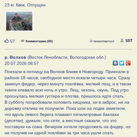
23 кг. Квок. Отпущен
Нравится
SST
57
Комментарии (30)
пожаловаться
р. Волхов
(Восток Ленобласти, Вологодская обл.)
20.07.2026 08:57
Поехали в пятницу на Волхов ближе к Новгороду. Приехали в
районе 18 часов, свободное место искали четыре часа. Сразу
закинул фидер, через минуту поклёвка, мелкий лещ, и в таком
темпе клевало всю ночь и утро. Лещ, чехонь, окунь. Под утро
проснулась мелкая густера и плотва, пришлось идти спать.
В субботу попробовали половить хищника, ни в заброс, ни на
дорожку отклика не получили. Пока шли на лодке заметили,
что вдоль левого берега плавают пятилитровые баклахи
(десятки), думали, что сети, а местные сказали, что это
поставухи на сома. Вечером хотели продолжить на фидер, но
не получив ни одной поклёвки за три часа ушли спать.