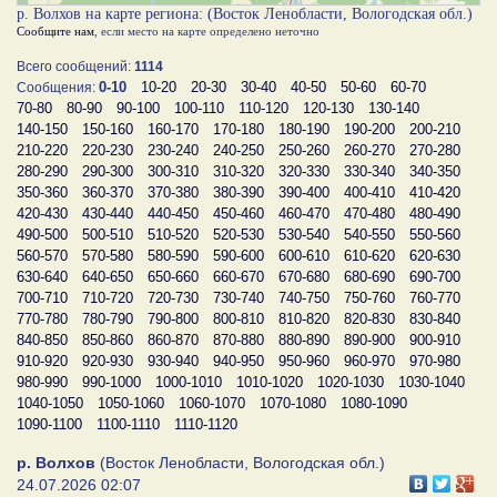
р. Волхов на карте региона: (Восток Ленобласти, Вологодская обл.)
Сообщите нам
, если место на карте определено неточно
Всего сообщений:
1114
0-10
10-20
20-30
30-40
40-50
50-60
60-70
Сообщения:
70-80
80-90
90-100
100-110
110-120
120-130
130-140
140-150
150-160
160-170
170-180
180-190
190-200
200-210
210-220
220-230
230-240
240-250
250-260
260-270
270-280
280-290
290-300
300-310
310-320
320-330
330-340
340-350
350-360
360-370
370-380
380-390
390-400
400-410
410-420
420-430
430-440
440-450
450-460
460-470
470-480
480-490
490-500
500-510
510-520
520-530
530-540
540-550
550-560
560-570
570-580
580-590
590-600
600-610
610-620
620-630
630-640
640-650
650-660
660-670
670-680
680-690
690-700
700-710
710-720
720-730
730-740
740-750
750-760
760-770
770-780
780-790
790-800
800-810
810-820
820-830
830-840
840-850
850-860
860-870
870-880
880-890
890-900
900-910
910-920
920-930
930-940
940-950
950-960
960-970
970-980
980-990
990-1000
1000-1010
1010-1020
1020-1030
1030-1040
1040-1050
1050-1060
1060-1070
1070-1080
1080-1090
1090-1100
1100-1110
1110-1120
р. Волхов
(Восток Ленобласти, Вологодская обл.)
24.07.2026 02:07