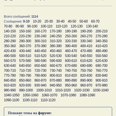
Всего сообщений:
1114
0-10
10-20
20-30
30-40
40-50
50-60
60-70
Сообщения:
70-80
80-90
90-100
100-110
110-120
120-130
130-140
140-150
150-160
160-170
170-180
180-190
190-200
200-210
210-220
220-230
230-240
240-250
250-260
260-270
270-280
280-290
290-300
300-310
310-320
320-330
330-340
340-350
350-360
360-370
370-380
380-390
390-400
400-410
410-420
420-430
430-440
440-450
450-460
460-470
470-480
480-490
490-500
500-510
510-520
520-530
530-540
540-550
550-560
560-570
570-580
580-590
590-600
600-610
610-620
620-630
630-640
640-650
650-660
660-670
670-680
680-690
690-700
700-710
710-720
720-730
730-740
740-750
750-760
760-770
770-780
780-790
790-800
800-810
810-820
820-830
830-840
840-850
850-860
860-870
870-880
880-890
890-900
900-910
910-920
920-930
930-940
940-950
950-960
960-970
970-980
980-990
990-1000
1000-1010
1010-1020
1020-1030
1030-1040
1040-1050
1050-1060
1060-1070
1070-1080
1080-1090
1090-1100
1100-1110
1110-1120
Похожие темы на
форуме: