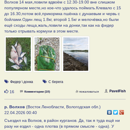
Волхов 14 мая,ловили вдвоём с 12.30-19.00 вне слишком
популярном месте,но кое-что удалось поймать.Клевало с 15
до 16.30,потом всё,прикормка пшёнка с дунаевым и червь с
бойлами.Один лещ 1.8кг, второй 1.5кг и мелочёвка,но были
ещё сходы леща,жаль,ловили на донки,так как на фидер
только отрывать кормухи в этом месте.
Фидер \ донка
С берега
Нравится
PavelFish
16
Комментарии (10)
пожаловаться
р. Волхов
(Восток Ленобласти, Вологодская обл.)
22.04.2026 00:40
Съездил на Волхов, в район курганов. Да, так я туда ещё ни
разу ни ездил - одна плотва (в прямом смысле - одна). У