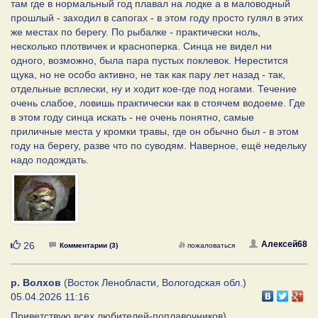
там где в нормальный год плавал на лодке а в маловодный
прошлый - заходил в сапогах - в этом году просто гулял в этих
же местах по берегу. По рыбалке - практически ноль,
несколько плотвичек и красноперка. Синца не видел ни
одного, возможно, была пара пустых поклевок. Нерестится
щука, но не особо активно, не так как пару лет назад - так,
отдельные всплески, ну и ходит кое-где под ногами. Течение
очень слабое, ловишь практически как в стоячем водоеме. Где
в этом году синца искать - не очень понятно, самые
приличные места у кромки травы, где он обычно был - в этом
году на берегу, разве что по суводям. Наверное, ещё недельку
надо подождать.
Нравится
Алексей68
26
Комментарии (3)
пожаловаться
р. Волхов
(Восток Ленобласти, Вологодская обл.)
05.04.2026 11:16
Приветствую всех любителей-поплавочников)