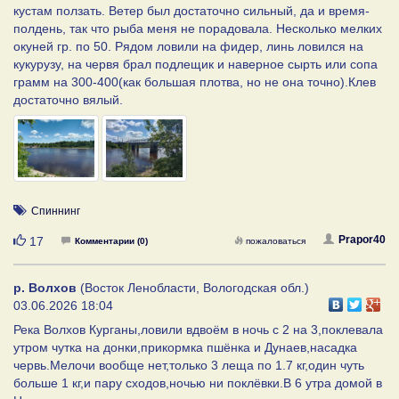
кустам ползать. Ветер был достаточно сильный, да и время-
полдень, так что рыба меня не порадовала. Несколько мелких
окуней гр. по 50. Рядом ловили на фидер, линь ловился на
кукурузу, на червя брал подлещик и наверное сырть или сопа
грамм на 300-400(как большая плотва, но не она точно).Клев
достаточно вялый.
Спиннинг
Нравится
Prapor40
17
Комментарии (0)
пожаловаться
р. Волхов
(Восток Ленобласти, Вологодская обл.)
03.06.2026 18:04
Река Волхов Курганы,ловили вдвоём в ночь с 2 на 3,поклевала
утром чутка на донки,прикормка пшёнка и Дунаев,насадка
червь.Мелочи вообще нет,только 3 леща по 1.7 кг,один чуть
больше 1 кг,и пару сходов,ночью ни поклёвки.В 6 утра домой в