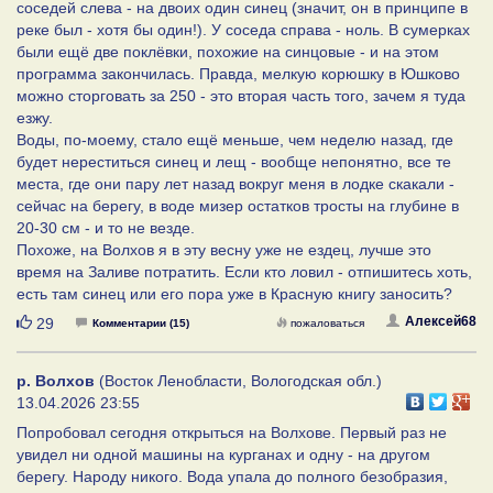
соседей слева - на двоих один синец (значит, он в принципе в
реке был - хотя бы один!). У соседа справа - ноль. В сумерках
были ещё две поклёвки, похожие на синцовые - и на этом
программа закончилась. Правда, мелкую корюшку в Юшково
можно сторговать за 250 - это вторая часть того, зачем я туда
езжу.
Воды, по-моему, стало ещё меньше, чем неделю назад, где
будет нереститься синец и лещ - вообще непонятно, все те
места, где они пару лет назад вокруг меня в лодке скакали -
сейчас на берегу, в воде мизер остатков тросты на глубине в
20-30 см - и то не везде.
Похоже, на Волхов я в эту весну уже не ездец, лучше это
время на Заливе потратить. Если кто ловил - отпишитесь хоть,
есть там синец или его пора уже в Красную книгу заносить?
Нравится
Алексей68
29
Комментарии (15)
пожаловаться
р. Волхов
(Восток Ленобласти, Вологодская обл.)
13.04.2026 23:55
Попробовал сегодня открыться на Волхове. Первый раз не
увидел ни одной машины на курганах и одну - на другом
берегу. Народу никого. Вода упала до полного безобразия,