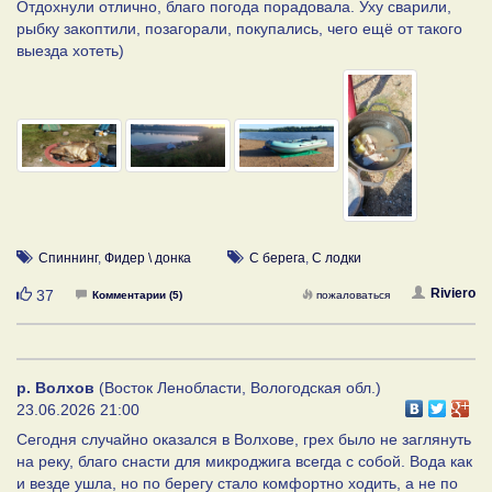
Отдохнули отлично, благо погода порадовала. Уху сварили,
рыбку закоптили, позагорали, покупались, чего ещё от такого
выезда хотеть)
Спиннинг
,
Фидер \ донка
С берега
,
С лодки
Нравится
Riviero
37
Комментарии (5)
пожаловаться
р. Волхов
(Восток Ленобласти, Вологодская обл.)
23.06.2026 21:00
Сегодня случайно оказался в Волхове, грех было не заглянуть
на реку, благо снасти для микроджига всегда с собой. Вода как
и везде ушла, но по берегу стало комфортно ходить, а не по