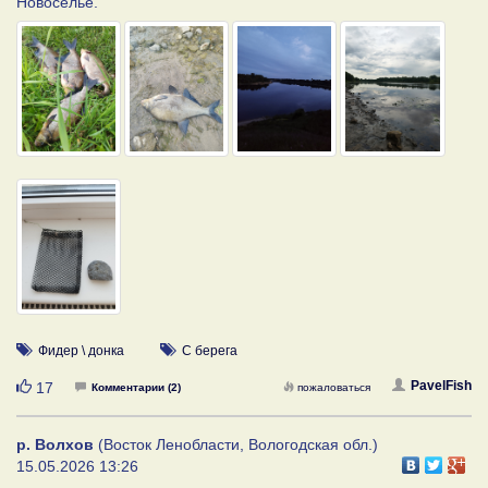
Новоселье.
Фидер \ донка
С берега
Нравится
PavelFish
17
Комментарии (2)
пожаловаться
р. Волхов
(Восток Ленобласти, Вологодская обл.)
15.05.2026 13:26