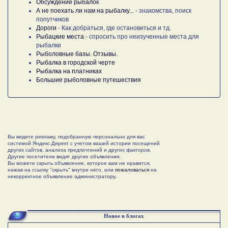
Обсуждение рыбалок
А не поехать ли нам на рыбалку...
- знакомства, поиск
попутчиков
Дороги
- Как добраться, где остановиться и тд.
Рыбацкие места
- спросить про неизученные места для
рыбалки
Рыболовные базы. Отзывы.
Рыбалка в городской черте
Рыбалка на платниках
Большие рыболовные путешествия
Вы видите рекламу, подобранную персонально для вас
системой Яндекс.Директ с учетом вашей истории посещений
других сайтов, анализа предпочтений и других факторов.
Другие посетители видят другие объявления.
Вы можете скрыть объявление, которое вам не нравится,
нажав на ссылку "скрыть" внутри него, или
пожаловаться
на
некорректное объявление администратору.
Новое в блогах