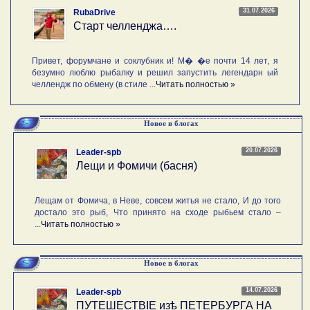
31.07.2026
RubaDrive
Старт челленджа….
Привет, форумчане и соклубник и! М� �е почти 14 лет, я
безумно люблю рыбалку и решил запустить легендарн ый
челлендж по обмену (в стиле ...
Читать полностью »
Новое в блогах
20.07.2026
Leader-spb
Лещи и Фомичи (басня)
Лещам от Фомича, в Неве, совсем житья не стало, И до того
достало это рыб, Что принято на сходе рыбьем стало –
...
Читать полностью »
Новое в блогах
14.07.2026
Leader-spb
ПУТЕШЕСТВIE изѣ ПЕТЕРБУРГА НА