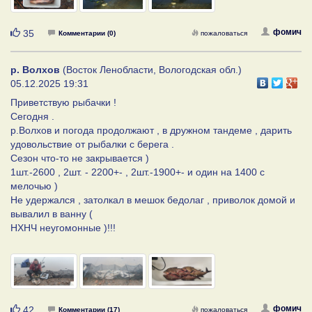
Нравится
фомич
35
Комментарии (0)
пожаловаться
р. Волхов
(Восток Ленобласти, Вологодская обл.)
05.12.2025 19:31
Приветствую рыбачки !
Сегодня .
р.Волхов и погода продолжают , в дружном тандеме , дарить
удовольствие от рыбалки с берега .
Сезон что-то не закрывается )
1шт.-2600 , 2шт. - 2200+- , 2шт.-1900+- и один на 1400 с
мелочью )
Не удержался , затолкал в мешок бедолаг , приволок домой и
вывалил в ванну (
НХНЧ неугомонные )!!!
Нравится
фомич
42
Комментарии (17)
пожаловаться