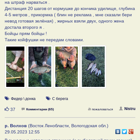
на штраф нарваться .
Дистанция 20 шагов от кормушке до кончика удилище, глубина
4-5 метров , прикормка ( блин не реклама , мне сказали бери
невод готовая зелёная) , жирных взяли двух, одного жена
достала второго я .
Бойцы прям бойцы !
Такие койфушки не передам словами.
Фидер \ донка
С берега
Нравится
Nistru
37
Комментарии (65)
пожаловаться
р. Волхов
(Восток Ленобласти, Вологодская обл.)
29.05.2023 12:55