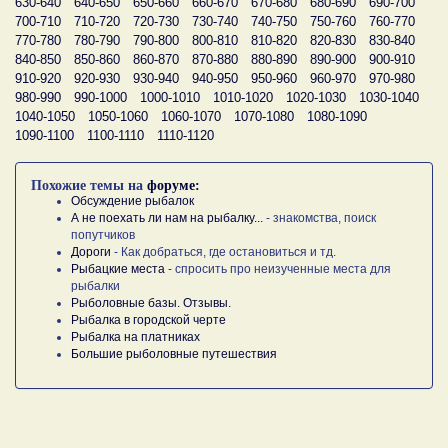
630-640
640-650
650-660
660-670
670-680
680-690
690-700
700-710
710-720
720-730
730-740
740-750
750-760
760-770
770-780
780-790
790-800
800-810
810-820
820-830
830-840
840-850
850-860
860-870
870-880
880-890
890-900
900-910
910-920
920-930
930-940
940-950
950-960
960-970
970-980
980-990
990-1000
1000-1010
1010-1020
1020-1030
1030-1040
1040-1050
1050-1060
1060-1070
1070-1080
1080-1090
1090-1100
1100-1110
1110-1120
Похожие темы на
форуме:
Обсуждение рыбалок
А не поехать ли нам на рыбалку...
- знакомства, поиск
попутчиков
Дороги
- Как добраться, где остановиться и тд.
Рыбацкие места
- спросить про неизученные места для
рыбалки
Рыболовные базы. Отзывы.
Рыбалка в городской черте
Рыбалка на платниках
Большие рыболовные путешествия