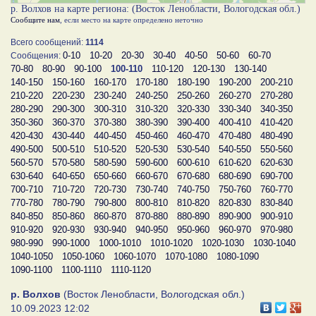
р. Волхов на карте региона: (Восток Ленобласти, Вологодская обл.)
Сообщите нам
, если место на карте определено неточно
Всего сообщений:
1114
0-10
10-20
20-30
30-40
40-50
50-60
60-70
Сообщения:
70-80
80-90
90-100
100-110
110-120
120-130
130-140
140-150
150-160
160-170
170-180
180-190
190-200
200-210
210-220
220-230
230-240
240-250
250-260
260-270
270-280
280-290
290-300
300-310
310-320
320-330
330-340
340-350
350-360
360-370
370-380
380-390
390-400
400-410
410-420
420-430
430-440
440-450
450-460
460-470
470-480
480-490
490-500
500-510
510-520
520-530
530-540
540-550
550-560
560-570
570-580
580-590
590-600
600-610
610-620
620-630
630-640
640-650
650-660
660-670
670-680
680-690
690-700
700-710
710-720
720-730
730-740
740-750
750-760
760-770
770-780
780-790
790-800
800-810
810-820
820-830
830-840
840-850
850-860
860-870
870-880
880-890
890-900
900-910
910-920
920-930
930-940
940-950
950-960
960-970
970-980
980-990
990-1000
1000-1010
1010-1020
1020-1030
1030-1040
1040-1050
1050-1060
1060-1070
1070-1080
1080-1090
1090-1100
1100-1110
1110-1120
р. Волхов
(Восток Ленобласти, Вологодская обл.)
10.09.2023 12:02