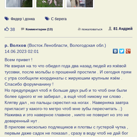
Фидер \ донка
С берега
Нравится
81 Андрей
38
Комментарии (13)
пожаловаться
р. Волхов
(Восток Ленобласти, Вологодская обл.)
14.06.2023 02:01
Всем привет !
Не взирая на то что обидел года два назад людей из язёвой
тусовки, после мольбы о прошений простили . И сегодня прям
с утра сообщили координаты с жируюшим крупным язём .
Спасибо форумчанину !
Но предупредил чтоб я больше двух рыб и то чтоб они были
более одного кг не забирал , а ещё чтоб никому ни слово .
Клятву дал , но пальцы скрестил на ногах . Наверняка завтра
пригласит у какого-то метро чтоб мне зубы пересчитать .:)
Наживка и это наверное главное , никто не поверит но это не
доваренный нут .
В прилове несколько подлещиков и плотвы с густерой чутка ,
первым даже садок не показал , сразу в воду чтоб не дай бог