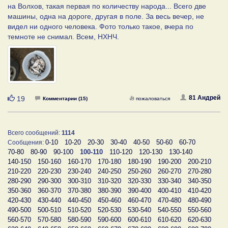
на Волхов, такая первая по количеству народа... Всего две
машины, одна на дороге, другая в поле. За весь вечер, не
видел ни одного человека. Фото только такое, вчера по
темноте не снимал. Всем, НХНЧ.
Нравится
81 Андрей
19
Комментарии (15)
пожаловаться
Всего сообщений:
1114
0-10
10-20
20-30
30-40
40-50
50-60
60-70
Сообщения:
70-80
80-90
90-100
100-110
110-120
120-130
130-140
140-150
150-160
160-170
170-180
180-190
190-200
200-210
210-220
220-230
230-240
240-250
250-260
260-270
270-280
280-290
290-300
300-310
310-320
320-330
330-340
340-350
350-360
360-370
370-380
380-390
390-400
400-410
410-420
420-430
430-440
440-450
450-460
460-470
470-480
480-490
490-500
500-510
510-520
520-530
530-540
540-550
550-560
560-570
570-580
580-590
590-600
600-610
610-620
620-630