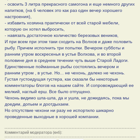
- освоить 3 литра прекрасного самогона и еще немного других
напитков, (на 6 человек это как раз один вечер хорошего
настроения),
- избавить хозяина практически от всей старой мебели,
которую он хотел выбросить,
- навязать достаточное количество березовых веников,
И при всем при этом таки сходить на Волхов и даже половить
рыбу. Причем исполнить три попытки. Вечером субботы и
ранним утром воскресенья в устье Волхова, и во второй
половине дня в среднем течении чуть выше Старой Ладоги.
Единственные пойманные рыбы состоялись вечером и
ранним утром , в устье. Но... не чехонь, далеко не чехонь.
Густая густоидущая густера, как сказали бы некоторые
комментаторы блогов на нашем сайте. И сопровождающий ее
мелкий, наглый ерш. Все было отпущено.
Чехонь видимо шла-шла, да и ушла, не дожидаясь, пока мы
доедим, допьем и доотдыхаем.
Но отсутствие чехони ни разу не испортило шикарно
проведенные выходные в хорошей компании.
Комментарий модератора (кнб):