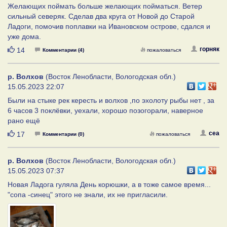
Желающих поймать больше желающих пойматься. Ветер
сильный северяк. Сделав два круга от Новой до Старой
Ладоги, помочив поплавки на Ивановском острове, сдался и
уже дома.
Нравится
горняк
14
Комментарии (4)
пожаловаться
р. Волхов
(Восток Ленобласти, Вологодская обл.)
15.05.2023 22:07
Были на стыке рек кересть и волхов ,по эхолоту рыбы нет , за
6 часов 3 поклёвки, уехали, хорошо позогорали, наверное
рано ещё
Нравится
cea
17
Комментарии (0)
пожаловаться
р. Волхов
(Восток Ленобласти, Вологодская обл.)
15.05.2023 07:37
Новая Ладога гуляла День корюшки, а в тоже самое время...
"сопа -синец" этого не знали, их не пригласили.