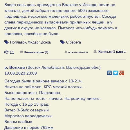
Вчера весь день просидел на Волхове у Иссада, почти не
клевало, домой забрал только одного 500-граммового
подлещика, несколько маленьких рыбок отпустил. Соседи
слева периодически вытаскивали приличных лещей, а у
других в округе не клевало. Пытался что-нибудь поймать а
поплавок, поклёвок не было.
Поплавок
,
Фидер \ донка
С берега
Нравится
Капитан 1 ранга
11
Комментарии (6)
пожаловаться
р. Волхов
(Восток Ленобласти, Вологодская обл.)
19.08.2023 23:09
Сегодня были в районе вечера с 19-21ч.
Ничего не поймали, КРС мелкой плотвы...
Было напротив п. Плеханово.
На поплавок на тесто - ничего. На резинку ничего.
Погода с 16 до 13 град.
Ветер 3-5м/с северный
Моросило периодически.
Волны слабые.
Давление в норме 763мм