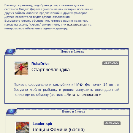
Вы видите рекламу, подобранную персонально для вас
системой Яндекс.Директ с учетом вашей истории посещений
других сайтов, анализа предпочтений и других факторов.
Другие посетители видят другие объявления.
Вы можете скрыть объявление, которое вам не нравится,
нажав на ссылку "скрыть" внутри него, или
пожаловаться
на
некорректное объявление администратору.
Новое в блогах
31.07.2026
RubaDrive
Старт челленджа….
Привет, форумчане и соклубник и! М� �е почти 14 лет, я
безумно люблю рыбалку и решил запустить легендарн ый
челлендж по обмену (в стиле ...
Читать полностью »
Новое в блогах
20.07.2026
Leader-spb
Лещи и Фомичи (басня)