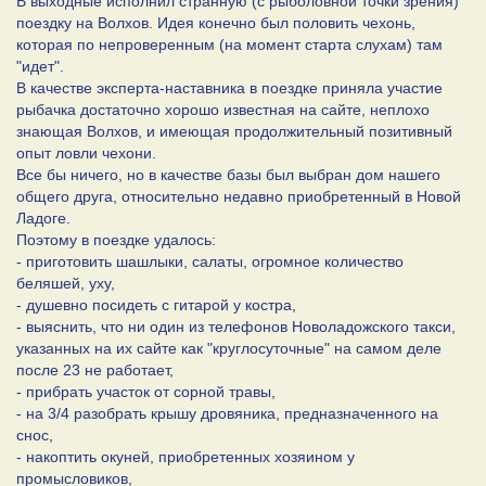
В выходные исполнил странную (с рыболовной точки зрения)
поездку на Волхов. Идея конечно был половить чехонь,
которая по непроверенным (на момент старта слухам) там
"идет".
В качестве эксперта-наставника в поездке приняла участие
рыбачка достаточно хорошо известная на сайте, неплохо
знающая Волхов, и имеющая продолжительный позитивный
опыт ловли чехони.
Все бы ничего, но в качестве базы был выбран дом нашего
общего друга, относительно недавно приобретенный в Новой
Ладоге.
Поэтому в поездке удалось:
- приготовить шашлыки, салаты, огромное количество
беляшей, уху,
- душевно посидеть с гитарой у костра,
- выяснить, что ни один из телефонов Новоладожского такси,
указанных на их сайте как "круглосуточные" на самом деле
после 23 не работает,
- прибрать участок от сорной травы,
- на 3/4 разобрать крышу дровяника, предназначенного на
снос,
- накоптить окуней, приобретенных хозяином у
промысловиков,