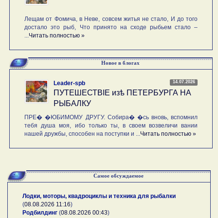
Лещам от Фомича, в Неве, совсем житья не стало, И до того
достало это рыб, Что принято на сходе рыбьем стало –
...
Читать полностью »
Новое в блогах
14.07.2026
Leader-spb
ПУТЕШЕСТВIE изѣ ПЕТЕРБУРГА НА
РЫБАЛКУ
ПРЕ� �ЮБИМОМУ ДРУГУ. Собира� �сь вновь, вспомнил
тебя душа моя, ибо только ты, в своем возвеличи вании
нашей дружбы, способен на поступки и ...
Читать полностью »
Самое обсуждаемое
Лодки, моторы, квадроциклы и техника для рыбалки
(
08.08.2026 11:16
)
Родбилдинг
(
08.08.2026 00:43
)