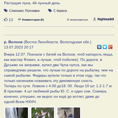
Растущая луна, 4й лунный день.
Спиннинг
,
Поплавок
С берега
Нравится
Nightwalk8
13
Комментарии (0)
пожаловаться
р. Волхов
(Восток Ленобласти, Вологодская обл.)
13.07.2023 20:17
Вчера 12.07. Поехали с батей на Волхов, чтоб напороть леща,
как мастер Фомич, а лучше, чтоб поболее). По дороге, в
Дусьево на заправке, купил два Чупа-чупса, как мы
справедливо решили, что лучше по дороге на рыбалку, чем на
самой рыбалке. Фидеры купили только в этом году, так что
только начинаем осваивать эту диковинную снасть.
Теперь по сути. Ловили с 4.00 до18. 00. Лещи 10 шт. 1.2-1.7 кг.
В прилове- 4 шт любимой рыбы Ю. С. и один сом. Сомяра,
конечно, отпушен, не вырос он ещё до котлет, даже до
одной.Всем НХНЧ.