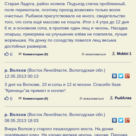
Старая Ладога, район холмов. Подъезд слегка проблемный,
поле перекопали, поэтому проезд возможен только возле
очистных. Рыбаков присутствовало не много, свидетельство
того, что сопа ещё массово не пошла. Итог с 4 утра до 12 дня
6 кг, в основном сопа, в прилове один лещ и чехонь. Насадка
опарыш, прикормка на улучшение клёва не повлияла, лучше
мормышка. На донку по соседству ловился лещ весьма
достойных размеров.
Нравится
Mobist 1
0
Комментарии (0)
пожаловаться
р. Волхов
(Восток Ленобласти, Вологодская обл.)
12.05.2013 00:13
3 дня на Волхове, 10 кг.сопы и 12 кг.чехони. Спасибо базе
"Креницы"за примют и ночлег!
Нравится
РыбАлка
0
Комментарии (0)
пожаловаться
р. Волхов
(Восток Ленобласти, Вологодская обл.)
08.05.2013 18:03
Вчера Волхов у старого пешеходного моста. На донки
поклёвывал елец. На удочку мелкая чехонь, окушки. Парочка