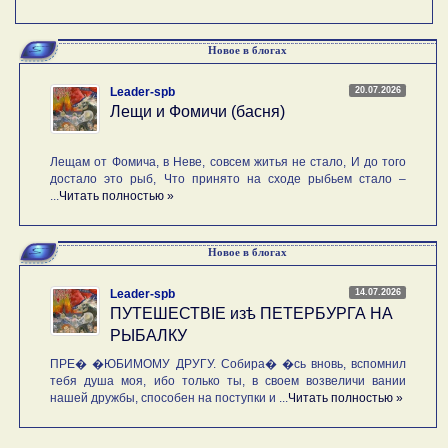
Новое в блогах
20.07.2026
Leader-spb
Лещи и Фомичи (басня)
Лещам от Фомича, в Неве, совсем житья не стало, И до того
достало это рыб, Что принято на сходе рыбьем стало –
...
Читать полностью »
Новое в блогах
14.07.2026
Leader-spb
ПУТЕШЕСТВIE изѣ ПЕТЕРБУРГА НА
РЫБАЛКУ
ПРЕ� �ЮБИМОМУ ДРУГУ. Собира� �сь вновь, вспомнил
тебя душа моя, ибо только ты, в своем возвеличи вании
нашей дружбы, способен на поступки и ...
Читать полностью »