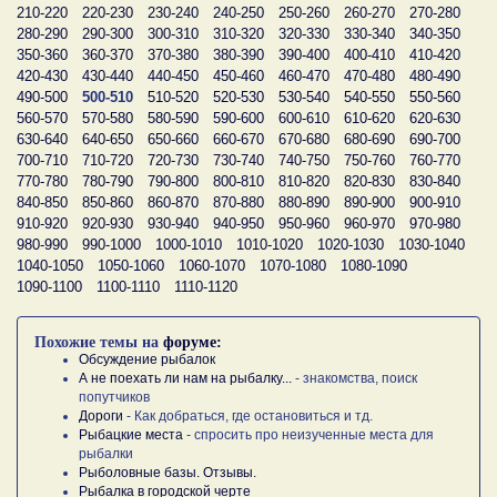
210-220
220-230
230-240
240-250
250-260
260-270
270-280
280-290
290-300
300-310
310-320
320-330
330-340
340-350
350-360
360-370
370-380
380-390
390-400
400-410
410-420
420-430
430-440
440-450
450-460
460-470
470-480
480-490
490-500
500-510
510-520
520-530
530-540
540-550
550-560
560-570
570-580
580-590
590-600
600-610
610-620
620-630
630-640
640-650
650-660
660-670
670-680
680-690
690-700
700-710
710-720
720-730
730-740
740-750
750-760
760-770
770-780
780-790
790-800
800-810
810-820
820-830
830-840
840-850
850-860
860-870
870-880
880-890
890-900
900-910
910-920
920-930
930-940
940-950
950-960
960-970
970-980
980-990
990-1000
1000-1010
1010-1020
1020-1030
1030-1040
1040-1050
1050-1060
1060-1070
1070-1080
1080-1090
1090-1100
1100-1110
1110-1120
Похожие темы на
форуме:
Обсуждение рыбалок
А не поехать ли нам на рыбалку...
- знакомства, поиск
попутчиков
Дороги
- Как добраться, где остановиться и тд.
Рыбацкие места
- спросить про неизученные места для
рыбалки
Рыболовные базы. Отзывы.
Рыбалка в городской черте