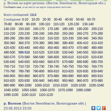
р. Волхов на карте региона: (Восток Ленобласти, Вологодская обл.)
Сообщите нам
, если место на карте определено неточно
Всего сообщений:
1114
0-10
10-20
20-30
30-40
40-50
50-60
60-70
Сообщения:
70-80
80-90
90-100
100-110
110-120
120-130
130-140
140-150
150-160
160-170
170-180
180-190
190-200
200-210
210-220
220-230
230-240
240-250
250-260
260-270
270-280
280-290
290-300
300-310
310-320
320-330
330-340
340-350
350-360
360-370
370-380
380-390
390-400
400-410
410-420
420-430
430-440
440-450
450-460
460-470
470-480
480-490
490-500
500-510
510-520
520-530
530-540
540-550
550-560
560-570
570-580
580-590
590-600
600-610
610-620
620-630
630-640
640-650
650-660
660-670
670-680
680-690
690-700
700-710
710-720
720-730
730-740
740-750
750-760
760-770
770-780
780-790
790-800
800-810
810-820
820-830
830-840
840-850
850-860
860-870
870-880
880-890
890-900
900-910
910-920
920-930
930-940
940-950
950-960
960-970
970-980
980-990
990-1000
1000-1010
1010-1020
1020-1030
1030-1040
1040-1050
1050-1060
1060-1070
1070-1080
1080-1090
1090-1100
1100-1110
1110-1120
р. Волхов
(Восток Ленобласти, Вологодская обл.)
23.05.2013 23:03