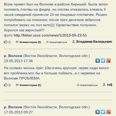
Всем привет был на Волхове в районе Киришей. Была затея
половить плотвы на фидер, но плотва отказалась клевать 5
часов ожиданий принесли 10 не пищевых плотвичек. Решил
попробовать на спиннинг, после трех десятков забросов
попался жерех на пол кило))) Удовольствие получено,
боролся как взрослый!!!
фото
http://fisher.ucoz.com/news/1/2013-05-23-51
Нравится
Владимир Валерьевич
0
Комментарии (0)
пожаловаться
р. Волхов
(Восток Ленобласти, Вологодская обл.)
23.05.2013 17:36
На холмах чехонь прёт 10кг.очень крупная ,червя надо много
вот проблема,мог-бы и больше поймать ,а с червями на
Волхове ПРОБЛЕМА.
Нравится
sulj
0
Комментарии (0)
пожаловаться
р. Волхов
(Восток Ленобласти, Вологодская обл.)
17.05.2013 09:27