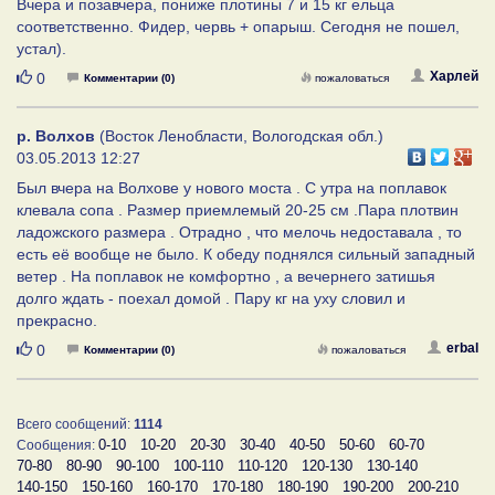
Вчера и позавчера, пониже плотины 7 и 15 кг ельца
соответственно. Фидер, червь + опарыш. Сегодня не пошел,
устал).
Нравится
Харлей
0
Комментарии (0)
пожаловаться
р. Волхов
(Восток Ленобласти, Вологодская обл.)
03.05.2013 12:27
Был вчера на Волхове у нового моста . С утра на поплавок
клевала сопа . Размер приемлемый 20-25 см .Пара плотвин
ладожского размера . Отрадно , что мелочь недоставала , то
есть её вообще не было. К обеду поднялся сильный западный
ветер . На поплавок не комфортно , а вечернего затишья
долго ждать - поехал домой . Пару кг на уху словил и
прекрасно.
Нравится
erbal
0
Комментарии (0)
пожаловаться
Всего сообщений:
1114
0-10
10-20
20-30
30-40
40-50
50-60
60-70
Сообщения:
70-80
80-90
90-100
100-110
110-120
120-130
130-140
140-150
150-160
160-170
170-180
180-190
190-200
200-210