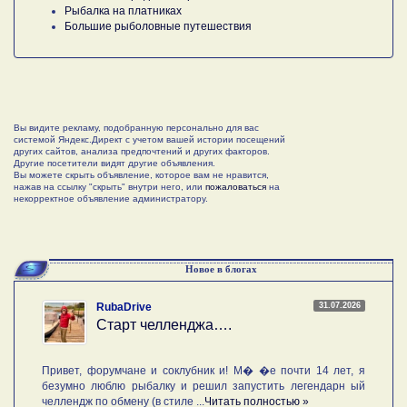
Рыбалка на платниках
Большие рыболовные путешествия
Вы видите рекламу, подобранную персонально для вас
системой Яндекс.Директ с учетом вашей истории посещений
других сайтов, анализа предпочтений и других факторов.
Другие посетители видят другие объявления.
Вы можете скрыть объявление, которое вам не нравится,
нажав на ссылку "скрыть" внутри него, или
пожаловаться
на
некорректное объявление администратору.
Новое в блогах
31.07.2026
RubaDrive
Старт челленджа….
Привет, форумчане и соклубник и! М� �е почти 14 лет, я
безумно люблю рыбалку и решил запустить легендарн ый
челлендж по обмену (в стиле ...
Читать полностью »