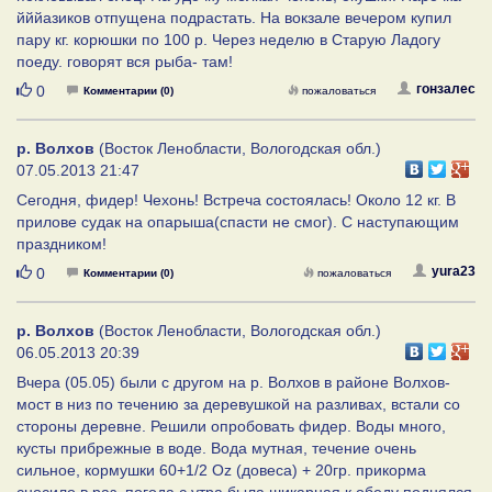
йййазиков отпущена подрастать. На вокзале вечером купил
пару кг. корюшки по 100 р. Через неделю в Старую Ладогу
поеду. говорят вся рыба- там!
Нравится
гонзалес
0
Комментарии (0)
пожаловаться
р. Волхов
(Восток Ленобласти, Вологодская обл.)
07.05.2013 21:47
Сегодня, фидер! Чехонь! Встреча состоялась! Около 12 кг. В
прилове судак на опарыша(спасти не смог). С наступающим
праздником!
Нравится
yura23
0
Комментарии (0)
пожаловаться
р. Волхов
(Восток Ленобласти, Вологодская обл.)
06.05.2013 20:39
Вчера (05.05) были с другом на р. Волхов в районе Волхов-
мост в низ по течению за деревушкой на разливах, встали со
стороны деревне. Решили опробовать фидер. Воды много,
кусты прибрежные в воде. Вода мутная, течение очень
сильное, кормушки 60+1/2 Oz (довеса) + 20гр. прикорма
сносило в раз. погода с утра была шикарная к обеду поднялся