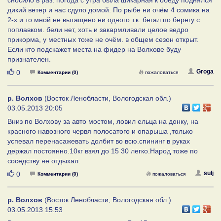
дикий ветер и нас сдуло домой. По рыбе ни очём 4 сомика на
2-х и то мной не вытащено ни одного т.к. бегал по берегу с
поплавком. бели нет, хоть и закармливали целое ведро
прикорма, у местных тоже не очём. в общем сезон открыт.
Если кто подскажет места на фидер на Волхове буду
признателен.
Нравится
Groga
0
Комментарии (0)
пожаловаться
р. Волхов
(Восток Ленобласти, Вологодская обл.)
03.05.2013 20:05
Вниз по Волхову за авто мостом, ловил ельца на донку, на
красного навозного червя полосатого и опарыша ,только
успевал перенасажевать долбит во всю.спининг в руках
держал постоянно.10кг взял до 15 30 легко.Народ тоже по
соседству не отдыхал.
Нравится
sulj
0
Комментарии (0)
пожаловаться
р. Волхов
(Восток Ленобласти, Вологодская обл.)
03.05.2013 15:53