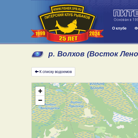
О клубе
Ф
р. Волхов (Восток Лен
К списку водоемов
+
−