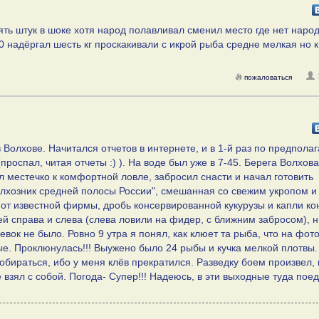
пять штук в шоке хотя народ полавливал сменил место где нет наро
00 надёргал шесть кг проскакивали с икрой рыба средне мелкая но к
пожаловаться
 Волхове. Начитался отчетов в интернете, и в 1-й раз по предпол
роспал, читая отчеты :) ). На воде был уже в 7-45. Берега Волхова
л местечко к комфортной ловле, забросил снасти и начал готовить
лхозник средней полосы России", смешанная со свежим укропом и
 от известной фирмы, дробь консервированной кукурузы и капли ко
дей справа и слева (слева ловили на фидер, с ближним забросом), н
вок не было. Ровно 9 утра я понял, как клюет та рыба, что на фото
вые. Проклюнулась!!! Выужено было 24 рыбы и кучка мелкой плотвы.
собираться, ибо у меня клёв прекратился. Разведку боем произвел, 
взял с собой. Погода- Супер!!! Надеюсь, в эти выходные туда пое