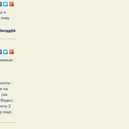
да и
 пиву
Serggg56
агаемым
нопли -
и на
 (не
 Видео,
коту 3
ду еще,