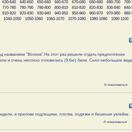
630-640
640-650
650-660
660-670
670-680
680-690
690-700
700-
770-780
780-790
790-800
800-810
810-820
820-830
830-840
840-
910-920
920-930
930-940
940-950
950-960
960-970
970-980
980-
1040-1050
1050-1060
1060-1070
1070-1080
1080-1090
1090-1100
од названием "Волхов".На этот раз решили отдать предпочтение
али и очень неплохо отловились (9.6кг) бели. Снял небольшое вид
пожаловаться
идели, в прилове подлещики, плотва, подязки и бешеная уклейка.
пожаловаться