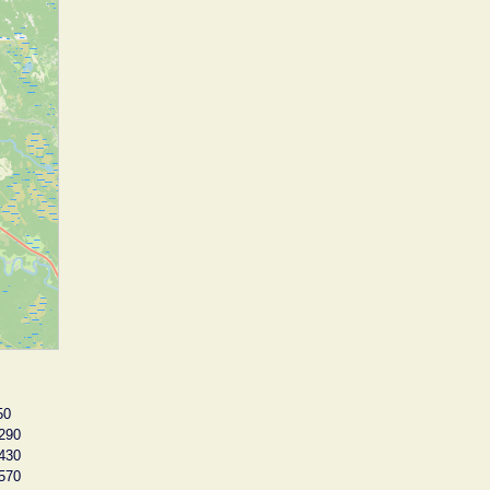
50
290
430
570