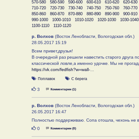
570-580
580-590
590-600
600-610
610-620
620-630
710-720
720-730
730-740
740-750
750-760
760-770
850-860
860-870
870-880
880-890
890-900
900-910
990-1000
1000-1010
1010-1020
1020-1030
1030-1040
1100-1110
1110-1120
р. Волхов
(Восток Ленобласти, Вологодская обл.)
28.05.2017 15:19
Всем привет,друзья!
В очередной раз решили навестить старого друга п
классической ловле,а именно удочке. Мы не прогад
https://vk.com/fedfish?w=wall-...
Поплавок
С берега
Нравится
3
Комментарии (1)
р. Волхов
(Восток Ленобласти, Вологодская обл.)
26.05.2017 16:47
Полностью поддерживаю. Сопа отошла, чехонь не в
Нравится
0
Комментарии (0)