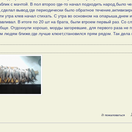
блик с мачтой. В пол второо где-то начал подходить народ,было ч
а,сделал вывод,где периодически было обратное течение,активизир
-ти утра клев начал стихать. С утра во основном на опарыша,днем и
вливал. В итоге по 20 шт на брата, были втроем первый раз. Со с
обще. Отдохнули хорошо, морды загоревшие, для первого раза не п
тем людям ближе,где лучше клюет,становился прям рядом. Так дела 
пожаловаться