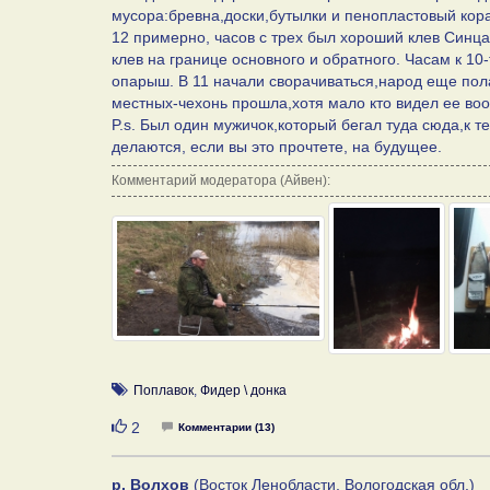
мусора:бревна,доски,бутылки и пенопластовый кора
12 примерно, часов с трех был хороший клев Синц
клев на границе основного и обратного. Часам к 10
опарыш. В 11 начали сворачиваться,народ еще пола
местных-чехонь прошла,хотя мало кто видел ее во
P.s. Был один мужичок,который бегал туда сюда,к 
делаются, если вы это прочтете, на будущее.
Комментарий модератора (Айвен):
Поплавок
,
Фидер \ донка
Нравится
2
Комментарии (13)
р. Волхов
(Восток Ленобласти, Вологодская обл.)