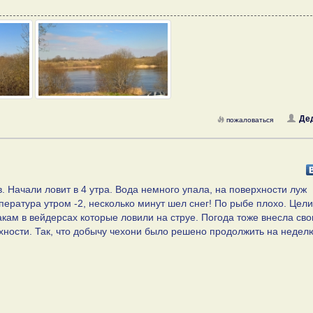
Де
пожаловаться
. Начали ловит в 4 утра. Вода немного упала, на поверхности луж
пература утром -2, несколько минут шел снег! По рыбе плохо. Цел
акам в вейдерсах которые ловили на струе. Погода тоже внесла сво
хности. Так, что добычу чехони было решено продолжить на неделю