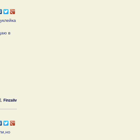
 уклейка
щаю в
Finzaliv
ли,но