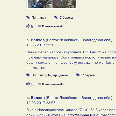
Поплавок
С берега
Нравится
5
Комментарии (0)
р. Волхов
(Восток Ленобласти, Вологодская обл.)
13.05.2017 23:15
Левый берег, напротив курганов. С 10 до 19 на поп
поклёвки начались. Сопа клевала исключительно н
ёрш, к сожалению на вечёрку остаться не мог (хоть
нормально.
Поплавок
,
Фидер \ донка
С берега
Нравится
1
Комментарии (0)
р. Волхов
(Восток Ленобласти, Вологодская обл.)
12.05.2017 23:57
Был в Новоладожском канале "7 км". За 5 часов пол
один. Полный отчёт на:
http://lempaa.livejournal.com/.