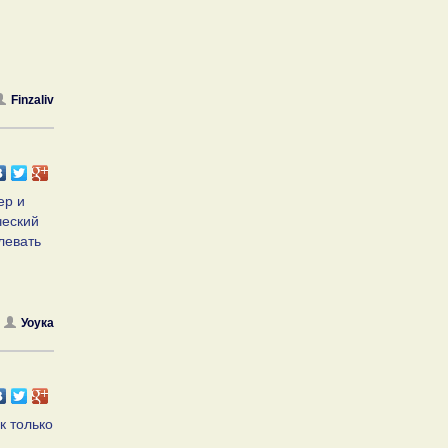
Finzaliv
ер и
ческий
левать
Уоука
к только