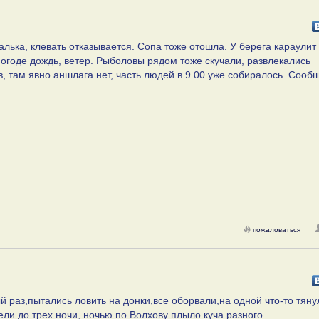
малька, клевать отказывается. Сопа тоже отошла. У берега караулит
погоде дождь, ветер. Рыболовы рядом тоже скучали, развлекались
, там явно аншлага нет, часть людей в 9.00 уже собиралось. Сооб
пожаловаться
й раз,пытались ловить на донки,все оборвали,на одной что-то тяну
ели до трех ночи, ночью по Волхову плыло куча разного