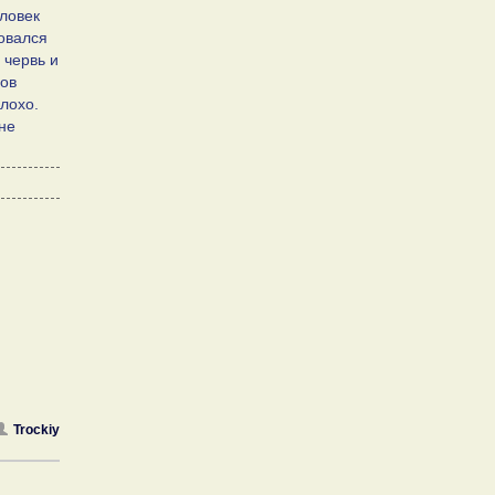
еловек
овался
 червь и
лов
лохо.
не
Trockiy