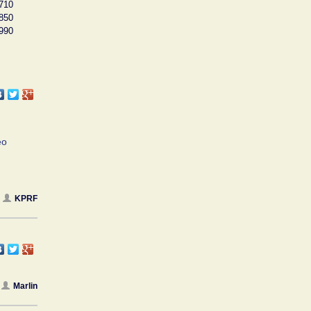
710
850
990
ео
KPRF
Marlin