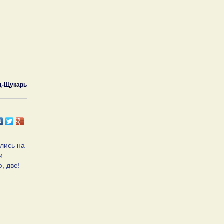
д-Щукарь
ились на
и
, две!