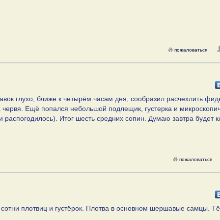
пожаловаться
лавок глухо, ближе к четырём часам дня, сообразил расчехлить фид
а червя. Ещё попался небольшой подлещик, густерка и микроскопи
 и распогодилось). Итог шесть средних сопин. Думаю завтра будет к
пожаловаться
 сотни плотвиц и густёрок. Плотва в основном шершавые самцы. Тё
..
.