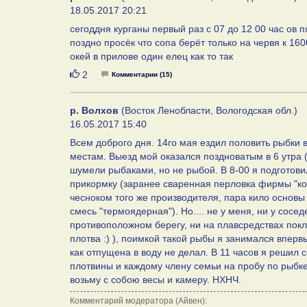
18.05.2017 20:21
сегоддня курганы первый раз с 07 до 12 00 час ов 
поздно просёк что сопа берёт только на червя к 16
окей в прилове один елец как то так
Нравится
2
Комментарии (15)
р. Волхов
(Восток Ленобласти, Вологодская обл.)
16.05.2017 15:40
Всем доброго дня. 14го мая ездил половить рыбки в
местам. Выезд мой оказался поздноватым в 6 утра (п
шумели рыбаками, но не рыбой. В 8-00 я подготови
прикормку (заранее сваренная перловка фирмы "ко
чесноком того же производителя, пара кило основы
смесь "термоядерная"). Но.... не у меня, ни у сосе
противоположном берегу, ни на плавсредствах покле
плотва :) ), поимкой такой рыбы я занимался впер
как отпущена в воду не делал. В 11 часов я решил 
плотвины и каждому члену семьи на пробу по рыбке 
возьму с собою весы и камеру. НХНЧ.
Комментарий модератора (Айвен):