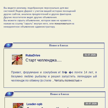
Вы видите рекламу, подобранную персонально для вас
системой Яндекс.Директ с учетом вашей истории посещений
других сайтов, анализа предпочтений и других факторов.
Другие посетители видят другие объявления.
Вы можете скрыть объявление, которое вам не нравится,
нажав на ссылку "скрыть" внутри него, или
пожаловаться
на
некорректное объявление администратору.
Новое в блогах
31.07.2026
RubaDrive
Старт челленджа….
Привет, форумчане и соклубник и! М� �е почти 14 лет, я
безумно люблю рыбалку и решил запустить легендарн ый
челлендж по обмену (в стиле ...
Читать полностью »
Новое в блогах
20.07.2026
Leader-spb