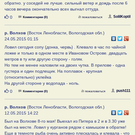
обратно. у соседей не лучше. сильный ветер и дождь после 6
часов вечера окончательно всех выгнал оттуда.
Нравится
SolilKoptil
0
Комментарии (0)
пожаловаться
р. Волхов
(Восток Ленобласти, Вологодская обл.)
24.05.2015 01:15
Ловил сегодня сопу (донка, червь) . Клевало в час по чайной
ложке и только в одном месте в Ивановом Острове. двадцать
метров в ту или другую сторону - голяк.
Но тем не менее наловили на двоих чутка. В прилове - одна
густера и один подлещик. На поплавок - крупная
(относительно) уклейка
На другой стороне у водопада - ноль.
Нравится
push111
0
Комментарии (0)
пожаловаться
р. Волхов
(Восток Ленобласти, Вологодская обл.)
12.05.2015 14:22
Был на Волхове 8-го мая! Выехал из Питера в 2 и в 3.30 уже
был на месте. Ловил у курганов рядом с камышом в обратке!
Еще в темноте рыба очень активно плескалась и клевала - что