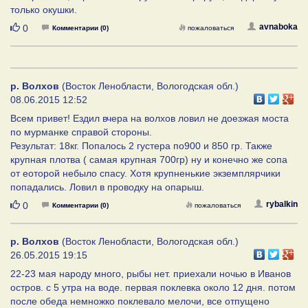
только окушки.
Нравится
avnaboka
0
Комментарии (0)
пожаловаться
р. Волхов
(Восток Ленобласти, Вологодская обл.)
08.06.2015 12:52
Всем привет! Ездил вчера на волхов ловил не доезжая моста
по мурманке справой стороны.
Результат: 18кг. Попалось 2 густера по900 и 850 гр. Также
крупная плотва ( самая крупная 700гр) ну и конечно же сопа
от еоторой небыло спасу. Хотя крупненькие экземплярчики
попадались. Ловил в проводку на опарыш.
Нравится
rybalkin
0
Комментарии (0)
пожаловаться
р. Волхов
(Восток Ленобласти, Вологодская обл.)
26.05.2015 19:15
22-23 мая народу много, рыбы нет. приехали ночью в Иванов
остров. с 5 утра на воде. первая поклевка около 12 дня. потом
после обеда немножко поклевало мелочи, все отпущено