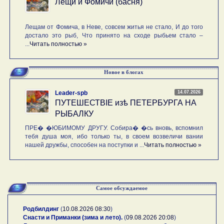
Лещи и Фомичи (басня)
Лещам от Фомича, в Неве, совсем житья не стало, И до того
достало это рыб, Что принято на сходе рыбьем стало –
...
Читать полностью »
Новое в блогах
14.07.2026
Leader-spb
ПУТЕШЕСТВIE изѣ ПЕТЕРБУРГА НА
РЫБАЛКУ
ПРЕ� �ЮБИМОМУ ДРУГУ. Собира� �сь вновь, вспомнил
тебя душа моя, ибо только ты, в своем возвеличи вании
нашей дружбы, способен на поступки и ...
Читать полностью »
Самое обсуждаемое
Родбилдинг
(
10.08.2026 08:30
)
Снасти и Приманки (зима и лето).
(
09.08.2026 20:08
)