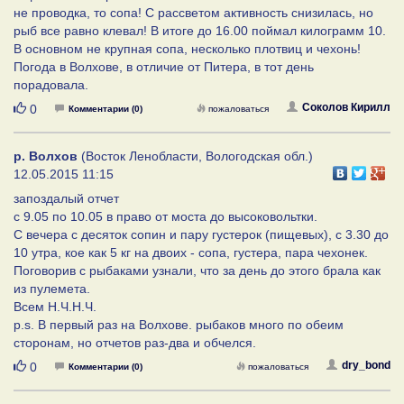
не проводка, то сопа! С рассветом активность снизилась, но
рыб все равно клевал! В итоге до 16.00 поймал килограмм 10.
В основном не крупная сопа, несколько плотвиц и чехонь!
Погода в Волхове, в отличие от Питера, в тот день
порадовала.
Нравится
Соколов Кирилл
0
Комментарии (0)
пожаловаться
р. Волхов
(Восток Ленобласти, Вологодская обл.)
12.05.2015 11:15
запоздалый отчет
с 9.05 по 10.05 в право от моста до высоковольтки.
С вечера с десяток сопин и пару густерок (пищевых), с 3.30 до
10 утра, кое как 5 кг на двоих - сопа, густера, пара чехонек.
Поговорив с рыбаками узнали, что за день до этого брала как
из пулемета.
Всем Н.Ч.Н.Ч.
p.s. В первый раз на Волхове. рыбаков много по обеим
сторонам, но отчетов раз-два и обчелся.
Нравится
dry_bond
0
Комментарии (0)
пожаловаться