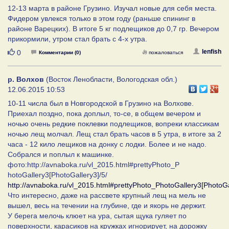
12-13 марта в районе Грузино. Изучал новые для себя места.
Фидером увлекся только в этом году (раньше спининг в
районе Варецких). В итоге 5 кг подлещиков до 0,7 гр. Вечером
прикормили, утром стал брать с 4-х утра.
Нравится
lenfish
0
Комментарии (0)
пожаловаться
р. Волхов
(Восток Ленобласти, Вологодская обл.)
12.06.2015 10:53
10-11 числа был в Новгородской в Грузино на Волхове.
Приехал поздно, пока доплыл, то-се, в общем вечером и
ночью очень редкие поклевки подлещиков, вопреки классикам
ночью лещ молчал. Лещ стал брать часов в 5 утра, в итоге за 2
часа - 12 кило лещиков на донку с лодки. Более и не надо.
Собрался и поплыл к машинке.
фото:http://avnaboka.ru/vl_2015.html#prettyPhoto_P
hotoGallery3[PhotoGallery3]/5/
http://avnaboka.ru/vl_2015.html#prettyPhoto_PhotoGallery3[PhotoGa
Что интересно, даже на рассвете крупный лещ на мель не
вышел, весь на течении на глубине, где и якорь не держит.
У берега мелочь клюет на ура, сытая щука гуляет по
поверхности, карасиков на кружках игнорирует, на дорожку