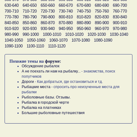
630-640
640-650
650-660
660-670
670-680
680-690
690-700
700-710
710-720
720-730
730-740
740-750
750-760
760-770
770-780
780-790
790-800
800-810
810-820
820-830
830-840
840-850
850-860
860-870
870-880
880-890
890-900
900-910
910-920
920-930
930-940
940-950
950-960
960-970
970-980
980-990
990-1000
1000-1010
1010-1020
1020-1030
1030-1040
1040-1050
1050-1060
1060-1070
1070-1080
1080-1090
1090-1100
1100-1110
1110-1120
Похожие темы на
форуме:
Обсуждение рыбалок
А не поехать ли нам на рыбалку...
- знакомства, поиск
попутчиков
Дороги
- Как добраться, где остановиться и тд.
Рыбацкие места
- спросить про неизученные места для
рыбалки
Рыболовные базы. Отзывы.
Рыбалка в городской черте
Рыбалка на платниках
Большие рыболовные путешествия