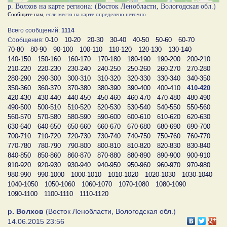
р. Волхов на карте региона: (Восток Ленобласти, Вологодская обл.)
Сообщите нам
, если место на карте определено неточно
Всего сообщений:
1114
0-10
10-20
20-30
30-40
40-50
50-60
60-70
Сообщения:
70-80
80-90
90-100
100-110
110-120
120-130
130-140
140-150
150-160
160-170
170-180
180-190
190-200
200-210
210-220
220-230
230-240
240-250
250-260
260-270
270-280
280-290
290-300
300-310
310-320
320-330
330-340
340-350
350-360
360-370
370-380
380-390
390-400
400-410
410-420
420-430
430-440
440-450
450-460
460-470
470-480
480-490
490-500
500-510
510-520
520-530
530-540
540-550
550-560
560-570
570-580
580-590
590-600
600-610
610-620
620-630
630-640
640-650
650-660
660-670
670-680
680-690
690-700
700-710
710-720
720-730
730-740
740-750
750-760
760-770
770-780
780-790
790-800
800-810
810-820
820-830
830-840
840-850
850-860
860-870
870-880
880-890
890-900
900-910
910-920
920-930
930-940
940-950
950-960
960-970
970-980
980-990
990-1000
1000-1010
1010-1020
1020-1030
1030-1040
1040-1050
1050-1060
1060-1070
1070-1080
1080-1090
1090-1100
1100-1110
1110-1120
р. Волхов
(Восток Ленобласти, Вологодская обл.)
14.06.2015 23:56