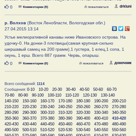
Нравится
drkluni
0
Комментарии (0)
пожаловаться
р. Волхов
(Восток Ленобласти, Вологодская обл.)
27.04.2015 13:14
Устье мелиоративной канавы ниже Ивановского острова. На
удочку-0. На донки-3 плотвицы(самая крупная-сильно
шершавый самец на 200 грамм),1 густера, 1 елец,1 сопа, 1
окунь, 1 ерш. Всего 887 грамм. Червь, опарыш.
Нравится
доночник
0
Комментарии (0)
пожаловаться
Всего сообщений:
1114
0-10
10-20
20-30
30-40
40-50
50-60
60-70
Сообщения:
70-80
80-90
90-100
100-110
110-120
120-130
130-140
140-150
150-160
160-170
170-180
180-190
190-200
200-210
210-220
220-230
230-240
240-250
250-260
260-270
270-280
280-290
290-300
300-310
310-320
320-330
330-340
340-350
350-360
360-370
370-380
380-390
390-400
400-410
410-420
420-430
430-440
440-450
450-460
460-470
470-480
480-490
490-500
500-510
510-520
520-530
530-540
540-550
550-560
560-570
570-580
580-590
590-600
600-610
610-620
620-630