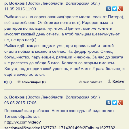
р. Волхов
(Восток Ленобласти, Вологодская обл.)
11.05.2015 11:00
Рыбаков как на соревнованиях(правее моста, если от Питера),
всё застолблено. Отчётов же почти нет(. Ридеров тьма ,а
райтеров по пальцам, ну, чтож...Причем, мои же коллеги
мусолят каждый день отчеты, а чтоб пальцем шевельнуть-эт
не, не про нас(((
Рыбка идёт как две недели уже, при правильной и тонкой
снасти поймать можно и сейчас. На фидер крохи. Синец
большинство, пару ершей, ряпушки и чехонь. За час до заката
и с рассвета до обеда 5 кило. Коллега со вторым именем-
Хапуга, подтвердил свой уровень, и поймал в 2 раза больше, и
ещё в вечер остался.
Нравится
Kadavr
0
Комментарии (0)
пожаловаться
р. Волхов
(Восток Ленобласти, Вологодская обл.)
06.05.2015 17:06
Первомайская рыбалка. Немного запоздалый видеоотчет.
Только обработал.
http://vk.com/video?
section=all&z=video1627732_171430149%2Falbum1627732