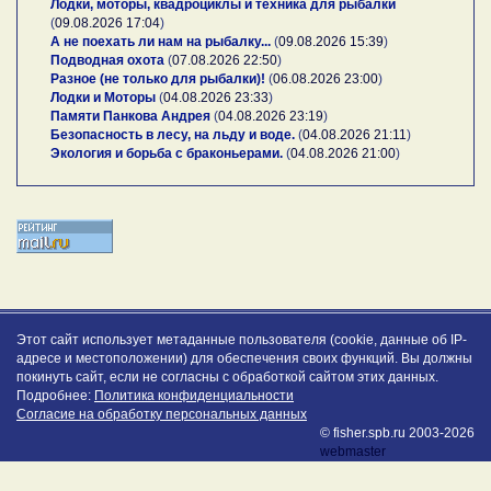
Лодки, моторы, квадроциклы и техника для рыбалки
(
09.08.2026 17:04
)
А не поехать ли нам на рыбалку...
(
09.08.2026 15:39
)
Подводная охота
(
07.08.2026 22:50
)
Разное (не только для рыбалки)!
(
06.08.2026 23:00
)
Лодки и Моторы
(
04.08.2026 23:33
)
Памяти Панкова Андрея
(
04.08.2026 23:19
)
Безопасность в лесу, на льду и воде.
(
04.08.2026 21:11
)
Экология и борьба с браконьерами.
(
04.08.2026 21:00
)
Этот сайт использует метаданные пользователя (cookie, данные об IP-
адресе и местоположении) для обеспечения своих функций. Вы должны
покинуть сайт, если не согласны с обработкой сайтом этих данных.
Подробнее:
Политика конфиденциальности
Согласие на обработку персональных данных
© fisher.spb.ru 2003-2026
webmaster