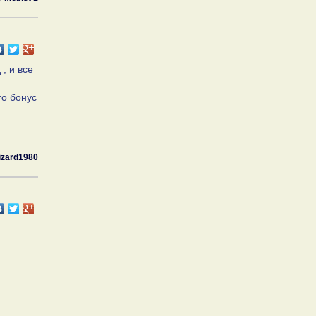
, и все
го бонус
izard1980