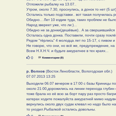
Отложили рыбалку на 13.07..
Утром, около 7.30, проснулись, а донок то нет (5 шт)
Остались только подставки.. вот такая получилась р
Обидно... Лет 10 ездим туда, таких проблем не было
Народ звереет уже, что ли:)...
Обидно не за донки(дешёвые).. А за свершившийся 
Осталась одна донка. Поставили, почти сразу поклёвк
Рядом "тёрлись" 4 молодца лет по 15-17, с пивом и 
Не говорю, что они, но всё же, предупреждение, на 
Всем Н.Х.Н.Ч. и будьте аккуратнее в тех краях...
Нравится
0
Комментарии (0)
р. Волхов
(Восток Ленобласти, Вологодская обл.)
07.07.2013 13:25
Выходили 06.07 вечером в 17:00 с базы Криницы по
около 21:00,дорожились на линии перехода глубин 
тоже брала но её всю за борт пару раз просто баг
катерах ходите пожалуйста аккуратней мимо надувну
вернулись около двух судак клевал но надо было на
то уходил.Рыбалкой остались довольны.