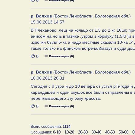
Нравится
0
Комментарии (0)
р. Волхов
(Восток Ленобласти, Вологодская обл.)
15.06.2013 14:57
В Плеханово ,лещ на кольцо от 1.5 до 2 кг. 16шт. 
анисом на ночь в тазике ,утром в кормуху (1.5КГ)и
,крючки были 5-ка а надо местные сказали 10-ка .У 
такие только на финском встречал(мазут и суда дош
Нравится
0
Комментарии (0)
р. Волхов
(Восток Ленобласти, Вологодская обл.)
10.06.2013 20:31
Сегодня с 9 утра и до 18 вечера от устья рТигода 
карандашей и один окушок все были отправлены в 
переплывающего эту раку красота.
Нравится
0
Комментарии (0)
Всего сообщений:
1114
0-10
10-20
20-30
30-40
40-50
50-60
6
Сообщения: