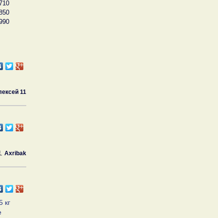
710
850
990
лексей 11
Axribak
5 кг
е