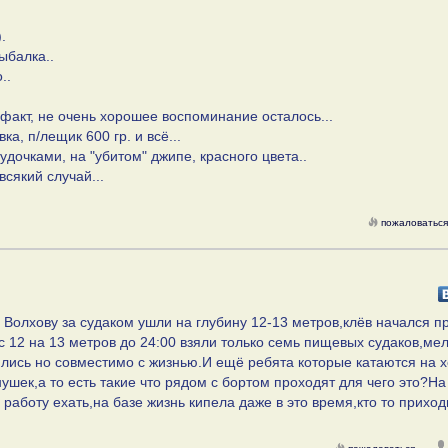
.
ыбалка..
..
факт, не очень хорошее воспоминание осталось...
а, п/лещик 600 гр. и всё...
удочками, на "убитом" джипе, красного цвета..
всякий случай...
пожаловаться
 Волхову за судаком ушли на глубину 12-13 метров,клёв начался 
с 12 на 13 метров до 24:00 взяли только семь пищевых судаков,ме
рились но совместимо с жизнью.И ещё ребята которые катаются на 
шек,а то есть такие что рядом с бортом проходят для чего это?На
 работу ехать,на базе жизнь кипела даже в это время,кто то приход