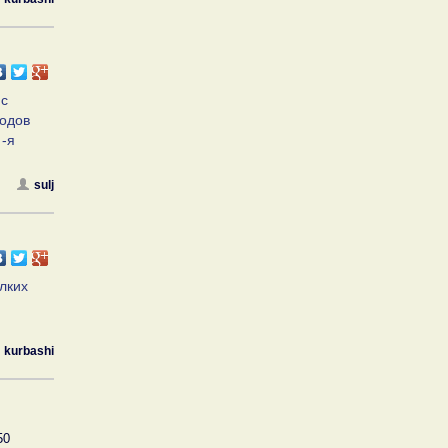
 с
ходов
 -я
sulj
лких
kurbashi
50