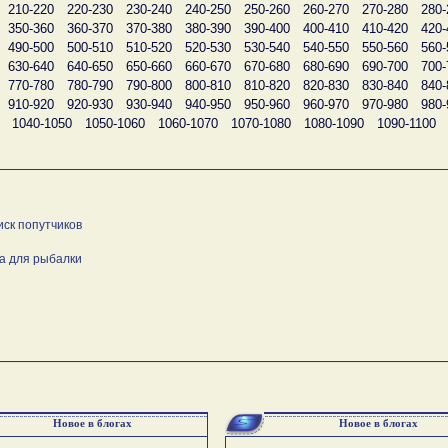
210-220
220-230
230-240
240-250
250-260
260-270
270-280
280-
350-360
360-370
370-380
380-390
390-400
400-410
410-420
420-
490-500
500-510
510-520
520-530
530-540
540-550
550-560
560-
630-640
640-650
650-660
660-670
670-680
680-690
690-700
700-
770-780
780-790
790-800
800-810
810-820
820-830
830-840
840-
910-920
920-930
930-940
940-950
950-960
960-970
970-980
980-
1040-1050
1050-1060
1060-1070
1070-1080
1080-1090
1090-1100
иск попутчиков
а для рыбалки
Новое в блогах
Новое в блогах