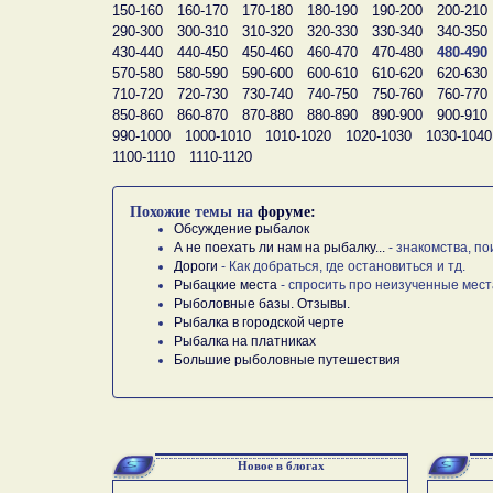
150-160
160-170
170-180
180-190
190-200
200-210
290-300
300-310
310-320
320-330
330-340
340-350
430-440
440-450
450-460
460-470
470-480
480-490
570-580
580-590
590-600
600-610
610-620
620-630
710-720
720-730
730-740
740-750
750-760
760-770
850-860
860-870
870-880
880-890
890-900
900-910
990-1000
1000-1010
1010-1020
1020-1030
1030-1040
1100-1110
1110-1120
Похожие темы на
форуме:
Обсуждение рыбалок
А не поехать ли нам на рыбалку...
- знакомства, по
Дороги
- Как добраться, где остановиться и тд.
Рыбацкие места
- спросить про неизученные мест
Рыболовные базы. Отзывы.
Рыбалка в городской черте
Рыбалка на платниках
Большие рыболовные путешествия
Новое в блогах