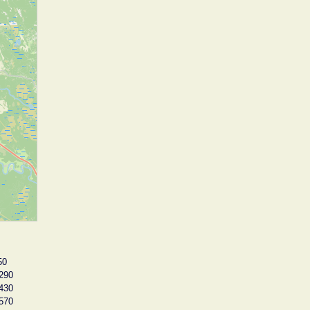
50
290
430
570