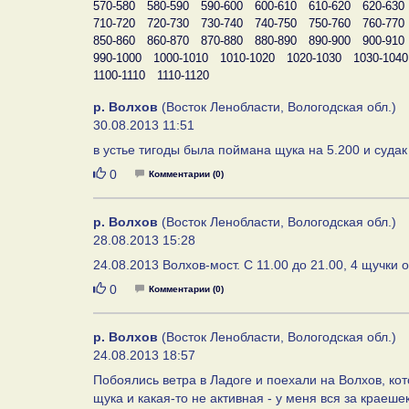
570-580
580-590
590-600
600-610
610-620
620-630
710-720
720-730
730-740
740-750
750-760
760-770
850-860
860-870
870-880
880-890
890-900
900-910
990-1000
1000-1010
1010-1020
1020-1030
1030-1040
1100-1110
1110-1120
р. Волхов
(Восток Ленобласти, Вологодская обл.)
30.08.2013 11:51
в устье тигоды была поймана щука на 5.200 и судак
Нравится
0
Комментарии (0)
р. Волхов
(Восток Ленобласти, Вологодская обл.)
28.08.2013 15:28
24.08.2013 Волхов-мост. С 11.00 до 21.00, 4 щучки 
Нравится
0
Комментарии (0)
р. Волхов
(Восток Ленобласти, Вологодская обл.)
24.08.2013 18:57
Побоялись ветра в Ладоге и поехали на Волхов, кот
щука и какая-то не активная - у меня вся за краеш