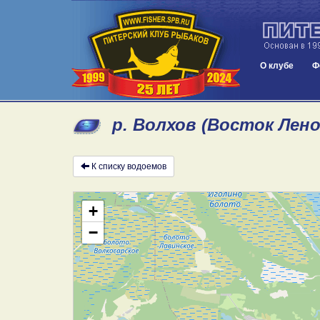
О клубе
Ф
р. Волхов (Восток Лен
К списку водоемов
+
−