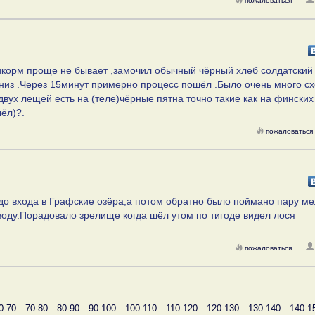
пожаловаться
прикорм проще не бывает ,замочил обычный чёрный хлеб солдатский
 вниз .Через 15минут примерно процесс пошёл .Было очень много с
двух лещей есть на (теле)чёрные пятна точно такие как на финских
ёл)?.
пожаловаться
и до входа в Графские озёра,а потом обратно было поймано пару ме
воду.Порадовало зрелище когда шёл утом по тигоде видел лося
пожаловаться
0-70
70-80
80-90
90-100
100-110
110-120
120-130
130-140
140-1