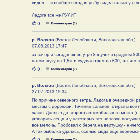
видел.....и вообще сегодня рыбу видел только у ле
Ладога все же РУЛИТ
Нравится
0
Комментарии (0)
р. Волхов
(Восток Ленобласти, Вологодская обл.)
07.08.2013 17:47
за вечер и сегодняшнее утро 9 щучек в среднем 900
потом щуку на 1,5кг и судачка грам на 600, так что 
Нравится
0
Комментарии (0)
р. Волхов
(Восток Ленобласти, Вологодская обл.)
27.07.2013 19:34
По причине северного ветра, Ладога в очередной р
местам с дорожкой. Течение сильное, открыты все 
часов. Доплыл до второго автомобильного моста (г.
уговорить леща и у некоторых это неплохо получает
всё мелочь. Пробовал с берега на вертушку - ничег
А так рыбалка удалась, осенью сюда ещё вернёмся
Нравится
0
Комментарии (0)