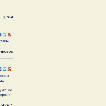
Shal
500кг ,
ТНОВОД
сенним
ько
учка, но
веряют.
Mobist 1