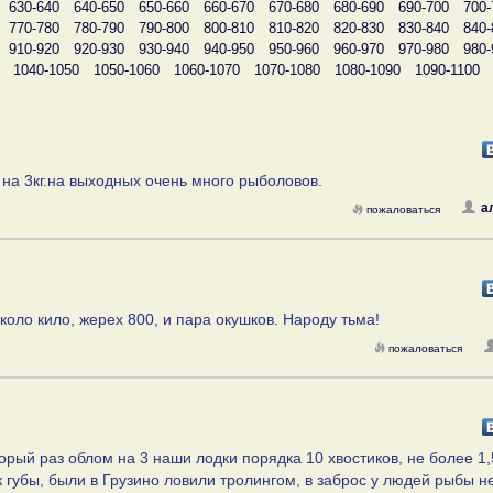
630-640
640-650
650-660
660-670
670-680
680-690
690-700
700-
770-780
780-790
790-800
800-810
810-820
820-830
830-840
840-
910-920
920-930
930-940
940-950
950-960
960-970
970-980
980-
1040-1050
1050-1060
1060-1070
1070-1080
1080-1090
1090-1100
 на 3кг.на выходных очень много рыболовов.
а
пожаловаться
около кило, жерех 800, и пара окушков. Народу тьма!
пожаловаться
орый раз облом на 3 наши лодки порядка 10 хвостиков, не более 1,
ек губы, были в Грузино ловили тролингом, в заброс у людей рыбы н