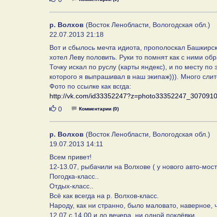
р. Волхов
(Восток Ленобласти, Вологодская обл.)
22.07.2013 21:18
Вот и сбылось мечта идиота, прополоскал Башкирские
хотел Леву половить. Руки то помнят как с ними об
Точку искал по руслу (карты яндекс), и по месту по 
которого я выпрашивал в наш экипаж))). Много сли
Фото по ссылке как всгда:
http://vk.com/id33352247?z=photo33352247_30709
Нравится
0
Комментарии (0)
р. Волхов
(Восток Ленобласти, Вологодская обл.)
19.07.2013 14:11
Всем привет!
12-13.07, рыбачили на Волхове ( у нового авто-моста
Погодка-класс..
Отдых-класс..
Всё как всегда на р. Волхов-класс.
Народу, как ни странно, было маловато, наверное, ч
12.07 с 14.00 и до вечера, ни одной поклёвки.