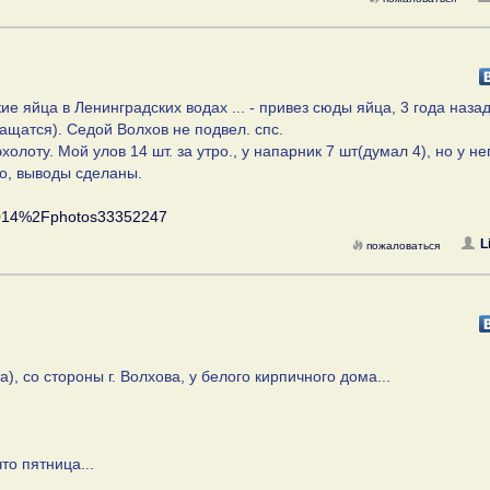
 яйца в Ленинградских водах ... - привез сюды яйца, 3 года назад 
ращатся). Седой Волхов не подвел. спс.
эхолоту. Мой улов 14 шт. за утро., у напарник 7 шт(думал 4), но у не
то, выводы сделаны.
1014%2Fphotos33352247
L
пожаловаться
), со стороны г. Волхова, у белого кирпичного дома...
то пятница...