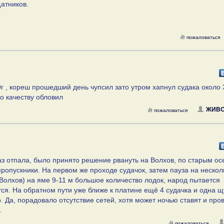
щатников.
пожаловаться
г , кореш прошедший день чупсил зато утром хапнул судака около 3
по качеству обловил
ЖИВО
пожаловаться
аз отпала, было принято решение рвануть на Волхов, по старым о
пропускники. На первом же проходе судачок, затем пауза на нескол
 Волхов) на яме 9-11 м большое количество лодок, народ пытается
ся. На обратном пути уже ближе к платине ещё 4 судачка и одна щ
о. Да, порадовало отсутствие сетей, хотя может ночью ставят и про
.
пожаловаться