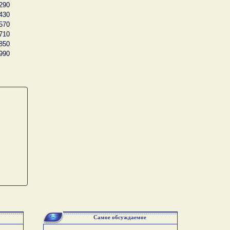
290
430
570
710
850
990
Самое обсуждаемое