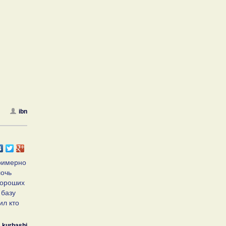
ibn
примерно
лочь
хороших
 базу
ил кто
kurbashi