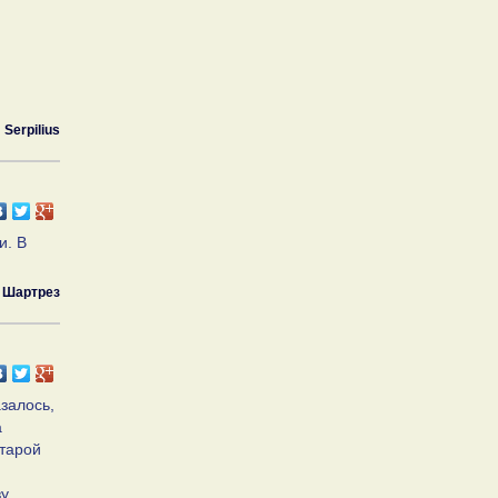
Serpilius
и. В
Шартрез
залось,
а
старой
у.