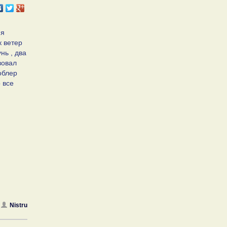
 я
к ветер
нь , два
вовал
облер
 все
Nistru