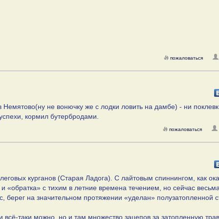
пожаловаться
 Немятово(ну не вонючку же с лодки ловить на дамбе) - ни поклевк
успехи, кормил бутербродами.
пожаловаться
еговых курганов (Старая Ладога). С лайтовым спиннингом, как ока
м и «обратка» с тихим в летние времена течением, но сейчас весьм
юс, берег на значительном протяжении «уделан» полузатопленной 
и всё-таки можно, но и там множество зацепов за затопленную трав