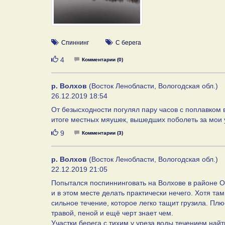
Спиннинг
С берега
Нравится
4
Комментарии (0)
р. Волхов
(Восток Ленобласти, Вологодская обл.)
26.12.2019 18:54
От безысходности погулял пару часов с поплавком в
итоге местных мяушек, вышедших поболеть за мои 
Нравится
9
Комментарии (3)
р. Волхов
(Восток Ленобласти, Вологодская обл.)
22.12.2019 21:05
Попытался поспиннинговать на Волхове в районе Ол
и в этом месте делать практически нечего. Хотя та
сильное течение, которое легко тащит грузила. Пл
травой, пеной и ещё черт знает чем.
Участки берега с тихим у уреза воды течением найт