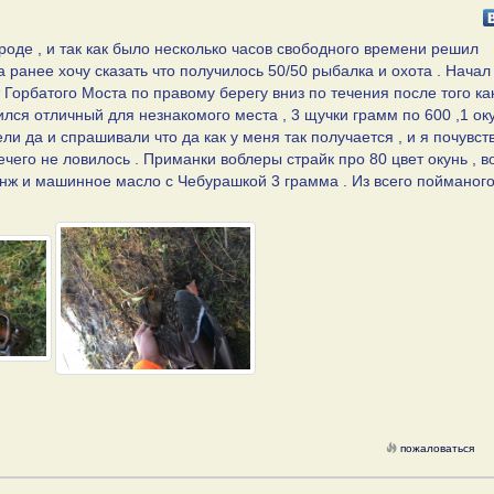
роде , и так как было несколько часов свободного времени решил
 ранее хочу сказать что получилось 50/50 рыбалка и охота . Начал
т Горбатого Моста по правому берегу вниз по течения после того ка
ился отличный для незнакомого места , 3 щучки грамм по 600 ,1 оку
ли да и спрашивали что да как у меня так получается , и я почувст
ечего не ловилось . Приманки воблеры страйк про 80 цвет окунь , в
ранж и машинное масло с Чебурашкой 3 грамма . Из всего пойманого
пожаловаться