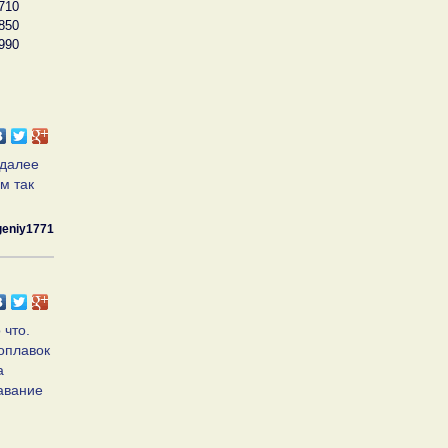
710
850
990
,далее
мм так
eniy1771
 что.
поплавок
а
лавание