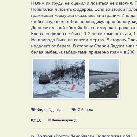
Налим их труды не оценил и ловиться не изволил. 
Попытался я ловить фидером. Если во второй полов
граммовая кормушка оказалась «на грани». Иногда д
чтобы шнур шел от Вас перпендикулярно берегу, кид
Дополнительной «бякой» была отмершая трава, кот
Клева на фидер не было. 1-2 невнятные потычки, 1 
Но природа была не совсем мертва. В сторону Плех
недалеко от берега. В сторону Старой Ладоги вниз 
белая рыбешка габаритами примерно грамм в 200.
Фидер \ донка
С берега
Нравится
16
Комментарии (6)
р. Волхов
(Восток Ленобласти, Вологодская обл.)