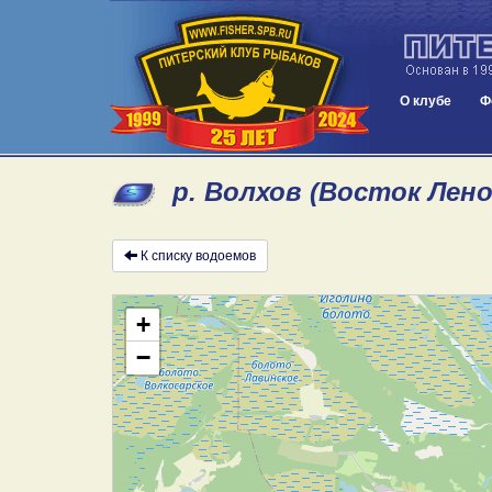
О клубе
Ф
р. Волхов (Восток Лен
К списку водоемов
+
−