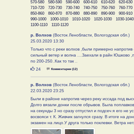
570-580
580-590
590-600
600-610
610-620
620-630
710-720
720-730
730-740
740-750
750-760
760-770
850-860
860-870
870-880
880-890
890-900
900-910
990-1000
1000-1010
1010-1020
1020-1030
1030-1040
1100-1110
1110-1120
р. Волхов
(Восток Ленобласти, Вологодская обл.)
25.03.2020 13:30
Только что с реки волхов ,были примерно напротив 
сильный ветер и волна ....Заехали в райн Юшково ,п
по 200-250..Как то так ..
Нравится
24
Комментарии (12)
р. Волхов
(Восток Ленобласти, Вологодская обл.)
22.03.2020 23:25
Были в районе напротив через реку иссада под высо
Долго вязали донки после обрывов. Была поплавкова
на секунды 3 но сразу отпустил и подсеч я его не 
восвояси т. К. Живчик загнулся сразу. В итоге на д
экзамен на лицо.У друга только поклевки. Ветра нет