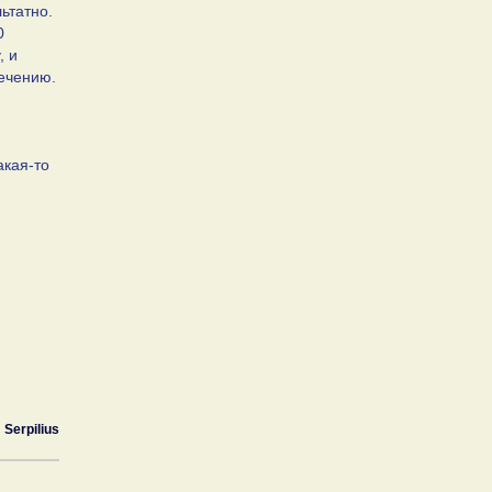
ьтатно.
0
, и
течению.
акая-то
Serpilius