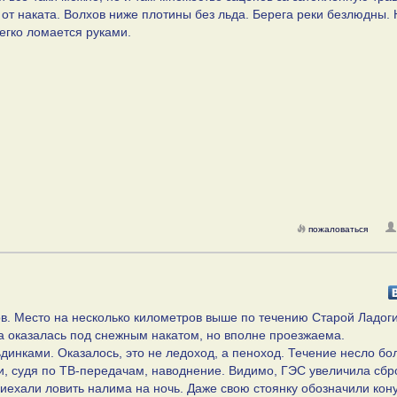
от наката. Волхов ниже плотины без льда. Берега реки безлюдны. 
егко ломается руками.
пожаловаться
ов. Место на несколько километров выше по течению Старой Ладоги
ка оказалась под снежным накатом, но вполне проезжаема.
ьдинками. Оказалось, это не ледоход, а пеноход. Течение несло б
и, судя по ТВ-передачам, наводнение. Видимо, ГЭС увеличила сбр
иехали ловить налима на ночь. Даже свою стоянку обозначили кон