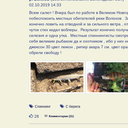
02.10.2019 14:33
Всем салют ! Вчера был по работе в Великом Новго
побеспокоить местных обитателей реки Волохов . За
конечно ловить на отводной и за сильного ветра , о
чуток стих кидал воблеры . Результат конечно получ
селезня и одна утка . Местные спиннингисты смотре
себя великим рыбаком да и охотником , ибо у них н
джексон 30 цвет лемон , рипер акара 7 см. цвет о
обрели свободу !
Спиннинг
С берега
Нравится
28
Комментарии (11)