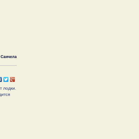
Санчела
т лодки.
дится