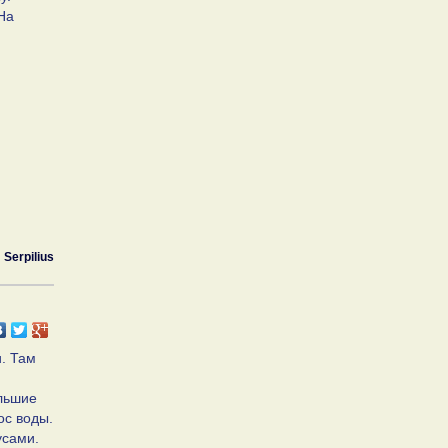
На
Serpilius
. Там
ольшие
ос воды.
усами.