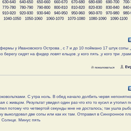
630-640
640-650
650-660
660-670
670-680
680-690
690-700
700-
770-780
780-790
790-800
800-810
810-820
820-830
830-840
840-
910-920
920-930
930-940
940-950
950-960
960-970
970-980
980-
1040-1050
1050-1060
1060-1070
1070-1080
1080-1090
1090-1100
фермы у Ивановского Острова , с 7 и до 10 поймано 17 штук сопы 
о берегу сидят на фидер ловят ельцов ,у кого пять ,у кого три ,гра
Evg
пожаловаться
ковольтками. С утра ноль. В обед начало долбить червя непонятно
я с живцом. Результат увидел один раз что кто то кусил и утопил 
успел потому что четвертой секунды мне не досталось; так ушла рыб
онку выколдовал две сопы или как их там. Отправил в Синхронное п
. Солнце. Минус пять