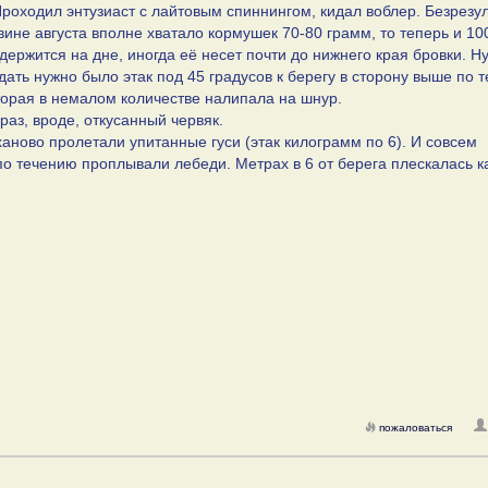
Проходил энтузиаст с лайтовым спиннингом, кидал воблер. Безрезул
ине августа вполне хватало кормушек 70-80 грамм, то теперь и 10
ержится на дне, иногда её несет почти до нижнего края бровки. Ну
ать нужно было этак под 45 градусов к берегу в сторону выше по 
орая в немалом количестве налипала на шнур.
раз, вроде, откусанный червяк.
аново пролетали упитанные гуси (этак килограмм по 6). И совсем
по течению проплывали лебеди. Метрах в 6 от берега плескалась к
пожаловаться