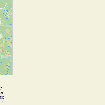
50
290
430
570