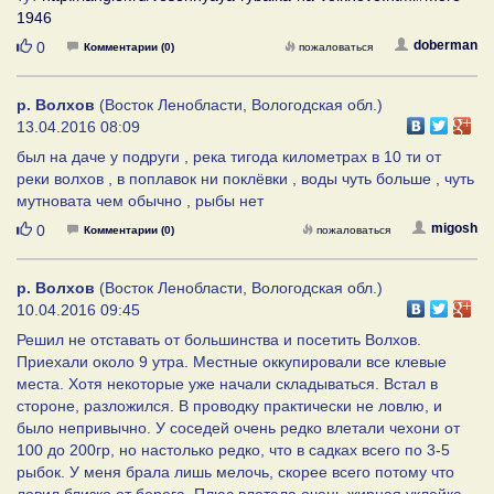
1946
Нравится
doberman
0
Комментарии (0)
пожаловаться
р. Волхов
(Восток Ленобласти, Вологодская обл.)
13.04.2016 08:09
был на даче у подруги , река тигода километрах в 10 ти от
реки волхов , в поплавок ни поклёвки , воды чуть больше , чуть
мутновата чем обычно , рыбы нет
Нравится
migosh
0
Комментарии (0)
пожаловаться
р. Волхов
(Восток Ленобласти, Вологодская обл.)
10.04.2016 09:45
Решил не отставать от большинства и посетить Волхов.
Приехали около 9 утра. Местные оккупировали все клевые
места. Хотя некоторые уже начали складываться. Встал в
стороне, разложился. В проводку практически не ловлю, и
было непривычно. У соседей очень редко влетали чехони от
100 до 200гр, но настолько редко, что в садках всего по 3-5
рыбок. У меня брала лишь мелочь, скорее всего потому что
ловил близко от берега. Плюс влетала очень жирная уклейка.