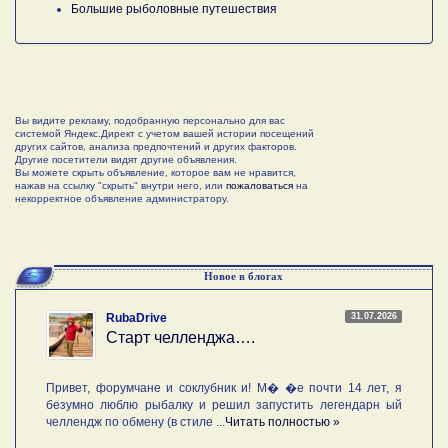
Большие рыболовные путешествия
Вы видите рекламу, подобранную персонально для вас
системой Яндекс.Директ с учетом вашей истории посещений
других сайтов, анализа предпочтений и других факторов.
Другие посетители видят другие объявления.
Вы можете скрыть объявление, которое вам не нравится,
нажав на ссылку "скрыть" внутри него, или
пожаловаться
на
некорректное объявление администратору.
Новое в блогах
31.07.2026
RubaDrive
Старт челленджа….
Привет, форумчане и соклубник и! М� �е почти 14 лет, я
безумно люблю рыбалку и решил запустить легендарн ый
челлендж по обмену (в стиле ...
Читать полностью »