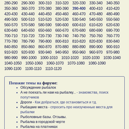
280-290
290-300
300-310
310-320
320-330
330-340
340-350
350-360
360-370
370-380
380-390
390-400
400-410
410-420
420-430
430-440
440-450
450-460
460-470
470-480
480-490
490-500
500-510
510-520
520-530
530-540
540-550
550-560
560-570
570-580
580-590
590-600
600-610
610-620
620-630
630-640
640-650
650-660
660-670
670-680
680-690
690-700
700-710
710-720
720-730
730-740
740-750
750-760
760-770
770-780
780-790
790-800
800-810
810-820
820-830
830-840
840-850
850-860
860-870
870-880
880-890
890-900
900-910
910-920
920-930
930-940
940-950
950-960
960-970
970-980
980-990
990-1000
1000-1010
1010-1020
1020-1030
1030-1040
1040-1050
1050-1060
1060-1070
1070-1080
1080-1090
1090-1100
1100-1110
1110-1120
Похожие темы на
форуме:
Обсуждение рыбалок
А не поехать ли нам на рыбалку...
- знакомства, поиск
попутчиков
Дороги
- Как добраться, где остановиться и тд.
Рыбацкие места
- спросить про неизученные места для
рыбалки
Рыболовные базы. Отзывы.
Рыбалка в городской черте
Рыбалка на платниках