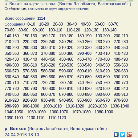
р. Волхов на карте региона: (Восток Ленобласти, Вологодская обл.)
Сообщите нам
, если место на карте определено неточно
Всего сообщений:
1114
0-10
10-20
20-30
30-40
40-50
50-60
60-70
Сообщения:
70-80
80-90
90-100
100-110
110-120
120-130
130-140
140-150
150-160
160-170
170-180
180-190
190-200
200-210
210-220
220-230
230-240
240-250
250-260
260-270
270-280
280-290
290-300
300-310
310-320
320-330
330-340
340-350
350-360
360-370
370-380
380-390
390-400
400-410
410-420
420-430
430-440
440-450
450-460
460-470
470-480
480-490
490-500
500-510
510-520
520-530
530-540
540-550
550-560
560-570
570-580
580-590
590-600
600-610
610-620
620-630
630-640
640-650
650-660
660-670
670-680
680-690
690-700
700-710
710-720
720-730
730-740
740-750
750-760
760-770
770-780
780-790
790-800
800-810
810-820
820-830
830-840
840-850
850-860
860-870
870-880
880-890
890-900
900-910
910-920
920-930
930-940
940-950
950-960
960-970
970-980
980-990
990-1000
1000-1010
1010-1020
1020-1030
1030-1040
1040-1050
1050-1060
1060-1070
1070-1080
1080-1090
1090-1100
1100-1110
1110-1120
р. Волхов
(Восток Ленобласти, Вологодская обл.)
24.04.2016 18:10