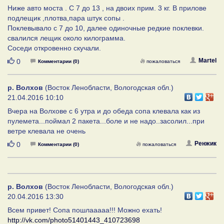
Ниже авто моста . С 7 до 13 , на двоих прим. 3 кг. В прилове
подлещик ,плотва,пара штук сопы .
Поклевывало с 7 до 10, далее одиночные редкие поклевки.
свалился лещик около килограмма.
Соседи откровенно скучали.
Нравится
Martel
0
Комментарии (0)
пожаловаться
р. Волхов
(Восток Ленобласти, Вологодская обл.)
21.04.2016 10:10
Вчера на Волхове с 6 утра и до обеда сопа клевала как из
пулемета...поймал 2 пакета...боле и не надо..засолил...при
ветре клевала не очень
Нравится
Ренжик
0
Комментарии (0)
пожаловаться
р. Волхов
(Восток Ленобласти, Вологодская обл.)
20.04.2016 13:30
Всем привет! Сопа пошлааааа!!! Можно ехать!
http://vk.com/photo51401443_410723698