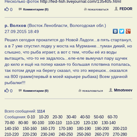
Несколько фоток
http://fed-fish.livejournal.com/135405.html
Нравится
FEDOR
0
Комментарии (0)
пожаловаться
р. Волхов
(Восток Ленобласти, Вологодская обл.)
27.09.2015 18:49
Решил сегодня прокатится до Новой Ладоги...в пять стартанул,
а в 7 уже спустил лодку у моста на Мурманке...туман дикий, но
слышно, что рыба играет, а вот с тем, чтобы её из воды
вытащить, что-то не задалось...еле-еле вымучал пару щучек
до кило и ещё на попер какая-то большая плотвина попалась,
так потом дядя на берегу сказал, что это жерешок...оказался
на 800 грамм(первый в моей карьере рыбака) Всем удачной
рыбалки!!!
Нравится
Mmotveev
0
Комментарии (0)
пожаловаться
Всего сообщений:
1114
0-10
10-20
20-30
30-40
40-50
50-60
60-70
Сообщения:
70-80
80-90
90-100
100-110
110-120
120-130
130-140
140-150
150-160
160-170
170-180
180-190
190-200
200-210
210-220
220-230
230-240
240-250
250-260
260-270
270-280