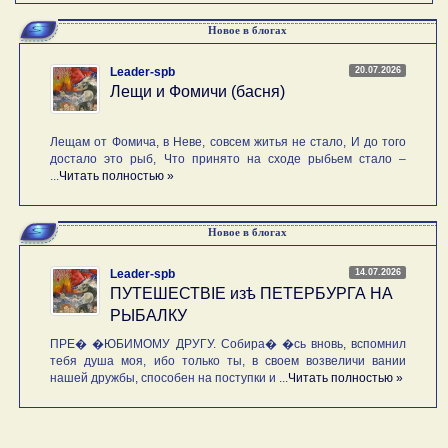
Новое в блогах
20.07.2026
Leader-spb
Лещи и Фомичи (басня)
Лещам от Фомича, в Неве, совсем житья не стало, И до того
достало это рыб, Что принято на сходе рыбьем стало –
...
Читать полностью »
Новое в блогах
14.07.2026
Leader-spb
ПУТЕШЕСТВIE изѣ ПЕТЕРБУРГА НА
РЫБАЛКУ
ПРЕ� �ЮБИМОМУ ДРУГУ. Собира� �сь вновь, вспомнил
тебя душа моя, ибо только ты, в своем возвеличи вании
нашей дружбы, способен на поступки и ...
Читать полностью »