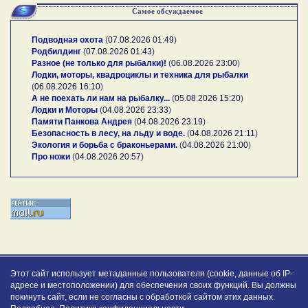
Самое обсуждаемое
Подводная охота
(
07.08.2026 01:49
)
Родбилдинг
(
07.08.2026 01:43
)
Разное (не только для рыбалки)!
(
06.08.2026 23:00
)
Лодки, моторы, квадроциклы и техника для рыбалки
(
06.08.2026 16:10
)
А не поехать ли нам на рыбалку...
(
05.08.2026 15:20
)
Лодки и Моторы
(
04.08.2026 23:33
)
Памяти Панкова Андрея
(
04.08.2026 23:19
)
Безопасность в лесу, на льду и воде.
(
04.08.2026 21:11
)
Экология и борьба с браконьерами.
(
04.08.2026 21:00
)
Про ножи
(
04.08.2026 20:57
)
Этот сайт использует метаданные пользователя (cookie, данные об IP-
адресе и местоположении) для обеспечения своих функций. Вы должны
покинуть сайт, если не согласны с обработкой сайтом этих данных.