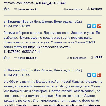
http://vk.com/photo51401443_410723448
Нравится
Круизер
0
Комментарии (0)
пожаловаться
р. Волхов
(Восток Ленобласти, Вологодская обл.)
19.04.2016 10:09
Ловили с берега в полях. Дорогу развезло. Засадили уаза. По
рыбалке: Чехонь еще не пошла а вот сопа поклевывала.
Ловили не долго спасали уаз. У меня часа за 3 штук 20-30
сопин фото тут
http://vk.com/fedfish?w=wall-
114375980_6053%2Fall
Нравится
KPRF
0
Комментарии (0)
пожаловаться
р. Волхов
(Восток Ленобласти, Вологодская обл.)
18.04.2016 16:55
В субботу ездили на Волхов в район Новой Ладоги. Клевало не
важно, в основном мелкая густера. Иногда попадалась "Сопа"
уже поприличней размером. Плотва клевать отказывалась, за
весь день одна штучка на двоих. Вся плотва пока в Ладоге
заходить не хочет. Итог килограмма три на двоих. фото отчёт
тут
http://iangler.ru/vesennyaya-rybalka-na-volkhove.html#more-