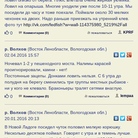
Ловил на опарыша. Многие уходили уже после 10-11 утра. Мы
посидели до часу и тоже поехали. Поймали около 30 мелких
чехонек на двоих. Надо раньше приезжать на утренний клев.
фото тут
http://vk.com/fedfish?w=wall-114375980_5219%2Fall
Нравится
KPRF
0
Комментарии (0)
пожаловаться
р. Волхов
(Восток Ленобласти, Вологодская обл.)
02.04.2016 15:57
Ночевал 1-2 у пешеходного моста. Налимы карасей
проигнорировали, камни - нет!
Постоянные зацепы. Донками ловить нельзя. С 6 утра до
полудня на берегу сменились три группы местных рыбаков -
ни у кого не клевало. Браконьеры тралят сетями внаглую.
Нравится
lempaa
0
Комментарии (0)
пожаловаться
р. Волхов
(Восток Ленобласти, Вологодская обл.)
20.01.2016 20:13
В Новой Ладоге посидел чуток половил мелкую корюшку.
Несколько десятков поймал. Говорят с утра и в темень лучше.