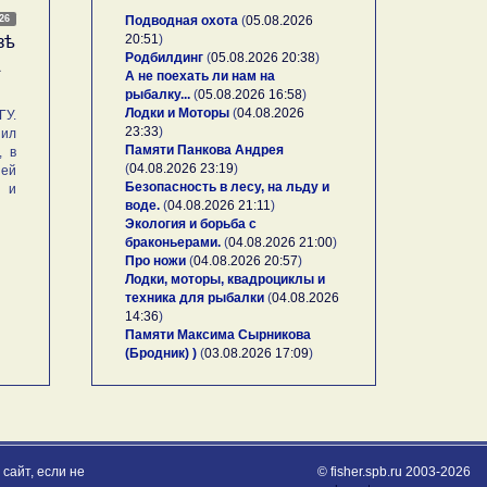
026
Подводная охота
(
05.08.2026
20:51
)
зѣ
Родбилдинг
(
05.08.2026 20:38
)
А
А не поехать ли нам на
рыбалку...
(
05.08.2026 16:58
)
Лодки и Моторы
(
04.08.2026
У.
23:33
)
ил
Памяти Панкова Андрея
, в
(
04.08.2026 23:19
)
ей
Безопасность в лесу, на льду и
и и
воде.
(
04.08.2026 21:11
)
Экология и борьба с
браконьерами.
(
04.08.2026 21:00
)
Про ножи
(
04.08.2026 20:57
)
Лодки, моторы, квадроциклы и
техника для рыбалки
(
04.08.2026
14:36
)
Памяти Максима Сырникова
(Бродник) )
(
03.08.2026 17:09
)
сайт, если не
© fisher.spb.ru 2003-2026