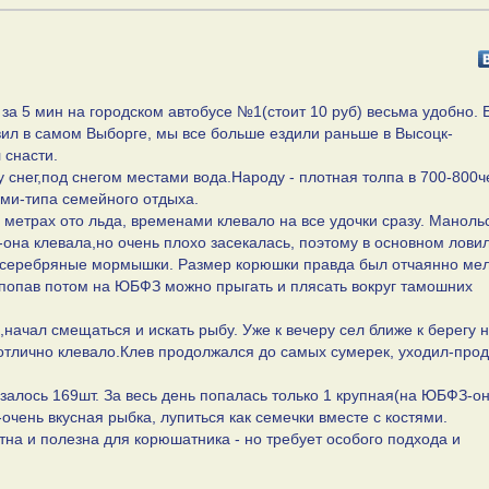
за 5 мин на городском автобусе №1(стоит 10 руб) весьма удобно. 
овил в самом Выборге, мы все больше ездили раньше в Высоцк-
 снасти.
 снег,под снегом местами вода.Народу - плотная толпа в 700-800ч
ами-типа семейного отдыха.
2 метрах ото льда, временами клевало на все удочки сразу. Маноль
она клевала,но очень плохо засекалась, поэтому в основном лови
 серебряные мормышки. Размер корюшки правда был отчаянно мел
а попав потом на ЮБФЗ можно прыгать и плясать вокруг тамошних
,начал смещаться и искать рыбу. Уже к вечеру сел ближе к берегу 
 отлично клевало.Клев продолжался до самых сумерек, уходил-про
азалось 169шт. За весь день попалась только 1 крупная(на ЮБФЗ-о
очень вкусная рыбка, лупиться как семечки вместе с костями.
на и полезна для корюшатника - но требует особого подхода и