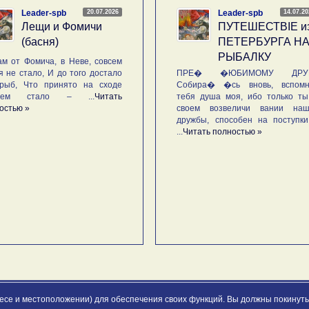
20.07.2026
14.07.2
Leader-spb
Leader-spb
Лещи и Фомичи
ПУТЕШЕСТВIE и
(басня)
ПЕТЕРБУРГА Н
РЫБАЛКУ
м от Фомича, в Неве, совсем
я не стало, И до того достало
ПРЕ� �ЮБИМОМУ ДРУГ
рыб, Что принято на сходе
Собира� �сь вновь, вспомн
ьем стало – ...
Читать
тебя душа моя, ибо только ты
остью »
своем возвеличи вании наш
дружбы, способен на поступк
...
Читать полностью »
ресе и местоположении) для обеспечения своих функций. Вы должны покинуть 