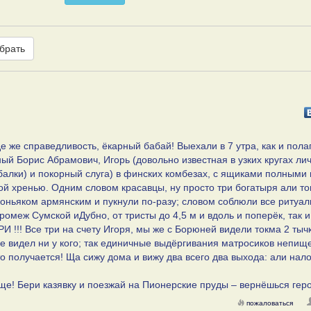
брать
де же справедливость, ёкарный бабай! Выехали в 7 утра, как и пола
й Борис Абрамович, Игорь (довольно известная в узких кругах лич
ки) и покорный слуга) в финских комбезах, с ящиками полными 
 хренью. Одним словом красавцы, ну просто три богатыря али то
оньяком армянским и пукнули по-разу; словом соблюли все ритуа
омеж Сумской иДубно, от тристы до 4,5 м и вдоль и поперёк, так и
ТРИ !!! Все три на счету Игоря, мы же с Борюней видели токма 2 тыч
 не видел ни у кого; так единичные выдёргивания матросиков непищ
-то получается! Ща сижу дома и вижу два всего два выхода: али нал
ще! Бери казявку и поезжай на Пионерские пруды – вернёшься гер
пожаловаться