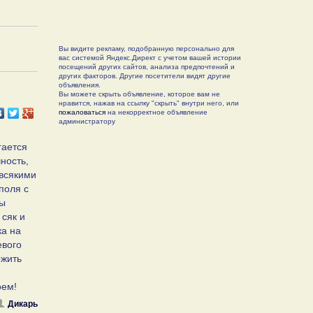
Вы видите рекламу, подобранную персонально для
вас системой Яндекс.Директ с учетом вашей истории
посещений других сайтов, анализа предпочтений и
других факторов. Другие посетители видят другие
объявления.
Вы можете скрыть объявление, которое вам не
нравится, нажав на ссылку "скрыть" внутри него, или
пожаловаться
на некорректное объявление
администратору
гается
ность,
всякими
поля с
лы
 сяк и
ка на
евого
ожить
оем!
Дикарь