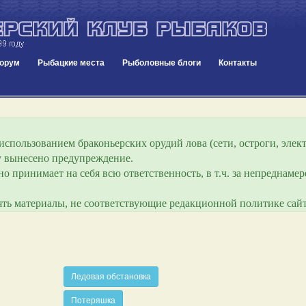
орум
Рыбацкие места
Рыболовные блоги
Контакты
спользованием браконьерских орудий лова (сети, остроги, элект
ру вынесено предупреждение.
о принимает на себя всю ответственность, в т.ч. за непреднам
лять материалы, не соответствующие редакционной политике сайт
Ледовая обстановка
Потеряшка