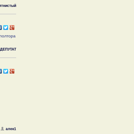
ятнистый
,полтора
ДЕПУТАТ
алек1