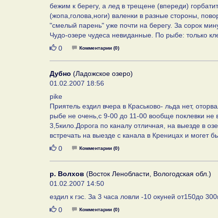
бежим к берегу, а лед в трещене (впереди) горбати
(жопа,голова,ноги) валенки в разные стороны, повор
"смелый парень" уже почти на берегу. За сорок мину
Чудо-озере чудеса невиданные. По рыбе: только кле
Нравится
0
Комментарии (0)
Дубно
(Ладожское озеро)
01.02.2007 18:56
pike
Приятель ездил вчера в Краськово- льда нет, оторва
рыбе не очень,с 9-00 до 11-00 вообще поклевки не
3,5кило.Дорога по каналу отличная, на выезде в о
встречать на выезде с канала в Креницах и могет б
Нравится
0
Комментарии (0)
р. Волхов
(Восток Ленобласти, Вологодская обл.)
01.02.2007 14:50
ездил к гэс. За 3 часа ловли -10 окуней от150до 300
Нравится
0
Комментарии (0)