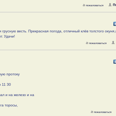
П
пожаловаться
 грусную весть. Прекрасная погода, отличный клёв толстого окуня
т. Удачи!
пожаловаться
рую протоку
о 11 30
вал и на железо и на
га торосы,
пожаловаться