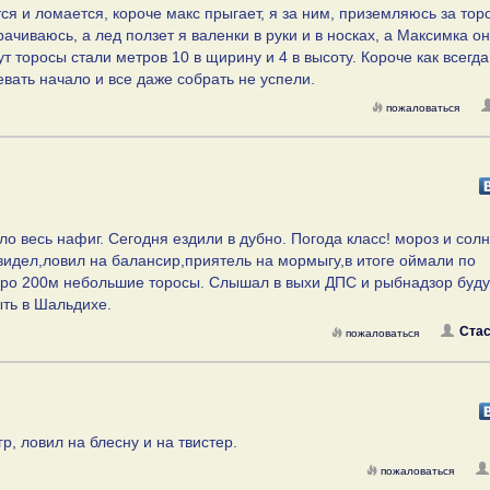
тся и ломается, короче макс прыгает, я за ним, приземляюсь за тор
ачиваюсь, а лед ползет я валенки в руки и в носках, а Максимка он
т торосы стали метров 10 в щирину и 4 в высоту. Короче как всегда
вать начало и все даже собрать не успели.
пожаловаться
ло весь нафиг. Сегодня ездили в дубно. Погода класс! мороз и солн
 видел,ловил на балансир,приятель на мормыгу,в итоге оймали по
зеро 200м небольшие торосы. Слышал в выхи ДПС и рыбнадзор буду
ыть в Шальдихе.
Стас
пожаловаться
гр, ловил на блесну и на твистер.
пожаловаться