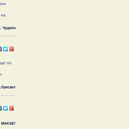
осы
 на
Чудило
це! по
т
.Просвет
MAKS87