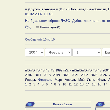
= Другой водоем =
(Юг и Юго-Запад Ленобласти, Н
01.02.2007 10:49
На 2 дальнем сбросе ЛАЭС- Дубак- ловить плохо, о
Нравится
0
Комментарии (0)
Сообщений: 10 из 10
Год
Месяц
День
Вы
пїЅпїЅпїЅпїЅпїЅпїЅ 1999 пїЅ. - пїЅпїЅпїЅпїЅпїЅпїЅ 2004
2016
2017
2018
2019
2020
2021
2022
2023
2024
Январь
Февраль
Март
Апрель
Май
Июнь
Июль
А
1
2
3
4
5
6
7
8
9
10
11
12
13
14
15
16
17
Новое в блогах