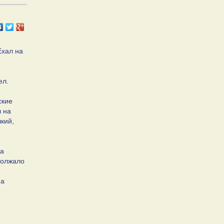
Ехал на
ел.
ские
л на
кий,
на
должало
на