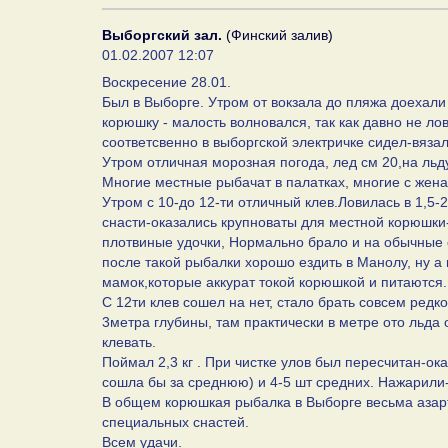
Выборгский зал.
(Финский залив)
01.02.2007 12:07
Воскресение 28.01.
Был в Выборге. Утром от вокзала до пляжа доехали 
корюшку - малость волновался, так как давно не л
соответсвенно в выборгской электричке сидел-вязал
Утром отличная морозная погода, лед см 20,на льду
Многие местные рыбачат в палатках, многие с жен
Утром с 10-до 12-ти отличный клев.Ловилась в 1,5-
снасти-оказались крупноваты для местной корюшки-
плотвиные удочки, Нормально брало и на обычные
после такой рыбалки хорошо ездить в Манолу, ну 
мамок,которые аккурат токой корюшкой и питаются.
С 12ти клев сошел на нет, стало брать совсем редко
3метра глубины, там практически в метре ото льда
клевать.
Поймал 2,3 кг . При чистке улов был пересчитан-ок
сошла бы за среднюю) и 4-5 шт средних. Нажарили-
В общем корюшкая рыбалка в Выборге весьма азарт
специальных снастей.
Всем удачи.