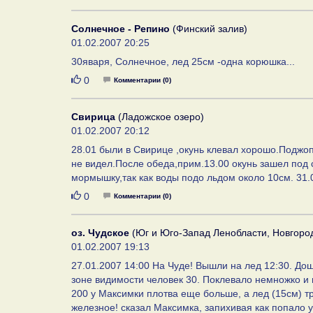
Солнечное - Репино
(Финский залив)
01.02.2007 20:25
30яваря, Солнечное, лед 25см -одна корюшка...
Нравится
0
Комментарии (0)
Свирица
(Ладожское озеро)
01.02.2007 20:12
28.01 были в Свирице ,окунь клевал хорошо.Поджо
не видел.После обеда,прим.13.00 окунь зашел под
мормышку,так как воды подо льдом около 10см. 31.0
Нравится
0
Комментарии (0)
оз. Чудское
(Юг и Юго-Запад Ленобласти, Новгород
01.02.2007 19:13
27.01.2007 14:00 На Чуде! Вышли на лед 12:30. Дош
зоне видимости человек 30. Поклевало немножко и
200 у Максимки плотва еще больше, а лед (15см) тр
железное! сказал Максимка, запихивая как попало у