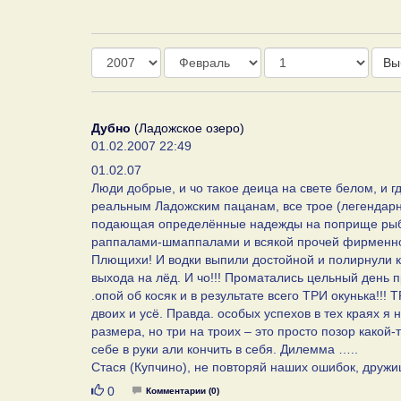
Год
Месяц
День
Вы
Дубно
(Ладожское озеро)
01.02.2007 22:49
01.02.07
Люди добрые, и чо такое деица на свете белом, и г
реальным Ладожским пацанам, все трое (легендарны
подающая определённые надежды на поприще рыбал
раппалами-шмаппалами и всякой прочей фирменной
Плющихи! И водки выпили достойной и полирнули к
выхода на лёд. И чо!!! Проматались цельный день пр
.опой об косяк и в результате всего ТРИ окунька!!! 
двоих и усё. Правда. особых успехов в тех краях я
размера, но три на троих – это просто позор какой
себе в руки али кончить в себя. Дилемма …..
Стася (Купчино), не повторяй наших ошибок, дружи
Нравится
0
Комментарии (0)