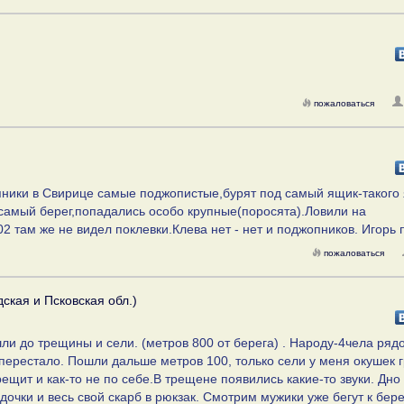
пожаловаться
пники в Свирице самые поджопистые,бурят под самый ящик-такого
 самый берег,попадались особо крупные(поросята).Ловили на
2 там же не видел поклевки.Клева нет - нет и поджопников. Игорь п
пожаловаться
ская и Псковская обл.)
ли до трещины и сели. (метров 800 от берега) . Народу-4чела рядо
 перестало. Пошли дальше метров 100, только сели у меня окушек 
ещит и как-то не по себе.В трещене появились какие-то звуки. Дно 
дочки и весь свой скарб в рюкзак. Смотрим мужики уже бегут к бер