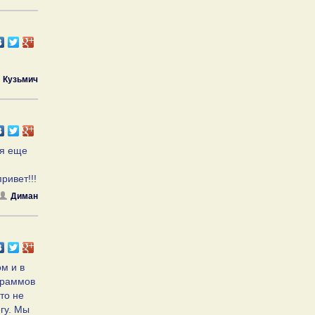
Кузьмич
 я еще
ривет!!!
Диман
м и в
граммов
то не
егу. Мы