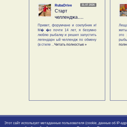
31.07.2026
RubaDrive
Старт
челленджа….
Привет, форумчане и соклубник и!
Леща
М� �е почти 14 лет, я безумно
жить
люблю рыбалку и решил запустить
это 
легендарн ый челлендж по обмену
рыб
(в стиле ...
Читать полностью »
полн
Этот сайт использует метаданные пользователя (cookie, данные об IP-ад