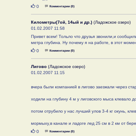
Нравится
0
Комментарии (0)
Километры(7ой, 14ый и др.)
(Ладожское озеро)
01.02.2007 11:58
Привет всем! Тольло что друзья звонили,и сообщили
метра глубина. Ну почему я на работе, в этот момен
Нравится
0
Комментарии (0)
Лигово
(Ладожское озеро)
01.02.2007 11:15
вчера были компанией в лигово заезжали через ста
ходили на глубину 4 м у лиговского мыса клевало д
потом отрубило у нас лучший улов 3-4 кг окунь, кле
мормыху,в канале и ладоге лед 25 см в 2 км от бере
Нравится
0
Комментарии (0)