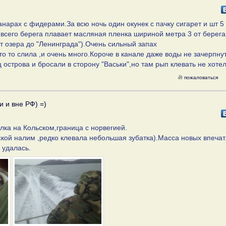
нарах с фидерами.За всю ночь один окунек с пачку сигарет и шт 5
 всего берега плавает масляная пленка шириной метра 3 от берега
от озера до "Ленинграда").Очень сильный запах
о то слила ,и очень много.Короче в канале даже воды не зачерпнут
острова и бросали в сторону "Васьки",но там рып клевать не хотел
пожаловаться
и и вне РФ) =)
лка на Кольском,граница с норвегией.
ской налим ,редко клевала небольшая зубатка).Масса новых впеча
 удалась.