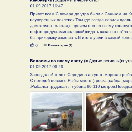
Канонерка
(Водоемы в черте СПб)
01.09.2017 16:47
Привет всем!С вечера до утра были с Саньком на Ка
неуверенных поклевок.Там где всегда ловили вдоль
достаточно толстая,в прочем она по всему каналу(
нефтепродуктами(соляркой)видать какая то па"ла чт
бы прикормку замешать.В итоге ушли в самый конец 
Нравится
0
Комментарии (1)
Водоемы по всему свету
(= Другие регионы(внутр
01.09.2017 06:26
Запоздалый отчет .Середина августа ,морская рыба
С погодой повезло.Рыбы много (треска ,сайда ,мор
.Рыбалка трудовая , глубина 80-110 метров.Поездка