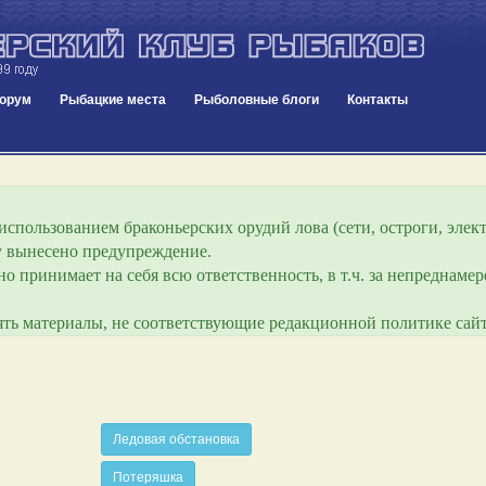
орум
Рыбацкие места
Рыболовные блоги
Контакты
спользованием браконьерских орудий лова (сети, остроги, элект
ру вынесено предупреждение.
о принимает на себя всю ответственность, в т.ч. за непреднам
лять материалы, не соответствующие редакционной политике сайт
Ледовая обстановка
Потеряшка