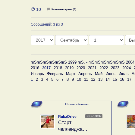
Нравится
10
Комментарии (6)
Сообщений: 3 из 3
Год
Месяц
День
Вы
пїЅпїЅпїЅпїЅпїЅпїЅ 1999 пїЅ. - пїЅпїЅпїЅпїЅпїЅпїЅ 2004
2016
2017
2018
2019
2020
2021
2022
2023
2024
Январь
Февраль
Март
Апрель
Май
Июнь
Июль
А
1
2
3
4
5
6
7
8
9
10
11
12
13
14
15
16
17
Новое в блогах
31.07.2026
RubaDrive
Старт
челленджа….