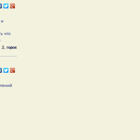
 и
ь что
.
горох
тлений