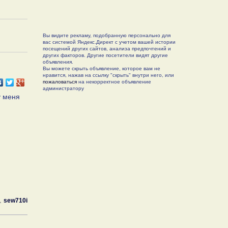
Вы видите рекламу, подобранную персонально для
вас системой Яндекс.Директ с учетом вашей истории
посещений других сайтов, анализа предпочтений и
других факторов. Другие посетители видят другие
объявления.
Вы можете скрыть объявление, которое вам не
нравится, нажав на ссылку "скрыть" внутри него, или
пожаловаться
на некорректное объявление
администратору
у меня
sew710i