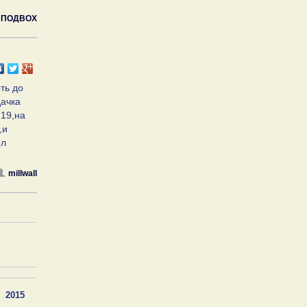
ПОДВОХ
ть до
дачка
 19,на
,и
ил
millwall
2015