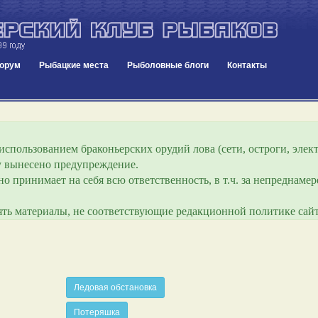
орум
Рыбацкие места
Рыболовные блоги
Контакты
спользованием браконьерских орудий лова (сети, остроги, элект
ру вынесено предупреждение.
о принимает на себя всю ответственность, в т.ч. за непреднам
лять материалы, не соответствующие редакционной политике сайт
Ледовая обстановка
Потеряшка