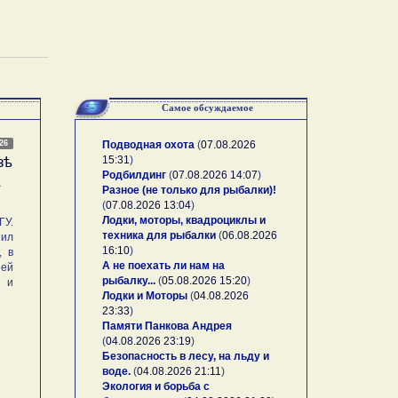
Самое обсуждаемое
026
Подводная охота
(
07.08.2026
15:31
)
зѣ
Родбилдинг
(
07.08.2026 14:07
)
А
Разное (не только для рыбалки)!
(
07.08.2026 13:04
)
Лодки, моторы, квадроциклы и
У.
техника для рыбалки
(
06.08.2026
ил
16:10
)
, в
А не поехать ли нам на
ей
рыбалку...
(
05.08.2026 15:20
)
и и
Лодки и Моторы
(
04.08.2026
23:33
)
Памяти Панкова Андрея
(
04.08.2026 23:19
)
Безопасность в лесу, на льду и
воде.
(
04.08.2026 21:11
)
Экология и борьба с