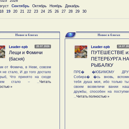
2025
2026
вгуст
Сентябрь
Октябрь
Ноябрь
Декабрь
18
19
20
21
22
23
24
25
26
27
28
29
30
Новое в блогах
Новое в блогах
20.07.2026
14.07.2
Leader-spb
Leader-spb
Лещи и Фомичи
ПУТЕШЕСТВIE и
(басня)
ПЕТЕРБУРГА Н
РЫБАЛКУ
м от Фомича, в Неве, совсем
я не стало, И до того достало
ПРЕ� �ЮБИМОМУ ДРУГ
рыб, Что принято на сходе
Собира� �сь вновь, вспомн
ьем стало – ...
Читать
тебя душа моя, ибо только ты
остью »
своем возвеличи вании наш
дружбы, способен на поступк
...
Читать полностью »