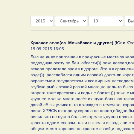
Год
Месяц
День
Вы
Красное село(оз. Можайское и другие)
(Юг и Юго
19.09.2015 16:05
Был на днях приглашен в прекрасные места за кара
подводную охоту по Лен. области))) пока доехал,по
вечера пролетело время в дороге. Это я к сравнени
воде))). расслабился одним словом) долго-ли корот
охраняемом государством и всемирным наследием,при
глубоко,рыбы всякой разной много,но цель-то была
второго,тоже красавчик и ведь не боится))) тоже с 
крупнее,малька много,пасёт их щука-большая такая,
давай её выцеливать,то в холку,то в темечько. кор
ловко ХРЯСЬ в сторону,хорошо не попал,обидно был
решил,что не нужно больше стрелять,нужно плавать
красота одним словом. так и вышел я из воды ни с
общем место хорошее по красоте своей,и подвохам 