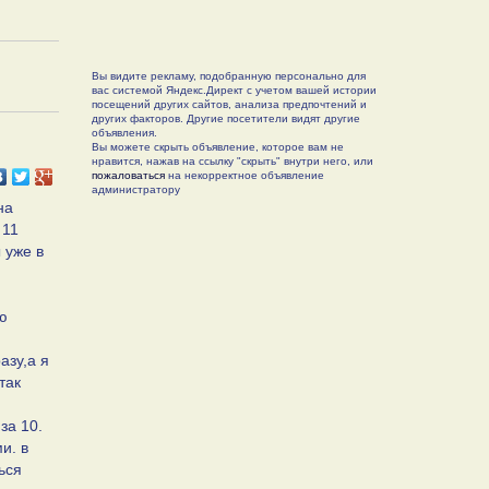
Вы видите рекламу, подобранную персонально для
вас системой Яндекс.Директ с учетом вашей истории
посещений других сайтов, анализа предпочтений и
других факторов. Другие посетители видят другие
объявления.
Вы можете скрыть объявление, которое вам не
нравится, нажав на ссылку "скрыть" внутри него, или
пожаловаться
на некорректное объявление
администратору
на
 11
 уже в
ю
азу,а я
так
за 10.
и. в
ься