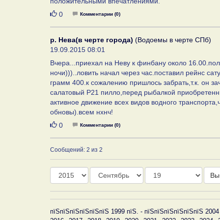
положительными впечатлениями.
Нравится
0
Комментарии (0)
р. Нева(в черте города)
(Водоемы в черте СПб)
19.09.2015 08:01
Вчера...приехал на Неву к финбану около 16.00.по
ночи)))..ловить начал через час.поставил рейнс са
грамм 400.к сожалению пришлось забрать,т.к. он за
салатовый Р21 пилло,перед рыбалкой приобретенный
активное движение всех видов водного транспорта,
обновы).всем нхнч!
Нравится
0
Комментарии (0)
Сообщений: 2 из 2
Год
Месяц
День
Вы
пїЅпїЅпїЅпїЅпїЅпїЅ 1999 пїЅ. - пїЅпїЅпїЅпїЅпїЅпїЅ 2004