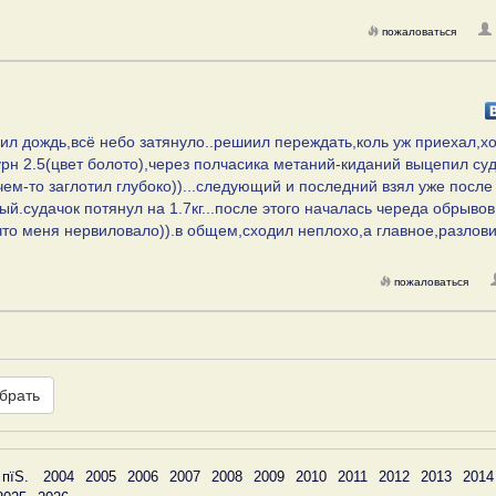
пожаловаться
лил дождь,всё небо затянуло..решиил переждать,коль уж приехал,хо
турн 2.5(цвет болото),через полчасика метаний-киданий выцепил су
чем-то заглотил глубоко))...следующий и последний взял уже после
.судачок потянул на 1.7кг...после этого началась череда обрывов
что меня нервиловало)).в общем,сходил неплохо,а главное,разлов
пожаловаться
брать
 пїЅ.
2004
2005
2006
2007
2008
2009
2010
2011
2012
2013
2014