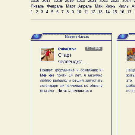
2016
2017
2018
2019
2020
2021
2022
2023
2024
Январь
Февраль
Март
Апрель
Май
Июнь
Июль
А
1
2
3
4
5
6
7
8
9
10
11
12
13
14
15
16
17
Новое в блогах
31.07.2026
RubaDrive
Старт
челленджа….
Привет, форумчане и соклубник и!
Леща
М� �е почти 14 лет, я безумно
жить
люблю рыбалку и решил запустить
это 
легендарн ый челлендж по обмену
рыб
(в стиле ...
Читать полностью »
полн