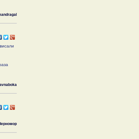
andragal
ависали
раза
avnaboka
Черномор