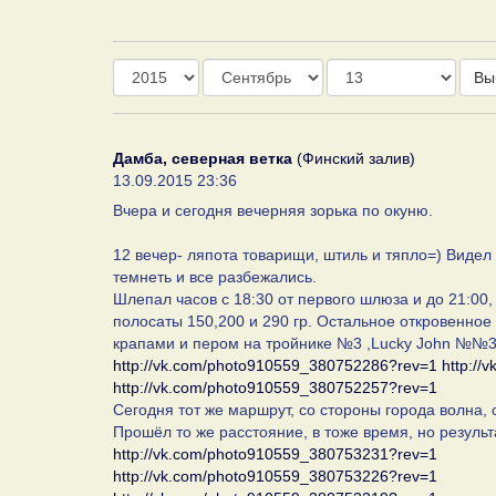
Год
Месяц
День
Вы
Дамба, северная ветка
(Финский залив)
13.09.2015 23:36
Вчера и сегодня вечерняя зорька по окуню.
12 вечер- ляпота товарищи, штиль и тяпло=) Видел
темнеть и все разбежались.
Шлепал часов с 18:30 от первого шлюза и до 21:00, 
полосаты 150,200 и 290 гр. Остальное откровенное
крапами и пером на тройнике №3 ,Lucky John №№3-
http://vk.com/photo910559_380752286?rev=1
http:/
http://vk.com/photo910559_380752257?rev=1
Сегодня тот же маршрут, со стороны города волна, 
Прошёл то же расстояние, в тоже время, но результ
http://vk.com/photo910559_380753231?rev=1
http://vk.com/photo910559_380753226?rev=1