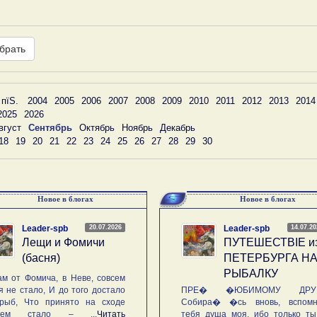
брать
 пїЅ.
2004
2005
2006
2007
2008
2009
2010
2011
2012
2013
2014
2025
2026
вгуст
Сентябрь
Октябрь
Ноябрь
Декабрь
18
19
20
21
22
23
24
25
26
27
28
29
30
Новое в блогах
Новое в блогах
20.07.2026
14.07.2
Leader-spb
Leader-spb
Лещи и Фомичи
ПУТЕШЕСТВIE и
(басня)
ПЕТЕРБУРГА Н
РЫБАЛКУ
м от Фомича, в Неве, совсем
я не стало, И до того достало
ПРЕ� �ЮБИМОМУ ДРУГ
рыб, Что принято на сходе
Собира� �сь вновь, вспомн
ьем стало – ...
Читать
тебя душа моя, ибо только ты