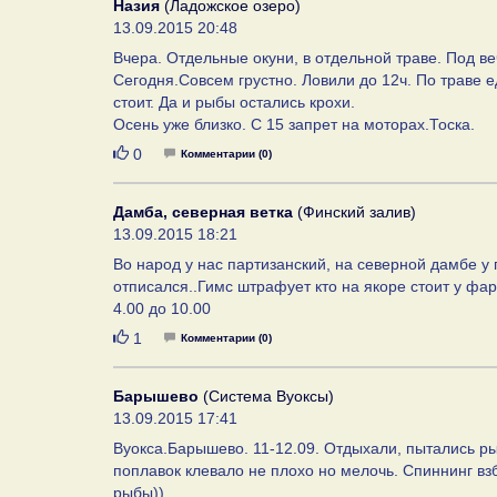
Назия
(Ладожское озеро)
13.09.2015 20:48
Вчера. Отдельные окуни, в отдельной траве. Под в
Сегодня.Совсем грустно. Ловили до 12ч. По траве 
стоит. Да и рыбы остались крохи.
Осень уже близко. С 15 запрет на моторах.Тоска.
Нравится
0
Комментарии (0)
Дамба, северная ветка
(Финский залив)
13.09.2015 18:21
Во народ у нас партизанский, на северной дамбе у 
отписался..Гимс штрафует кто на якоре стоит у фар
4.00 до 10.00
Нравится
1
Комментарии (0)
Барышево
(Система Вуоксы)
13.09.2015 17:41
Вуокса.Барышево. 11-12.09. Отдыхали, пытались ры
поплавок клевало не плохо но мелочь. Спиннинг вз
рыбы))