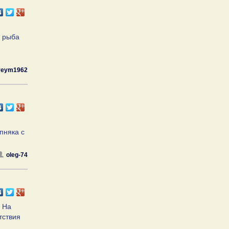
, рыба
reym1962
пняка с
oleg-74
. На
тствия