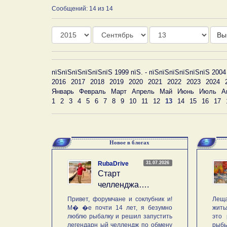
Сообщений: 14 из 14
Год
Месяц
День
Вы
пїЅпїЅпїЅпїЅпїЅпїЅ 1999 пїЅ. - пїЅпїЅпїЅпїЅпїЅпїЅ 2004
2016
2017
2018
2019
2020
2021
2022
2023
2024
Январь
Февраль
Март
Апрель
Май
Июнь
Июль
А
1
2
3
4
5
6
7
8
9
10
11
12
13
14
15
16
17
Новое в блогах
31.07.2026
RubaDrive
Старт
челленджа….
Привет, форумчане и соклубник и!
Леща
М� �е почти 14 лет, я безумно
жить
люблю рыбалку и решил запустить
это 
легендарн ый челлендж по обмену
рыб