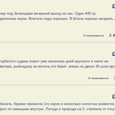
ечер под Зеленцами вечерний выход на час. Один 840 гр.
единичные окуни. Влетело пару хороших. В Штиль хорошо загарать 
j
пожаловаться
горбатого судака порют уже несколько дней крупного и никто не
ватера, рыбнадзор за мелочь кто берёт ,вчера на двоих 30 штук кру
пожаловаться
бачить. Кружки принесли 1го окуня и несколько холостых размоток
брос по камышам впустую. Погода и природа на 5, отвлекли от отсу