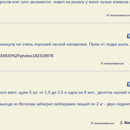
бросов или тупо засекается. ловил на резину у меня лучше клевала
пожаловаться
нькнула не очень хорошей леской напарника. Прям от лодки ушла..
0834933%2Fphotos182318978
пожаловаться
о взял: щуки 5 шт. от 1,5 до 2,5 и одна на 8 кил., десяток окуней о
выходе из Волхова забагрил воблерами лещей по 2 кг - двух поднял
Ва
пожаловаться