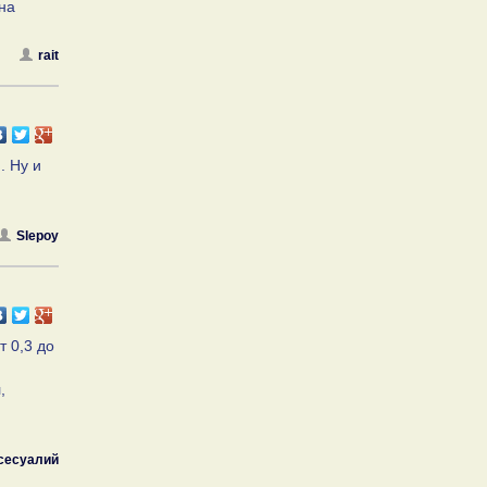
 на
rait
. Ну и
Slepoy
т 0,3 до
,
сесуалий