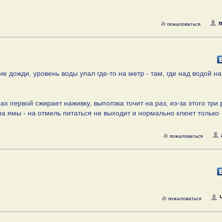
m
пожаловаться
 дожди, уровень воды упал где-то на метр - там, где над водой н
х первой сжирает наживку, выползка точит на раз, из-за этого три 
а ямы - на отмель питаться не выходит и нормально клюет только
пожаловаться
пожаловаться