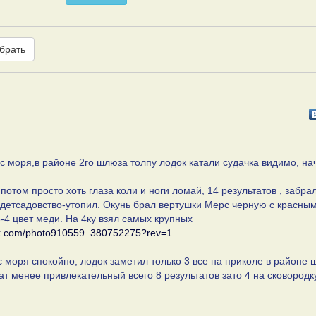
брать
 с моря,в районе 2го шлюза толпу лодок катали судачка видимо, на
потом просто хоть глаза коли и ноги ломай, 14 результатов , забра
 детсадовство-утопил. Окунь брал вертушки Мерс черную с красны
4 цвет меди. На 4ку взял самых крупных
/vk.com/photo910559_380752275?rev=1
с моря спокойно, лодок заметил только 3 все на приколе в районе
ат менее привлекательный всего 8 результатов зато 4 на сковородк