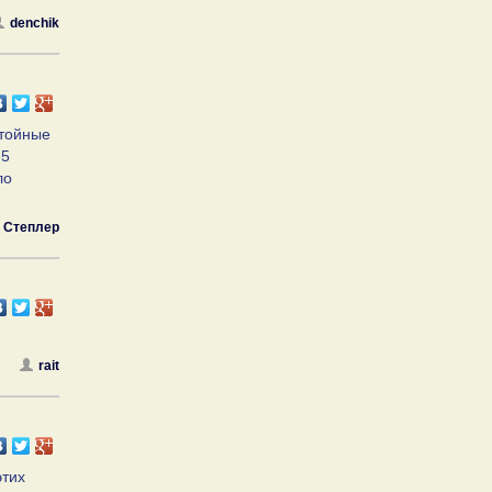
denchik
стойные
 5
ло
Степлер
rait
этих