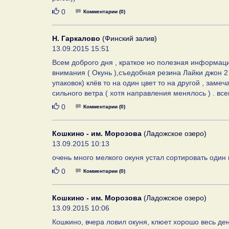
Нравится
0
Комментарии (0)
Н. Гаркалово
(Финский залив)
13.09.2015 15:51
Всем доброго дня , краткое но полезная информаци
внимания ( Окунь ),съедобная резина Лайки джон 2 
упаковок) клёв то на один цвет то на другой , заме
сильного ветра ( хотя направления менялось ) . все
Нравится
0
Комментарии (0)
Кошкино - им. Морозова
(Ладожское озеро)
13.09.2015 10:13
очень много мелкого окуня устал сортировать один к
Нравится
0
Комментарии (0)
Кошкино - им. Морозова
(Ладожское озеро)
13.09.2015 10:06
Кошкино, вчера ловил окуня, клюет хорошо весь день