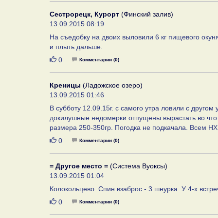
Сестрорецк, Курорт
(Финский залив)
13.09.2015 08:19
На съедобку на двоих выловили 6 кг пищевого окуня
и плыть дальше.
Нравится
0
Комментарии (0)
Креницы
(Ладожское озеро)
13.09.2015 01:46
В субботу 12.09.15г. с самого утра ловили с другом у
докилушные недомерки отпущены вырастать во что
размера 250-350гр. Погодка не подкачала. Всем Н
Нравится
0
Комментарии (0)
= Другое место =
(Система Вуоксы)
13.09.2015 01:04
Колокольцево. Спин взаброс - 3 шнурка. У 4-х встр
Нравится
0
Комментарии (0)