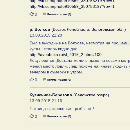
http://vk.com/photo910559_380753219?rev=1
http://vk.com/photo910559_380753197?rev=1
Нравится
0
Комментарии (0)
р. Волхов
(Восток Ленобласти, Вологодская обл.)
13.09.2015 21:28
Был в выходные на Волхове, несмотря на прошедшие
кусты - теперь видно дно.
http://avnaboka.ru/vl_2015_2.html#100
Лещ ловится. Достала мелочь, даже на восьми метра
менял место ловли. Лещ похоже начинает уходить н
вечером в сумерки и утром.
Нравится
0
Комментарии (0)
Кузнечное-Березово
(Ладожское озеро)
13.09.2015 21:16
Пятница-врскресенье - рыбы нет!
Нравится
0
Комментарии (0)