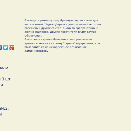
Вы видите рекламу, подобранную персонально для
вас системой Яндекс.Директ с учетом вашей истории
посещений других сайтов, анализа предпочтений и
других факторов. Другие посетители видят другие
объявления.
Вы можете скрыть объявление, которое вам не
нравится, нажав на ссылку "скрыть" внутри него, или
пожаловаться
на некорректное объявление
администратору
чало
л 3 шт
ми
 ш№2.
у!