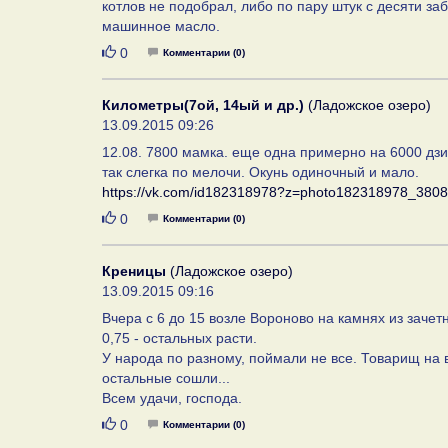
котлов не подобрал, либо по пару штук с десяти за
машинное масло.
Нравится
0
Комментарии (0)
Километры(7ой, 14ый и др.)
(Ладожское озеро)
13.09.2015 09:26
12.08. 7800 мамка. еще одна примерно на 6000 дзи
так слегка по мелочи. Окунь одиночный и мало.
https://vk.com/id182318978?z=photo182318978_38
Нравится
0
Комментарии (0)
Креницы
(Ладожское озеро)
13.09.2015 09:16
Вчера с 6 до 15 возле Вороново на камнях из зачетног
0,75 - остальных расти.
У народа по разному, поймали не все. Товарищ на 
остальные сошли...
Всем удачи, господа.
Нравится
0
Комментарии (0)