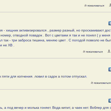
пожаловаться
я - хищник активизировался , размер разный, но проскакивают до
номер, отводной повадок . Вот с цветами я так и не понял ( у меня
чал так - три заброса тишина, меняю цвет . С погодой повезло не бы
м не ХВ .
пожаловаться
 пяти для копчения. ловил в садок а потом отпускал.
пожаловаться
, а под вечер и молька гоняет. Вода кипит, а чаек нет. Воблер для 