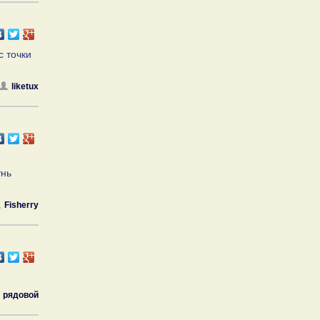
с точки
liketux
унь
Fisherry
рядовой