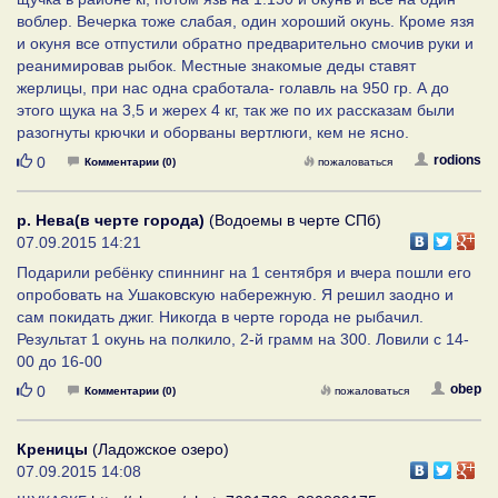
воблер. Вечерка тоже слабая, один хороший окунь. Кроме язя
и окуня все отпустили обратно предварительно смочив руки и
реанимировав рыбок. Местные знакомые деды ставят
жерлицы, при нас одна сработала- голавль на 950 гр. А до
этого щука на 3,5 и жерех 4 кг, так же по их рассказам были
разогнуты крючки и оборваны вертлюги, кем не ясно.
Нравится
rodions
0
Комментарии (0)
пожаловаться
р. Нева(в черте города)
(Водоемы в черте СПб)
07.09.2015 14:21
Подарили ребёнку спиннинг на 1 сентября и вчера пошли его
опробовать на Ушаковскую набережную. Я решил заодно и
сам покидать джиг. Никогда в черте города не рыбачил.
Результат 1 окунь на полкило, 2-й грамм на 300. Ловили с 14-
00 до 16-00
Нравится
obep
0
Комментарии (0)
пожаловаться
Креницы
(Ладожское озеро)
07.09.2015 14:08