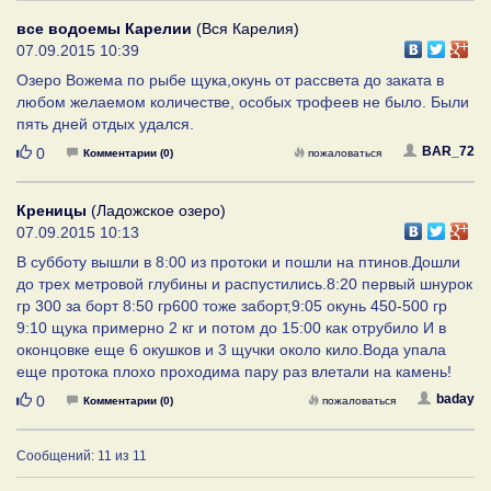
все водоемы Карелии
(Вся Карелия)
07.09.2015 10:39
Озеро Вожема по рыбе щука,окунь от рассвета до заката в
любом желаемом количестве, особых трофеев не было. Были
пять дней отдых удался.
Нравится
BAR_72
0
Комментарии (0)
пожаловаться
Креницы
(Ладожское озеро)
07.09.2015 10:13
В субботу вышли в 8:00 из протоки и пошли на птинов.Дошли
до трех метровой глубины и распустились.8:20 первый шнурок
гр 300 за борт 8:50 гр600 тоже заборт,9:05 окунь 450-500 гр
9:10 щука примерно 2 кг и потом до 15:00 как отрубило И в
оконцовке еще 6 окушков и 3 щучки около кило.Вода упала
еще протока плохо проходима пару раз влетали на камень!
Нравится
baday
0
Комментарии (0)
пожаловаться
Сообщений: 11 из 11