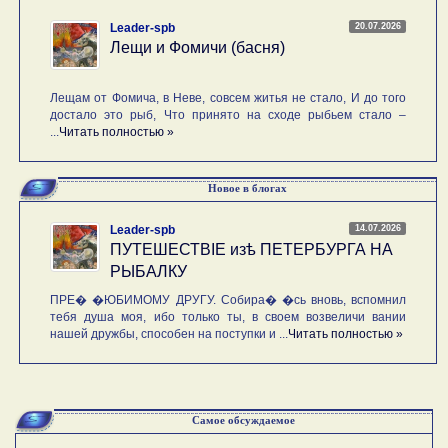
20.07.2026
Leader-spb
Лещи и Фомичи (басня)
Лещам от Фомича, в Неве, совсем житья не стало, И до того
достало это рыб, Что принято на сходе рыбьем стало –
...
Читать полностью »
Новое в блогах
14.07.2026
Leader-spb
ПУТЕШЕСТВIE изѣ ПЕТЕРБУРГА НА
РЫБАЛКУ
ПРЕ� �ЮБИМОМУ ДРУГУ. Собира� �сь вновь, вспомнил
тебя душа моя, ибо только ты, в своем возвеличи вании
нашей дружбы, способен на поступки и ...
Читать полностью »
Самое обсуждаемое