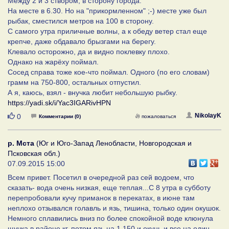
Между 2 и 3 створом, в сторону города.
На месте в 6.30. Но на "прикормленном" ;-) месте уже был
рыбак, сместился метров на 100 в сторону.
С самого утра приличные волны, а к обеду ветер стал еще
крепче, даже обдавало брызгами на берегу.
Клевало осторожно, да и видно поклевку плохо.
Однако на жарёху поймал.
Сосед справа тоже кое-что поймал. Одного (по его словам)
грамм на 750-800, остальных отпустил.
А я, каюсь, взял - внучка любит небольшую рыбку.
https://yadi.sk/i/Yac3IGARivHPN
Нравится
NikolayK
0
Комментарии (0)
пожаловаться
р. Мста
(Юг и Юго-Запад Ленобласти, Новгородская и
Псковская обл.)
07.09.2015 15:00
Всем привет. Посетил в очередной раз сей водоем, что
сказать- вода очень низкая, еще теплая...С 8 утра в субботу
перепробовали кучу приманок в перекатах, в июне там
неплохо отзывался голавль и язь, тишина, только один окушок.
Немного сплавились вниз по более спокойной воде клюнула
щучка в районе кг, потом язь на 1.150 и окунь и все на один