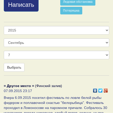
Ледовая обстановка
Написать
Потеряшка
Год
Месяц
День
Выбрать
= Другое место =
(Финский залив)
07.09.2015 23:17
Вчера 6.09.2015 посетил фестиваль по ловле белой рыбы
фидером и поплавочной снастью "белорыбица". Фестиваль
проходил в Ломоносове на паромном причале. Собралось 30
участников, погода шикарная, слабый ветер, солнце, ну все,