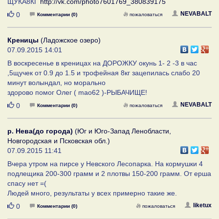
ЩУКА8КГ
http://vk.com/photo7601769_380839175
Нравится
NEVABALT
0
Комментарии (0)
пожаловаться
Креницы
(Ладожское озеро)
07.09.2015 14:01
В воскресенье в креницах на ДОРОЖКУ окунь 1- 2 -3 в час
,5щучек от 0.9 до 1.5 и трофейная 8кг зацепилась слабо 20
минут волындал, но морально
здорово помог Олег ( mao62 )-РЫБАЧИЩЕ!
Нравится
NEVABALT
0
Комментарии (0)
пожаловаться
р. Нева(до города)
(Юг и Юго-Запад Ленобласти,
Новгородская и Псковская обл.)
07.09.2015 11:41
Вчера утром на пирсе у Невского Лесопарка. На кормушки 4
подлещика 200-300 грамм и 2 плотвы 150-200 грамм. От ерша
спасу нет =(
Людей много, результаты у всех примерно такие же.
Нравится
liketux
0
Комментарии (0)
пожаловаться