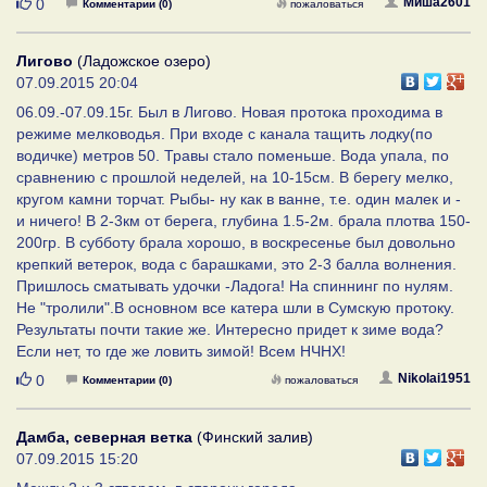
Нравится
Миша2601
0
Комментарии (0)
пожаловаться
Лигово
(Ладожское озеро)
07.09.2015 20:04
06.09.-07.09.15г. Был в Лигово. Новая протока проходима в
режиме мелководья. При входе с канала тащить лодку(по
водичке) метров 50. Травы стало поменьше. Вода упала, по
сравнению с прошлой неделей, на 10-15см. В берегу мелко,
кругом камни торчат. Рыбы- ну как в ванне, т.е. один малек и -
и ничего! В 2-3км от берега, глубина 1.5-2м. брала плотва 150-
200гр. В субботу брала хорошо, в воскресенье был довольно
крепкий ветерок, вода с барашками, это 2-3 балла волнения.
Пришлось сматывать удочки -Ладога! На спиннинг по нулям.
Не "тролили".В основном все катера шли в Сумскую протоку.
Результаты почти такие же. Интересно придет к зиме вода?
Если нет, то где же ловить зимой! Всем НЧНХ!
Нравится
Nikolai1951
0
Комментарии (0)
пожаловаться
Дамба, северная ветка
(Финский залив)
07.09.2015 15:20