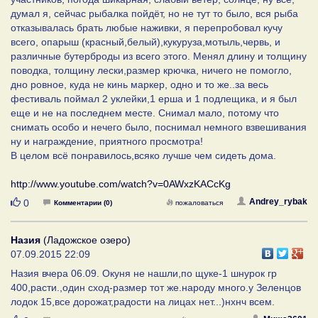
думал я, сейчас рыбалка пойдёт, но не тут то было, вся рыба
отказывалась брать любые наживки, я перепробовал кучу
всего, опарыш (красный,белый),кукуруза,мотыль,червь, и
различные бутерброды из всего этого. Менял длину и толщину
поводка, толщину лески,размер крючка, ничего не помогло,
дно ровное, куда не кинь маркер, одно и то же..за весь
фестиваль поймал 2 уклейки,1 ерша и 1 подлещика, и я был
еще и не на последнем месте. Снимал мало, потому что
снимать особо и нечего было, поснимал немного взвешивания
ну и награждение, приятного просмотра!
В целом всё понравилось,всяко лучше чем сидеть дома.
http://www.youtube.com/watch?v=0AWxzKACcKg
Нравится
Andrey_rybak
0
Комментарии (0)
пожаловаться
Назия
(Ладожское озеро)
07.09.2015 22:09
Назия вчера 06.09. Окуня не нашли,по щуке-1 шнурок гр
400,расти.,один сход-размер тот же.народу много.у Зеленцов
лодок 15,все дорожат,радости на лицах нет...)нхнч всем.