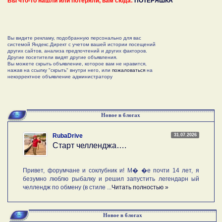
Вы что-то нашли или потеряли, вам сюда:
ПОТЕРЯШКА
Вы видите рекламу, подобранную персонально для вас
системой Яндекс.Директ с учетом вашей истории посещений
других сайтов, анализа предпочтений и других факторов.
Другие посетители видят другие объявления.
Вы можете скрыть объявление, которое вам не нравится,
нажав на ссылку "скрыть" внутри него, или
пожаловаться
на
некорректное объявление администратору
Новое в блогах
31.07.2026
RubaDrive
Старт челленджа….
Привет, форумчане и соклубник и! М� �е почти 14 лет, я
безумно люблю рыбалку и решил запустить легендарн ый
челлендж по обмену (в стиле ...
Читать полностью »
Новое в блогах