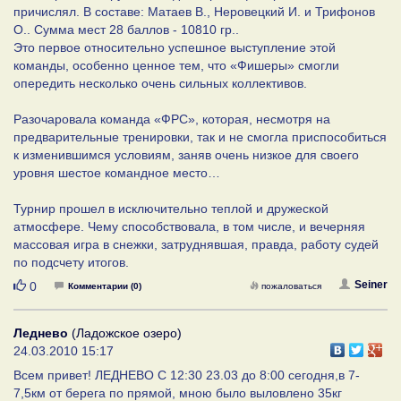
причислял. В составе: Матаев В., Неровецкий И. и Трифонов
О.. Сумма мест 28 баллов - 10810 гр..
Это первое относительно успешное выступление этой
команды, особенно ценное тем, что «Фишеры» смогли
опередить несколько очень сильных коллективов.
Разочаровала команда «ФРС», которая, несмотря на
предварительные тренировки, так и не смогла приспособиться
к изменившимся условиям, заняв очень низкое для своего
уровня шестое командное место…
Турнир прошел в исключительно теплой и дружеской
атмосфере. Чему способствовала, в том числе, и вечерняя
массовая игра в снежки, затруднявшая, правда, работу судей
по подсчету итогов.
Нравится
Seiner
0
Комментарии (0)
пожаловаться
Леднево
(Ладожское озеро)
24.03.2010 15:17
Всем привет! ЛЕДНЕВО С 12:30 23.03 до 8:00 сегодня,в 7-
7,5км от берега по прямой, мною было выловлено 35кг