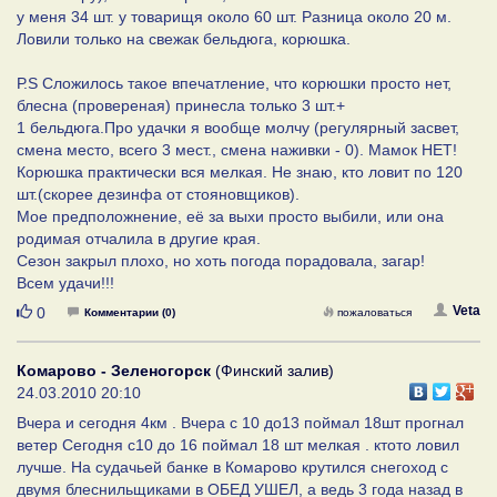
у меня 34 шт. у товарищя около 60 шт. Разница около 20 м.
Ловили только на свежак бельдюга, корюшка.
Р.S Сложилось такое впечатление, что корюшки просто нет,
блесна (провереная) принесла только 3 шт.+
1 бельдюга.Про удачки я вообще молчу (регулярный засвет,
смена место, всего 3 мест., смена наживки - 0). Мамок НЕТ!
Корюшка практически вся мелкая. Не знаю, кто ловит по 120
шт.(скорее дезинфа от стояновщиков).
Мое предположнение, её за выхи просто выбили, или она
родимая отчалила в другие края.
Сезон закрыл плохо, но хоть погода порадовала, загар!
Всем удачи!!!
Нравится
Veta
0
Комментарии (0)
пожаловаться
Комарово - Зеленогорск
(Финский залив)
24.03.2010 20:10
Вчера и сегодня 4км . Вчера с 10 до13 поймал 18шт прогнал
ветер Сегодня с10 до 16 поймал 18 шт мелкая . ктото ловил
лучше. На судачьей банке в Комарово крутился снегоход с
двумя блеснильщиками в ОБЕД УШЕЛ, а ведь 3 года назад в