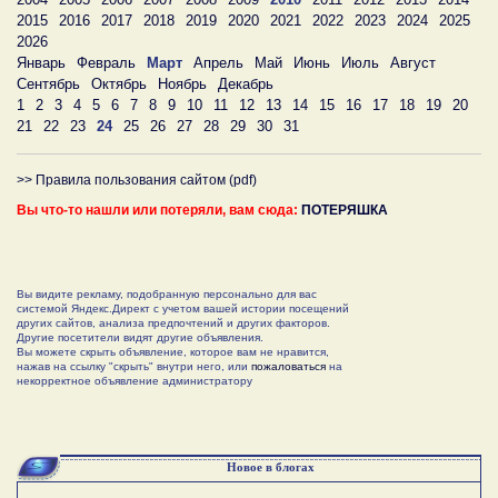
2015
2016
2017
2018
2019
2020
2021
2022
2023
2024
2025
2026
Январь
Февраль
Март
Апрель
Май
Июнь
Июль
Август
Сентябрь
Октябрь
Ноябрь
Декабрь
1
2
3
4
5
6
7
8
9
10
11
12
13
14
15
16
17
18
19
20
21
22
23
24
25
26
27
28
29
30
31
>> Правила пользования сайтом (pdf)
Вы что-то нашли или потеряли, вам сюда:
ПОТЕРЯШКА
Вы видите рекламу, подобранную персонально для вас
системой Яндекс.Директ с учетом вашей истории посещений
других сайтов, анализа предпочтений и других факторов.
Другие посетители видят другие объявления.
Вы можете скрыть объявление, которое вам не нравится,
нажав на ссылку "скрыть" внутри него, или
пожаловаться
на
некорректное объявление администратору
Новое в блогах