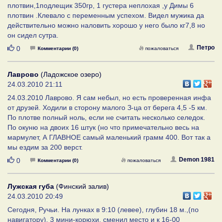
плотвин,1подлещик 350гр, 1 густера неплохая ,у Димы 6
плотвин .Клевало с переменным успехом. Видел мужика да
действительно можно наловить хорошо у него было кг7,8 но
он сидел сутра.
Нравится
Петро
0
Комментарии (0)
пожаловаться
Лаврово
(Ладожское озеро)
24.03.2010 21:11
24.03.2010 Лаврово. Я сам небыл, но есть проверенная инфа
от друзей. Ходили в сторону малого З-ца от берега 4,5 -5 км.
По плотве полный ноль, если не считать несколько селедок.
По окуню на двоих 16 штук (но что примечательно весь на
мармулет, А ГЛАВНОЕ самый маленький грамм 400. Вот так а
мы ездим за 200 верст.
Нравится
Demon 1981
0
Комментарии (0)
пожаловаться
Лужская губа
(Финский залив)
24.03.2010 20:49
Сегодня, Ручьи. На лунках в 9:10 (левее), глубин 18 м.,(по
навигатору), 3 мини-корюхи, сменил место и к 16-00