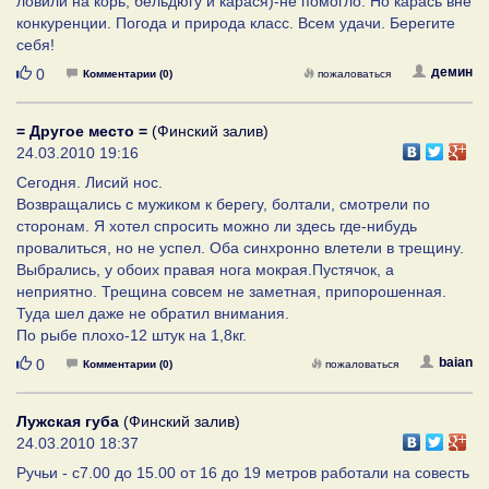
ловили на корь, бельдюгу и карася)-не помогло. Но карась вне
конкуренции. Погода и природа класс. Всем удачи. Берегите
себя!
Нравится
демин
0
Комментарии (0)
пожаловаться
= Другое место =
(Финский залив)
24.03.2010 19:16
Сегодня. Лисий нос.
Возвращались с мужиком к берегу, болтали, смотрели по
сторонам. Я хотел спросить можно ли здесь где-нибудь
провалиться, но не успел. Оба синхронно влетели в трещину.
Выбрались, у обоих правая нога мокрая.Пустячок, а
неприятно. Трещина совсем не заметная, припорошенная.
Туда шел даже не обратил внимания.
По рыбе плохо-12 штук на 1,8кг.
Нравится
baian
0
Комментарии (0)
пожаловаться
Лужская губа
(Финский залив)
24.03.2010 18:37
Ручьи - с7.00 до 15.00 от 16 до 19 метров работали на совесть