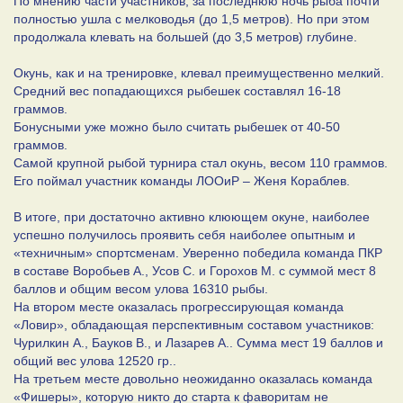
По мнению части участников, за последнюю ночь рыба почти
полностью ушла с мелководья (до 1,5 метров). Но при этом
продолжала клевать на большей (до 3,5 метров) глубине.
Окунь, как и на тренировке, клевал преимущественно мелкий.
Средний вес попадающихся рыбешек составлял 16-18
граммов.
Бонусными уже можно было считать рыбешек от 40-50
граммов.
Самой крупной рыбой турнира стал окунь, весом 110 граммов.
Его поймал участник команды ЛООиР – Женя Кораблев.
В итоге, при достаточно активно клюющем окуне, наиболее
успешно получилось проявить себя наиболее опытным и
«техничным» спортсменам. Уверенно победила команда ПКР
в составе Воробьев А., Усов С. и Горохов М. с суммой мест 8
баллов и общим весом улова 16310 рыбы.
На втором месте оказалась прогрессирующая команда
«Ловир», обладающая перспективным составом участников:
Чурилкин А., Бауков В., и Лазарев А.. Сумма мест 19 баллов и
общий вес улова 12520 гр..
На третьем месте довольно неожиданно оказалась команда
«Фишеры», которую никто до старта к фаворитам не