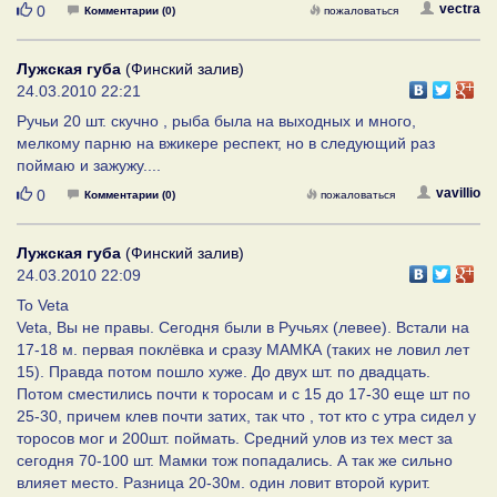
Нравится
vectra
0
Комментарии (0)
пожаловаться
Лужская губа
(Финский залив)
24.03.2010 22:21
Ручьи 20 шт. скучно , рыба была на выходных и много,
мелкому парню на вжикере респект, но в следующий раз
поймаю и зажужу....
Нравится
vavillio
0
Комментарии (0)
пожаловаться
Лужская губа
(Финский залив)
24.03.2010 22:09
To Veta
Veta, Вы не правы. Сегодня были в Ручьях (левее). Встали на
17-18 м. первая поклёвка и сразу МАМКА (таких не ловил лет
15). Правда потом пошло хуже. До двух шт. по двадцать.
Потом сместились почти к торосам и с 15 до 17-30 еще шт по
25-30, причем клев почти затих, так что , тот кто с утра сидел у
торосов мог и 200шт. поймать. Средний улов из тех мест за
сегодня 70-100 шт. Мамки тож попадались. А так же сильно
влияет место. Разница 20-30м. один ловит второй курит.