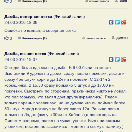
Нравится
винт
0
Комментарии (0)
пожаловаться
Дамба, северная ветка
(Финский залив)
24.03.2010 19:38
Ошибка-не южная, а северная ветка
Нравится
демин
0
Комментарии (0)
пожаловаться
Дамба, южная ветка
(Финский залив)
24.03.2010 19:37
Сегодня были вдвоем на дамбе. В 9.00 были на месте.
Выставили 9 удочек на двоих, сразу пошли поклевки, достали
сразу 4ре штуки кори и до 12ч ни поклевки. С 12-14ч 2
корюшинки. В 15.30 сразу поймано 5 штук и до 17.00 ни
поклевки. Смотрели по сторонам, практически никто не ловил,
кто пил горькую, кто валял друг друга(дурачились). Рядом
только парень полавливал, но не думаю что он поймал более
30 штук. Народ потянул на берег около 12ч. Раньше ловил
только на Ладоге(живу в 30км от Кабоны),а ловил корь на
Финском впервые, ловил на чужие удочки. Был прилежным
учеником, постоянно засвечивал, менял на свежую наживку(