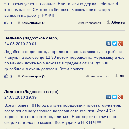
это время успешно ловили. Наст отлично держит, сбегали б
кто помоложе. Смотрел в бинокль. К сожалению завтра
вызвали на работу. НХНЧ!
Нравится
Абомей
0
Комментарии (0)
пожаловаться
Леднево
(Ладожское озеро)
24.03.2010 20:01
Леднёво сегодня погода прелесть наст как асвальт по рыбе кг.
7 окунь на железо до 12 30 потом перешол на мормышку в час
по чайной ложке но мелковат в среднем от 150 до 300
гр.вобщем я очень доволен. Всем привет
Нравится
bik
0
Комментарии (0)
пожаловаться
Леднево
(Ладожское озеро)
24.03.2010 19:39
Всем привет!!!!! Погода и клёв порадовали плотва. окунь.ёрш
всего понемногу главное вовремя остановился. Итог 4.7кг.
хорошо что есть с кем поделиться. Наст держит отлично но
сверлить тяжко но можно. Всем удачи и Н.Х.Н.Ч!!!!!!