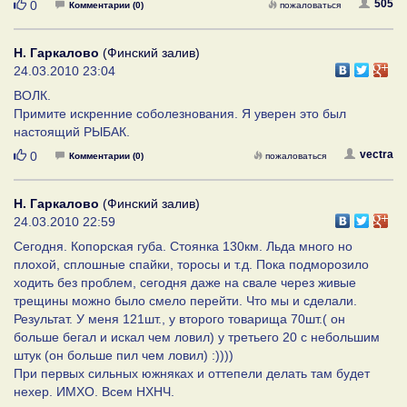
Нравится
505
0
Комментарии (0)
пожаловаться
Н. Гаркалово
(Финский залив)
24.03.2010 23:04
ВОЛК.
Примите искренние соболезнования. Я уверен это был
настоящий РЫБАК.
Нравится
vectra
0
Комментарии (0)
пожаловаться
Н. Гаркалово
(Финский залив)
24.03.2010 22:59
Сегодня. Копорская губа. Стоянка 130км. Льда много но
плохой, сплошные спайки, торосы и т.д. Пока подморозило
ходить без проблем, сегодня даже на свале через живые
трещины можно было смело перейти. Что мы и сделали.
Результат. У меня 121шт., у второго товарища 70шт.( он
больше бегал и искал чем ловил) у третьего 20 с небольшим
штук (он больше пил чем ловил) :))))
При первых сильных южняках и оттепели делать там будет
нехер. ИМХО. Всем НХНЧ.