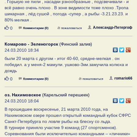
. Горькую не пили , насадки рзнообразные , подсвечивали - и
всё равно очень плохо . В зоне видимости тоже плохо .Тропа
шикарная , лёд сушой , погода -супер , а рыбы -3.21.23.23. и
80% мелкая .
Нравится
Александр-Петергоф
0
Комментарии (0)
пожаловаться
Комарово - Зеленогорск
(Финский залив)
24.03.2010 18:34
были 20 марта с другом - итог 40-60, средне-мелкая . он
победил. а у меня-2 мамули. ушково-3км.замучила колюха и
дождь
Нравится
romario66
0
Комментарии (0)
пожаловаться
оз. Нахимовское
(Карельский перешеек)
24.03.2010 18:04
В прошедшее воскресенье, 21 марта 2010 года, на
Нахимовском озере прошел открытый командный кубок СФРС
Санкт-Петербурга по ловле рыбы на блесну со льда.
В турнире приняло участие 9 команд (27 спортсменов).
Соревнования были исключительно командными – «личники»