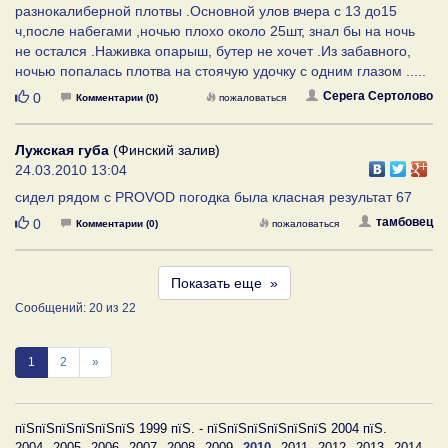
разнокалиберной плотвы .Основной улов вчера с 13 до15
ч,после набегами ,ночью плохо около 25шт, знал бы на ночь
не остался .Наживка опарыш, бутер не хочет .Из забавного,
ночью попалась плотва на стоячую удочку с одним глазом .....
Нравится
Серега Сертолово
0
Комментарии (0)
пожаловаться
Лужская губа
(Финский залив)
24.03.2010 13:04
сидел рядом с PROVOD погодка была класная результат 67
Нравится
тамбовец
0
Комментарии (0)
пожаловаться
Показать еще
»
Сообщений: 20 из 22
1
2
»
пїЅпїЅпїЅпїЅпїЅпїЅ 1999 пїЅ. - пїЅпїЅпїЅпїЅпїЅпїЅ 2004 пїЅ.
2004
2005
2006
2007
2008
2009
2010
2011
2012
2013
2014