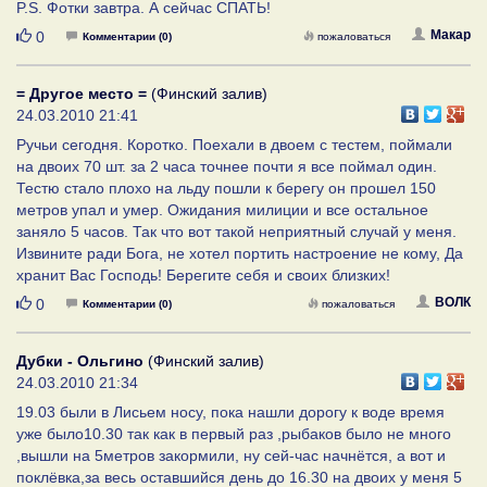
P.S. Фотки завтра. А сейчас СПАТЬ!
Нравится
Макар
0
Комментарии (0)
пожаловаться
= Другое место =
(Финский залив)
24.03.2010 21:41
Ручьи сегодня. Коротко. Поехали в двоем с тестем, поймали
на двоих 70 шт. за 2 часа точнее почти я все поймал один.
Тестю стало плохо на льду пошли к берегу он прошел 150
метров упал и умер. Ожидания милиции и все остальное
заняло 5 часов. Так что вот такой неприятный случай у меня.
Извините ради Бога, не хотел портить настроение не кому, Да
хранит Вас Господь! Берегите себя и своих близких!
Нравится
ВОЛК
0
Комментарии (0)
пожаловаться
Дубки - Ольгино
(Финский залив)
24.03.2010 21:34
19.03 были в Лисьем носу, пока нашли дорогу к воде время
уже было10.30 так как в первый раз ,рыбаков было не много
,вышли на 5метров закормили, ну сей-час начнётся, а вот и
поклёвка,за весь оставшийся день до 16.30 на двоих у меня 5