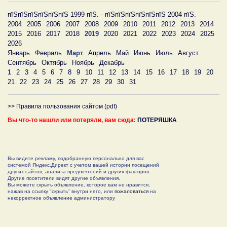
пїЅпїЅпїЅпїЅпїЅпїЅ 1999 пїЅ. - пїЅпїЅпїЅпїЅпїЅпїЅ 2004 пїЅ.
2004
2005
2006
2007
2008
2009
2010
2011
2012
2013
2014
2015
2016
2017
2018
2019
2020
2021
2022
2023
2024
2025
2026
Январь
Февраль
Март
Апрель
Май
Июнь
Июль
Август
Сентябрь
Октябрь
Ноябрь
Декабрь
1
2
3
4
5
6
7
8
9
10
11
12
13
14
15
16
17
18
19
20
21
22
23
24
25
26
27
28
29
30
31
>> Правила пользования сайтом (pdf)
Вы что-то нашли или потеряли, вам сюда:
ПОТЕРЯШКА
Вы видите рекламу, подобранную персонально для вас
системой Яндекс.Директ с учетом вашей истории посещений
других сайтов, анализа предпочтений и других факторов.
Другие посетители видят другие объявления.
Вы можете скрыть объявление, которое вам не нравится,
нажав на ссылку "скрыть" внутри него, или
пожаловаться
на
некорректное объявление администратору