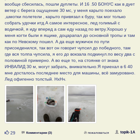
вообще сбесилась, пошли дуплеты. И 16 .50 БОНУС как в дует
ветер с берега ощущение 30 мс, у меня карыто поехало
,шмотки полетели , карыто привязал к буру, так мог только
собрать удочки итд.А самое интересное, лед голимый с
водичкой, я иду вперед а сам еду назад по ветру.Хорошо у
меня когти были я ящике, доцарапал до основной тропы и там
как по Невскому пошел. А да еще мужичок по пути
присоеденился, так вот он говорит чупсил до победного, там
где вся толпа чупсила, я его до вокзала подкинул.по весу два с
половиной примерно. А во еще то, на стоянке от знака
ИНВАЛИД 30 м, могут забрать, внимательно.Я приехал в 6 40
мне досталось последнее место для машины, всё замуровано.
Лед офигенно толстый. НхНч.
Нравится
topik-1A
29
Комментарии (3)
пожаловаться