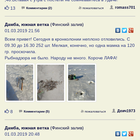
Нравится
romass701
13
Комментарии (2)
пожаловаться
Дамба, южная ветка
(Финский залив)
01.03.2019 21:56
Всем привет! Сегодня в кронколонии неплохо отловились. С
09.30 до 16.30 252 шт. Мелкая, конечно, но одна мамка на 120
гр. проскочила.
Рыбнадзора не было. Народу не много. Короче ЛАФА!
Нравится
Деич1973
8
Комментарии (5)
пожаловаться
Дамба, южная ветка
(Финский залив)
01.03.2019 20:48