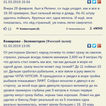
01.03.2019 15:04
Вчера 28 февраля, был в Репино, со льда уходил, как и все в
16-30 примерно, был сильный ветер и дождь. Но 41 штуку
удалось поймать. Крупных нет, одна мелочь. И ещё, мне
показалась, что лёд странный, уж очень легко сверлится.
Нравится
vik543
11
Комментарии (4)
пожаловаться
Комарово - Зеленогорск
(Финский залив)
01.03.2019 13:05
От ресторана Шелест, народ почему-то ловит сразу за свалом,
странно, раньше всегда ловили минимум 2,600 на 9 метрах.Ну
что делать стал ловить как все, так как дальше в море не
одной души, сразу мысли может лед тонкий? До 11 поймал 10
шт. Дальше сработал рубильник, и все взяли в руку вместо
удочки ЧУПА ЧУПСИК. Я прищурился и увидел в море тройка
рыбаков показывают ЛИФТ. Собрал монатки и двинул в их
сторону ,за мной еще двое двинули.прошол километр до их
уровня примерно глубина уже 9 метров.я только первую
удилку кинул сразу бабах, корька така хорошая. Ловил на две
удилки и блесну.Лифт реальный но из 5 поклевок одна
реально вынималась, может крюки большие.с 16. 15 корь