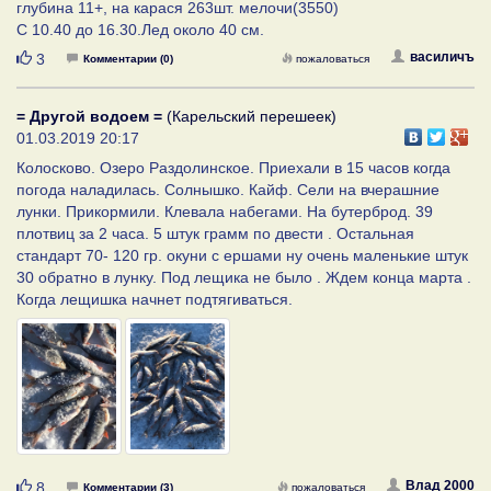
глубина 11+, на карася 263шт. мелочи(3550)
С 10.40 до 16.30.Лед около 40 см.
Нравится
василичъ
3
Комментарии (0)
пожаловаться
= Другой водоем =
(Карельский перешеек)
01.03.2019 20:17
Колосково. Озеро Раздолинское. Приехали в 15 часов когда
погода наладилась. Солнышко. Кайф. Сели на вчерашние
лунки. Прикормили. Клевала набегами. На бутерброд. 39
плотвиц за 2 часа. 5 штук грамм по двести . Остальная
стандарт 70- 120 гр. окуни с ершами ну очень маленькие штук
30 обратно в лунку. Под лещика не было . Ждем конца марта .
Когда лещишка начнет подтягиваться.
Нравится
Влад 2000
8
Комментарии (3)
пожаловаться