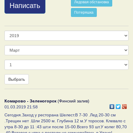
Ледовая обстановка
Написать
Потеряшка
Год
Месяц
День
Выбрать
Комарово - Зеленогорск
(Финский залив)
01.03.2019 21:58
Сегодня.Заход у ресторана Шелест.В 7-30 .Лед 20-30 см
.Трещин нет .Шли 2500 м. Глубина 12 м.У торосов. Клевало с
утра 8-30 до 11 :43 шт.и после 15-00.Всего 93 шт.У колег 80,70
,40.Вставая с утра с постели не сомневайтесь в Удаче!