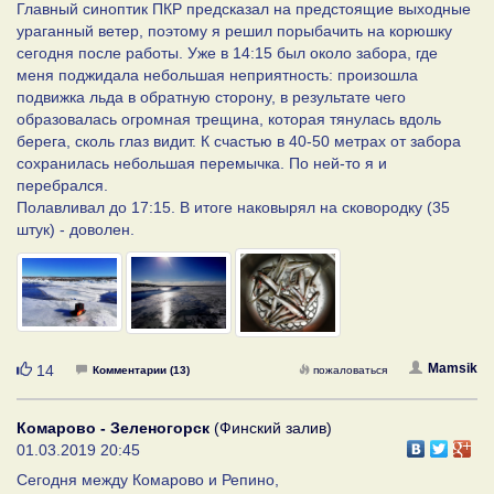
Главный синоптик ПКР предсказал на предстоящие выходные
ураганный ветер, поэтому я решил порыбачить на корюшку
сегодня после работы. Уже в 14:15 был около забора, где
меня поджидала небольшая неприятность: произошла
подвижка льда в обратную сторону, в результате чего
образовалась огромная трещина, которая тянулась вдоль
берега, сколь глаз видит. К счастью в 40-50 метрах от забора
сохранилась небольшая перемычка. По ней-то я и
перебрался.
Полавливал до 17:15. В итоге наковырял на сковородку (35
штук) - доволен.
Нравится
Mamsik
14
Комментарии (13)
пожаловаться
Комарово - Зеленогорск
(Финский залив)
01.03.2019 20:45
Сегодня между Комарово и Репино,