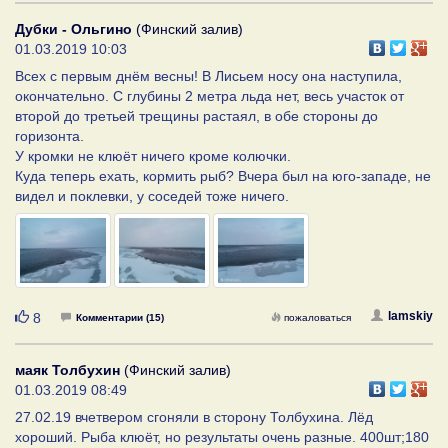
Дубки - Ольгино
(Финский залив)
01.03.2019 10:03
Всех с первым днём весны! В Лисьем носу она наступила,
окончательно. С глубины 2 метра льда нет, весь участок от
второй до третьей трещины растаял, в обе стороны до
горизонта.
У кромки не клюёт ничего кроме колючки.
Куда теперь ехать, кормить рыб? Вчера был на юго-западе, не
видел и поклевки, у соседей тоже ничего.
Нравится
lamskiy
8
Комментарии (15)
пожаловаться
маяк Толбухин
(Финский залив)
01.03.2019 08:49
27.02.19 вчетвером сгоняли в сторону Толбухина. Лёд
хороший. Рыба клюёт, но результаты очень разные. 400шт;180