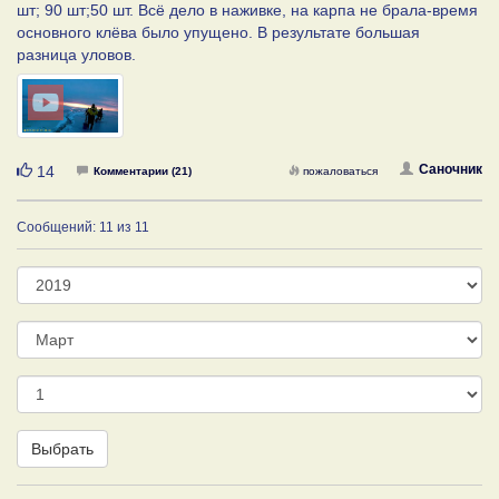
шт; 90 шт;50 шт. Всё дело в наживке, на карпа не брала-время
основного клёва было упущено. В результате большая
разница уловов.
Нравится
Саночник
14
Комментарии (21)
пожаловаться
Сообщений: 11 из 11
Год
Месяц
День
Выбрать