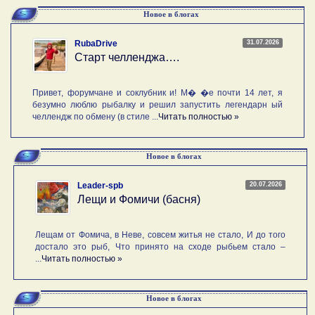
Новое в блогах
31.07.2026
RubaDrive
Старт челленджа….
Привет, форумчане и соклубник и! М� �е почти 14 лет, я
безумно люблю рыбалку и решил запустить легендарн ый
челлендж по обмену (в стиле ...
Читать полностью »
Новое в блогах
20.07.2026
Leader-spb
Лещи и Фомичи (басня)
Лещам от Фомича, в Неве, совсем житья не стало, И до того
достало это рыб, Что принято на сходе рыбьем стало –
...
Читать полностью »
Новое в блогах