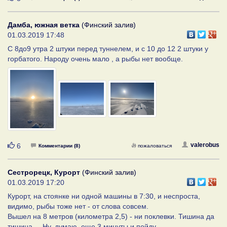
Дамба, южная ветка
(Финский залив)
01.03.2019 17:48
С 8до9 утра 2 штуки перед туннелем, и с 10 до 12 2 штуки у
горбатого. Народу очень мало , а рыбы нет вообще.
Нравится
valerobus
6
Комментарии (8)
пожаловаться
Сестрорецк, Курорт
(Финский залив)
01.03.2019 17:20
Курорт, на стоянке ни одной машины в 7:30, и неспроста,
видимо, рыбы тоже нет - от слова совсем.
Вышел на 8 метров (километра 2,5) - ни поклевки. Тишина да
тишина.... Ну, думаю, еще 3 минуты и пойду