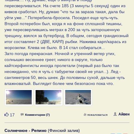
пересверливаться. На счете 185 (3 минуты 5 секунд) один из
кивков сработал. Ну, думаю "что ты за зараза такая, дала бы
уйти уже..." Потеребила-бросила. Посидел еще чуть-чуть.
Второй потеребон был, когда я на фоне сплошной тишины,
уже пересверлившись метрах в 200 за чуть заторошенную
трещину, взялся за бутерброд. В общем, сегодня грандиозный
итог составляет 2 (ДВЕ, КАРЛ) рыбки. Наживка карп/карась из
морозилки. Клева не было. В 14 стал собираться...
Зато погода прекрасная. Ночной и утренний ветер утих,
солнышко весеннее греет, никого в округе, только
кайтсерфингисты иногда пролетали (первый раз было так
неожиданно, что я чуть с табуретки своей не упал...). Лед -
сантиметров 50, весь шнек. До половины сухой, дальше чуть
влажноватый. Выглядит более чем безопасно пока что.
Нравится
Айвен
17
Комментарии (7)
пожаловаться
Солнечное - Репино
(Финский залив)