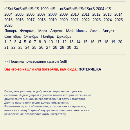
пїЅпїЅпїЅпїЅпїЅпїЅ 1999 пїЅ. - пїЅпїЅпїЅпїЅпїЅпїЅ 2004 пїЅ.
2004
2005
2006
2007
2008
2009
2010
2011
2012
2013
2014
2015
2016
2017
2018
2019
2020
2021
2022
2023
2024
2025
2026
Январь
Февраль
Март
Апрель
Май
Июнь
Июль
Август
Сентябрь
Октябрь
Ноябрь
Декабрь
1
2
3
4
5
6
7
8
9
10
11
12
13
14
15
16
17
18
19
20
21
22
23
24
25
26
27
28
29
30
31
>> Правила пользования сайтом (pdf)
Вы что-то нашли или потеряли, вам сюда:
ПОТЕРЯШКА
Вы видите рекламу, подобранную персонально для вас
системой Яндекс.Директ с учетом вашей истории посещений
других сайтов, анализа предпочтений и других факторов.
Другие посетители видят другие объявления.
Вы можете скрыть объявление, которое вам не нравится,
нажав на ссылку "скрыть" внутри него, или
пожаловаться
на
некорректное объявление администратору