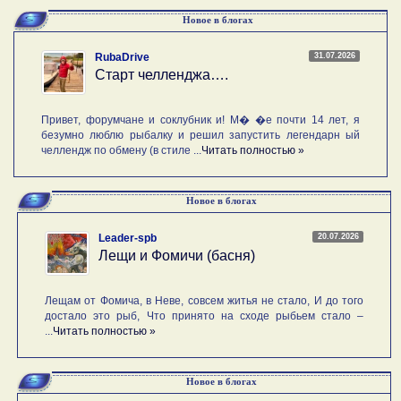
Новое в блогах
31.07.2026
RubaDrive
Старт челленджа….
Привет, форумчане и соклубник и! М� �е почти 14 лет, я
безумно люблю рыбалку и решил запустить легендарн ый
челлендж по обмену (в стиле ...
Читать полностью »
Новое в блогах
20.07.2026
Leader-spb
Лещи и Фомичи (басня)
Лещам от Фомича, в Неве, совсем житья не стало, И до того
достало это рыб, Что принято на сходе рыбьем стало –
...
Читать полностью »
Новое в блогах