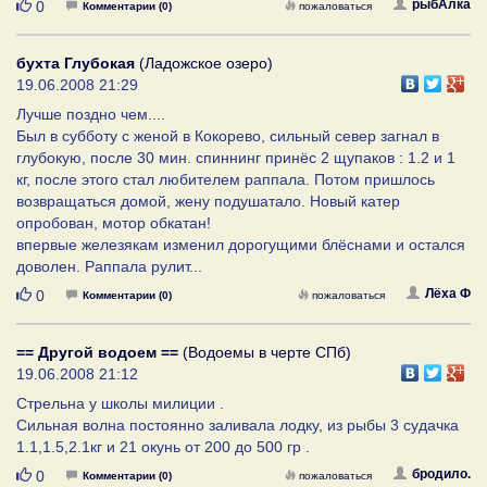
Нравится
рыбАлка
0
Комментарии (0)
пожаловаться
бухта Глубокая
(Ладожское озеро)
19.06.2008 21:29
Лучше поздно чем....
Был в субботу с женой в Кокорево, сильный север загнал в
глубокую, после 30 мин. спиннинг принёс 2 щупаков : 1.2 и 1
кг, после этого стал любителем раппала. Потом пришлось
возвращаться домой, жену подушатало. Новый катер
опробован, мотор обкатан!
впервые железякам изменил дорогущими блёснами и остался
доволен. Раппала рулит...
Нравится
Лёха Ф
0
Комментарии (0)
пожаловаться
== Другой водоем ==
(Водоемы в черте СПб)
19.06.2008 21:12
Стрельна у школы милиции .
Сильная волна постоянно заливала лодку, из рыбы 3 судачка
1.1,1.5,2.1кг и 21 окунь от 200 до 500 гр .
Нравится
бродило.
0
Комментарии (0)
пожаловаться