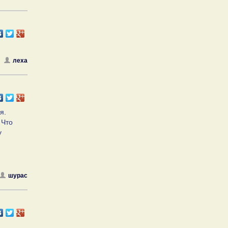
леха
я.
 Что
у
шурас