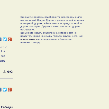
Вы видите рекламу, подобранную персонально для
вас системой Яндекс.Директ с учетом вашей истории
посещений других сайтов, анализа предпочтений и
других факторов. Другие посетители видят другие
объявления.
Вы можете скрыть объявление, которое вам не
нравится, нажав на ссылку "скрыть" внутри него, или
пожаловаться
на некорректное объявление
администратору
олго
. На
о же
ано
Ф.О.
Габадей