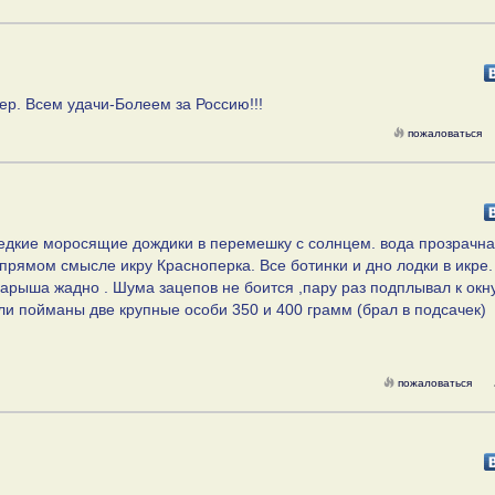
ер. Всем удачи-Болеем за Россию!!!
пожаловаться
редкие моросящие дождики в перемешку с солнцем. вода прозрачна
прямом смысле икру Красноперка. Все ботинки и дно лодки в икре.
опарыша жадно . Шума зацепов не боится ,пару раз подплывал к окн
ли пойманы две крупные особи 350 и 400 грамм (брал в подсачек)
пожаловаться