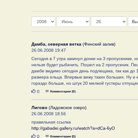
Год
Месяц
День
Вы
Дамба, северная ветка
(Финский залив)
26.06.2008 19:47
Сегодня в 7 утра закинул донки на 3 пропускнике, н
нельзя будет рыбачить. Пошел на 2 пропускник. Пеш
дамбе видимо сегодня день подлещика, так как до 18
размера ельца. Впервые вижу таких больших. Ну и
гораздо больше, но штук 20 мелкой густеры отпуще
Нравится
0
Комментарии (0)
Лигово
(Ладожское озеро)
26.06.2008 18:56
правильная ссылка
http://gabadei.gallery.ru/watch?a=dCa-6yO
Нравится
0
Комментарии (0)