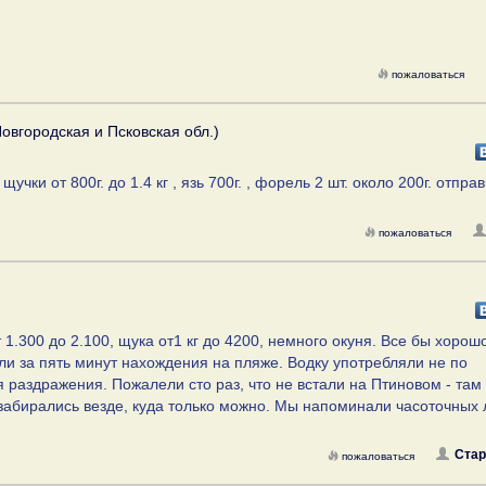
пожаловаться
овгородская и Псковская обл.)
учки от 800г. до 1.4 кг , язь 700г. , форель 2 шт. около 200г. отпра
пожаловаться
1.300 до 2.100, щука от1 кг до 4200, немного окуня. Все бы хорош
хали за пять минут нахождения на пляже. Водку употребляли не по
раздражения. Пожалели сто раз, что не встали на Птиновом - там 
и забирались везде, куда только можно. Мы напоминали часоточных
Стар
пожаловаться