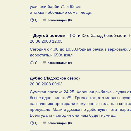
усач или барби 71 и 63 см
а также небольшие сомы ,лещи,
Нравится
0
Комментарии (0)
= Другой водоем =
(Юг и Юго-Запад Ленобласти, Н
26.06.2008 12:05
Сегодня с 4.00 до 10.30.Родная речка,в верховьях,3 щ
доростать,и 650г. взял.
Нравится
0
Комментарии (0)
Дубно
(Ладожское озеро)
26.06.2008 09:03
Сумская протока 24,25. Хорошая рыбалка - судак от 
бы не одно - мошка!!!!! Грызла так, что морды опу
назначению-протирали измученные тела для снятия 
продувало. Мази и дезики не действуют - эти твар
Всем удачи - сегодня она нам будет нужна....
Нравится
0
Комментарии (0)