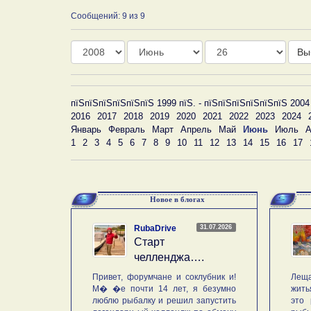
Сообщений: 9 из 9
Год
Месяц
День
Вы
пїЅпїЅпїЅпїЅпїЅпїЅ 1999 пїЅ. - пїЅпїЅпїЅпїЅпїЅпїЅ 2004
2016
2017
2018
2019
2020
2021
2022
2023
2024
Январь
Февраль
Март
Апрель
Май
Июнь
Июль
А
1
2
3
4
5
6
7
8
9
10
11
12
13
14
15
16
17
Новое в блогах
31.07.2026
RubaDrive
Старт
челленджа….
Привет, форумчане и соклубник и!
Леща
М� �е почти 14 лет, я безумно
жить
люблю рыбалку и решил запустить
это 