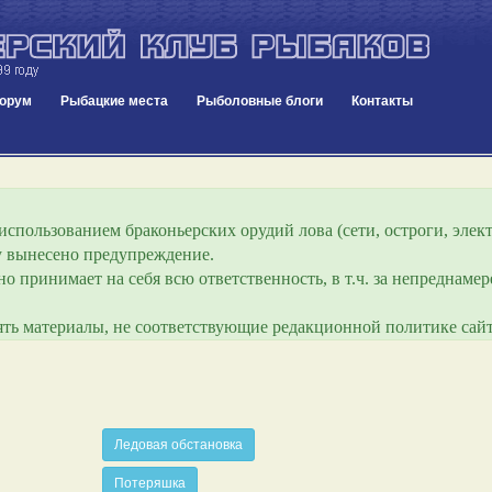
орум
Рыбацкие места
Рыболовные блоги
Контакты
спользованием браконьерских орудий лова (сети, остроги, элект
ру вынесено предупреждение.
о принимает на себя всю ответственность, в т.ч. за непреднам
лять материалы, не соответствующие редакционной политике сайт
Ледовая обстановка
Потеряшка