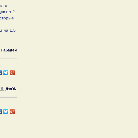
да а
ук по 2
которые
м на 1,5
Габадей
ДжON