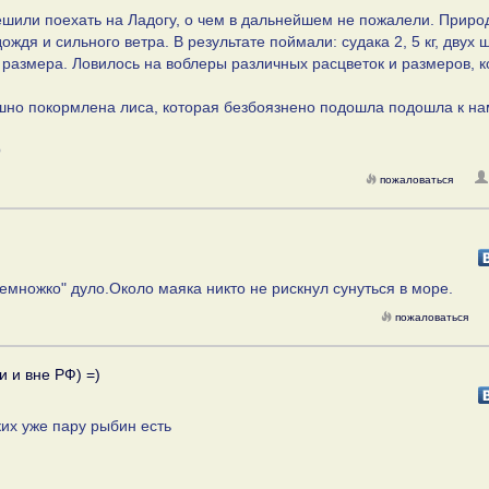
шили поехать на Ладогу, о чем в дальнейшем не пожалели. Приро
дя и сильного ветра. В результате поймали: судака 2, 5 кг, двух щ
о размера. Ловилось на воблеры различных расцветок и размеров, 
ешно покормлена лиса, которая безбоязнено подошла подошла к на
O
пожаловаться
емножко" дуло.Около маяка никто не рискнул сунуться в море.
пожаловаться
и и вне РФ) =)
ких уже пару рыбин есть