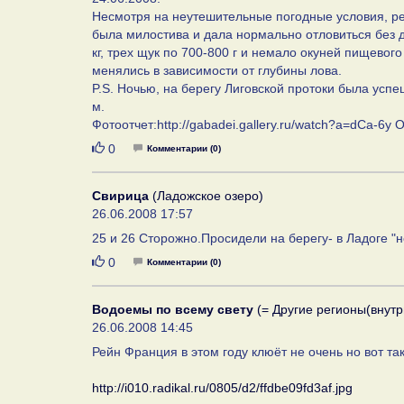
Несмотря на неутешительные погодные условия, ре
была милостива и дала нормально отловиться без дож
кг, трех щук по 700-800 г и немало окуней пищевог
менялись в зависимости от глубины лова.
P.S. Ночью, на берегу Лиговской протоки была усп
м.
Фотоотчет:http://gabadei.gallery.ru/watch?a=dCa-6y 
Нравится
0
Комментарии (0)
Свирица
(Ладожское озеро)
26.06.2008 17:57
25 и 26 Сторожно.Просидели на берегу- в Ладоге "н
Нравится
0
Комментарии (0)
Водоемы по всему свету
(= Другие регионы(внутр
26.06.2008 14:45
Рейн Франция в этом году клюёт не очень но вот та
http://i010.radikal.ru/0805/d2/ffdbe09fd3af.jpg