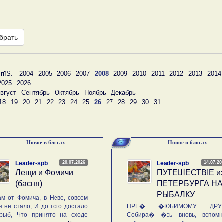
брать
 пїЅ.
2004
2005
2006
2007
2008
2009
2010
2011
2012
2013
2014
2025
2026
вгуст
Сентябрь
Октябрь
Ноябрь
Декабрь
18
19
20
21
22
23
24
25
26
27
28
29
30
31
Новое в блогах
Новое в блогах
20.07.2026
14.07.2
Leader-spb
Leader-spb
Лещи и Фомичи
ПУТЕШЕСТВIE и
(басня)
ПЕТЕРБУРГА Н
РЫБАЛКУ
м от Фомича, в Неве, совсем
я не стало, И до того достало
ПРЕ� �ЮБИМОМУ ДРУГ
рыб, Что принято на сходе
Собира� �сь вновь, вспомн