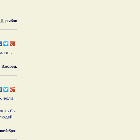
рыбак
вилась
Ижорец.
о, если
хоть бы
 людей.
ший брат