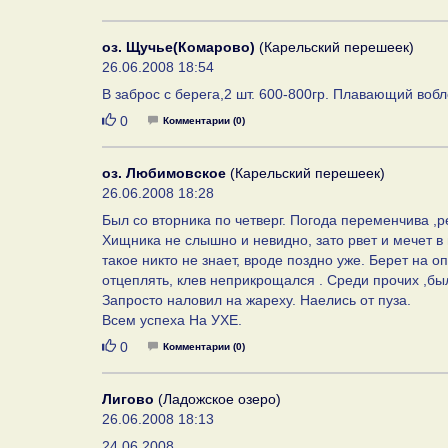
оз. Щучье(Комарово)
(Карельский перешеек)
26.06.2008 18:54
В заброс с берега,2 шт. 600-800гр. Плавающий вобл
Нравится
0
Комментарии (0)
оз. Любимовское
(Карельский перешеек)
26.06.2008 18:28
Был со вторника по четверг. Погода переменчива ,
Хищника не слышно и невидно, зато рвет и мечет в 
такое никто не знает, вроде поздно уже. Берет на 
отцеплять, клев неприкрощался . Среди прочих ,бы
Запросто наловил на жареху. Наелись от пуза.
Всем успеха На УХЕ.
Нравится
0
Комментарии (0)
Лигово
(Ладожское озеро)
26.06.2008 18:13
24.06.2008.