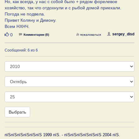
Но, как всегда, у нас с собой было + рядом форелевое
хозяйство, так что отдохнули и с рыбой домой приехали.
Погода не подвела.
Привет Коляну и Димону.
Всем НХНЧ.
Нравится
sergey_disd
0
Комментарии (0)
пожаловаться
Сообщений: 6 из 6
Год
Месяц
День
Выбрать
пїЅпїЅпїЅпїЅпїЅпїЅ 1999 пїЅ. - пїЅпїЅпїЅпїЅпїЅпїЅ 2004 пїЅ.