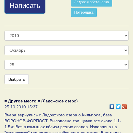
Ледовая обстановка
Написать
Потеряшка
Год
Месяц
День
Выбрать
= Другое место =
(Ладожское озеро)
25.10.2010 15:37
Вчера вернулись с Ладожского озера о.Кильпола, база
ВОРОНОВ-ФОРПОСТ. Выловлено три щучки все около 1.1-
1.5кг. Вся в камышах вблизи резких свалов. Изловлена на
“езуревскую” миношку с заглублением до метра. В пятницу