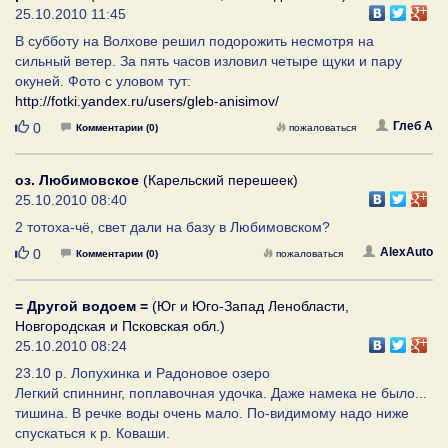
25.10.2010 11:45
В субботу на Волхове решил подорожить несмотря на
сильный ветер. За пять часов изловил четыре щуки и пару
окуней. Фото с уловом тут:
http://fotki.yandex.ru/users/gleb-anisimov/
Нравится
Глеб А
0
Комментарии (0)
пожаловаться
оз. Любимовское
(Карельский перешеек)
25.10.2010 08:40
2 тотоха-чё, свет дали на базу в Любимовском?
Нравится
AlexAuto
0
Комментарии (0)
пожаловаться
= Другой водоем =
(Юг и Юго-Запад Ленобласти,
Новгородская и Псковская обл.)
25.10.2010 08:24
23.10 р. Лопухинка и Радоновое озеро
Легкий спиннинг, поплавочная удочка. Даже намека не было...
тишина. В речке воды очень мало. По-видимому надо ниже
спускаться к р. Коваши.