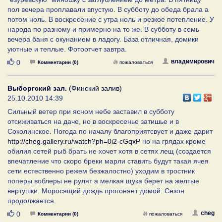
пол вечера проплавали впустую. В субботу до обеда брала а
потом ноль. В воскресение с утра ноль и резкое потепление. У
народа по разному и примерно на то же. В субботу в семь
вечера баня с окунанием в ладогу. База отличная, домики
уютные и теплые. Фотоотчет завтра.
Нравится
владимирович
0
Комментарии (0)
пожаловаться
Выборгский зал.
(Финский залив)
25.10.2010 14:39
Сильный ветер при ясном небе заставил в субботу
отсиживаться на даче, но в воскресенье затишье и в
Соколинское. Погода по началу благоприятсвует и даже дарит
http://cheg.gallery.ru/watch?ph=0i2-cGqxP
но на грядах кроме
обилия сетей рыб брать не хочет хотя в сетях лещ (создается
впечатление что скоро бреки марли ставить будут такая ячея
сети естественно режем безжалостно) уходим в тростник
поперы воблеры не рулят а мелкая щука берет на желтые
вертушки. Моросящий дождь прогоняет домой. Сезон
продолжается.
Нравится
cheg
0
Комментарии (0)
пожаловаться