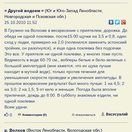
= Другой водоем =
(Юг и Юго-Запад Ленобласти,
Новгородская и Псковская обл.)
25.10.2010 11:52
В Грузино на Волхове в вескресение с приятелем, дорожка. До
обеда ни одной поклевки, после15.00 щучки на 3,5 и 0,8, один
сход у лодки, примерно на 2,0 (поленился заменить эстонский
тройник, он разогнулся), и еще одна поклевка без подсечки.
Это все. У приятеля ни одной поклевки, у многих тоже пусто.
Видимость в воде 60-70 см., воблеры белые и бело-зеленые с
большой амплитудой (мне кажется, что их щука лучше
находит в мутной воде), только против течения для
уменьшения скорости проводки и увеличения амплитуды. В
прошлое воскресение результат был много лучше: 1 на 4,5; 2
на 3,0; 2 на 1,5; 9 от кило и меньше. Погода была вполне
приличная, дождь до 8.00. В субботу знакомые ездили, ни
одной поклевки.
Всем удачи.
Нравится
Васесуалий
0
Комментарии (0)
пожаловаться
р. Волхов
(Восток Ленобласти, Вологодская обл.)