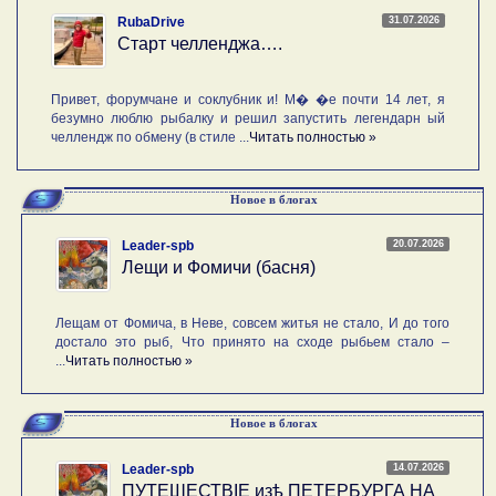
31.07.2026
RubaDrive
Старт челленджа….
Привет, форумчане и соклубник и! М� �е почти 14 лет, я
безумно люблю рыбалку и решил запустить легендарн ый
челлендж по обмену (в стиле ...
Читать полностью »
Новое в блогах
20.07.2026
Leader-spb
Лещи и Фомичи (басня)
Лещам от Фомича, в Неве, совсем житья не стало, И до того
достало это рыб, Что принято на сходе рыбьем стало –
...
Читать полностью »
Новое в блогах
14.07.2026
Leader-spb
ПУТЕШЕСТВIE изѣ ПЕТЕРБУРГА НА