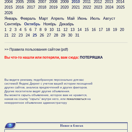
2004
2005
2006
2007
2008
2009
2010
2011
2012
2013
2014
2015
2016
2017
2018
2019
2020
2021
2022
2023
2024
2025
2026
Январь
Февраль
Март
Апрель
Май
Июнь
Июль
Август
Сентябрь
Октябрь
Ноябрь
Декабрь
1
2
3
4
5
6
7
8
9
10
11
12
13
14
15
16
17
18
19
20
21
22
23
24
25
26
27
28
29
30
31
>> Правила пользования сайтом (pdf)
Вы что-то нашли или потеряли, вам сюда:
ПОТЕРЯШКА
Вы видите рекламу, подобранную персонально для вас
системой Яндекс.Директ с учетом вашей истории посещений
других сайтов, анализа предпочтений и других факторов.
Другие посетители видят другие объявления.
Вы можете скрыть объявление, которое вам не нравится,
нажав на ссылку "скрыть" внутри него, или
пожаловаться
на
некорректное объявление администратору
Новое в блогах