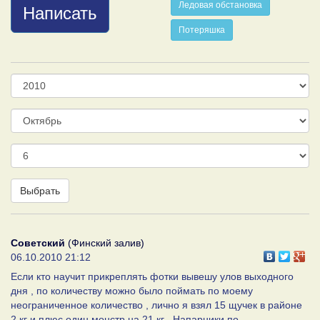
Ледовая обстановка
Написать
Потеряшка
Год
Месяц
День
Выбрать
Советский
(Финский залив)
06.10.2010 21:12
Если кто научит прикреплять фотки вывешу улов выходного
дня , по количеству можно было поймать по моему
неограниченное количество , лично я взял 15 щучек в районе
2 кг и плюс один монстр на 21 кг . Напарники по