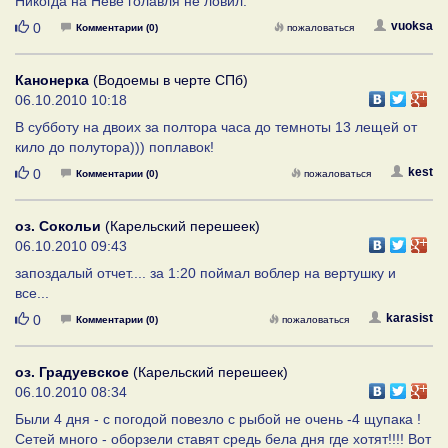
Никогда на Неве голавля не ловил.
Нравится
vuoksa
0
Комментарии (0)
пожаловаться
Канонерка
(Водоемы в черте СПб)
06.10.2010 10:18
В субботу на двоих за полтора часа до темноты 13 лещей от
кило до полутора))) поплавок!
Нравится
kest
0
Комментарии (0)
пожаловаться
оз. Сокольи
(Карельский перешеек)
06.10.2010 09:43
запоздалый отчет.... за 1:20 поймал воблер на вертушку и
все...
Нравится
karasist
0
Комментарии (0)
пожаловаться
оз. Градуевское
(Карельский перешеек)
06.10.2010 08:34
Были 4 дня - с погодой повезло с рыбой не очень -4 щупака !
Сетей много - оборзели ставят средь бела дня где хотят!!!! Вот