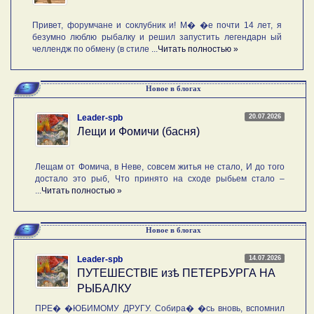
Привет, форумчане и соклубник и! М� �е почти 14 лет, я
безумно люблю рыбалку и решил запустить легендарн ый
челлендж по обмену (в стиле ...
Читать полностью »
Новое в блогах
20.07.2026
Leader-spb
Лещи и Фомичи (басня)
Лещам от Фомича, в Неве, совсем житья не стало, И до того
достало это рыб, Что принято на сходе рыбьем стало –
...
Читать полностью »
Новое в блогах
14.07.2026
Leader-spb
ПУТЕШЕСТВIE изѣ ПЕТЕРБУРГА НА
РЫБАЛКУ
ПРЕ� �ЮБИМОМУ ДРУГУ. Собира� �сь вновь, вспомнил