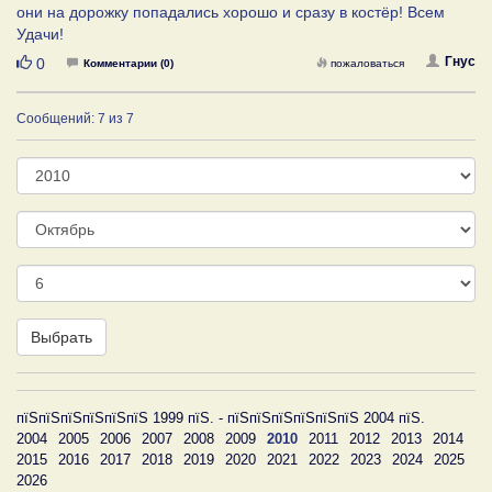
они на дорожку попадались хорошо и сразу в костёр! Всем
Удачи!
Нравится
Гнус
0
Комментарии (0)
пожаловаться
Сообщений: 7 из 7
Год
Месяц
День
Выбрать
пїЅпїЅпїЅпїЅпїЅпїЅ 1999 пїЅ. - пїЅпїЅпїЅпїЅпїЅпїЅ 2004 пїЅ.
2004
2005
2006
2007
2008
2009
2010
2011
2012
2013
2014
2015
2016
2017
2018
2019
2020
2021
2022
2023
2024
2025
2026