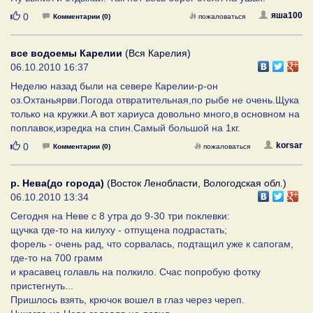
Нравится
яша100
0
Комментарии (0)
пожаловаться
все водоемы Карелии
(Вся Карелия)
06.10.2010 16:37
Неделю назад были на севере Карелии-р-он
оз.Охтаньярви.Погода отвратительная,по рыбе не очень.Щука
только на кружки.А вот хариуса довольно много,в основном на
поплавок,изредка на спин.Самый большой на 1кг.
Нравится
korsar
0
Комментарии (0)
пожаловаться
р. Нева(до города)
(Восток Ленобласти, Вологодская обл.)
06.10.2010 13:34
Сегодня на Неве с 8 утра до 9-30 три поклевки:
щучка где-то на килуху - отпущена подрастать;
форель - очень рад, что сорвалась, подтащил уже к сапогам,
где-то на 700 грамм
и красавец голавль на полкило. Счас попробую фотку
пристегнуть...
Пришлось взять, крючок вошел в глаз через череп.