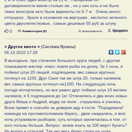
договоренности взяли столько же , но у них хоть и не было
таких монстров зато были варианты по 5-7 кг . Очень много
отпущено , брало в основном на вертушки , кислотно зеленого
цвета двухлепестковые , самые дешевые 55 руб за штуку .
Нравится
бродило
0
Комментарии (0)
пожаловаться
= Другое место =
(Система Вуоксы)
06.10.2010 17:28
В выходные, при стечение большого круга людей, с другом
показывали мастер- класс ловли рыбы на донку. За 1 ночь, я
поймал штук 20 лещей, подлещиков. вес самых крупных
потянул на 1100. Друг Саня так же штук 20, только налимов,
вес самых крупных потянул на1200. На следующую ночь
погода испортилась, но все равно друг поймал штук 10 мелких
налимов, я 5 подлещиков до 1кг. Отличились и два моих новых
друга Миша и Андрей, водку не пили , слушались и учились.
Всем привет и спасибо за доверие,жду в гости. "Порадовала"
команда на противоположном берегу , двое нажрались, и всю
ночь устраивали разборки, суть которых заключалась в том, от
кого пользы больше. Вопрос: зачем ехать за 100 верст бухать?
Ну выпил и отдыхай. Так нет весь берег стоял на ушах.