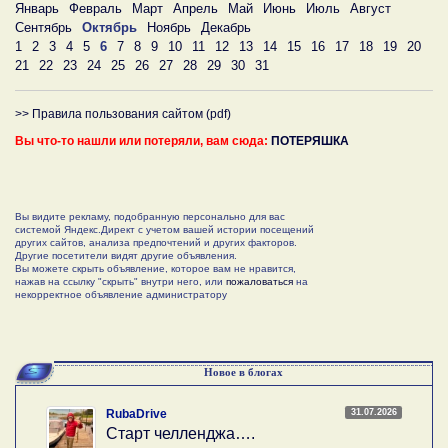
Январь
Февраль
Март
Апрель
Май
Июнь
Июль
Август
Сентябрь
Октябрь
Ноябрь
Декабрь
1
2
3
4
5
6
7
8
9
10
11
12
13
14
15
16
17
18
19
20
21
22
23
24
25
26
27
28
29
30
31
>> Правила пользования сайтом (pdf)
Вы что-то нашли или потеряли, вам сюда:
ПОТЕРЯШКА
Вы видите рекламу, подобранную персонально для вас
системой Яндекс.Директ с учетом вашей истории посещений
других сайтов, анализа предпочтений и других факторов.
Другие посетители видят другие объявления.
Вы можете скрыть объявление, которое вам не нравится,
нажав на ссылку "скрыть" внутри него, или
пожаловаться
на
некорректное объявление администратору
Новое в блогах
31.07.2026
RubaDrive
Старт челленджа….