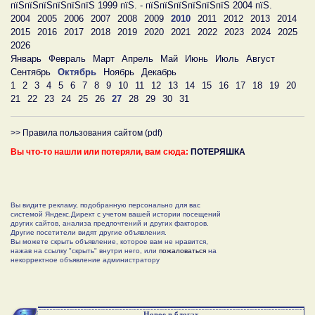
пїЅпїЅпїЅпїЅпїЅпїЅ 1999 пїЅ. - пїЅпїЅпїЅпїЅпїЅпїЅ 2004 пїЅ.
2004
2005
2006
2007
2008
2009
2010
2011
2012
2013
2014
2015
2016
2017
2018
2019
2020
2021
2022
2023
2024
2025
2026
Январь
Февраль
Март
Апрель
Май
Июнь
Июль
Август
Сентябрь
Октябрь
Ноябрь
Декабрь
1
2
3
4
5
6
7
8
9
10
11
12
13
14
15
16
17
18
19
20
21
22
23
24
25
26
27
28
29
30
31
>> Правила пользования сайтом (pdf)
Вы что-то нашли или потеряли, вам сюда:
ПОТЕРЯШКА
Вы видите рекламу, подобранную персонально для вас
системой Яндекс.Директ с учетом вашей истории посещений
других сайтов, анализа предпочтений и других факторов.
Другие посетители видят другие объявления.
Вы можете скрыть объявление, которое вам не нравится,
нажав на ссылку "скрыть" внутри него, или
пожаловаться
на
некорректное объявление администратору
Новое в блогах