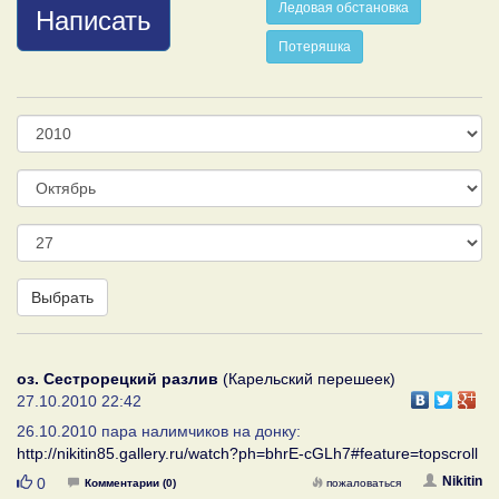
Ледовая обстановка
Написать
Потеряшка
Год
Месяц
День
Выбрать
оз. Сестрорецкий разлив
(Карельский перешеек)
27.10.2010 22:42
26.10.2010 пара налимчиков на донку:
http://nikitin85.gallery.ru/watch?ph=bhrE-cGLh7#feature=topscroll
Нравится
Nikitin
0
Комментарии (0)
пожаловаться