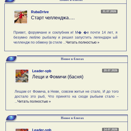
31.07.2026
RubaDrive
Старт челленджа….
Привет, форумчане и соклубник и! М� �е почти 14 лет, я
безумно люблю рыбалку и решил запустить легендарн ый
челлендж по обмену (в стиле ...
Читать полностью »
Новое в блогах
20.07.2026
Leader-spb
Лещи и Фомичи (басня)
Лещам от Фомича, в Неве, совсем житья не стало, И до того
достало это рыб, Что принято на сходе рыбьем стало –
...
Читать полностью »
Новое в блогах
14.07.2026
Leader-spb