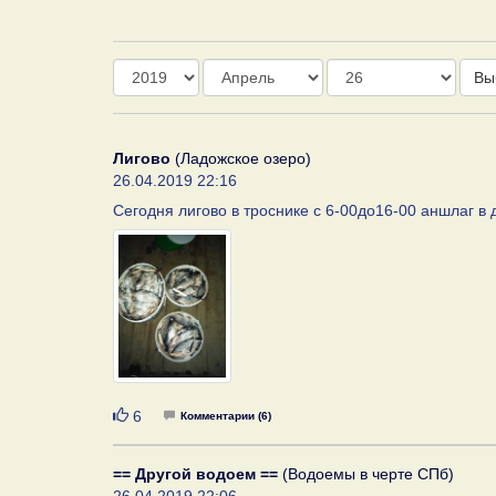
Год
Месяц
День
Вы
Лигово
(Ладожское озеро)
26.04.2019 22:16
Сегодня лигово в троснике с 6-00до16-00 аншлаг в
Нравится
6
Комментарии (6)
== Другой водоем ==
(Водоемы в черте СПб)