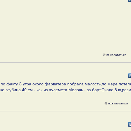
пожаловаться
я по факту.С утра около фарватера побрала малость,по мере потеп
ке,глубина 40 см - как из пулемета.Мелочь - за борт.Около 8 кг,раз
пожаловаться