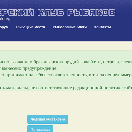
орум
Рыбацкие места
Рыболовные блоги
Контакты
спользованием браконьерских орудий лова (сети, остроги, элект
ру вынесено предупреждение.
о принимает на себя всю ответственность, в т.ч. за непреднам
лять материалы, не соответствующие редакционной политике сайт
Ледовая обстановка
Потеряшка