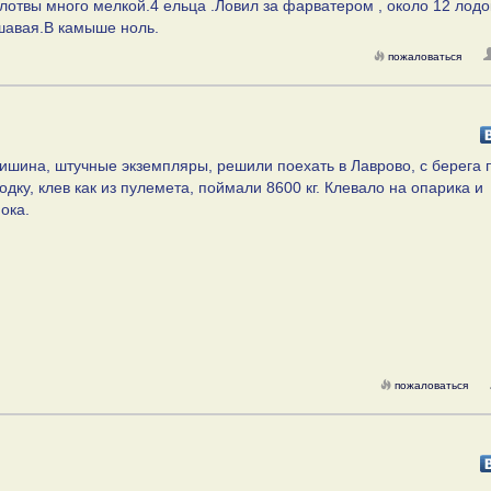
 плотвы много мелкой.4 ельца .Ловил за фарватером , около 12 лодо
ршавая.В камыше ноль.
пожаловаться
 тишина, штучные экземпляры, решили поехать в Лаврово, с берега
дку, клев как из пулемета, поймали 8600 кг. Клевало на опарика и
ока.
пожаловаться