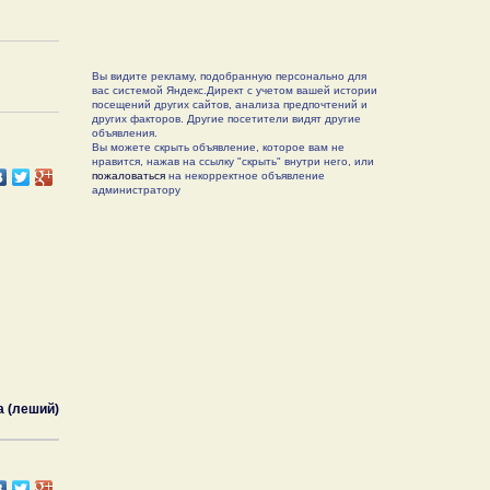
Вы видите рекламу, подобранную персонально для
вас системой Яндекс.Директ с учетом вашей истории
посещений других сайтов, анализа предпочтений и
других факторов. Другие посетители видят другие
объявления.
Вы можете скрыть объявление, которое вам не
нравится, нажав на ссылку "скрыть" внутри него, или
пожаловаться
на некорректное объявление
администратору
а (леший)