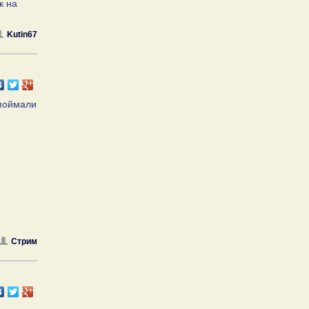
к на
Kutin67
 поймали
Стрим