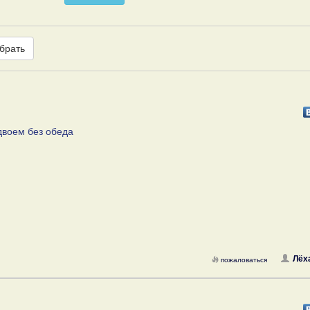
брать
 двоем без обеда
Лёх
пожаловаться