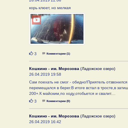
26.04.2019 22:06
корь клюет, но мелкая
Нравится
3
Комментарии (1)
Кошкино - им. Морозова
(Ладожское озеро)
26.04.2019 19:58
Сам поехать не смог - обидно!Приятель отзвонилс
перемещался в берег.В итоге встал в тросте,в затиш
200+.К майским,по ходу,отобьется и свалит....
Нравится
3
Комментарии (0)
Кошкино - им. Морозова
(Ладожское озеро)
26.04.2019 16:42