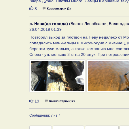
Вчера Дубно. Плотвы много. Самцы шершавые,текут
Нравится
8
Комментарии (2)
р. Нева(до города)
(Восток Ленобласти, Вологодска
26.04.2019 01:39
Повторил выход за плотвой на Неву недалеко от Мо
попадались мини-ельцы и микро-окуни с мизинец, у
берегом тучи малька, а также компанию мне состав
Снова чуть меньше 3 кг на 20 штук. При потрошени
Нравится
19
Комментарии (12)
Сообщений: 7 из 7
Год
Месяц
День