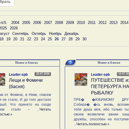
брать
 пїЅ.
2004
2005
2006
2007
2008
2009
2010
2011
2012
2013
2014
2025
2026
вгуст
Сентябрь
Октябрь
Ноябрь
Декабрь
18
19
20
21
22
23
24
25
26
27
28
29
30
Новое в блогах
Новое в блогах
20.07.2026
14.07.2
Leader-spb
Leader-spb
Лещи и Фомичи
ПУТЕШЕСТВIE и
(басня)
ПЕТЕРБУРГА Н
РЫБАЛКУ
м от Фомича, в Неве, совсем
я не стало, И до того достало
ПРЕ� �ЮБИМОМУ ДРУГ
рыб, Что принято на сходе
Собира� �сь вновь, вспомн
ьем стало – ...
Читать
тебя душа моя, ибо только ты
остью »
своем возвеличи вании наш
дружбы, способен на поступк
...
Читать полностью »