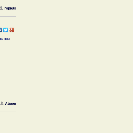
горняк
лотвы
д
Айвен