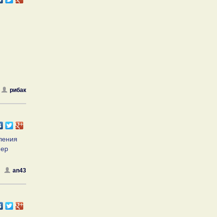
рибак
ления
мер
an43