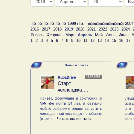
Вы
пїЅпїЅпїЅпїЅпїЅпїЅ 1999 пїЅ. - пїЅпїЅпїЅпїЅпїЅпїЅ 2004
2016
2017
2018
2019
2020
2021
2022
2023
2024
Январь
Февраль
Март
Апрель
Май
Июнь
Июль
А
1
2
3
4
5
6
7
8
9
10
11
12
13
14
15
16
17
Новое в блогах
31.07.2026
RubaDrive
Старт
челленджа….
Привет, форумчане и соклубник и!
Леща
М� �е почти 14 лет, я безумно
жить
люблю рыбалку и решил запустить
это 
легендарн ый челлендж по обмену
рыб
(в стиле ...
Читать полностью »
полн