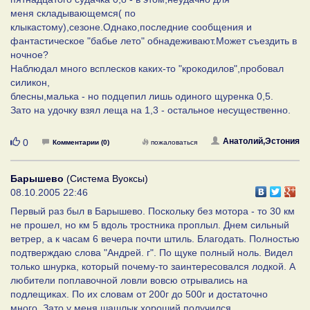
меня складывающемся( по
клыкастому),сезоне.Однако,последние сообщения и
фантастическое "бабье лето" обнадеживают.Может съездить в
ночное?
Наблюдал много всплесков каких-то "крокодилов",пробовал
силикон,
блесны,малька - но подцепил лишь одиного щуренка 0,5.
Зато на удочку взял леща на 1,3 - остальное несущественно.
Нравится
Анатолий,Эстония
0
Комментарии (0)
пожаловаться
Барышево
(Система Вуоксы)
08.10.2005 22:46
Первый раз был в Барышево. Поскольку без мотора - то 30 км
не прошел, но км 5 вдоль тростника проплыл. Днем сильный
ветрер, а к часам 6 вечера почти штиль. Благодать. Полностью
подтверждаю слова "Андрей. г". По щуке полный ноль. Видел
только шнурка, который почему-то заинтересовался лодкой. А
любители поплавочной ловли вовсю отрывались на
подлещиках. По их словам от 200г до 500г и достаточно
много. Зато у меня шашлык хороший получился.