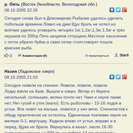
р. Оять
(Восток Ленобласти, Вологодская обл.)
08.10.2005 22:26
Сегодня снова был в Доможирово.Рыбалке удалось уделить
побольше времени.Ловил на джиг.Щук брать не хотел,но
всётаки удалось уговорить четырёх:1кг;1,2кг;1,3кг;1,5кг и трёх
окушков по 200гр.Пять шнурков отпущено.Местное население
с сеток убрало буйки,а сами сетки стоят,говорят пошла
красная рыба.
Нравится
Starii
0
Комментарии (0)
пожаловаться
Назия
(Ладожское озеро)
08.10.2005 21:03
Сегодня ловили на спининг. Ловили, ловили, ловили.
Лодку взяли на базе. Вышли в озеро. Ветер от берега
несильный, солнышко, волны почти нет. Чаек и окуня также
нет. Нет гусей и уток (мало). Есть рыболовы - 15-16 лодок в
устье. Все ловят на малька. ловился у них вяло. Спинигистов к
обеду практически не осталось. Единичные поклевки окуня на
мелкую 0-1, вертушку. Ходили влево от устья, вправо и в
перед. Щука не брала. Вернулись в канал. около 16-30
вытащил щуренка на 600 гр, на воблер 14 см от рапалы.