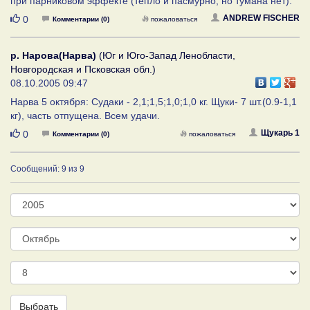
при парниковом эффекте (тепло и пасмурно, но тумана нет).
Нравится
ANDREW FISCHER
0
Комментарии (0)
пожаловаться
р. Нарова(Нарва)
(Юг и Юго-Запад Ленобласти,
Новгородская и Псковская обл.)
08.10.2005 09:47
Нарва 5 октября: Судаки - 2,1;1,5;1,0;1,0 кг. Щуки- 7 шт.(0.9-1,1
кг), часть отпущена. Всем удачи.
Нравится
Щукарь 1
0
Комментарии (0)
пожаловаться
Сообщений: 9 из 9
Год
Месяц
День
Выбрать