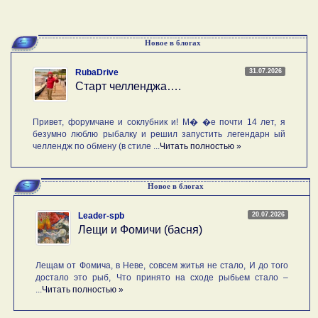
Новое в блогах
31.07.2026
RubaDrive
Старт челленджа….
Привет, форумчане и соклубник и! М� �е почти 14 лет, я
безумно люблю рыбалку и решил запустить легендарн ый
челлендж по обмену (в стиле ...
Читать полностью »
Новое в блогах
20.07.2026
Leader-spb
Лещи и Фомичи (басня)
Лещам от Фомича, в Неве, совсем житья не стало, И до того
достало это рыб, Что принято на сходе рыбьем стало –
...
Читать полностью »