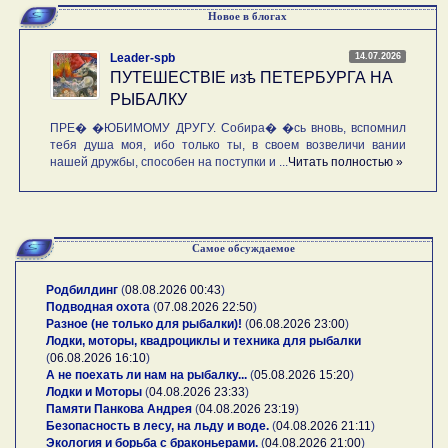
Новое в блогах
14.07.2026
Leader-spb
ПУТЕШЕСТВIE изѣ ПЕТЕРБУРГА НА
РЫБАЛКУ
ПРЕ� �ЮБИМОМУ ДРУГУ. Собира� �сь вновь, вспомнил
тебя душа моя, ибо только ты, в своем возвеличи вании
нашей дружбы, способен на поступки и ...
Читать полностью »
Самое обсуждаемое
Родбилдинг
(
08.08.2026 00:43
)
Подводная охота
(
07.08.2026 22:50
)
Разное (не только для рыбалки)!
(
06.08.2026 23:00
)
Лодки, моторы, квадроциклы и техника для рыбалки
(
06.08.2026 16:10
)
А не поехать ли нам на рыбалку...
(
05.08.2026 15:20
)
Лодки и Моторы
(
04.08.2026 23:33
)
Памяти Панкова Андрея
(
04.08.2026 23:19
)
Безопасность в лесу, на льду и воде.
(
04.08.2026 21:11
)
Экология и борьба с браконьерами.
(
04.08.2026 21:00
)