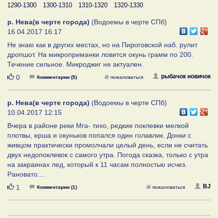
1290-1300
1300-1310
1310-1320
1320-1330
р. Нева(в черте города)
(Водоемы в черте СПб)
16.04.2017 16:17
Не знаю как в других местах, но на Пироговской наб. рулит
дропшот. На микроприманки ловится окунь грамм по 200.
Течение сильное. Микроджиг не актуален.
Нравится
рыбачок новичок
0
Комментарии (5)
пожаловаться
р. Нева(в черте города)
(Водоемы в черте СПб)
10.04.2017 12:15
Вчера в районе реки Мга- тихо, редкие поклевки мелкой
плотвы, ерша и окуньков попался один голавлик. Донки с
живцом практически промолчали целый день, если не считать
двух недопоклевок с самого утра. Погода сказка, только с утра
на закраинах лед, который к 11 часам полностью исчез.
Рановато....
Нравится
BJ
1
Комментарии (1)
пожаловаться