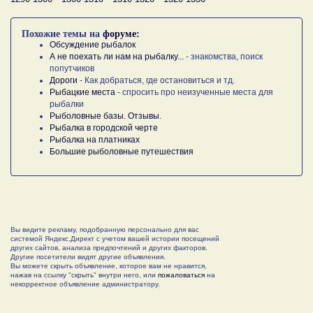
Похожие темы на
форуме:
Обсуждение рыбалок
А не поехать ли нам на рыбалку...
- знакомства, поиск
попутчиков
Дороги
- Как добраться, где остановиться и тд.
Рыбацкие места
- спросить про неизученные места для
рыбалки
Рыболовные базы. Отзывы.
Рыбалка в городской черте
Рыбалка на платниках
Большие рыболовные путешествия
Вы видите рекламу, подобранную персонально для вас
системой Яндекс.Директ с учетом вашей истории посещений
других сайтов, анализа предпочтений и других факторов.
Другие посетители видят другие объявления.
Вы можете скрыть объявление, которое вам не нравится,
нажав на ссылку "скрыть" внутри него, или
пожаловаться
на
некорректное объявление администратору.