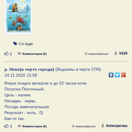
Со льда
Нравится
Vit26
2
Комментарии (0)
пожаловаться
р. Нева(в черте города)
(Водоемы в черте СПб)
24.11.2016 15:58
Вчера поздно вечером и до 02 часов ночи.
Поселок Понтонный.
Цель - налим.
Насадка - червь.
Погода замечательная.
Результат - ноль. :0)
Как-то так.
Нравится
fisherparnas
3
Комментарии (6)
пожаловаться