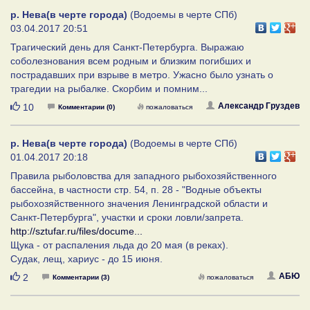
р. Нева(в черте города)
(Водоемы в черте СПб)
03.04.2017 20:51
Трагический день для Санкт-Петербурга. Выражаю
соболезнования всем родным и близким погибших и
пострадавших при взрыве в метро. Ужасно было узнать о
трагедии на рыбалке. Скорбим и помним...
Нравится
Александр Груздев
10
Комментарии (0)
пожаловаться
р. Нева(в черте города)
(Водоемы в черте СПб)
01.04.2017 20:18
Правила рыболовства для западного рыбохозяйственного
бассейна, в частности стр. 54, п. 28 - "Водные объекты
рыбохозяйственного значения Ленинградской области и
Санкт-Петербурга", участки и сроки ловли/запрета.
http://sztufar.ru/files/docume...
Щука - от распаления льда до 20 мая (в реках).
Судак, лещ, хариус - до 15 июня.
Нравится
АБЮ
2
Комментарии (3)
пожаловаться