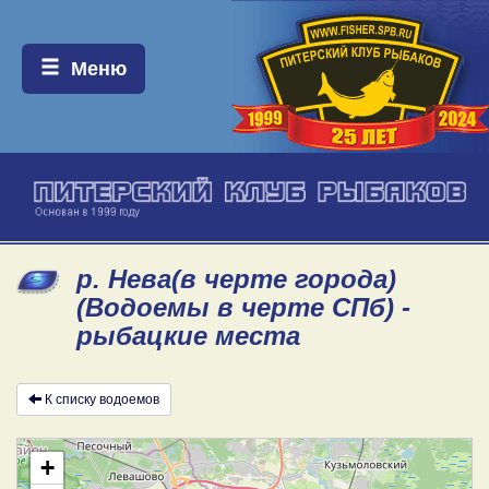
Меню:
Меню
р. Нева(в черте города)
(Водоемы в черте СПб) -
рыбацкие места
К списку водоемов
+