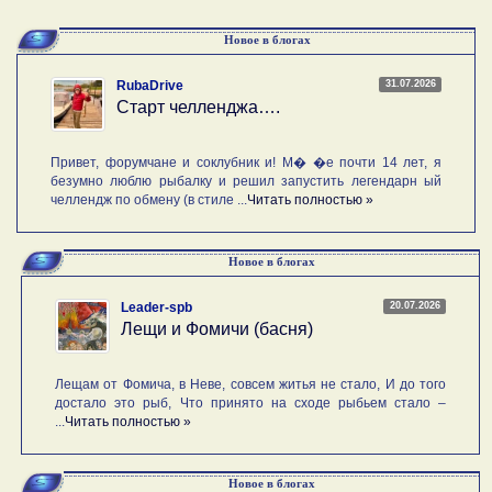
Новое в блогах
31.07.2026
RubaDrive
Старт челленджа….
Привет, форумчане и соклубник и! М� �е почти 14 лет, я
безумно люблю рыбалку и решил запустить легендарн ый
челлендж по обмену (в стиле ...
Читать полностью »
Новое в блогах
20.07.2026
Leader-spb
Лещи и Фомичи (басня)
Лещам от Фомича, в Неве, совсем житья не стало, И до того
достало это рыб, Что принято на сходе рыбьем стало –
...
Читать полностью »
Новое в блогах