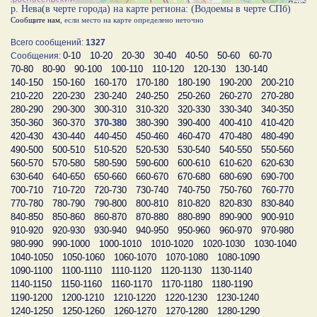
р. Нева(в черте города) на карте региона: (Водоемы в черте СПб)
Сообщите нам
, если место на карте определено неточно
Всего сообщений:
1327
0-10
10-20
20-30
30-40
40-50
50-60
60-70
Сообщения:
70-80
80-90
90-100
100-110
110-120
120-130
130-140
140-150
150-160
160-170
170-180
180-190
190-200
200-210
210-220
220-230
230-240
240-250
250-260
260-270
270-280
280-290
290-300
300-310
310-320
320-330
330-340
340-350
350-360
360-370
370-380
380-390
390-400
400-410
410-420
420-430
430-440
440-450
450-460
460-470
470-480
480-490
490-500
500-510
510-520
520-530
530-540
540-550
550-560
560-570
570-580
580-590
590-600
600-610
610-620
620-630
630-640
640-650
650-660
660-670
670-680
680-690
690-700
700-710
710-720
720-730
730-740
740-750
750-760
760-770
770-780
780-790
790-800
800-810
810-820
820-830
830-840
840-850
850-860
860-870
870-880
880-890
890-900
900-910
910-920
920-930
930-940
940-950
950-960
960-970
970-980
980-990
990-1000
1000-1010
1010-1020
1020-1030
1030-1040
1040-1050
1050-1060
1060-1070
1070-1080
1080-1090
1090-1100
1100-1110
1110-1120
1120-1130
1130-1140
1140-1150
1150-1160
1160-1170
1170-1180
1180-1190
1190-1200
1200-1210
1210-1220
1220-1230
1230-1240
1240-1250
1250-1260
1260-1270
1270-1280
1280-1290