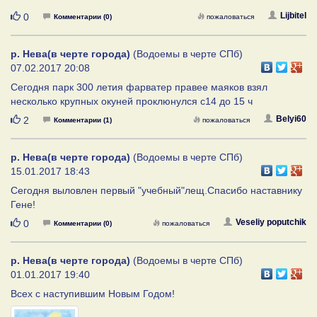
Нравится
Lijbitel
0
Комментарии (0)
пожаловаться
р. Нева(в черте города)
(Водоемы в черте СПб)
07.02.2017 20:08
Сегодня парк 300 летия фарватер правее маяков взял
несколько крупных окуней проклюнулся с14 до 15 ч
Нравится
Belyi60
2
Комментарии (1)
пожаловаться
р. Нева(в черте города)
(Водоемы в черте СПб)
15.01.2017 18:43
Сегодня выловлен первый "учебный"лещ.Спасибо наставнику
Гене!
Нравится
Veseliy poputchik
0
Комментарии (0)
пожаловаться
р. Нева(в черте города)
(Водоемы в черте СПб)
01.01.2017 19:40
Всех с наступившим Новым Годом!