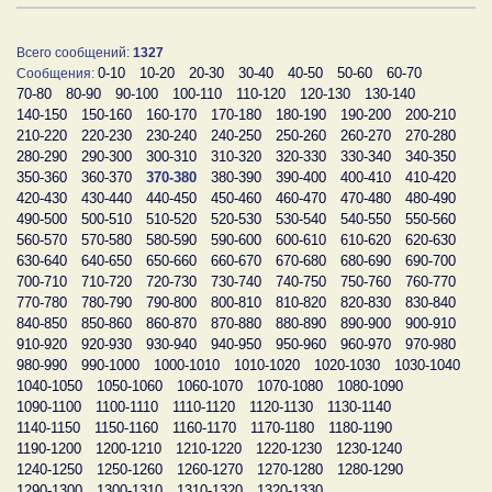
Всего сообщений:
1327
0-10
10-20
20-30
30-40
40-50
50-60
60-70
Сообщения:
70-80
80-90
90-100
100-110
110-120
120-130
130-140
140-150
150-160
160-170
170-180
180-190
190-200
200-210
210-220
220-230
230-240
240-250
250-260
260-270
270-280
280-290
290-300
300-310
310-320
320-330
330-340
340-350
350-360
360-370
370-380
380-390
390-400
400-410
410-420
420-430
430-440
440-450
450-460
460-470
470-480
480-490
490-500
500-510
510-520
520-530
530-540
540-550
550-560
560-570
570-580
580-590
590-600
600-610
610-620
620-630
630-640
640-650
650-660
660-670
670-680
680-690
690-700
700-710
710-720
720-730
730-740
740-750
750-760
760-770
770-780
780-790
790-800
800-810
810-820
820-830
830-840
840-850
850-860
860-870
870-880
880-890
890-900
900-910
910-920
920-930
930-940
940-950
950-960
960-970
970-980
980-990
990-1000
1000-1010
1010-1020
1020-1030
1030-1040
1040-1050
1050-1060
1060-1070
1070-1080
1080-1090
1090-1100
1100-1110
1110-1120
1120-1130
1130-1140
1140-1150
1150-1160
1160-1170
1170-1180
1180-1190
1190-1200
1200-1210
1210-1220
1220-1230
1230-1240
1240-1250
1250-1260
1260-1270
1270-1280
1280-1290
1290-1300
1300-1310
1310-1320
1320-1330