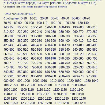
р. Нева(в черте города) на карте региона: (Водоемы в черте СПб)
Сообщите нам
, если место на карте определено неточно
Всего сообщений:
1327
0-10
10-20
20-30
30-40
40-50
50-60
60-70
Сообщения:
70-80
80-90
90-100
100-110
110-120
120-130
130-140
140-150
150-160
160-170
170-180
180-190
190-200
200-210
210-220
220-230
230-240
240-250
250-260
260-270
270-280
280-290
290-300
300-310
310-320
320-330
330-340
340-350
350-360
360-370
370-380
380-390
390-400
400-410
410-420
420-430
430-440
440-450
450-460
460-470
470-480
480-490
490-500
500-510
510-520
520-530
530-540
540-550
550-560
560-570
570-580
580-590
590-600
600-610
610-620
620-630
630-640
640-650
650-660
660-670
670-680
680-690
690-700
700-710
710-720
720-730
730-740
740-750
750-760
760-770
770-780
780-790
790-800
800-810
810-820
820-830
830-840
840-850
850-860
860-870
870-880
880-890
890-900
900-910
910-920
920-930
930-940
940-950
950-960
960-970
970-980
980-990
990-1000
1000-1010
1010-1020
1020-1030
1030-1040
1040-1050
1050-1060
1060-1070
1070-1080
1080-1090
1090-1100
1100-1110
1110-1120
1120-1130
1130-1140
1140-1150
1150-1160
1160-1170
1170-1180
1180-1190
1190-1200
1200-1210
1210-1220
1220-1230
1230-1240
1240-1250
1250-1260
1260-1270
1270-1280
1280-1290