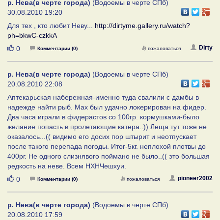
р. Нева(в черте города)
(Водоемы в черте СПб)
30.08.2010 19:20
Для тех , кто любит Неву...
http://dirtyme.gallery.ru/watch?
ph=bkwC-czkkA
Нравится
Dirty
0
Комментарии (0)
пожаловаться
р. Нева(в черте города)
(Водоемы в черте СПб)
20.08.2010 22:08
Аптекарьская набережная-именно туда свалили с дамбы в
надежде найти рыб. Мах был удачно локерирован на фидер.
Два часа играли в фидерастов со 100гр. кормушками-было
желание попасть в пролетающие катера..)) Леща тут тоже не
оказалось...(( видимо его досих пор штырит и неотпускает
после такого перепада погоды. Итог-5кг. неплохой плотвы до
400рг. Не одного слизнявого поймано не было..(( это большая
редкость на неве. Всем НХНЧешхуи.
Нравится
pioneer2002
0
Комментарии (0)
пожаловаться
р. Нева(в черте города)
(Водоемы в черте СПб)
20.08.2010 17:59