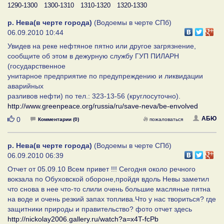
1290-1300
1300-1310
1310-1320
1320-1330
р. Нева(в черте города)
(Водоемы в черте СПб)
06.09.2010 10:44
Увидев на реке нефтяное пятно или другое загрязнение,
сообщите об этом в дежурную службу ГУП ПИЛАРН
(государственное
унитарное предприятие по предупреждению и ликвидации
аварийных
разливов нефти) по тел.: 323-13-56 (круглосуточно).
http://www.greenpeace.org/russia/ru/save-neva/be-envolved
Нравится
АБЮ
0
Комментарии (0)
пожаловаться
р. Нева(в черте города)
(Водоемы в черте СПб)
06.09.2010 06:39
Отчет от 05.09.10 Всем привет !!! Сегодня около речного
вокзала по Обуховской обороне,пройдя вдоль Невы заметил
что снова в нее что-то слили очень большие масляные пятна
на воде и очень резкий запах топлива.Что у нас твориться? где
защитники природы и правительство? фото отчет здесь
http://nickolay2006.gallery.ru/watch?a=x4T-fcPb