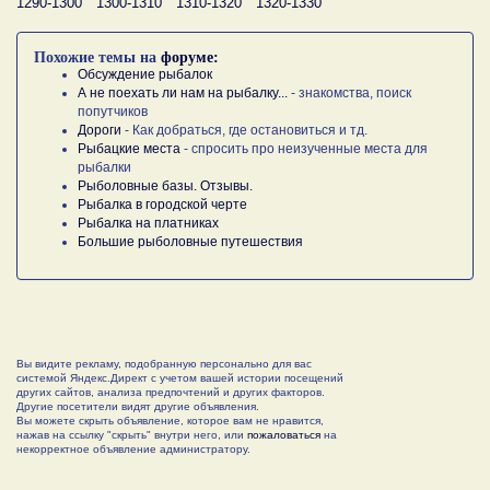
1290-1300
1300-1310
1310-1320
1320-1330
Похожие темы на
форуме:
Обсуждение рыбалок
А не поехать ли нам на рыбалку...
- знакомства, поиск
попутчиков
Дороги
- Как добраться, где остановиться и тд.
Рыбацкие места
- спросить про неизученные места для
рыбалки
Рыболовные базы. Отзывы.
Рыбалка в городской черте
Рыбалка на платниках
Большие рыболовные путешествия
Вы видите рекламу, подобранную персонально для вас
системой Яндекс.Директ с учетом вашей истории посещений
других сайтов, анализа предпочтений и других факторов.
Другие посетители видят другие объявления.
Вы можете скрыть объявление, которое вам не нравится,
нажав на ссылку "скрыть" внутри него, или
пожаловаться
на
некорректное объявление администратору.