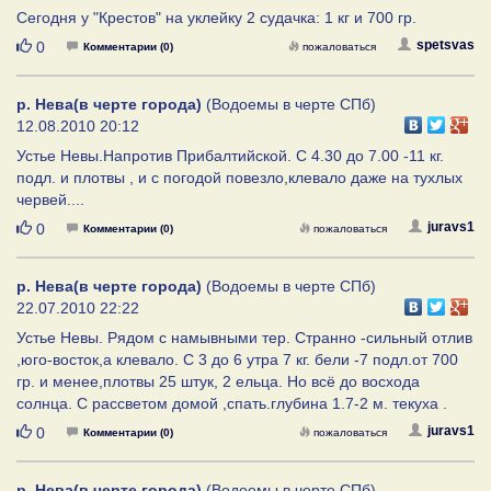
Сегодня у "Крестов" на уклейку 2 судачка: 1 кг и 700 гр.
Нравится
spetsvas
0
Комментарии (0)
пожаловаться
р. Нева(в черте города)
(Водоемы в черте СПб)
12.08.2010 20:12
Устье Невы.Напротив Прибалтийской. С 4.30 до 7.00 -11 кг.
подл. и плотвы , и с погодой повезло,клевало даже на тухлых
червей....
Нравится
juravs1
0
Комментарии (0)
пожаловаться
р. Нева(в черте города)
(Водоемы в черте СПб)
22.07.2010 22:22
Устье Невы. Рядом с намывными тер. Странно -сильный отлив
,юго-восток,а клевало. С 3 до 6 утра 7 кг. бели -7 подл.от 700
гр. и менее,плотвы 25 штук, 2 ельца. Но всё до восхода
солнца. С рассветом домой ,спать.глубина 1.7-2 м. текуха .
Нравится
juravs1
0
Комментарии (0)
пожаловаться
р. Нева(в черте города)
(Водоемы в черте СПб)