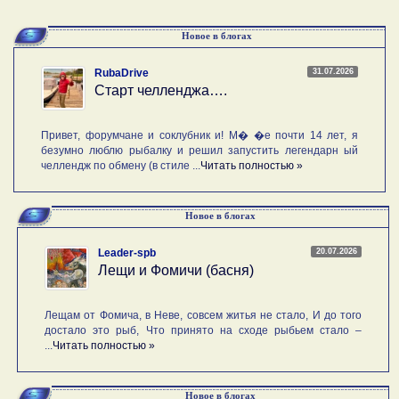
Новое в блогах
31.07.2026
RubaDrive
Старт челленджа….
Привет, форумчане и соклубник и! М� �е почти 14 лет, я
безумно люблю рыбалку и решил запустить легендарн ый
челлендж по обмену (в стиле ...
Читать полностью »
Новое в блогах
20.07.2026
Leader-spb
Лещи и Фомичи (басня)
Лещам от Фомича, в Неве, совсем житья не стало, И до того
достало это рыб, Что принято на сходе рыбьем стало –
...
Читать полностью »
Новое в блогах