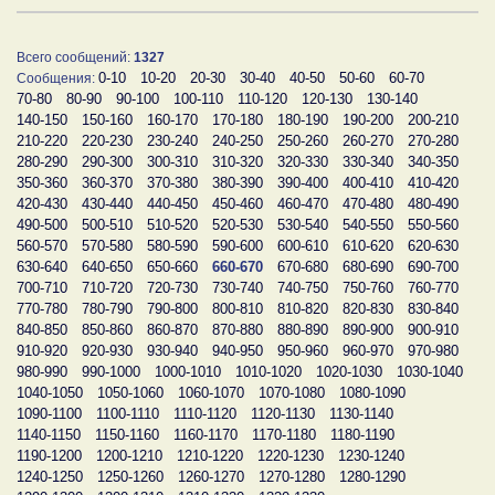
Всего сообщений:
1327
0-10
10-20
20-30
30-40
40-50
50-60
60-70
Сообщения:
70-80
80-90
90-100
100-110
110-120
120-130
130-140
140-150
150-160
160-170
170-180
180-190
190-200
200-210
210-220
220-230
230-240
240-250
250-260
260-270
270-280
280-290
290-300
300-310
310-320
320-330
330-340
340-350
350-360
360-370
370-380
380-390
390-400
400-410
410-420
420-430
430-440
440-450
450-460
460-470
470-480
480-490
490-500
500-510
510-520
520-530
530-540
540-550
550-560
560-570
570-580
580-590
590-600
600-610
610-620
620-630
630-640
640-650
650-660
660-670
670-680
680-690
690-700
700-710
710-720
720-730
730-740
740-750
750-760
760-770
770-780
780-790
790-800
800-810
810-820
820-830
830-840
840-850
850-860
860-870
870-880
880-890
890-900
900-910
910-920
920-930
930-940
940-950
950-960
960-970
970-980
980-990
990-1000
1000-1010
1010-1020
1020-1030
1030-1040
1040-1050
1050-1060
1060-1070
1070-1080
1080-1090
1090-1100
1100-1110
1110-1120
1120-1130
1130-1140
1140-1150
1150-1160
1160-1170
1170-1180
1180-1190
1190-1200
1200-1210
1210-1220
1220-1230
1230-1240
1240-1250
1250-1260
1260-1270
1270-1280
1280-1290