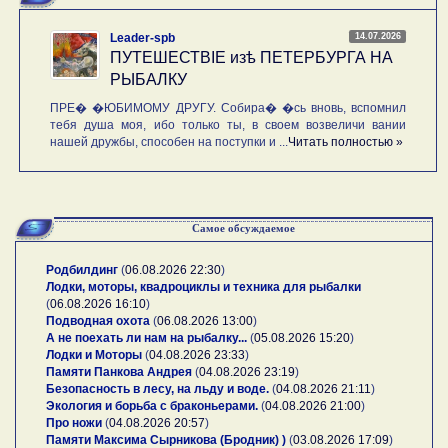
14.07.2026
Leader-spb
ПУТЕШЕСТВIE изѣ ПЕТЕРБУРГА НА
РЫБАЛКУ
ПРЕ� �ЮБИМОМУ ДРУГУ. Собира� �сь вновь, вспомнил
тебя душа моя, ибо только ты, в своем возвеличи вании
нашей дружбы, способен на поступки и ...
Читать полностью »
Самое обсуждаемое
Родбилдинг
(
06.08.2026 22:30
)
Лодки, моторы, квадроциклы и техника для рыбалки
(
06.08.2026 16:10
)
Подводная охота
(
06.08.2026 13:00
)
А не поехать ли нам на рыбалку...
(
05.08.2026 15:20
)
Лодки и Моторы
(
04.08.2026 23:33
)
Памяти Панкова Андрея
(
04.08.2026 23:19
)
Безопасность в лесу, на льду и воде.
(
04.08.2026 21:11
)
Экология и борьба с браконьерами.
(
04.08.2026 21:00
)
Про ножи
(
04.08.2026 20:57
)
Памяти Максима Сырникова (Бродник) )
(
03.08.2026 17:09
)