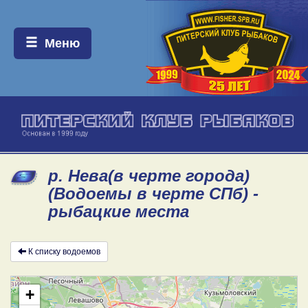
Меню:
Меню
р. Нева(в черте города)
(Водоемы в черте СПб) -
рыбацкие места
К списку водоемов
+