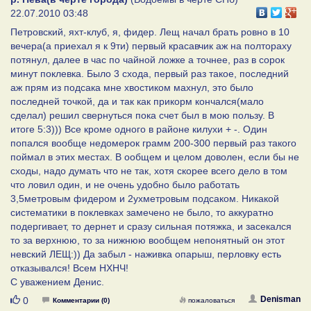
22.07.2010 03:48
Петровский, яхт-клуб, я, фидер. Лещ начал брать ровно в 10
вечера(а приехал я к 9ти) первый красавчик аж на полтораху
потянул, далее в час по чайной ложке а точнее, раз в сорок
минут поклевка. Было 3 схода, первый раз такое, последний
аж прям из подсака мне хвостиком махнул, это было
последней точкой, да и так как прикорм кончался(мало
сделал) решил свернуться пока счет был в мою пользу. В
итоге 5:3))) Все кроме одного в районе килухи + -. Один
попался вообще недомерок грамм 200-300 первый раз такого
поймал в этих местах. В ообщем и целом доволен, если бы не
сходы, надо думать что не так, хотя скорее всего дело в том
что ловил один, и не очень удобно было работать
3,5метровым фидером и 2ухметровым подсаком. Никакой
систематики в поклевках замечено не было, то аккуратно
подергивает, то дернет и сразу сильная потяжка, и засекался
то за верхнюю, то за нижнюю вообщем непонятный он этот
невский ЛЕЩ:)) Да забыл - наживка опарыш, перловку есть
отказывался! Всем НХНЧ!
С уважением Денис.
Нравится
Denisman
0
Комментарии (0)
пожаловаться