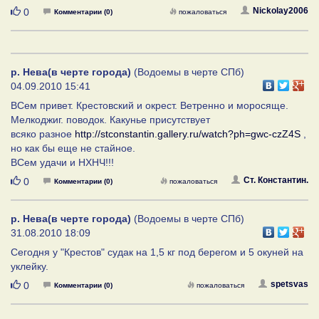
Нравится
Nickolay2006
0
Комментарии (0)
пожаловаться
р. Нева(в черте города)
(Водоемы в черте СПб)
04.09.2010 15:41
ВСем привет. Крестовский и окрест. Ветренно и моросяще.
Мелкоджиг. поводок. Какунье присутствует
всяко разное
http://stconstantin.gallery.ru/watch?ph=gwc-czZ4S
,
но как бы еще не стайное.
ВСем удачи и НХНЧ!!!
Нравится
Ст. Константин.
0
Комментарии (0)
пожаловаться
р. Нева(в черте города)
(Водоемы в черте СПб)
31.08.2010 18:09
Сегодня у "Крестов" судак на 1,5 кг под берегом и 5 окуней на
уклейку.
Нравится
spetsvas
0
Комментарии (0)
пожаловаться