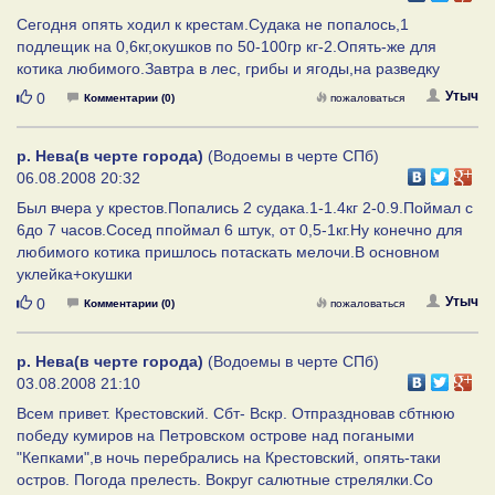
Сегодня опять ходил к крестам.Судака не попалось,1
подлещик на 0,6кг,окушков по 50-100гр кг-2.Опять-же для
котика любимого.Завтра в лес, грибы и ягоды,на разведку
Нравится
Утыч
0
Комментарии (0)
пожаловаться
р. Нева(в черте города)
(Водоемы в черте СПб)
06.08.2008 20:32
Был вчера у крестов.Попались 2 судака.1-1.4кг 2-0.9.Поймал с
6до 7 часов.Сосед ппоймал 6 штук, от 0,5-1кг.Ну конечно для
любимого котика пришлось потаскать мелочи.В основном
уклейка+окушки
Нравится
Утыч
0
Комментарии (0)
пожаловаться
р. Нева(в черте города)
(Водоемы в черте СПб)
03.08.2008 21:10
Всем привет. Крестовский. Сбт- Вскр. Отпраздновав сбтнюю
победу кумиров на Петровском острове над погаными
"Кепками",в ночь перебрались на Крестовский, опять-таки
остров. Погода прелесть. Вокруг салютные стрелялки.Со