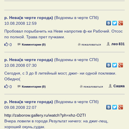
р. Нева(в черте города)
(Водоемы в черте СПб)
10.08.2008 12:59
Пробовал порыбачить на Неве напротив ф-ки Рабочий. Отсос
по полной. Трава прет пучками.
Нравится
лео 831
0
Комментарии (0)
пожаловаться
р. Нева(в черте города)
(Водоемы в черте СПб)
10.08.2008 07:30
Сегодня, с 3 до 8 литейный мост, джиг- ни одной поклевки.
Обидно(
Нравится
Сашка
0
Комментарии (0)
пожаловаться
р. Нева(в черте города)
(Водоемы в черте СПб)
09.08.2008 22:07
http://zaborow.gallery.ru/watch?ph=xhz-O2TI
Вчера ловили в городе.Результат ничего: на джиг-лещ,
хороший окунь,судак.