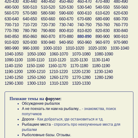
420-430
430-440
440-450
450-460
460-470
470-480
480-490
490-500
500-510
510-520
520-530
530-540
540-550
550-560
560-570
570-580
580-590
590-600
600-610
610-620
620-630
630-640
640-650
650-660
660-670
670-680
680-690
690-700
700-710
710-720
720-730
730-740
740-750
750-760
760-770
770-780
780-790
790-800
800-810
810-820
820-830
830-840
840-850
850-860
860-870
870-880
880-890
890-900
900-910
910-920
920-930
930-940
940-950
950-960
960-970
970-980
980-990
990-1000
1000-1010
1010-1020
1020-1030
1030-1040
1040-1050
1050-1060
1060-1070
1070-1080
1080-1090
1090-1100
1100-1110
1110-1120
1120-1130
1130-1140
1140-1150
1150-1160
1160-1170
1170-1180
1180-1190
1190-1200
1200-1210
1210-1220
1220-1230
1230-1240
1240-1250
1250-1260
1260-1270
1270-1280
1280-1290
1290-1300
1300-1310
1310-1320
1320-1330
Похожие темы на
форуме:
Обсуждение рыбалок
А не поехать ли нам на рыбалку...
- знакомства, поиск
попутчиков
Дороги
- Как добраться, где остановиться и тд.
Рыбацкие места
- спросить про неизученные места для
рыбалки
Рыболовные базы. Отзывы.