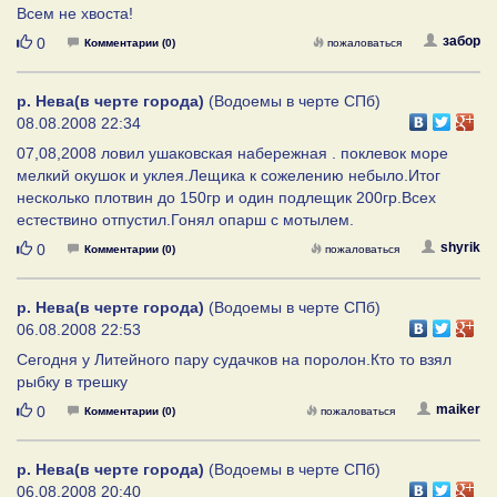
Всем не хвоста!
Нравится
забор
0
Комментарии (0)
пожаловаться
р. Нева(в черте города)
(Водоемы в черте СПб)
08.08.2008 22:34
07,08,2008 ловил ушаковская набережная . поклевок море
мелкий окушок и уклея.Лещика к сожелению небыло.Итог
несколько плотвин до 150гр и один подлещик 200гр.Всех
естествино отпустил.Гонял опарш с мотылем.
Нравится
shyrik
0
Комментарии (0)
пожаловаться
р. Нева(в черте города)
(Водоемы в черте СПб)
06.08.2008 22:53
Сегодня у Литейного пару судачков на поролон.Кто то взял
рыбку в трешку
Нравится
maiker
0
Комментарии (0)
пожаловаться
р. Нева(в черте города)
(Водоемы в черте СПб)
06.08.2008 20:40