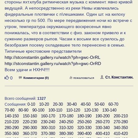
стороны яхт.клуба ритмическая музыка с коммент. явно кривой
ведущей. А непосредственно из реки Невы извлекались
фидеральные плотвички с п\лешиками. Один шт. на килоху
несколько гр по 500. По мере передвижения ночи ко встрече с
утром, температура окружающего воскресенья явно
понижалась, что в соответствии с физ. законом привело и к
сужению размеров рыпов. Часам к восьми все сузилось до
безобразия посему охладевшее тело перенесено в семью.
Типичные крестовские представители
http://stconstantin.gallery.ru/watch?ph=gwc-OrRL
http://stconstantin.gallery.ru/watch?ph=gwc-OrRD
Всем удачи и НХНЧ!!!!
Нравится
Ст. Константин.
0
Комментарии (0)
пожаловаться
Всего сообщений:
1327
0-10
10-20
20-30
30-40
40-50
50-60
60-70
Сообщения:
70-80
80-90
90-100
100-110
110-120
120-130
130-140
140-150
150-160
160-170
170-180
180-190
190-200
200-210
210-220
220-230
230-240
240-250
250-260
260-270
270-280
280-290
290-300
300-310
310-320
320-330
330-340
340-350
350-360
360-370
370-380
380-390
390-400
400-410
410-420