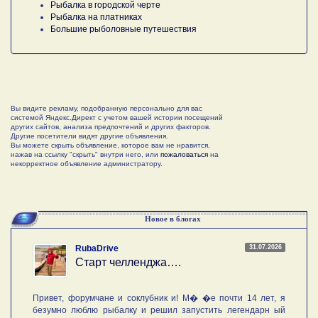
Рыбалка в городской черте
Рыбалка на платниках
Большие рыболовные путешествия
Вы видите рекламу, подобранную персонально для вас
системой Яндекс.Директ с учетом вашей истории посещений
других сайтов, анализа предпочтений и других факторов.
Другие посетители видят другие объявления.
Вы можете скрыть объявление, которое вам не нравится,
нажав на ссылку "скрыть" внутри него, или
пожаловаться
на
некорректное объявление администратору.
Новое в блогах
31.07.2026
RubaDrive
Старт челленджа….
Привет, форумчане и соклубник и! М� �е почти 14 лет, я
безумно люблю рыбалку и решил запустить легендарн ый