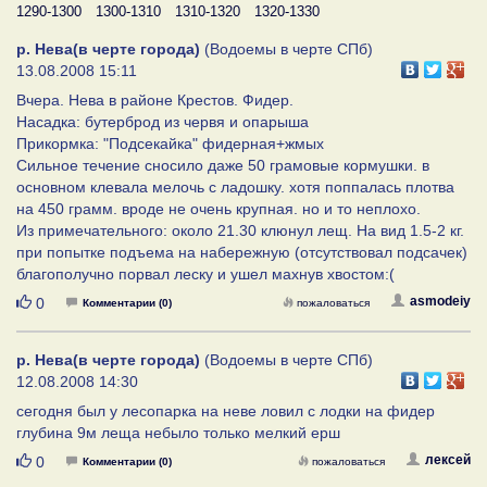
1290-1300
1300-1310
1310-1320
1320-1330
р. Нева(в черте города)
(Водоемы в черте СПб)
13.08.2008 15:11
Вчера. Нева в районе Крестов. Фидер.
Насадка: бутерброд из червя и опарыша
Прикормка: "Подсекайка" фидерная+жмых
Сильное течение сносило даже 50 грамовые кормушки. в
основном клевала мелочь с ладошку. хотя поппалась плотва
на 450 грамм. вроде не очень крупная. но и то неплохо.
Из примечательного: около 21.30 клюнул лещ. На вид 1.5-2 кг.
при попытке подъема на набережную (отсутствовал подсачек)
благополучно порвал леску и ушел махнув хвостом:(
Нравится
asmodeiy
0
Комментарии (0)
пожаловаться
р. Нева(в черте города)
(Водоемы в черте СПб)
12.08.2008 14:30
сегодня был у лесопарка на неве ловил с лодки на фидер
глубина 9м леща небыло только мелкий ерш
Нравится
лексей
0
Комментарии (0)
пожаловаться