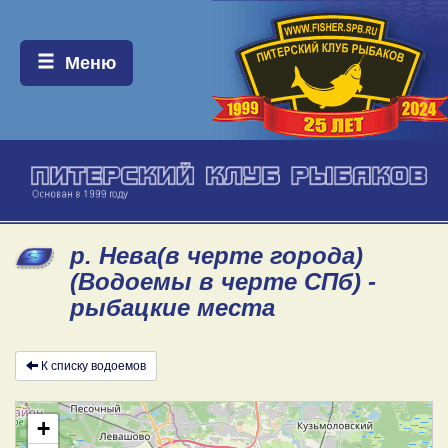
Меню:
Меню
р. Нева(в черте города)
(Водоемы в черте СПб) -
рыбацкие места
К списку водоемов
+