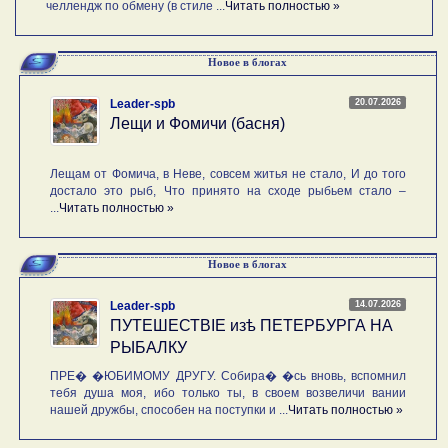
челлендж по обмену (в стиле ...
Читать полностью »
Новое в блогах
20.07.2026
Leader-spb
Лещи и Фомичи (басня)
Лещам от Фомича, в Неве, совсем житья не стало, И до того
достало это рыб, Что принято на сходе рыбьем стало –
...
Читать полностью »
Новое в блогах
14.07.2026
Leader-spb
ПУТЕШЕСТВIE изѣ ПЕТЕРБУРГА НА
РЫБАЛКУ
ПРЕ� �ЮБИМОМУ ДРУГУ. Собира� �сь вновь, вспомнил
тебя душа моя, ибо только ты, в своем возвеличи вании
нашей дружбы, способен на поступки и ...
Читать полностью »