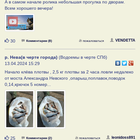
А в самом начале ролика небольшая прогулка по дворам.
Всем хорошего вечера!
Нравится
VENDETTA
30
Комментарии (8)
пожаловаться
р. Нева(в черте города)
(Водоемы в черте СПб)
13.04.2024 15:29
Начало клёва плотвы , 2,5 кг плотвы за 2 часа ловли недалеко
от моста Александра Невского ,опарыш,поплавок,поводок
0,14,крючок 5 номер...
Нравится
leonidoss891
25
Комментарии (2)
пожаловаться