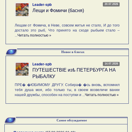
20.07.2026
Leader-spb
Лещи и Фомичи (басня)
Лещам от Фомича, в Неве, совсем житья не стало, И до того
достало это рыб, Что принято на сходе рыбьем стало –
...
Читать полностью »
Новое в блогах
14.07.2026
Leader-spb
ПУТЕШЕСТВIE изѣ ПЕТЕРБУРГА НА
РЫБАЛКУ
ПРЕ� �ЮБИМОМУ ДРУГУ. Собира� �сь вновь, вспомнил
тебя душа моя, ибо только ты, в своем возвеличи вании
нашей дружбы, способен на поступки и ...
Читать полностью »
Самое обсуждаемое