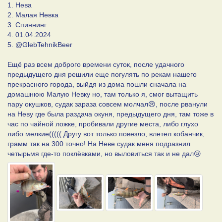
1. Нева
2. Малая Невка
3. Спиннинг
4. 01.04.2024
5. @GlebTehnikBeer
Ещё раз всем доброго времени суток, после удачного
предыдущего дня решили еще погулять по рекам нашего
прекрасного города, выйдя из дома пошли сначала на
домашнюю Малую Невку но, там только я, смог вытащить
пару окушков, судак зараза совсем молчал😢, после рванули
на Неву где была раздача окуня, предыдущего дня, там тоже в
час по чайной ложке, пробивали другие места, либо глухо
либо мелкие((((( Другу вот только повезло, влетел кобанчик,
грамм так на 300 точно! На Неве судак меня подразнил
четырьмя где-то поклёвками, но выловиться так и не дал😢