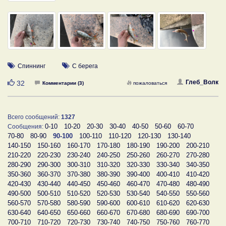
Спиннинг
С берега
Нравится
Глеб_Волк
32
Комментарии (3)
пожаловаться
Всего сообщений:
1327
0-10
10-20
20-30
30-40
40-50
50-60
60-70
Сообщения:
70-80
80-90
90-100
100-110
110-120
120-130
130-140
140-150
150-160
160-170
170-180
180-190
190-200
200-210
210-220
220-230
230-240
240-250
250-260
260-270
270-280
280-290
290-300
300-310
310-320
320-330
330-340
340-350
350-360
360-370
370-380
380-390
390-400
400-410
410-420
420-430
430-440
440-450
450-460
460-470
470-480
480-490
490-500
500-510
510-520
520-530
530-540
540-550
550-560
560-570
570-580
580-590
590-600
600-610
610-620
620-630
630-640
640-650
650-660
660-670
670-680
680-690
690-700
700-710
710-720
720-730
730-740
740-750
750-760
760-770