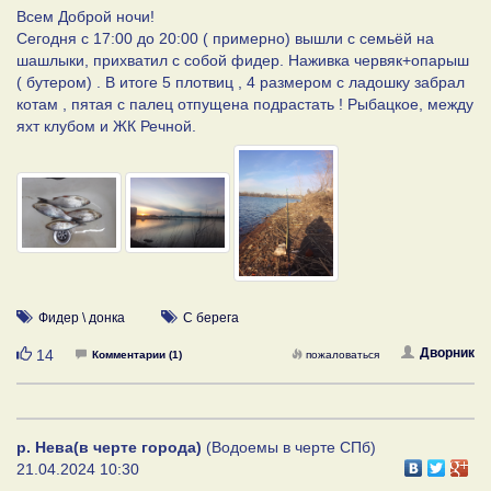
Всем Доброй ночи!
Сегодня с 17:00 до 20:00 ( примерно) вышли с семьёй на
шашлыки, прихватил с собой фидер. Наживка червяк+опарыш
( бутером) . В итоге 5 плотвиц , 4 размером с ладошку забрал
котам , пятая с палец отпущена подрастать ! Рыбацкое, между
яхт клубом и ЖК Речной.
Фидер \ донка
С берега
Нравится
Дворник
14
Комментарии (1)
пожаловаться
р. Нева(в черте города)
(Водоемы в черте СПб)
21.04.2024 10:30