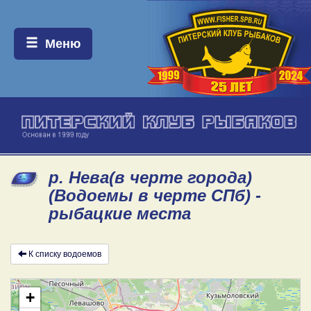
Меню:
Меню
р. Нева(в черте города)
(Водоемы в черте СПб) -
рыбацкие места
К списку водоемов
+