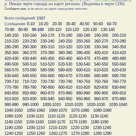
р. Нева(в черте города) на карте региона: (Водоемы в черте СПб)
Сообщите нам
, если место на карте определено неточно
Всего сообщений:
1327
0-10
10-20
20-30
30-40
40-50
50-60
60-70
Сообщения:
70-80
80-90
90-100
100-110
110-120
120-130
130-140
140-150
150-160
160-170
170-180
180-190
190-200
200-210
210-220
220-230
230-240
240-250
250-260
260-270
270-280
280-290
290-300
300-310
310-320
320-330
330-340
340-350
350-360
360-370
370-380
380-390
390-400
400-410
410-420
420-430
430-440
440-450
450-460
460-470
470-480
480-490
490-500
500-510
510-520
520-530
530-540
540-550
550-560
560-570
570-580
580-590
590-600
600-610
610-620
620-630
630-640
640-650
650-660
660-670
670-680
680-690
690-700
700-710
710-720
720-730
730-740
740-750
750-760
760-770
770-780
780-790
790-800
800-810
810-820
820-830
830-840
840-850
850-860
860-870
870-880
880-890
890-900
900-910
910-920
920-930
930-940
940-950
950-960
960-970
970-980
980-990
990-1000
1000-1010
1010-1020
1020-1030
1030-1040
1040-1050
1050-1060
1060-1070
1070-1080
1080-1090
1090-1100
1100-1110
1110-1120
1120-1130
1130-1140
1140-1150
1150-1160
1160-1170
1170-1180
1180-1190
1190-1200
1200-1210
1210-1220
1220-1230
1230-1240
1240-1250
1250-1260
1260-1270
1270-1280
1280-1290