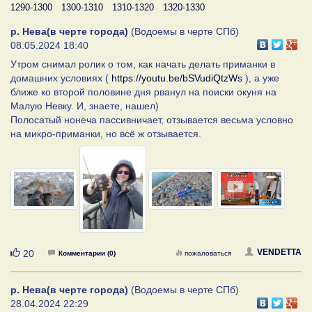
1290-1300
1300-1310
1310-1320
1320-1330
р. Нева(в черте города)
(Водоемы в черте СПб)
08.05.2024 18:40
Утром снимал ролик о том, как начать делать приманки в
домашних условиях (
https://youtu.be/bSVudiQtzWs
), а уже
ближе ко второй половине дня рванул на поиски окуня на
Малую Невку. И, знаете, нашел)
Полосатый нонеча пассивничает, отзывается весьма условно
на микро-приманки, но всё ж отзывается.
Нравится
VENDETTA
20
Комментарии (0)
пожаловаться
р. Нева(в черте города)
(Водоемы в черте СПб)
28.04.2024 22:29