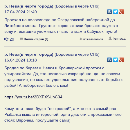
р. Нева(в черте города)
(Водоемы в черте СПб)
17.04.2024 21:49
Проехал на велосипеде по Свердловской набережной до
Литейного моста. Грустные корюшатники бросают пауков в
воду и, вытащив упоминают чьих то мам и бабушек; пусто!
Нравится
lempaa
29
Комментарии (0)
пожаловаться
р. Нева(в черте города)
(Водоемы в черте СПб)
16.04.2024 19:18
Бродил по берегам Невки и Кронверкской протоки с
ультралайтом. Да, это несколько извращённо, да, не совсем
под условия, но сколько удовольствия получаешь от борьбы с
рыбой! А побороться было с кем!
https://youtu.be/2DXFXSUhC04
Кому-то и такое будет "не трофей", а мне вот в самый раз.
Рыбалка вышла интересной, одни диалоги с прохожими чего
стоят. Впрочем, послушайте сами)