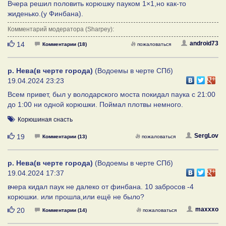
Вчера решил половить корюшку пауком 1×1,но как-то
жиденько.(у Финбана).
Комментарий модератора (Sharpey):
Нравится
android73
14
Комментарии (18)
пожаловаться
р. Нева(в черте города)
(Водоемы в черте СПб)
19.04.2024 23:23
Всем привет, был у володарского моста покидал паука с 21:00
до 1:00 ни одной корюшки. Поймал плотвы немного.
Корюшиная снасть
Нравится
SergLov
19
Комментарии (13)
пожаловаться
р. Нева(в черте города)
(Водоемы в черте СПб)
19.04.2024 17:37
вчера кидал паук не далеко от финбана. 10 забросов -4
корюшки. или прошла,или ещё не было?
Нравится
maxxxo
20
Комментарии (14)
пожаловаться