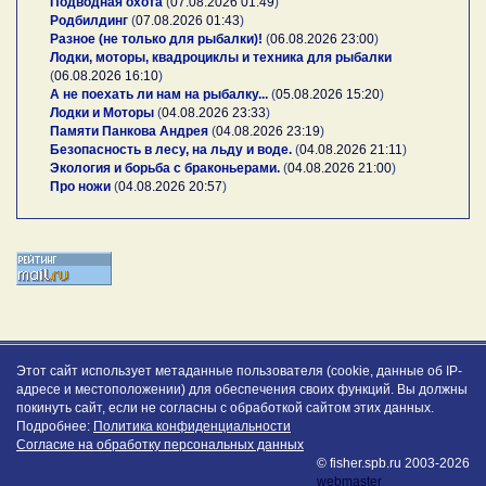
Подводная охота
(
07.08.2026 01:49
)
Родбилдинг
(
07.08.2026 01:43
)
Разное (не только для рыбалки)!
(
06.08.2026 23:00
)
Лодки, моторы, квадроциклы и техника для рыбалки
(
06.08.2026 16:10
)
А не поехать ли нам на рыбалку...
(
05.08.2026 15:20
)
Лодки и Моторы
(
04.08.2026 23:33
)
Памяти Панкова Андрея
(
04.08.2026 23:19
)
Безопасность в лесу, на льду и воде.
(
04.08.2026 21:11
)
Экология и борьба с браконьерами.
(
04.08.2026 21:00
)
Про ножи
(
04.08.2026 20:57
)
Этот сайт использует метаданные пользователя (cookie, данные об IP-
адресе и местоположении) для обеспечения своих функций. Вы должны
покинуть сайт, если не согласны с обработкой сайтом этих данных.
Подробнее:
Политика конфиденциальности
Согласие на обработку персональных данных
© fisher.spb.ru 2003-2026
webmaster