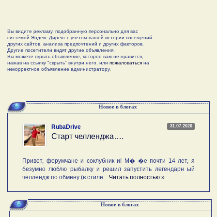
Вы видите рекламу, подобранную персонально для вас
системой Яндекс.Директ с учетом вашей истории посещений
других сайтов, анализа предпочтений и других факторов.
Другие посетители видят другие объявления.
Вы можете скрыть объявление, которое вам не нравится,
нажав на ссылку "скрыть" внутри него, или
пожаловаться
на
некорректное объявление администратору.
Новое в блогах
31.07.2026
RubaDrive
Старт челленджа….
Привет, форумчане и соклубник и! М� �е почти 14 лет, я
безумно люблю рыбалку и решил запустить легендарн ый
челлендж по обмену (в стиле ...
Читать полностью »
Новое в блогах