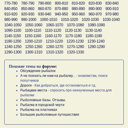
770-780
780-790
790-800
800-810
810-820
820-830
830-840
840-850
850-860
860-870
870-880
880-890
890-900
900-910
910-920
920-930
930-940
940-950
950-960
960-970
970-980
980-990
990-1000
1000-1010
1010-1020
1020-1030
1030-1040
1040-1050
1050-1060
1060-1070
1070-1080
1080-1090
1090-1100
1100-1110
1110-1120
1120-1130
1130-1140
1140-1150
1150-1160
1160-1170
1170-1180
1180-1190
1190-1200
1200-1210
1210-1220
1220-1230
1230-1240
1240-1250
1250-1260
1260-1270
1270-1280
1280-1290
1290-1300
1300-1310
1310-1320
1320-1330
Похожие темы на
форуме:
Обсуждение рыбалок
А не поехать ли нам на рыбалку...
- знакомства, поиск
попутчиков
Дороги
- Как добраться, где остановиться и тд.
Рыбацкие места
- спросить про неизученные места для
рыбалки
Рыболовные базы. Отзывы.
Рыбалка в городской черте
Рыбалка на платниках
Большие рыболовные путешествия