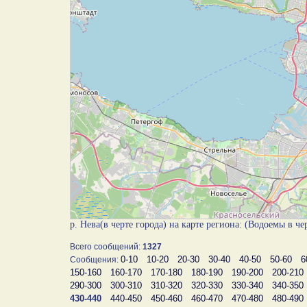
р. Нева(в черте города) на карте региона: (Водоемы в ч
Всего сообщений:
1327
0-10
10-20
20-30
30-40
40-50
50-60
6
Сообщения:
150-160
160-170
170-180
180-190
190-200
200-210
290-300
300-310
310-320
320-330
330-340
340-350
430-440
440-450
450-460
460-470
470-480
480-490