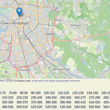
ерте СПб)
Сообщите нам
, если место на карте определено неточно
0-70
70-80
80-90
90-100
100-110
110-120
120-130
130-140
140-1
210-220
220-230
230-240
240-250
250-260
260-270
270-280
280-
350-360
360-370
370-380
380-390
390-400
400-410
410-420
420-
490-500
500-510
510-520
520-530
530-540
540-550
550-560
560-