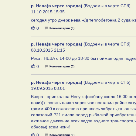
р. Нева(в черте города)
(Водоемы в черте СПб)
11.10.2015 15:35
сегодня утро джерк нева ж/д теплобетонка 2 судачк
Нравится
0
Комментарии (0)
р. Нева(в черте города)
(Водоемы в черте СПб)
08.10.2015 21:15
Река . НЕВА с 14-00 до 18-30 бы пойман один подле
Нравится
0
Комментарии (0)
р. Нева(в черте города)
(Водоемы в черте СПб)
19.09.2015 08:01
Вчера...приехал на Неву к финбану около 16.00.по
ночи)))..ловить начал через час.поставил рейнс са
грамм 400.к сожалению пришлось забрать,т.к. он за
салатовый Р21 пилло,перед рыбалкой приобретенный
активное движение всех видов водного транспорта,
обновы).всем нхнч!
Нравится
0
Комментарии (0)