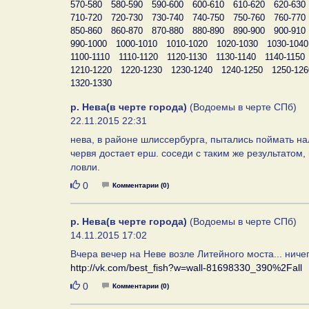
570-580
580-590
590-600
600-610
610-620
620-630
710-720
720-730
730-740
740-750
750-760
760-770
850-860
860-870
870-880
880-890
890-900
900-910
990-1000
1000-1010
1010-1020
1020-1030
1030-1040
1100-1110
1110-1120
1120-1130
1130-1140
1140-1150
1210-1220
1220-1230
1230-1240
1240-1250
1250-126
1320-1330
р. Нева(в черте города)
(Водоемы в черте СПб)
22.11.2015 22:31
нева, в районе шлиссербурга, пытались поймать нал
червя достает ерш. соседи с таким же результатом, 
ловли.
Нравится
0
Комментарии (0)
р. Нева(в черте города)
(Водоемы в черте СПб)
14.11.2015 17:02
Вчера вечер на Неве возле Литейного моста... нич
http://vk.com/best_fish?w=wall-81698330_390%2Fall
Нравится
0
Комментарии (0)