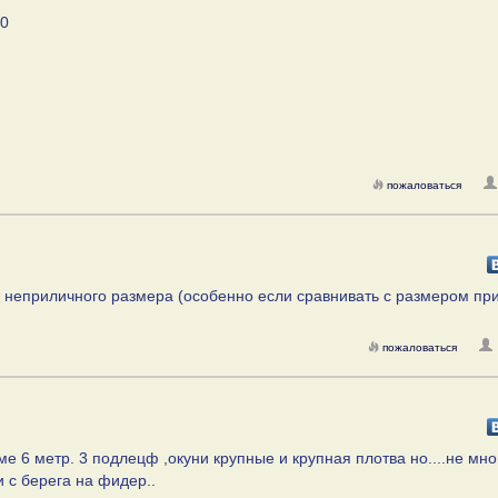
30
пожаловаться
ж неприличного размера (особенно если сравнивать с размером пр
пожаловаться
ме 6 метр. 3 подлецф ,окуни крупные и крупная плотва но....не мно
и с берега на фидер..