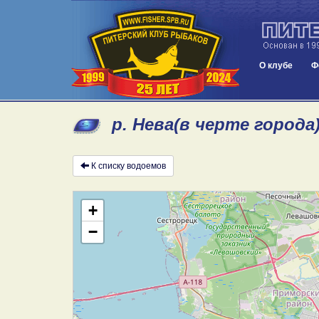
О клубе
Ф
р. Нева(в черте города
К списку водоемов
+
−