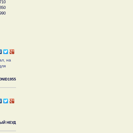
710
850
990
ал, на
для
ONID1955
ЫЙ НЕУД