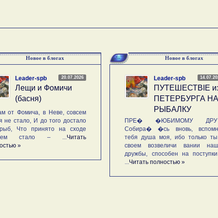
Новое в блогах
Новое в блогах
20.07.2026
14.07.2
Leader-spb
Leader-spb
Лещи и Фомичи
ПУТЕШЕСТВIE и
(басня)
ПЕТЕРБУРГА Н
РЫБАЛКУ
м от Фомича, в Неве, совсем
я не стало, И до того достало
ПРЕ� �ЮБИМОМУ ДРУГ
рыб, Что принято на сходе
Собира� �сь вновь, вспомн
ьем стало – ...
Читать
тебя душа моя, ибо только ты
остью »
своем возвеличи вании наш
дружбы, способен на поступк
...
Читать полностью »