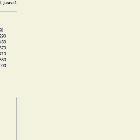
juravs1
50
290
430
570
710
850
990