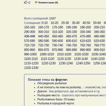
Нравится
0
Комментарии (0)
Всего сообщений:
1327
0-10
10-20
20-30
30-40
40-50
50-60
6
Сообщения:
150-160
160-170
170-180
180-190
190-200
200-210
290-300
300-310
310-320
320-330
330-340
340-350
430-440
440-450
450-460
460-470
470-480
480-490
570-580
580-590
590-600
600-610
610-620
620-630
710-720
720-730
730-740
740-750
750-760
760-770
850-860
860-870
870-880
880-890
890-900
900-910
990-1000
1000-1010
1010-1020
1020-1030
1030-1040
1100-1110
1110-1120
1120-1130
1130-1140
1140-1150
1210-1220
1220-1230
1230-1240
1240-1250
1250-126
1320-1330
Похожие темы на
форуме:
Обсуждение рыбалок
А не поехать ли нам на рыбалку...
- знакомства, по
Дороги
- Как добраться, где остановиться и тд.
Рыбацкие места
- спросить про неизученные мест
Рыболовные базы. Отзывы.
Рыбалка в городской черте