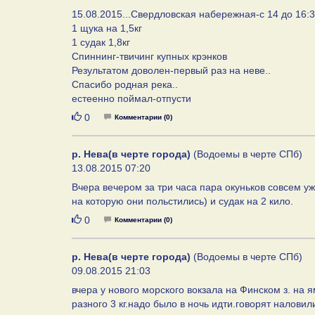
15.08.2015...Свердловская набережная-с 14 до 16:
1 щука на 1,5кг
1 судак 1,8кг
Спиннинг-твичинг купных крэнков
Результатом доволен-первый раз на неве..
Спасибо родная река..
естеенно поймал-отпусти
Нравится
0
Комментарии (0)
р. Нева(в черте города)
(Водоемы в черте СПб)
13.08.2015 07:20
Вчера вечером за три часа пара окуньков совсем у
на которую они польстились) и судак на 2 кило.
Нравится
0
Комментарии (0)
р. Нева(в черте города)
(Водоемы в черте СПб)
09.08.2015 21:03
вчера у нового морского вокзала на Финском з. на я
разного 3 кг.надо было в ночь идти.говорят наловил