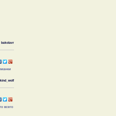
bakolavr
иманки
kind_wolf
го всего