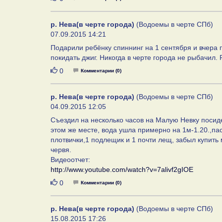
р. Нева(в черте города)
(Водоемы в черте СПб)
07.09.2015 14:21
Подарили ребёнку спиннинг на 1 сентября и вчера
покидать джиг. Никогда в черте города не рыбачил. 
Нравится
0
Комментарии (0)
р. Нева(в черте города)
(Водоемы в черте СПб)
04.09.2015 12:05
Съездил на несколько часов на Малую Невку посиде
этом же месте, вода ушла примерно на 1м-1.20.,пас
плотвички,1 подлещик и 1 почти лещ, забыл купить
червя.
Видеоотчет:
http://www.youtube.com/watch?v=7alivf2gIOE
Нравится
0
Комментарии (0)
р. Нева(в черте города)
(Водоемы в черте СПб)
15.08.2015 17:26