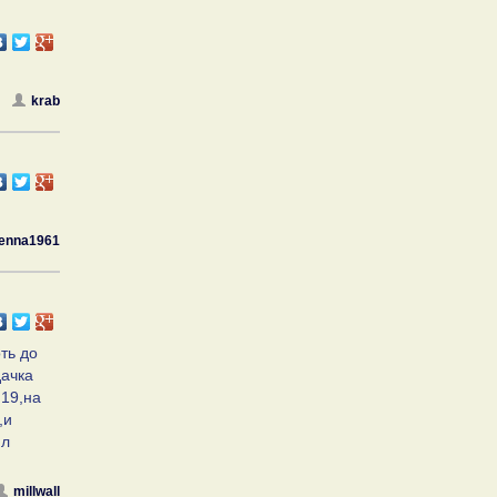
krab
enna1961
ть до
дачка
 19,на
,и
ил
millwall