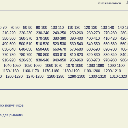
пожаловаться
0-70
70-80
80-90
90-100
100-110
110-120
120-130
130-140
140-1
210-220
220-230
230-240
240-250
250-260
260-270
270-280
280-
350-360
360-370
370-380
380-390
390-400
400-410
410-420
420-
490-500
500-510
510-520
520-530
530-540
540-550
550-560
560-
630-640
640-650
650-660
660-670
670-680
680-690
690-700
700-
770-780
780-790
790-800
800-810
810-820
820-830
830-840
840-
910-920
920-930
930-940
940-950
950-960
960-970
970-980
980-
1040-1050
1050-1060
1060-1070
1070-1080
1080-1090
1090-1100
1150-1160
1160-1170
1170-1180
1180-1190
1190-1200
1200-1210
0
1260-1270
1270-1280
1280-1290
1290-1300
1300-1310
1310-1320
иск попутчиков
а для рыбалки