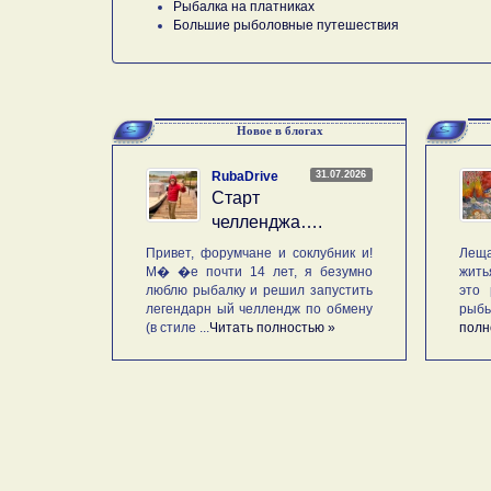
Рыбалка на платниках
Большие рыболовные путешествия
Новое в блогах
31.07.2026
RubaDrive
Старт
челленджа….
Привет, форумчане и соклубник и!
Леща
М� �е почти 14 лет, я безумно
жить
люблю рыбалку и решил запустить
это 
легендарн ый челлендж по обмену
рыб
(в стиле ...
Читать полностью »
полн