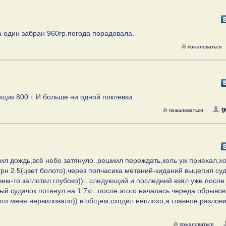
а один забран 960гр.погода порадовала.
пожаловаться
щик 800 г. И больше ни одной поклевки.
g
пожаловаться
лил дождь,всё небо затянуло..решиил переждать,коль уж приехал,хо
турн 2.5(цвет болото),через полчасика метаний-киданий выцепил су
чем-то заглотил глубоко))...следующий и последний взял уже после
.судачок потянул на 1.7кг...после этого началась череда обрывов
что меня нервиловало)).в общем,сходил неплохо,а главное,разлов
пожаловаться