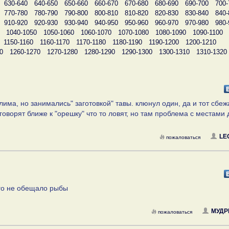
630-640
640-650
650-660
660-670
670-680
680-690
690-700
700-
770-780
780-790
790-800
800-810
810-820
820-830
830-840
840-
910-920
920-930
930-940
940-950
950-960
960-970
970-980
980-
1040-1050
1050-1060
1060-1070
1070-1080
1080-1090
1090-1100
1150-1160
1160-1170
1170-1180
1180-1190
1190-1200
1200-1210
0
1260-1270
1270-1280
1280-1290
1290-1300
1300-1310
1310-1320
има, но занимались" заготовкой" тавы. клюнул один, да и тот сбеж
говорят ближе к "орешку" что то ловят, но там проблема с местами 
LE
пожаловаться
его не обещало рыбы
МУДР
пожаловаться