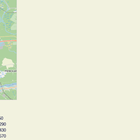
50
290
430
570