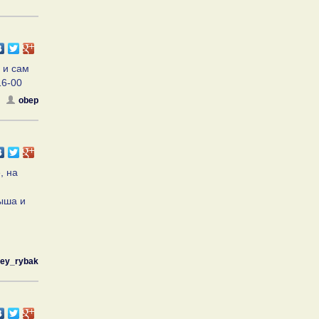
 и сам
16-00
obep
, на
рыша и
ey_rybak