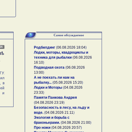
Самое обсуждаемое
026
Родбилдинг
(
06.08.2026 18:04
)
Лодки, моторы, квадроциклы и
зѣ
техника для рыбалки
(
06.08.2026
А
16:10
)
Подводная охота
(
06.08.2026
13:00
)
У.
А не поехать ли нам на
ил
рыбалку...
(
05.08.2026 15:20
)
, в
Лодки и Моторы
(
04.08.2026
ей
23:33
)
и и
Памяти Панкова Андрея
(
04.08.2026 23:19
)
Безопасность в лесу, на льду и
воде.
(
04.08.2026 21:11
)
Экология и борьба с
браконьерами.
(
04.08.2026 21:00
)
Про ножи
(
04.08.2026 20:57
)