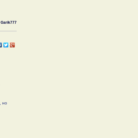
Garik777
е
, но