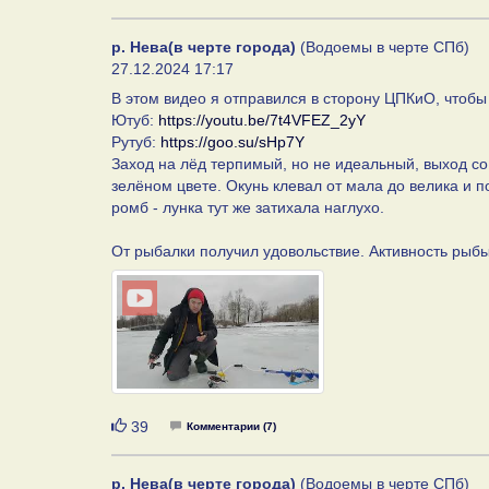
р. Нева(в черте города)
(Водоемы в черте СПб)
27.12.2024 17:17
В этом видео я отправился в сторону ЦПКиО, чтобы
Ютуб:
https://youtu.be/7t4VFEZ_2yY
Рутуб:
https://goo.su/sHp7Y
Заход на лёд терпимый, но не идеальный, выход со 
зелёном цвете. Окунь клевал от мала до велика и п
ромб - лунка тут же затихала наглухо.
От рыбалки получил удовольствие. Активность рыбы 
Нравится
39
Комментарии (7)
р. Нева(в черте города)
(Водоемы в черте СПб)