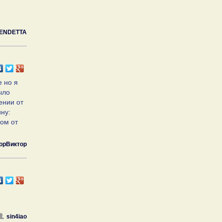
ENDETTA
е но я
ыло
ении от
ну:
ом от
орВиктор
sin4iao