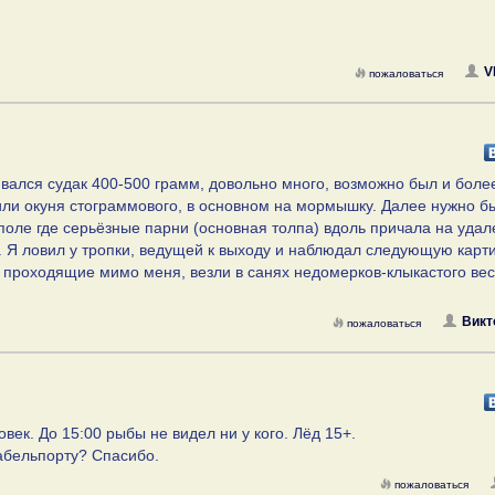
V
пожаловаться
вался судак 400-500 грамм, довольно много, возможно был и боле
овили окуня стограммового, в основном на мормышку. Далее нужно б
 поле где серьёзные парни (основная толпа) вдоль причала на удал
а. Я ловил у тропки, ведущей к выходу и наблюдал следующую карти
 проходящие мимо меня, везли в санях недомерков-клыкастого вес
Викт
пожаловаться
век. До 15:00 рыбы не видел ни у кого. Лёд 15+.
кабельпорту? Спасибо.
пожаловаться