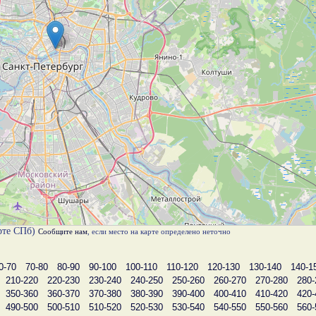
ерте СПб)
Сообщите нам
, если место на карте определено неточно
0-70
70-80
80-90
90-100
100-110
110-120
120-130
130-140
140-1
210-220
220-230
230-240
240-250
250-260
260-270
270-280
280-
350-360
360-370
370-380
380-390
390-400
400-410
410-420
420-
490-500
500-510
510-520
520-530
530-540
540-550
550-560
560-