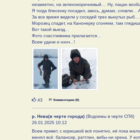
незаметно, на зеленокоричневый.... Ну, пацан вообще
Я тогда блесенку посадил, авось, думаю, словлю... А
За все время видели у соседей трех вынутых рыб....
Морозец спадет, на Канонерку сгоняем, там глядишь
Вот такой выезд...
Фото счастливчика прилагается...
Всем удачи и нхнч...!
Нравится
43
Комментарии (9)
р. Нева(в черте города)
(Водоемы в черте СПб)
26.01.2025 10:12
Всем привет, с корюшкой всё понятно, её пока мало.
менял всё: балансир, раттлин, вибы-ни хрена. У кол