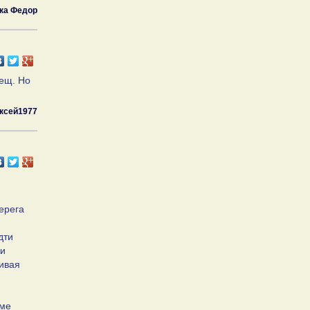
ка Федор
лещ. Но
ксей1977
Серега
дти
 и
ливая
ёме