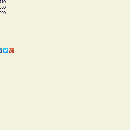
710
850
990