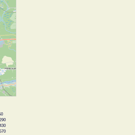
50
290
430
570