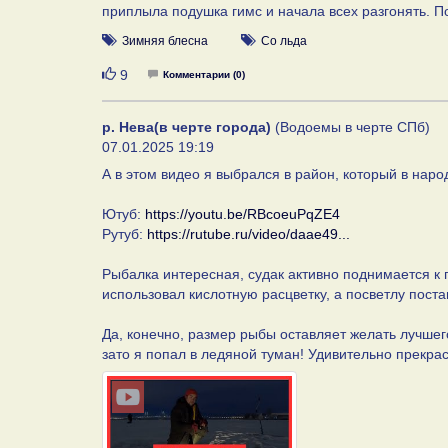
приплыла подушка гимс и начала всех разгонять. По
Зимняя блесна
Со льда
Нравится
9
Комментарии (0)
р. Нева(в черте города)
(Водоемы в черте СПб)
07.01.2025 19:19
А в этом видео я выбрался в район, который в наро
Ютуб:
https://youtu.be/RBcoeuPqZE4
Рутуб:
https://rutube.ru/video/daae49...
Рыбалка интересная, судак активно поднимается к 
использовал кислотную расцветку, а посветлу поста
Да, конечно, размер рыбы оставляет желать лучшего
зато я попал в ледяной туман! Удивительно прекра