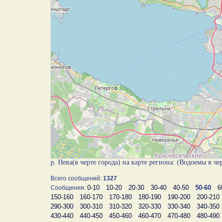
р. Нева(в черте города) на карте региона: (Водоемы в ч
Всего сообщений:
1327
0-10
10-20
20-30
30-40
40-50
50-60
6
Сообщения:
150-160
160-170
170-180
180-190
190-200
200-210
290-300
300-310
310-320
320-330
330-340
340-350
430-440
440-450
450-460
460-470
470-480
480-490