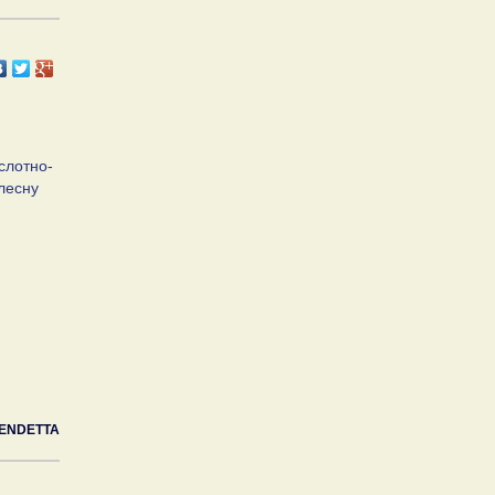
слотно-
лесну
ENDETTA