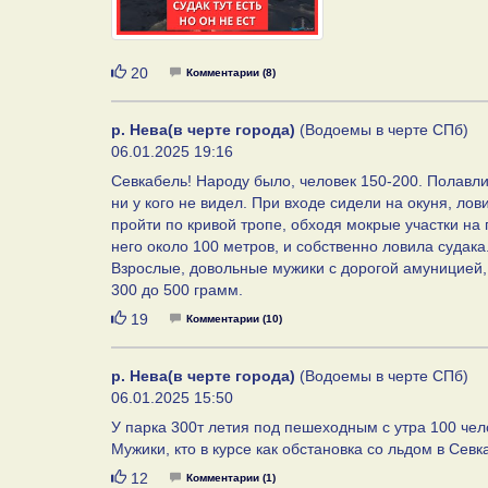
Нравится
20
Комментарии (8)
р. Нева(в черте города)
(Водоемы в черте СПб)
06.01.2025 19:16
Севкабель! Народу было, человек 150-200. Полавли
ни у кого не видел. При входе сидели на окуня, л
пройти по кривой тропе, обходя мокрые участки на
него около 100 метров, и собственно ловила судак
Взрослые, довольные мужики с дорогой амуницией,
300 до 500 грамм.
Нравится
19
Комментарии (10)
р. Нева(в черте города)
(Водоемы в черте СПб)
06.01.2025 15:50
У парка 300т летия под пешеходным с утра 100 чело
Мужики, кто в курсе как обстановка со льдом в Сев
Нравится
12
Комментарии (1)