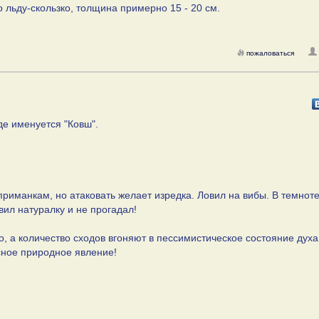
 льду-скользко, толщина примерно 15 - 20 см.
пожаловаться
де именуется "Ковш".
приманкам, но атаковать желает изредка. Ловил на вибы. В темнот
вил натуралку и не прогадал!
, а количество сходов вгоняют в пессимистическое состояние духа
сное природное явление!