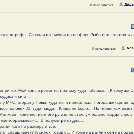
Дядь
пожаловаться
вали штрафы. Сказали по тысячи но не факт. Рыба есть, плотва и 
Але
пожаловаться
ктричке. Мой конь в ремонте, поэтому куда поближе.... К тому же 
удака и сига...
а у МЧС, вторая у Невы, куда мы и поперлись.. Погода шикарная, и
ь человек 30, туда- сюда... Клева не было.... Но- новичкам везёт,
Мелковат, конечно, но я его ругать не стал, уж больно морда счаст
н желтооранжевый.... В полуметре от дна....
раничного по размеру и все.
о это, спрашивает? А сижок, говорю... И тоже на ратлин сел на подъ