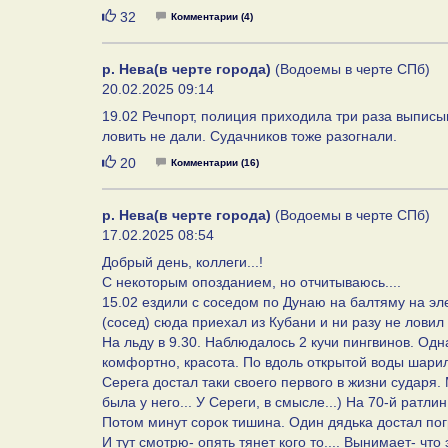
Нравится
32
Комментарии (4)
р. Нева(в черте города)
(Водоемы в черте СПб)
20.02.2025 09:14
19.02 Речпорт, полиция приходила три раза выписы
ловить не дали. Судачников тоже разогнали.
Нравится
20
Комментарии (16)
р. Нева(в черте города)
(Водоемы в черте СПб)
17.02.2025 08:54
Добрый день, коллеги...!
С некоторым опозданием, но отчитываюсь....
15.02 ездили с соседом по Дунаю на балтяму на эле
(сосед) сюда приехал из Кубани и ни разу не ловил с
На льду в 9.30. Наблюдалось 2 кучи пингвинов. Одн
комфортно, красота. По вдоль открытой воды шарилос
Серега достал таки своего первого в жизни сударя. 
была у него... У Сереги, в смысле...) На 70-й ратли
Потом минут сорок тишина. Один дядька достал пог
И тут смотрю- опять тянет кого то.... Вынимает- чт