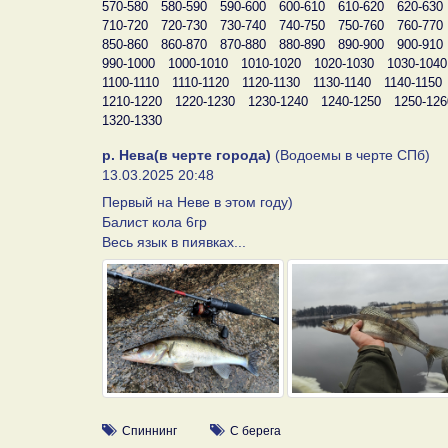
570-580
580-590
590-600
600-610
610-620
620-630
710-720
720-730
730-740
740-750
750-760
760-770
850-860
860-870
870-880
880-890
890-900
900-910
990-1000
1000-1010
1010-1020
1020-1030
1030-1040
1100-1110
1110-1120
1120-1130
1130-1140
1140-1150
1210-1220
1220-1230
1230-1240
1240-1250
1250-126
1320-1330
р. Нева(в черте города)
(Водоемы в черте СПб)
13.03.2025 20:48
Первый на Неве в этом году)
Балист кола 6гр
Весь язык в пиявках...
Спиннинг
С берега