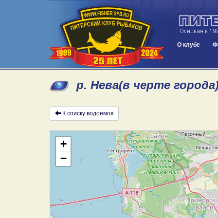
О клубе
Ф
р. Нева(в черте города
К списку водоемов
+
−