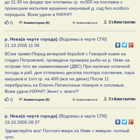
до 11.30 на федер три плотвины гр. по300 на поплавок с
прокисшим матылем ершинно какуневый д. сад без особого
передыха. Всем удачи и НХНЧ!!!
Нравится
Ст.Константин
0
Комментарии (0)
пожаловаться
р. Нева(в черте города)
(Водоемы в черте СПб)
21.10.2005 11:08
ВСем привет.Перед вечерней борьбой с Гимарой ишем на
стадио Петровский, проведена проверка рыби на р. Неве на
острове того же наименования.(ДВС).При наличии отличной
погоды и раб. дня отловлено десятка полтора плотвичек, пара
какушков и 1п/л гр. на 400.(все на двоих).После 11
перебрались на Елагин.Пиписочные п/какуня и сопливые.
Всем удачи,НХНЧ!!! Зенит ч. всего!!!
Нравится
Ст.Константин
0
Комментарии (0)
пожаловаться
р. Нева(в черте города)
(Водоемы в черте СПб)
19.10.2005 08:37
Здравствуйте все! Постоял вчера на Неве с живцом- полный
чупс.