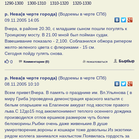
1290-1300
1300-1310
1310-1320
1320-1330
р. Нева(в черте города)
(Водоемы в черте СПб)
09.11.2005 14:05
Вчера, в районе 20.30, с младшим сыном пошли погулять к
Троицкому мосту. В 21.00 мной был пойман судак.
Взвешивание показало - 2,100. Соблазнился обжора рипером
желто-зеленого цвета с флюриками - 15 см.
Сегодня пойду гулять снова.
Нравится
Бырбыр
0
Комментарии (0)
пожаловаться
р. Нева(в черте города)
(Водоемы в черте СПб)
08.11.2005 10:10
Всем привет.Вчера. В память о празднике им. Вл.Ульянова ( в
миру Гриба )проведена демонстрация красного матыля с
белым опарышем на Елагином аккурат под хвостом правого
льва.С 12до15 под аккомпонимент теплого осеннего дождика
производился отлов ершиков размером чуть более
беломорины.Рыбки очень даже живенькие.В душе
умиротворение,вороны и кошкари тоже довольны.Из экзотики-
рядом коллега занимался нахлыстом.Появилась гордость за