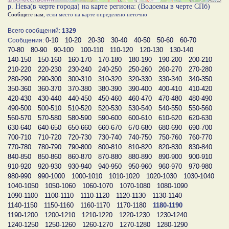
р. Нева(в черте города) на карте региона: (Водоемы в черте СПб)
Сообщите нам
, если место на карте определено неточно
Всего сообщений:
1329
0-10
10-20
20-30
30-40
40-50
50-60
60-70
Сообщения:
70-80
80-90
90-100
100-110
110-120
120-130
130-140
140-150
150-160
160-170
170-180
180-190
190-200
200-210
210-220
220-230
230-240
240-250
250-260
260-270
270-280
280-290
290-300
300-310
310-320
320-330
330-340
340-350
350-360
360-370
370-380
380-390
390-400
400-410
410-420
420-430
430-440
440-450
450-460
460-470
470-480
480-490
490-500
500-510
510-520
520-530
530-540
540-550
550-560
560-570
570-580
580-590
590-600
600-610
610-620
620-630
630-640
640-650
650-660
660-670
670-680
680-690
690-700
700-710
710-720
720-730
730-740
740-750
750-760
760-770
770-780
780-790
790-800
800-810
810-820
820-830
830-840
840-850
850-860
860-870
870-880
880-890
890-900
900-910
910-920
920-930
930-940
940-950
950-960
960-970
970-980
980-990
990-1000
1000-1010
1010-1020
1020-1030
1030-1040
1040-1050
1050-1060
1060-1070
1070-1080
1080-1090
1090-1100
1100-1110
1110-1120
1120-1130
1130-1140
1140-1150
1150-1160
1160-1170
1170-1180
1180-1190
1190-1200
1200-1210
1210-1220
1220-1230
1230-1240
1240-1250
1250-1260
1260-1270
1270-1280
1280-1290