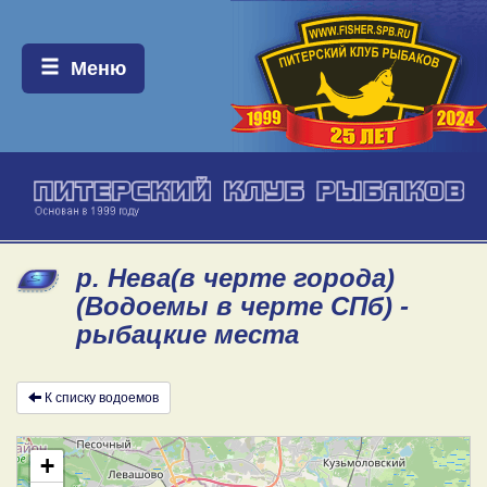
Меню:
Меню
р. Нева(в черте города)
(Водоемы в черте СПб) -
рыбацкие места
К списку водоемов
+