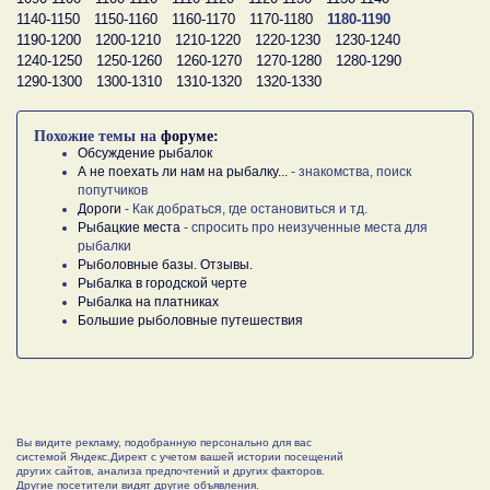
1140-1150
1150-1160
1160-1170
1170-1180
1180-1190
1190-1200
1200-1210
1210-1220
1220-1230
1230-1240
1240-1250
1250-1260
1260-1270
1270-1280
1280-1290
1290-1300
1300-1310
1310-1320
1320-1330
Похожие темы на
форуме:
Обсуждение рыбалок
А не поехать ли нам на рыбалку...
- знакомства, поиск
попутчиков
Дороги
- Как добраться, где остановиться и тд.
Рыбацкие места
- спросить про неизученные места для
рыбалки
Рыболовные базы. Отзывы.
Рыбалка в городской черте
Рыбалка на платниках
Большие рыболовные путешествия
Вы видите рекламу, подобранную персонально для вас
системой Яндекс.Директ с учетом вашей истории посещений
других сайтов, анализа предпочтений и других факторов.
Другие посетители видят другие объявления.