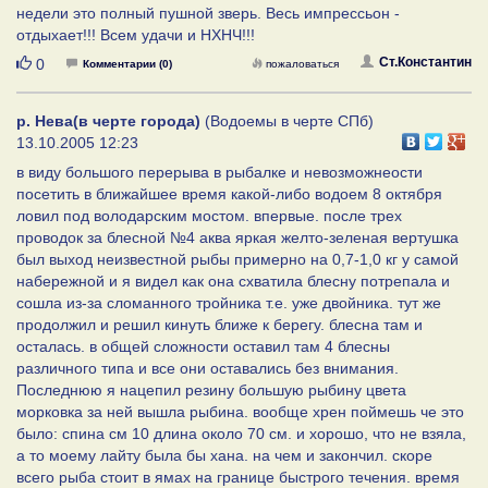
недели это полный пушной зверь. Весь импрессьон -
отдыхает!!! Всем удачи и НХНЧ!!!
Нравится
Ст.Константин
0
Комментарии (0)
пожаловаться
р. Нева(в черте города)
(Водоемы в черте СПб)
13.10.2005 12:23
в виду большого перерыва в рыбалке и невозможнеости
посетить в ближайшее время какой-либо водоем 8 октября
ловил под володарским мостом. впервые. после трех
проводок за блесной №4 аква яркая желто-зеленая вертушка
был выход неизвестной рыбы примерно на 0,7-1,0 кг у самой
набережной и я видел как она схватила блесну потрепала и
сошла из-за сломанного тройника т.е. уже двойника. тут же
продолжил и решил кинуть ближе к берегу. блесна там и
осталась. в общей сложности оставил там 4 блесны
различного типа и все они оставались без внимания.
Последнюю я нацепил резину большую рыбину цвета
морковка за ней вышла рыбина. вообще хрен поймешь че это
было: спина см 10 длина около 70 см. и хорошо, что не взяла,
а то моему лайту была бы хана. на чем и закончил. скоре
всего рыба стоит в ямах на границе быстрого течения. время