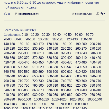
ловли с 5.30 до 6.30 до сумерек. удачи инфинити. если что
поймаешь отпишись.
Нравится
ilya
0
Комментарии (0)
пожаловаться
Всего сообщений:
1329
0-10
10-20
20-30
30-40
40-50
50-60
60-70
Сообщения:
70-80
80-90
90-100
100-110
110-120
120-130
130-140
140-150
150-160
160-170
170-180
180-190
190-200
200-210
210-220
220-230
230-240
240-250
250-260
260-270
270-280
280-290
290-300
300-310
310-320
320-330
330-340
340-350
350-360
360-370
370-380
380-390
390-400
400-410
410-420
420-430
430-440
440-450
450-460
460-470
470-480
480-490
490-500
500-510
510-520
520-530
530-540
540-550
550-560
560-570
570-580
580-590
590-600
600-610
610-620
620-630
630-640
640-650
650-660
660-670
670-680
680-690
690-700
700-710
710-720
720-730
730-740
740-750
750-760
760-770
770-780
780-790
790-800
800-810
810-820
820-830
830-840
840-850
850-860
860-870
870-880
880-890
890-900
900-910
910-920
920-930
930-940
940-950
950-960
960-970
970-980
980-990
990-1000
1000-1010
1010-1020
1020-1030
1030-1040
1040-1050
1050-1060
1060-1070
1070-1080
1080-1090
1090-1100
1100-1110
1110-1120
1120-1130
1130-1140