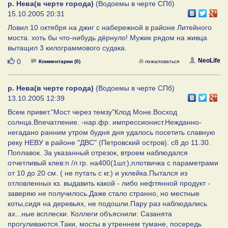
р. Нева(в черте города)
(Водоемы в черте СПб)
15.10.2005 20:31
Ловил 10 октября на джиг с набережной в районе Литейного
моста. хоть бы что-нибудь дёрнуло! Мужик рядом на живца
вытащил 3 килограммового судака.
Нравится
NeoLife
0
Комментарии (0)
пожаловаться
р. Нева(в черте города)
(Водоемы в черте СПб)
13.10.2005 12:39
Всем привет."Мост через темзу"Клод Моне.Восход
солнца.Впечатление. -нар.фр. импрессионист.Нежданно-
негадано ранним утром будня дня удалось посетить славную
реку НЕВУ в районе "ДВС" (Петровский остров). с8 до 11.30.
Поплавок. За указанный отрезок, втроем наблюдался
отчетливый клев:п /л гр. на400(1шт.),плотвичка с параметрами
от 10 до 20 см. ( не путать с кг.) и уклейка.Пытался из
отловленных кз. выдавить какой - либо нефтянной продукт -
заверяю не получилось.Даже стало странно, но местные
коты,сидя на деревьях, не подошли.Пару раз наблюдались
ах...ные всплески. Коллеги объяснили: Сазанята
прогуливаются.Таки, мосты в утреннем тумане, посередь