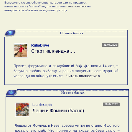
Вы можете скрыть объявление, которое вам не нравится,
нажав на ссылку "скрыть" внутри него, или
пожаловаться
на
некорректное объявление администратору.
Новое в блогах
31.07.2026
RubaDrive
Старт челленджа….
Привет, форумчане и соклубник и! М� �е почти 14 лет, я
безумно люблю рыбалку и решил запустить легендарн ый
челлендж по обмену (в стиле ...
Читать полностью »
Новое в блогах
20.07.2026
Leader-spb
Лещи и Фомичи (басня)
Лещам от Фомича, в Неве, совсем житья не стало, И до того
достало это рыб, Что принято на сходе рыбьем стало –