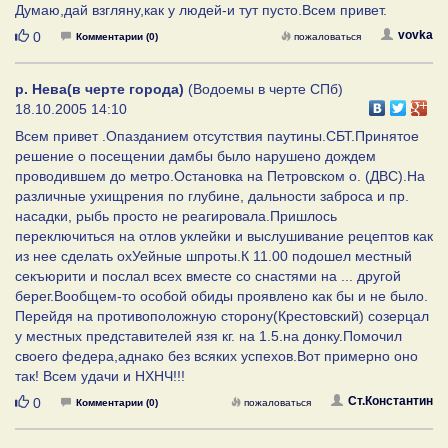
Думаю,дай взгляну,как у людей-и тут пусто.Всем привет.
Нравится
vovka
0
Комментарии (0)
пожаловаться
р. Нева(в черте города)
(Водоемы в черте СПб)
18.10.2005 14:10
Всем привет .Опазданием отсутствия паутины.СБТ.Принятое
решение о посещении дамбы было нарушено дождем
проводившем до метро.Остановка на Петровском о. (ДВС).На
различные ухищрения по глубине, дальности заброса и пр.
насадки, рыбь просто не реагировала.Пришлось
переключиться на отлов уклейки и выслушивание рецептов как
из нее сделать охУейные шпроты.К 11.00 подошел местный
секъюрити и послал всех вместе со снастями на ... другой
берег.Вообщем-то особой обиды проявлено как бы и не было.
Перейдя на противоположную сторону(Крестовский) созерцал
у местных представителей язя кг. на 1.5.на донку.Помочил
своего федера,аднако без всяких успехов.Вот примерно оно
так! Всем удачи и НХНЧ!!!
Нравится
Ст.Константин
0
Комментарии (0)
пожаловаться