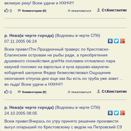
великую реку! Всем удачи и НХНЧ!!!
Нравится
Ст.Константин
0
Комментарии (0)
пожаловаться
р. Нева(в черте города)
(Водоемы в черте СПб)
07.11.2005 06:24
Всем привет.Птн.Праздничный траверс по Крестовско-
Елагинским островам не рыбы ради, а преобретения
душевного спокойствия для!На поплавок отловлено пара
какуней похожих на взрослых и куча ершово-какунече-
кобздячей шелуени.Федер безмолвствовал.Ощущение
окончания отпуска-дни еще как бы есть но труба уже зовет ...
во льда! Всем удачи и НХНЧ!!!
Нравится
Ст.Константин
0
Комментарии (0)
пожаловаться
р. Нева(в черте города)
(Водоемы в черте СПб)
24.10.2005 08:05
Всем привет.Вчерась по утру принято решение произвести
выгул опарышей по Крестовскому с видом на Петровский.С9