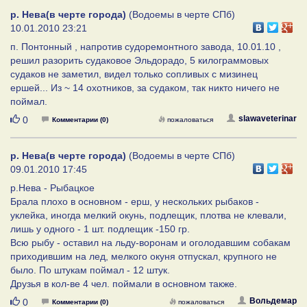
р. Нева(в черте города)
(Водоемы в черте СПб)
10.01.2010 23:21
п. Понтонный , напротив судоремонтного завода, 10.01.10 ,
решил разорить судаковое Эльдорадо, 5 килограммовых
судаков не заметил, видел только сопливых с мизинец
ершей... Из ~ 14 охотников, за судаком, так никто ничего не
поймал.
Нравится
slawaveterinar
0
Комментарии (0)
пожаловаться
р. Нева(в черте города)
(Водоемы в черте СПб)
09.01.2010 17:45
р.Нева - Рыбацкое
Брала плохо в основном - ерш, у нескольких рыбаков -
уклейка, иногда мелкий окунь, подлещик, плотва не клевали,
лишь у одного - 1 шт. подлещик -150 гр.
Всю рыбу - оставил на льду-воронам и оголодавшим собакам
приходившим на лед, мелкого окуня отпускал, крупного не
было. По штукам поймал - 12 штук.
Друзья в кол-ве 4 чел. поймали в основном также.
Нравится
Вольдемар
0
Комментарии (0)
пожаловаться