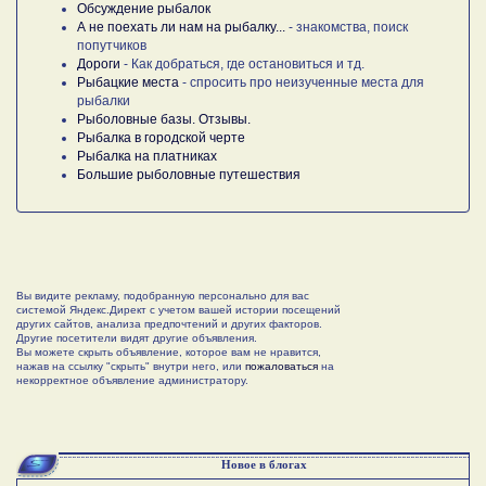
Обсуждение рыбалок
А не поехать ли нам на рыбалку...
- знакомства, поиск
попутчиков
Дороги
- Как добраться, где остановиться и тд.
Рыбацкие места
- спросить про неизученные места для
рыбалки
Рыболовные базы. Отзывы.
Рыбалка в городской черте
Рыбалка на платниках
Большие рыболовные путешествия
Вы видите рекламу, подобранную персонально для вас
системой Яндекс.Директ с учетом вашей истории посещений
других сайтов, анализа предпочтений и других факторов.
Другие посетители видят другие объявления.
Вы можете скрыть объявление, которое вам не нравится,
нажав на ссылку "скрыть" внутри него, или
пожаловаться
на
некорректное объявление администратору.
Новое в блогах