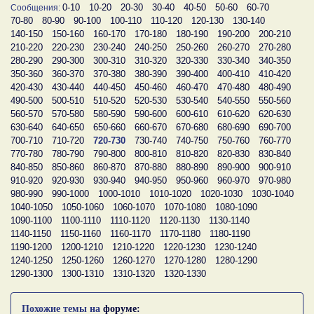
0-10
10-20
20-30
30-40
40-50
50-60
60-70
Сообщения:
70-80
80-90
90-100
100-110
110-120
120-130
130-140
140-150
150-160
160-170
170-180
180-190
190-200
200-210
210-220
220-230
230-240
240-250
250-260
260-270
270-280
280-290
290-300
300-310
310-320
320-330
330-340
340-350
350-360
360-370
370-380
380-390
390-400
400-410
410-420
420-430
430-440
440-450
450-460
460-470
470-480
480-490
490-500
500-510
510-520
520-530
530-540
540-550
550-560
560-570
570-580
580-590
590-600
600-610
610-620
620-630
630-640
640-650
650-660
660-670
670-680
680-690
690-700
700-710
710-720
720-730
730-740
740-750
750-760
760-770
770-780
780-790
790-800
800-810
810-820
820-830
830-840
840-850
850-860
860-870
870-880
880-890
890-900
900-910
910-920
920-930
930-940
940-950
950-960
960-970
970-980
980-990
990-1000
1000-1010
1010-1020
1020-1030
1030-1040
1040-1050
1050-1060
1060-1070
1070-1080
1080-1090
1090-1100
1100-1110
1110-1120
1120-1130
1130-1140
1140-1150
1150-1160
1160-1170
1170-1180
1180-1190
1190-1200
1200-1210
1210-1220
1220-1230
1230-1240
1240-1250
1250-1260
1260-1270
1270-1280
1280-1290
1290-1300
1300-1310
1310-1320
1320-1330
Похожие темы на
форуме: