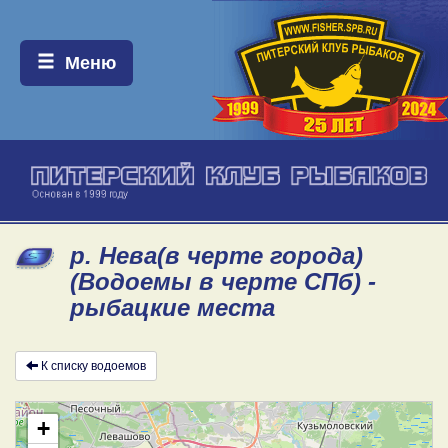
Меню:
Меню
р. Нева(в черте города)
(Водоемы в черте СПб) -
рыбацкие места
К списку водоемов
+