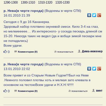
1290-1300
1300-1310
1310-1320
1320-1330
р. Нева(в черте города)
(Водоемы в черте СПб)
16.01.2010 21:39
Сегодня с 9 до 16 Кананерка.
Здоровый набор плотвино окуневой смеси. Кило 3-4 на глаз,
но мелкиеееее.... Из интересного- у соседа пескарь длиной см
15-20. Никогда таких не видел (да и вобще зимой пескари мне
не попадались)
Всем удачи.
Нравится
Дима-инженер
0
Комментарии (0)
пожаловаться
р. Нева(в черте города)
(Водоемы в черте СПб)
13.01.2010 22:02
Всем привет и со Старым Новым Годом!!!Был на Неве
.Немного половил плотвы хоть и мелкая зато клевала в
основном на тестоюВсем удачи и Н.Х.Н.Ч!!!!!
Нравится
винт
0
Комментарии (0)
пожаловаться