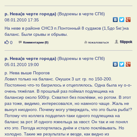
р. Нева(в черте города)
(Водоемы в черте СПб)
08.01.2010 17:35
На неве в районе СНСЗ п.Понтонный 8 судаков (1,5до 5кг.)на
баланс. Были срывы и обрывы.
Нравится
filippok
0
Комментарии (0)
пожаловаться
р. Нева(в черте города)
(Водоемы в черте СПб)
05.01.2010 19:00
р. Нева выше Порогов
Ловил только на баланс. Окушок 3 шт. гр. по 150-200.
Постоянно что-то багрилось и отцеплялось. Одна была ну о-о-
очень тяжёлая. В прошлый раз поймал подлещика на
балансир около 500гр. Схватил без поклёвки, но ротом. В этот
раз тоже, видимо, интересовался, но намного чаще. Жаль не
вынул ниодного. Почему могу утверждать, что это была рыба!?
Потому что коллега подцепил-таки одного подлещика на
баланс за рот. И одного язеельца за хвост. Он так и не понял
кто это. Погода испортилась днём и стало поклёвывать. Но
холодно. Такие же результаты и везде, как видно из