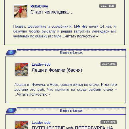
31.07.2026
RubaDrive
Старт челленджа….
Привет, форумчане и соклубник и! М� �е почти 14 лет, я
безумно люблю рыбалку и решил запустить легендарн ый
челлендж по обмену (в стиле ...
Читать полностью »
Новое в блогах
20.07.2026
Leader-spb
Лещи и Фомичи (басня)
Лещам от Фомича, в Неве, совсем житья не стало, И до того
достало это рыб, Что принято на сходе рыбьем стало –
...
Читать полностью »
Новое в блогах
14.07.2026
Leader-spb
ПУТЕШЕСТВIE изѣ ПЕТЕРБУРГА НА