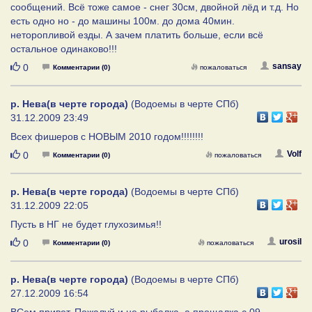
сообщений. Всё тоже самое - снег 30см, двойной лёд и т.д. Но
есть одно но - до машины 100м. до дома 40мин.
неторопливой езды. А зачем платить больше, если всё
остальное одинаково!!!
Нравится
sansay
0
Комментарии (0)
пожаловаться
р. Нева(в черте города)
(Водоемы в черте СПб)
31.12.2009 23:49
Всех фишеров с НОВЫМ 2010 годом!!!!!!!!
Нравится
Volf
0
Комментарии (0)
пожаловаться
р. Нева(в черте города)
(Водоемы в черте СПб)
31.12.2009 22:05
Пусть в НГ не будет глухозимья!!
Нравится
urosil
0
Комментарии (0)
пожаловаться
р. Нева(в черте города)
(Водоемы в черте СПб)
27.12.2009 16:54
ВСем привет. Пожалуй и не рыбалка, а прощалка с 09