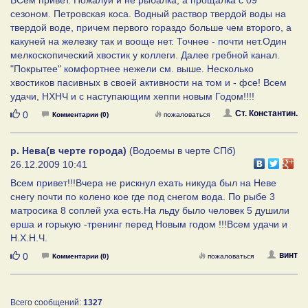
сезоном. Петровская коса. Водный раствор твердой воды на
твердой воде, причем первого гораздо больше чем второго, а
какуней на железку так и вооще нет. Точнее - почти нет.Один
мелкоскопический хвостик у коллеги. Далее гребной канал.
"Покрытее" комфортнее нежели см. выше. Несколько
хвостиков пасивных в своей активности на том и - фсе! Всем
удачи, НХНЧ и с наступающим хеппи новым Годом!!!!
Нравится
Ст. Константин.
0
Комментарии (0)
пожаловаться
р. Нева(в черте города)
(Водоемы в черте СПб)
26.12.2009 10:41
Всем привет!!!Вчера не рискнул ехать никуда был на Неве
снегу почти по колено кое где под снегом вода. По рыбе 3
матросика 8 соплей уха есть.На льду было человек 5 душили
ерша и горькую -тренинг перед Новым годом !!!Всем удачи и
Н.Х.Н.Ч.
Нравится
винт
0
Комментарии (0)
пожаловаться
Всего сообщений:
1327