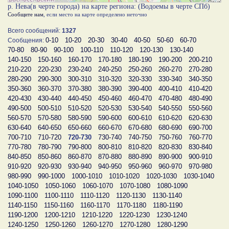
р. Нева(в черте города) на карте региона: (Водоемы в черте СПб)
Сообщите нам
, если место на карте определено неточно
Всего сообщений:
1327
0-10
10-20
20-30
30-40
40-50
50-60
60-70
Сообщения:
70-80
80-90
90-100
100-110
110-120
120-130
130-140
140-150
150-160
160-170
170-180
180-190
190-200
200-210
210-220
220-230
230-240
240-250
250-260
260-270
270-280
280-290
290-300
300-310
310-320
320-330
330-340
340-350
350-360
360-370
370-380
380-390
390-400
400-410
410-420
420-430
430-440
440-450
450-460
460-470
470-480
480-490
490-500
500-510
510-520
520-530
530-540
540-550
550-560
560-570
570-580
580-590
590-600
600-610
610-620
620-630
630-640
640-650
650-660
660-670
670-680
680-690
690-700
700-710
710-720
720-730
730-740
740-750
750-760
760-770
770-780
780-790
790-800
800-810
810-820
820-830
830-840
840-850
850-860
860-870
870-880
880-890
890-900
900-910
910-920
920-930
930-940
940-950
950-960
960-970
970-980
980-990
990-1000
1000-1010
1010-1020
1020-1030
1030-1040
1040-1050
1050-1060
1060-1070
1070-1080
1080-1090
1090-1100
1100-1110
1110-1120
1120-1130
1130-1140
1140-1150
1150-1160
1160-1170
1170-1180
1180-1190
1190-1200
1200-1210
1210-1220
1220-1230
1230-1240
1240-1250
1250-1260
1260-1270
1270-1280
1280-1290