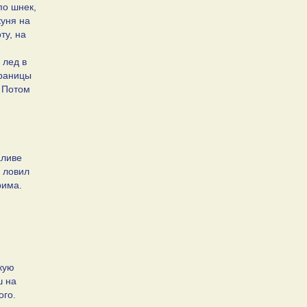
по шнек,
куня на
ту, на
 лед в
границы
. Потом
аливе
н ловил
рима.
кую
ш на
ого.