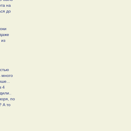
ота на
ься до
оки
 даже
 из
остью
ь много
ше...
в 4
дили..
воря, по
 А то