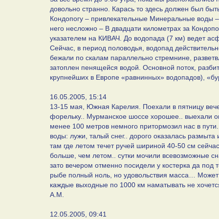
довольно странно. Карась то здесь должен был быт
Кондопогу – привлекательные Минеральные воды – 
него несложно – В двадцати километрах за Кондоп
указателем на КИВАЧ. До водопада (7 км) ведет ас
Сейчас, в период половодья, водопад действитель
бежали по скалам параллельно стремнине, разветв
затоплен пенящейся водой. Основной поток, разбит
крупнейших в Европе «равнинных» водопадов), «бу
16.05.2005, 15:14
13-15 мая, Южная Карелия. Поехали в пятницу веч
форельку.. Мурманское шоссе хорошее.. выехали ок
менее 100 метров немного притормозил нас в пути.
воды: лужи, талый снег.. дорого оказалась размыта 
там где летом течет ручей шириной 40-50 см сейчас
больше, чем летом.. сутки мочили всевозможные сна
зато вечером отменно посидели у костерка да под тен
рыбе полный ноль, но удовольствия масса… Может 
каждые выходные по 1000 км наматывать не хочется
А.М.
12.05.2005, 09:41