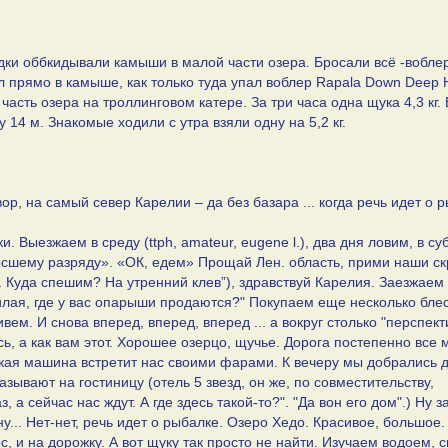
дки оббкидывали камыши в малой части озера. Бросали всё -вобле
зял прямо в камыше, как только туда упал воблер Rapala Down Deep 
асть озера на троллинговом катере. За три часа одна щука 4,3 кг.
 14 м. Знакомые ходили с утра взяли одну на 5,2 кг.
вор, на самый север Карелии – да без базара ... когда речь идет о 
. Выезжаем в среду (ttph, amateur, eugene l.), два дня ловим, в cу
о высшему разряду». «ОК, едем» Прощай Лен. область, прими наши 
. Куда спешим? На утренний клев”), здравствуй Карелия. Заезжаем 
милая, где у вас опарыши продаются?" Покупаем еще несколько бле
вем. И снова вперед, вперед, вперед ... а вокруг столько "перспек
есь, а как вам этот. Хорошее озерцо, щучье. Дорога постепенно все
едкая машина встретит нас своими фарами. К вечеру мы добрались 
зывают на гостиницу (отель 5 звезд, он же, по совместительству,
 а сейчас нас ждут. А где здесь такой-то?". "Да вон его дом".) Ну з
, ну... Нет-нет, речь идет о рыбалке. Озеро Хедо. Красивое, большое
ос, и на дорожку. А вот щуку так просто не найти. Изучаем водоем,