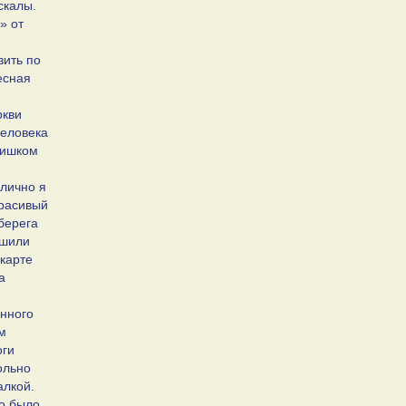
скалы.
» от
зить по
есная
ркви
человека
лишком
 лично я
красивый
берега
ешили
 карте
а
енного
м
оги
ольно
алкой.
то было