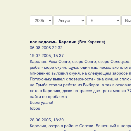
Год
Месяц
День
Вы
все водоемы Карелии
(Вся Карелия)
06.08.2005 22:32
19.07.2005, 15:37
Карелия. Река Сонго, озеро Сонго, озеро Селецкое
рыбы - море окуня, щуки, один язь, несколько плотв
мгновенно выловил окуня, на следующем забросе под
Потихоньку вывел к поверхности - она окушка сплюн
на Тумбе стояли ребята из Выборга, а так в основн
лето в Карелию, даже на трассе две трети машин 77
найти не проблема.
Всем удачи!
fobos
28.06.2005, 18:39
Карелия, озеро в районе Сегежи. Бешенный и неп