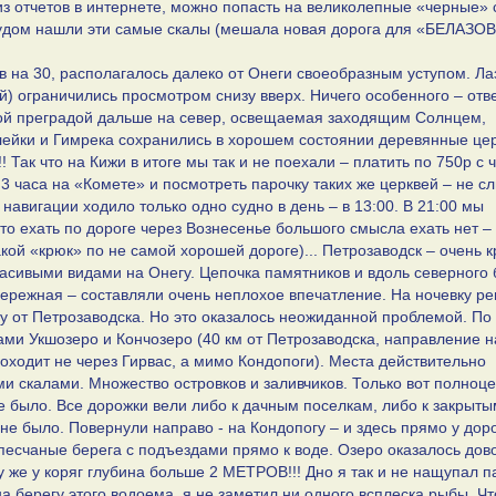
из отчетов в интернете, можно попасть на великолепные «черные» 
рудом нашли эти самые скалы (мешала новая дорога для «БЕЛАЗОВ
 на 30, располагалось далеко от Онеги своеобразным уступом. Ла
й) ограничились просмотром снизу вверх. Ничего особенного – отв
ой преградой дальше на север, освещаемая заходящим Солнцем,
лейки и Гимрека сохранились в хорошем состоянии деревянные це
!! Так что на Кижи в итоге мы так и не поехали – платить по 750р с 
 3 часа на «Комете» и посмотреть парочку таких же церквей – не с
 навигации ходило только одно судно в день – в 13:00. В 21:00 мы
то ехать по дороге через Вознесенье большого смысла ехать нет –
такой «крюк» по не самой хорошей дороге)... Петрозаводск – очень 
расивыми видами на Онегу. Цепочка памятников и вдоль северного 
бережная – составляли очень неплохое впечатление. На ночевку р
ру от Петрозаводска. Но это оказалось неожиданной проблемой. По
ами Укшозеро и Кончозеро (40 км от Петрозаводска, направление н
роходит не через Гирвас, а мимо Кондопоги). Места действительно
и скалами. Множество островков и заливчиков. Только вот полноц
не было. Все дорожки вели либо к дачным поселкам, либо к закрыты
е было. Повернули направо - на Кондопогу – и здесь прямо у дор
песчаные берега с подъездами прямо к воде. Озеро оказалось дов
 же у коряг глубина больше 2 МЕТРОВ!!! Дно я так и не нащупал п
на берегу этого водоема, я не заметил ни одного всплеска рыбы. Ч