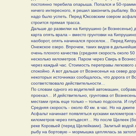
постоянно теребила опарыша. Попался и 50-граммо
ничего интересного, я решил закончить рыбалку. Вс
надо было успеть. Перед Юксовским озером асфальт
строится прямая трасса.
Дальше до развилки на Кипрушино (и Вознесенье) 
карта опять врала – вместо грунтовки на Кипрушино
наоборот, опять начинался проселок… Перед Кипру
Онежское озеро. Впрочем, таких видов в дальнейш
очень плохого качества (средняя скорость около 50 
несколько километров. Паром через Свирь в Вознесе
через каждый час. Стоимость переправы легкового
спокойно. А вот дальше от Вознесенья на север дор
некоторых источниках сообщалось, что дорога от В
соответствовало действительности…
По словам одного из водителей автомашин, собрав
проехал… И действительно, грунтовка от Вознесен
местами грязь еще только – только подсохла. И г
Средняя скорость - около 40 км. в час. Но на джип
Асфальт начинает появляться кусками километров ч
километров через пятьдесят… Но после Щелеек (бо
реке Коровьей (перед Щелейками). Залитый водой
рыбу на бортовую – мормышка цеплялась за затопл