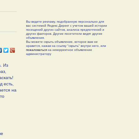
Вы видите рекламу, подобранную персонально для
вас системой Яндекс.Директ с учетом вашей истории
посещений других сайтов, анализа предпочтений и
других факторов. Другие посетители видят другие
объявления.
Вы можете скрыть объявление, которое вам не
нравится, нажав на ссылку "скрыть" внутри него, или
пожаловаться
на некорректное объявление
администратору
. Из
аз,
аскать!
д есть,
ается на
то
ые