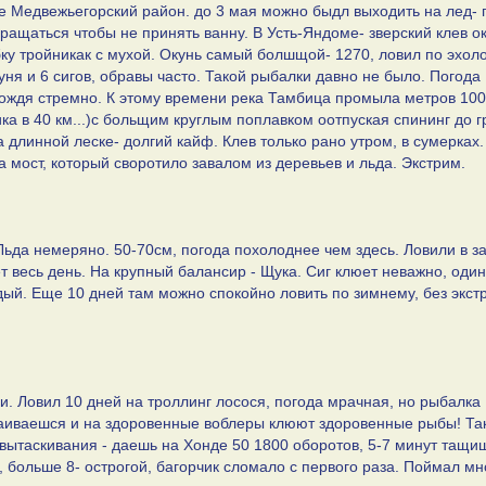
е Медвежьегорский район. до 3 мая можно быдл выходить на лед- 
ращаться чтобы не принять ванну. В Усть-Яндоме- зверский клев о
ку тройникак с мухой. Окунь самый болшщой- 1270, ловил по эхоло
окуня и 6 сигов, обравы часто. Такой рыбалки давно не было. Погода
дождя стремно. К этому времени река Тамбица промыла метров 100
ка в 40 км...)с больщим круглым поплавком оотпуская спининг до 
на длинной леске- долгий кайф. Клев только рано утром, в сумерках
 мост, который своротило завалом из деревьев и льда. Экстрим.
Льда немеряно. 50-70см, погода похолоднее чем здесь. Ловили в з
т весь день. На крупный балансир - Щука. Сиг клюет неважно, оди
аждый. Еще 10 дней там можно спокойно ловить по зимнему, без экст
. Ловил 10 дней на троллинг лосося, погода мрачная, но рыбалка
раиваешся и на здоровенные воблеры клюют здоровенные рыбы! Та
вытаскивания - даешь на Хонде 50 1800 оборотов, 5-7 минут тащи
, больше 8- острогой, багорчик сломало с первого раза. Поймал мн