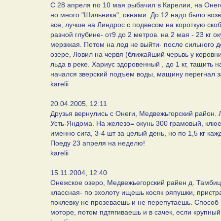
С 28 апреля по 10 мая рыбачил в Карелии, на Онег
но много "Шильника", окнами. До 12 надо было возв
все, лучше на Линдрос с подвесом на короткую скоб
разной глубине- от9 до 2 метров. на 2 мая - 23 кг 
мерзккая. Потом на лед не выйти- после сильного 
озере, Ловил на червя (ближайший черьвь у коровни
льда в реке. Хариус здоровенный , до 1 кг, тащить 
начался зверский подъем воды, мащину перегнал за
karelii
20.04.2005, 12:11
Друзья вернулись с Онеги, Медвежьгорский район. 
Усть-Яндома. На железо= окунь 300 грамовый, клюе
именно сига, 3-4 шт за целый день, но по 1,5 кг к
Поеду 23 апреля на неделю!
karelii
15.11.2004, 12:40
Онежское озеро, Медвежьегорский райен д. Тамбици
классная- по эхолоту ищешь косяк ряпушки, прист
поклевку не прозеваешь и не перепутаешь. Способ 
моторе, потом пдтягиваешь и в сачек, если крупный