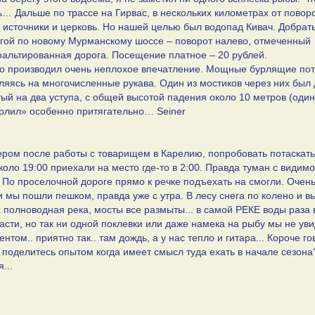
ь… Дальше по трассе на Гирвас, в нескольких километрах от повор
источники и церковь. Но нашей целью был водопад Кивач. Добрат
огой по новому Мурманскому шоссе – поворот налево, отмеченный
фальтированная дорога. Посещение платное – 20 рублей.
но производил очень неплохое впечатление. Мощные бурлящие пот
ляясь на многочисленные рукава. Один из мостиков через них был
ый на два уступа, с общей высотой падения около 10 метров (один
рлил» особенно притягательно… Seiner
ером после работы с товарищем в Карелию, попробовать потаскать
оло 19:00 приехали на место где-то в 2:00. Правда туман с видим
 По проселочной дороге прямо к речке подъехать на смогли. Очен
и мы пошли пешком, правда уже с утра. В лесу снега по колено и вы
 полноводная река, мосты все размыты... в самой РЕКЕ воды раза 
сти, но так ни одной поклевки или даже намека на рыбу мы не уви
том.. приятно так.. там дождь, а у нас тепло и гитара... Короче го
поделитесь опытом когда имеет смысл туда ехать в начале сезона?
...