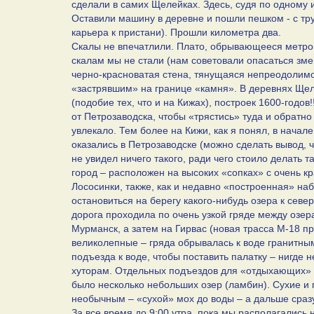
сделали в самих Щелейках. Здесь, судя по одному 
Оставили машину в деревне и пошли пешком - с т
карьера к пристани). Прошли километра два.
Скалы не впечатлили. Плато, обрывающееся метров
скалам мы не стали (нам советовали опасаться зме
черно-красноватая стена, тянущаяся непреодолим
«застрявшим» на границе «камня». В деревнях Ще
(подобие тех, что и на Кижах), построек 1600-годов!
от Петрозаводска, чтобы «трястись» туда и обратно
увлекало. Тем более на Кижи, как я понял, в начале
оказались в Петрозаводске (можно сделать вывод, ч
не увидел ничего такого, ради чего стоило делать 
город – расположен на высоких «сопках» с очень к
Лососинки, также, как и недавно «построенная» на
остановиться на берегу какого-нибудь озера к севе
дорога проходила по очень узкой гряде между озер
Мурманск, а затем на Гирвас (новая трасса М-18 п
великолепные – гряда обрывалась к воде гранитным
подъезда к воде, чтобы поставить палатку – нигде 
хуторам. Отдельных подъездов для «отдыхающих» н
было несколько небольших озер (ламбин). Сухие и 
необычным – «сухой» мох до воды – а дальше сразу
За все время до 9:00 утра, пока мы располагались 