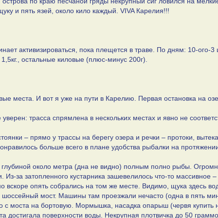
 У острова по краю песчаной гряды некрупный сиг ловился на мелки
уку и пять язей, около кило каждый. VIVA Карелия!!!
нает активизироваться, пока плещется в траве. По дням: 10-ого-3 ш
о 1,5кг., остальные киловые (плюс-минус 200г).
вые места. И вот я уже на пути в Карелию. Первая остановка на оз
 уверен: трасса спрямлена в нескольких местах и явно не соответс
стоянки – прямо у трассы на берегу озера и речки – протоки, выте
е понравилось больше всего в плане удобства рыбалки на протяжени
и глубиной около метра (дна не видно) полным полно рыбы. Огром
и. Из-за затопленного кустарника зашевелилось что-то массивное –
о вскоре опять собрались на том же месте. Видимо, щука здесь во
 шоссейный мост. Машины там проезжали нечасто (одна в пять мину
о с моста на бортовую. Мормышка, насадка опарыш (червя купить 
 та достигала поверхности воды. Некрупная плотвичка до 50 грамм