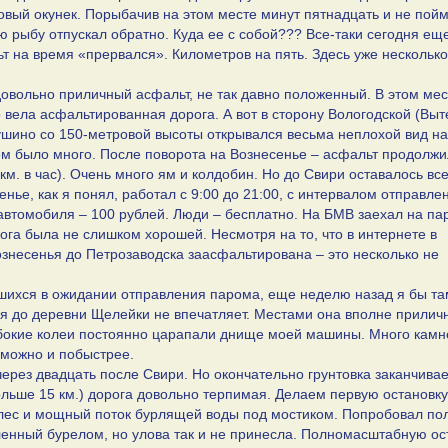
вый окунек. Порыбачив на этом месте минут пятнадцать и не пой
ю рыбу отпускал обратно. Куда ее с собой??? Все-таки сегодня ещ
 на время «прервался». Километров на пять. Здесь уже несколько
довольно приличный асфальт, не так давно положенный. В этом мес
 вела асфальтированная дорога. А вот в сторону Вологодской (Выте
шино со 150-метровой высоты открывался весьма неплохой вид на
ем было много. После поворота на Вознесенье – асфальт продолжи
км. в час). Очень много ям и колдобин. Но до Свири оставалось вс
нье, как я понял, работал с 9:00 до 21:00, с интервалом отправле
 автомобиля – 100 рублей. Люди – бесплатно. На БМВ заехал на па
ога была не слишком хорошей. Несмотря на то, что в интернете в
ознесенья до Петрозаводска заасфальтирована – это несколько не
шихся в ожидании отправления парома, еще неделю назад я бы та
ья до деревни Щелейки не впечатляет. Местами она вполне приличн
лубокие колеи постоянно царапали днище моей машины. Много камн
е можно и побыстрее.
ерез двадцать после Свири. Но окончательно грунтовка заканчива
льше 15 км.) дорога довольно терпимая. Делаем первую остановку
 лес и мощный поток бурлящей воды под мостиком. Попробовал по
енный бурелом, но улова так и не принесла. Полномасштабную ос