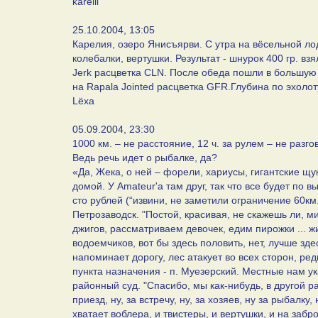
karelii
25.10.2004, 13:05
Карелия, озеро Янисъярви. С утра на вёсельной ло
колебалки, вертушки. Результат - шнурок 400 гр. в
Jerk расцветка СLN. После обеда пошли в большую ч
на Rapala Jointed расцветка GFR.Глубина по эхолоту
Lёха
05.09.2004, 23:30
1000 км. – не расстояние, 12 ч. за рулем – не разго
Ведь речь идет о рыбалке, да?
«Да, Жека, о ней – форели, хариусы, гигантские щуки
домой. У Amateur'а там друг, так что все будет п
сто рублей (“извини, не заметили ограничение 60км
Петрозаводск. "Постой, красивая, не скажешь ли, 
джигов, рассматриваем девочек, едим пирожки ... жи
водоемчиков, вот бы здесь половить, нет, лучше зд
напоминает дорогу, лес атакует во всех сторон, р
пункта назначения - п. Муезерский. Местные нам ука
районный суд. "Спасибо, мы как-нибудь, в другой раз,
приезд, ну, за встречу, ну, за хозяев, ну за рыбалку
хватает воблера, и твистеры, и вертушки, и на забр