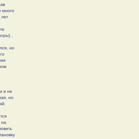
мав
е много
 лет
те
гры) ,
лся, но
его
ния
ром
м и не
ая, но
ей.
ется
 на
ловить
тановку