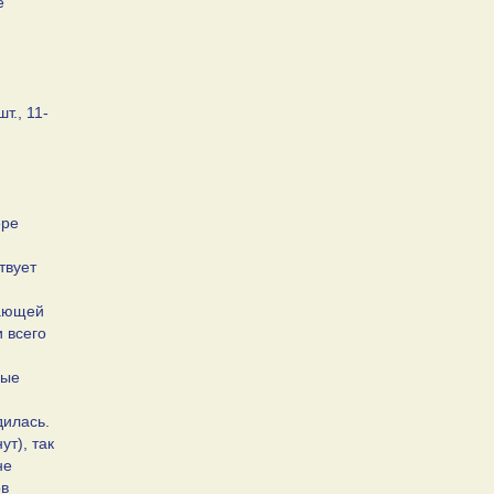
е
т., 11-
ере
твует
кающей
и всего
ные
дилась.
т), так
не
ов