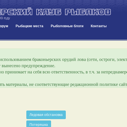
орум
Рыбацкие места
Рыболовные блоги
Контакты
спользованием браконьерских орудий лова (сети, остроги, элект
ру вынесено предупреждение.
о принимает на себя всю ответственность, в т.ч. за непреднам
лять материалы, не соответствующие редакционной политике сайт
Ледовая обстановка
Потеряшка