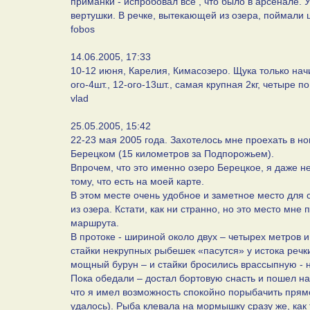
приманки - испробовал все , что было в арсенале.
вертушки. В речке, вытекающей из озера, поймали щ
fobos
14.06.2005, 17:33
10-12 июня, Карелия, Кимасозеро. Щука только начи
ого-4шт., 12-ого-13шт., самая крупная 2кг, четыре п
vlad
25.05.2005, 15:42
22-23 мая 2005 года. Захотелось мне проехать в но
Берецком (15 километров за Подпорожьем).
Впрочем, что это именно озеро Берецкое, я даже не
тому, что есть на моей карте.
В этом месте очень удобное и заметное место для 
из озера. Кстати, как ни странно, но это место мн
маршрута.
В протоке - шириной около двух – четырех метров 
стайки некрупных рыбешек «пасутся» у истока речк
мощный бурун – и стайки бросились врассыпную - н
Пока обедали – достал бортовую снасть и пошел на
что я имел возможность спокойно порыбачить прям
удалось). Рыба клевала на мормышку сразу же, как