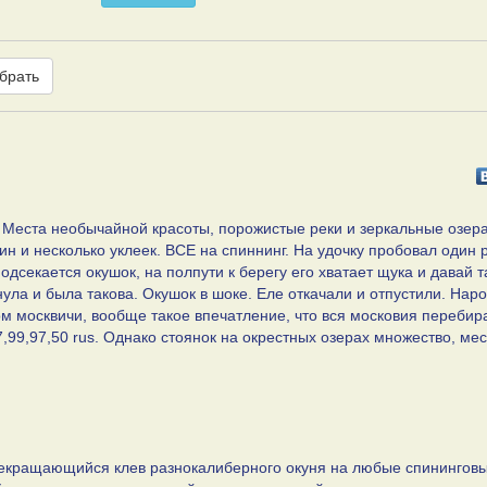
брать
. Места необычайной красоты, порожистые реки и зеркальные озера
ин и несколько уклеек. ВСЕ на спиннинг. На удочку пробовал один р
секается окушок, на полпути к берегу его хватает щука и давай т
ула и была такова. Окушок в шоке. Еле откачали и отпустили. Наро
ом москвичи, вообще такое впечатление, что вся московия перебир
,99,97,50 rus. Однако стоянок на окрестных озерах множество, мес
рекращающийся клев разнокалиберного окуня на любые спинингов