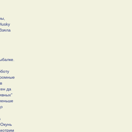
ры,
Husky
 Взяла
рыбалке.
бботу
скромные
в
сен да
тивных"
 меньше
до
а
. Окунь
 смотрим