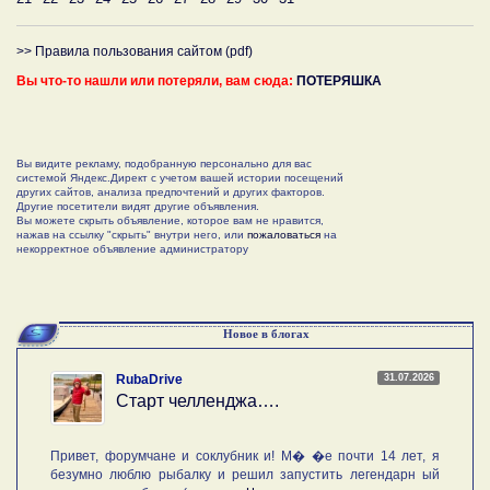
>> Правила пользования сайтом (pdf)
Вы что-то нашли или потеряли, вам сюда:
ПОТЕРЯШКА
Вы видите рекламу, подобранную персонально для вас
системой Яндекс.Директ с учетом вашей истории посещений
других сайтов, анализа предпочтений и других факторов.
Другие посетители видят другие объявления.
Вы можете скрыть объявление, которое вам не нравится,
нажав на ссылку "скрыть" внутри него, или
пожаловаться
на
некорректное объявление администратору
Новое в блогах
31.07.2026
RubaDrive
Старт челленджа….
Привет, форумчане и соклубник и! М� �е почти 14 лет, я
безумно люблю рыбалку и решил запустить легендарн ый