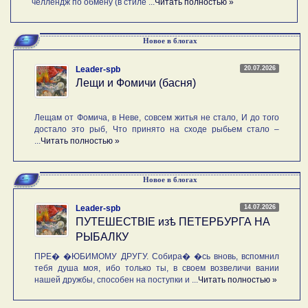
челлендж по обмену (в стиле ...
Читать полностью »
Новое в блогах
20.07.2026
Leader-spb
Лещи и Фомичи (басня)
Лещам от Фомича, в Неве, совсем житья не стало, И до того
достало это рыб, Что принято на сходе рыбьем стало –
...
Читать полностью »
Новое в блогах
14.07.2026
Leader-spb
ПУТЕШЕСТВIE изѣ ПЕТЕРБУРГА НА
РЫБАЛКУ
ПРЕ� �ЮБИМОМУ ДРУГУ. Собира� �сь вновь, вспомнил
тебя душа моя, ибо только ты, в своем возвеличи вании
нашей дружбы, способен на поступки и ...
Читать полностью »