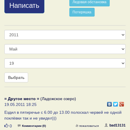
Ледовая обстановка
Написать
Потеряшка
Год
Месяц
День
Выбрать
= Другое место =
(Ладожское озеро)
19.05.2011 18:25
Ездил в пятиречье с 6.00 до 13.00 полоскал червей не одной
поклёвки так и не увидел)))
Нравится
bad13131
0
Комментарии (0)
пожаловаться