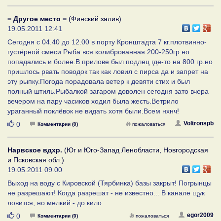
= Другое место =
(Финский залив)
19.05.2011 12:41
Сегодня с 04.40 до 12.00 в порту Кронштадта 7 кг.плотвинно-
густёрной смеси.Рыба вся колиброванная 200-250гр.но
попадались и более.В прилове был подлец где-то на 800 гр.но
пришлось рвать поводок так как ловил с пирса да и запрет на
эту рыпку.Погода порадовала ветер к девяти стих и был
полный штиль.Рыбалкой загаром доволен сегодня зато вчера
вечером на пару часиков ходил была жесть.Ветрило
ураганный поклёвок не видать хотя были.Всем нхнч!
Нравится
Voltronspb
0
Комментарии (0)
пожаловаться
Нарвское вдхр.
(Юг и Юго-Запад Ленобласти, Новгородская
и Псковская обл.)
19.05.2011 09:00
Выход на воду с Кировской (Тярбинка) базы закрыт! Погрынцы
не разрешают! Когда разрешат - не известно... В канале щук
ловится, но мелкий - до кило
Нравится
egor2009
0
Комментарии (0)
пожаловаться