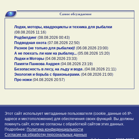
Самое обсуждаемое
Лодки, моторы, квадроциклы и техника для рыбалки
(
08.08.2026 11:16
)
Родбилдинг
(
08.08.2026 00:43
)
Подводная охота
(
07.08.2026 22:50
)
Разное (не только для рыбалки)!
(
06.08.2026 23:00
)
А не поехать ли нам на рыбалку...
(
05.08.2026 15:20
)
Лодки и Моторы
(
04.08.2026 23:33
)
Памяти Панкова Андрея
(
04.08.2026 23:19
)
Безопасность в лесу, на льду и воде.
(
04.08.2026 21:11
)
Экология и борьба с браконьерами.
(
04.08.2026 21:00
)
Про ножи
(
04.08.2026 20:57
)
Этот сайт использует метаданные пользователя (cookie, данные об IP-
адресе и местоположении) для обеспечения своих функций. Вы должны
покинуть сайт, если не согласны с обработкой сайтом этих данных.
Подробнее:
Политика конфиденциальности
Согласие на обработку персональных данных