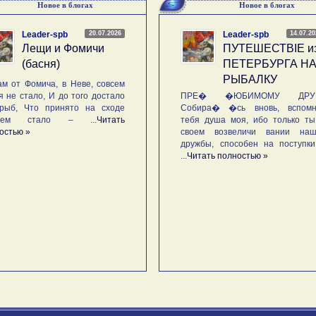
Новое в блогах
Новое в блогах
20.07.2026
14.07.2
Leader-spb
Leader-spb
Лещи и Фомичи
ПУТЕШЕСТВIE и
(басня)
ПЕТЕРБУРГА Н
РЫБАЛКУ
м от Фомича, в Неве, совсем
я не стало, И до того достало
ПРЕ� �ЮБИМОМУ ДРУГ
рыб, Что принято на сходе
Собира� �сь вновь, вспомн
ьем стало – ...
Читать
тебя душа моя, ибо только ты
остью »
своем возвеличи вании наш
дружбы, способен на поступк
...
Читать полностью »