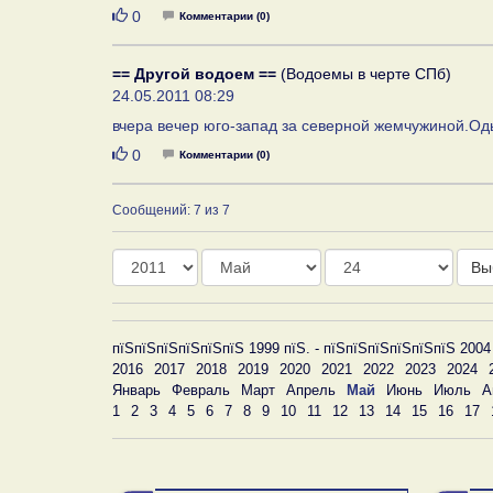
Нравится
0
Комментарии (0)
== Другой водоем ==
(Водоемы в черте СПб)
24.05.2011 08:29
вчера вечер юго-запад за северной жемчужиной.Одын
Нравится
0
Комментарии (0)
Сообщений: 7 из 7
Год
Месяц
День
Вы
пїЅпїЅпїЅпїЅпїЅпїЅ 1999 пїЅ. - пїЅпїЅпїЅпїЅпїЅпїЅ 2004
2016
2017
2018
2019
2020
2021
2022
2023
2024
Январь
Февраль
Март
Апрель
Май
Июнь
Июль
А
1
2
3
4
5
6
7
8
9
10
11
12
13
14
15
16
17