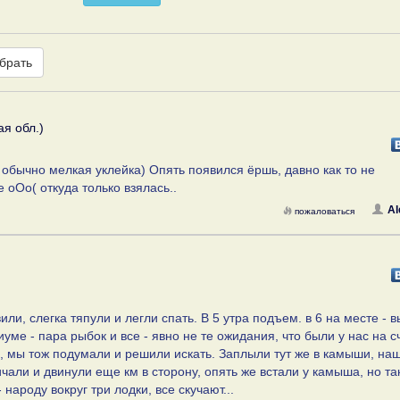
брать
я обл.)
 обычно мелкая уклейка) Опять появился ёршь, давно как то не
 оОо( откуда только взялась..
Al
пожаловаться
или, слегка тяпули и легли спать. В 5 утра подъем. в 6 на месте - 
иуме - пара рыбок и все - явно не те ожидания, что были у нас на с
, мы тож подумали и решили искать. Заплыли тут же в камыши, на
ничали и двинули еще км в сторону, опять же встали у камыша, но та
народу вокруг три лодки, все скучают...