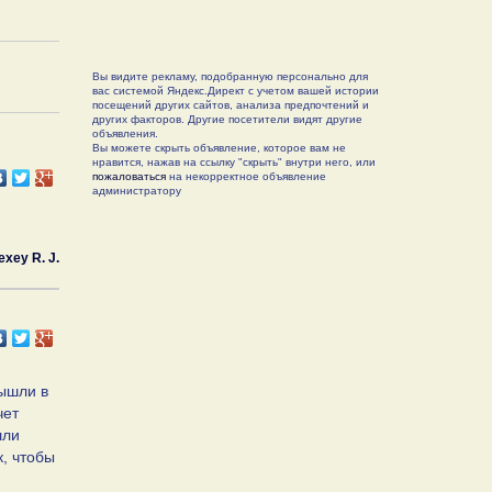
Вы видите рекламу, подобранную персонально для
вас системой Яндекс.Директ с учетом вашей истории
посещений других сайтов, анализа предпочтений и
других факторов. Другие посетители видят другие
объявления.
Вы можете скрыть объявление, которое вам не
нравится, нажав на ссылку "скрыть" внутри него, или
пожаловаться
на некорректное объявление
администратору
exey R. J.
вышли в
чет
шли
к, чтобы