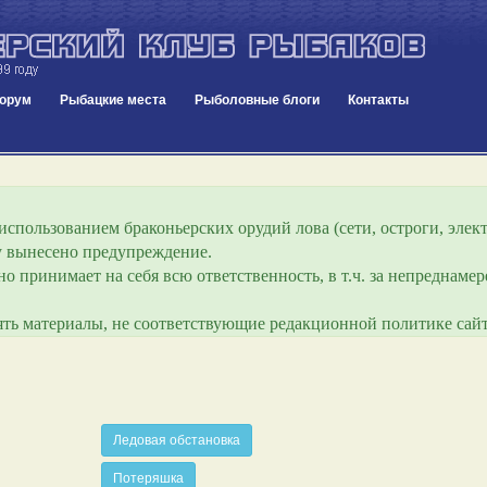
орум
Рыбацкие места
Рыболовные блоги
Контакты
спользованием браконьерских орудий лова (сети, остроги, элект
ру вынесено предупреждение.
о принимает на себя всю ответственность, в т.ч. за непреднам
лять материалы, не соответствующие редакционной политике сайт
Ледовая обстановка
Потеряшка