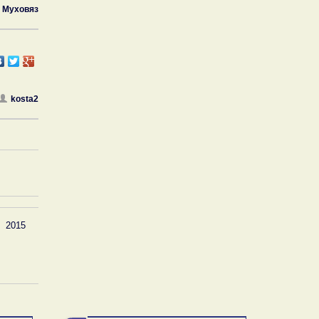
Муховяз
kosta2
2015