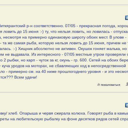
Питкярантский р-н соответственно. 07/05 - прекрасная погода, хор
овить до 15 июня :-) ту, что нельзя ловить, но ловилась - отпускал
а, несмотря на примерно одинаковую широту обоих мест. В улове -
 - та же самая рыба, которую нельзя ловить до 15 июня, причем не 
калась. :-) Хищник абсолютно не активен. Окушок гоняет малька, но
ем не выдавала. Из интересного - 07/05 местные утром проверяли 
2 рыбки, но карп - чуток за кг, окунь - гр. 600. Сетей на обоих бере
+ куча уродов на моторах, не сбавляющих ход в непосредственной
ало - примерно см. на 40 ниже прошлогоднего уровня - и это несмо
ется??? Всем удачи!
пожаловаться
овку/ хлеб. Опарыша и червя сжирала колюха. Говорят рыба в кам
преты на любительскую рыбалку на фоне десятков рядов сетей спр