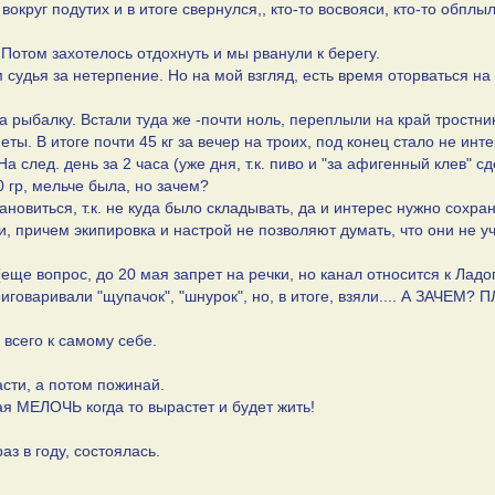
вокруг подутих и в итоге свернулся,, кто-то восвояси, кто-то обплы
. Потом захотелось отдохнуть и мы рванули к берегу.
м судья за нетерпение. Но на мой взгляд, есть время оторваться на
на рыбалку. Встали туда же -почти ноль, переплыли на край тростни
ты. В итоге почти 45 кг за вечер на троих, под конец стало не инте
На след. день за 2 часа (уже дня, т.к. пиво и "за афигенный клев" с
0 гр, мельче была, но зачем?
ановиться, т.к. не куда было складывать, да и интерес нужно сохран
ричем экипировка и настрой не позволяют думать, что они не у
еще вопрос, до 20 мая запрет на речки, но канал относится к Ладо
иговаривали "щупачок", "шнурок", но, в итоге, взяли.... А ЗАЧЕМ?
 всего к самому себе.
асти, а потом пожинай.
гая МЕЛОЧЬ когда то вырастет и будет жить!
аз в году, состоялась.