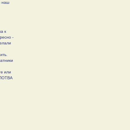
л наш
ка к
ресно -
делали
ить.
чатники
ге или
 ПЛОТВА