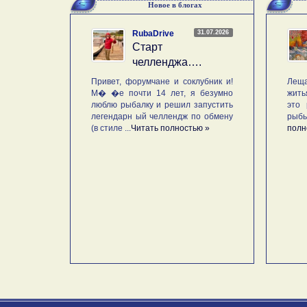
Новое в блогах
31.07.2026
RubaDrive
Старт
челленджа….
Привет, форумчане и соклубник и!
Леща
М� �е почти 14 лет, я безумно
жить
люблю рыбалку и решил запустить
это 
легендарн ый челлендж по обмену
рыб
(в стиле ...
Читать полностью »
полн