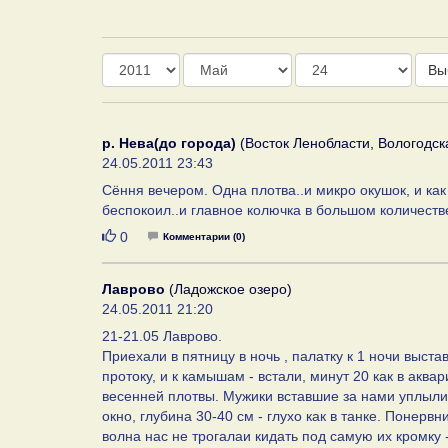
Год
Месяц
День
Вы
р. Нева(до города)
(Восток Ленобласти, Вологодска
24.05.2011 23:43
Сёння вечером. Одна плотва..и микро окушок, и как
беспокоил..и главное колючка в большом количестве
Нравится
0
Комментарии (0)
Лаврово
(Ладожское озеро)
24.05.2011 21:20
21-21.05 Лаврово.
Приехали в пятницу в ночь , палатку к 1 ночи выстав
протоку, и к камышам - встали, минут 20 как в аквар
весенней плотвы. Мужики вставшие за нами уплыли
окно, глубина 30-40 см - глухо как в танке. Понерв
волна нас не трогалаи кидать под самую их кромку - 