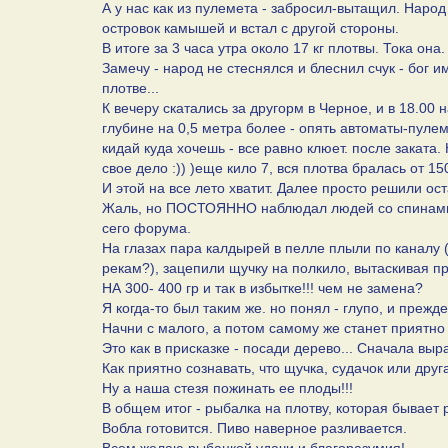
А у нас как из пулемета - забросил-вытащил. Народ 
островок камышей и встал с другой стороны.
В итоге за 3 часа утра около 17 кг плотвы. Тока она
Замечу - народ не стеснялся и блеснил счук - бог и
плотве...
К вечеру скатались за другорм в Черное, и в 18.00 
глубине на 0,5 метра более - опять автоматы-пулеме
кидай куда хочешь - все равно клюет. после заката. 
свое дело :)) )еще кило 7, вся плотва бралась от 15
И этой на все лето хватит. Далее просто решили ост
Жаль, но ПОСТОЯННО наблюдал людей со спинами, п
сего форума.
На глазах пара калдырей в пелле плыли по каналу (
рекам?), зацепили щучку на полкило, вытаскивая пр
НА 300- 400 гр и так в избытке!!! чем не замена?
Я когда-то был таким же. но понял - глупо, и прежде
Начни с малого, а потом самому же станет приятно
Это как в присказке - посади дерево... Сначала выр
Как приятно сознавать, что щучка, судачок или дру
Ну а наша стезя пожинать ее плоды!!!
В общем итог - рыбалка на плотву, которая бывает р
Вобла готовится. Пиво наверное разливается.