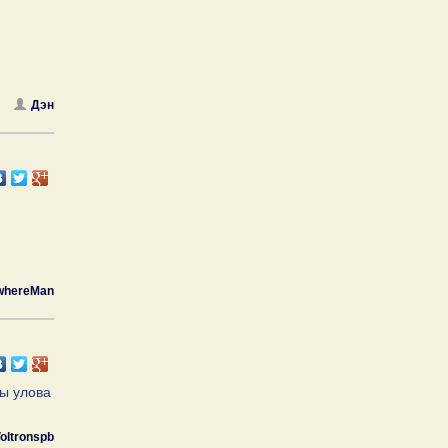
Дэн
whereMan
ны улова
oltronspb