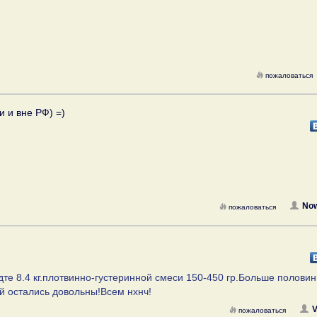
пожаловаться
и и вне РФ) =)
No
пожаловаться
дте 8.4 кг.плотвинно-густеринной смеси 150-450 гр.Больше полови
й остались довольны!Всем нхнч!
V
пожаловаться