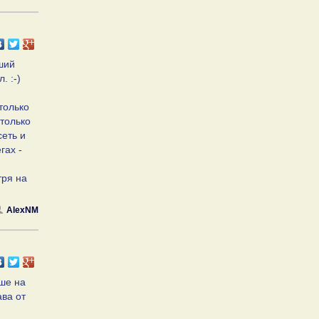
оший
. :-)
только
 только
сеть и
гах -
тря на
AlexNM
ыше на
ава от