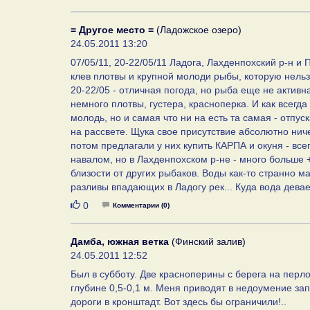
= Другое место =
(Ладожское озеро)
24.05.2011 13:20
07/05/11, 20-22/05/11 Ладога, Лахденпохский р-н и 
клев плотвы и крупной молоди рыбы, которую нельзя л
20-22/05 - отличная погода, но рыба еще не активн
немного плотвы, густера, красноперка. И как всегда
молодь, но и самая что ни на есть та самая - отпус
на рассвете. Щука свое присутствие абсолютно нич
потом предлагали у них купить КАРПА и окуня - всего 
навалом, но в Лахденпохском р-не - много больше 
близости от других рыбаков. Воды как-то странно м
разливы впадающих в Ладогу рек... Куда вода дева
Нравится
0
Комментарии (0)
Дамба, южная ветка
(Финский залив)
24.05.2011 12:52
Был в субботу. Две красноперины с берега на перл
глубине 0,5-0,1 м. Меня приводят в недоумение за
дороги в кронштадт. Вот здесь бы ограничили!..