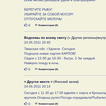
Всем желаю рыбацкой удачи и благоразумия!
БЕРЕГИТЕ РЫБУ!
УБИРАЙТЕ ЗА СОБОЙ МУСОР!
ОТПУСКАЙТЕ МЕЛОЧЬ!
Нравится
0
Комментарии (0)
Водоемы по всему свету
(= Другие регионы(внутр
24.05.2011 20:40
Тверская обл. г.Удомля. Сегодня.
Подошла новая партия КАРПОВ!
Сёдня с 12-00 до 16-30 - 8штук, 2-3кг каждый.
Наверно поеду в ночь.
Нравится
0
Комментарии (0)
= Другое место =
(Финский залив)
24.05.2011 20:14
Сегодня с 11.30 до 17.00 вдвоём с пирса в Кроншта
крупняк.Опарыш рулит.Погода порадовала!Рыбалко
Нравится
0
Комментарии (0)