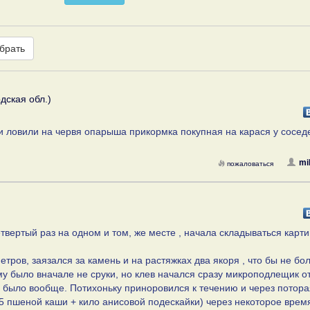
брать
дская обл.)
ки ловили на червя опарыша прикормка покупная на карася у сосед
mi
пожаловаться
етвертый раз на одном и том, же месте , начала складываться карт
етров, заязался за камень и на растяжках два якоря , что бы не бо
му было вначале не сруки, но клев начался сразу микроподлещик от
 было вообще. Потихоньку приноровился к течению и через потора
,5 пшеной каши + кило анисовой подескайки) через некоторое врем