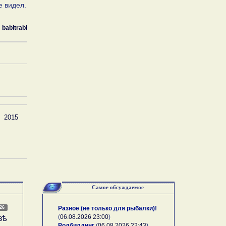
е видел.
babltrabl
2015
Самое обсуждаемое
026
Разное (не только для рыбалки)!
(
06.08.2026 23:00
)
зѣ
Родбилдинг
(
06.08.2026 22:43
)