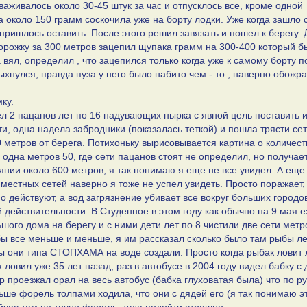
аживалось около 30-45 штук за час и отпусклось все, кроме одной
 около 150 грамм соскочила уже на борту лодки. Уже когда зашло 
 пришлось оставить. После этого решил завязать и пошел к берегу. 
дорожку за 300 метров зацепил щупака грамм на 300-400 который б
ял, определил , что зацепился только когда уже к самому борту п
хнулся, правда пуза у него было набито чем - то , наверно обожр
ку.
ел 2 пацанов лет по 16 надувающих нырка с явной цель поставить 
ти, одна надела забродники (показалась теткой) и пошла трясти сет
 метров от берега. Потихоньку вырисовывается картина о количест
 одна метров 50, где сети пацанов стоят не определил, но получае
янии около 600 метров, я так понимаю я еще не все увидел. А еще
местных сетей наверно я тоже не успел увидеть. Просто поражает,
но действуют, а вод загрязнение убивает все вокруг больших городо
действительности. В Студенное в этом году как обычно на 9 мая е
шого дома на берегу и с ними дети лет по 8 чистили две сети метр
ы все меньше и меньше, я им рассказал сколько было там рыбы ле
ы они типа СТОПХАМА на воде создали. Просто когда рыбак ловит л
ах ловил уже 35 лет назад, раз в автобусе в 2004 году видел бабку с
р проезжал орал на весь автобус (бабка глуховатая была) что по р
ьше форель толпами ходила, что они с дядей его (я так понимаю э