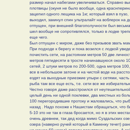
размер начал набегами увеличиваться. Справно выв
плотвицы (окуня не было вообще, одна краснперина
зацепил одного лещика на 1кг, который взял в пузо,
выходил, закинул спин ультралайт на воблерок на 
отпущен, при внешней благополучности был весьма в
шел вообще не сопротивлялся, только в лодке трепы
еще чего.
Был отпущен с миром, даже без призывов звать мам
При подходе к берегу и пока возился с лодкой увид
почистить сети, на растоянии метров 50 две личнос
метров пятидесяти в тросте начинавшуюся около 10
сетей, 2 штуки метров по 200-500, одна метров 100,
все в небольшом затоне и на чистой воде на рассто
ездят на выходные приезжие упыри с сетями, часть 
рыба там все еще есть, т.е. сети все же избиратель
Честно говоря даже расстроился от неутешительной 
целый день ни одной поклевки, два местных из боль
100 перегородившие протоку и жаловались, что рыб
назад . Надо похоже к Нашистам обращаться, что б
5-10 это не так в глаза бросается, но я в этих мест
очень древнем, так дед когда мимо Суздальских озе
озера (наверно ручей который в Каменку течет) ран