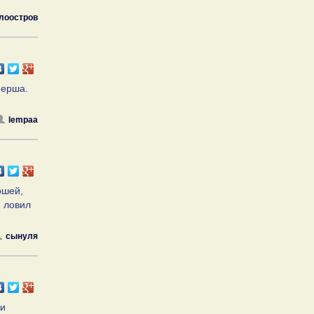
лоостров
 ерша.
lempaa
ршей,
е ловил
сынуля
 и