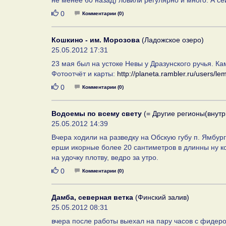
не менее 60 назад) ловили регулярно и много. А се
Нравится
0
Комментарии (0)
Кошкино - им. Морозова
(Ладожское озеро)
25.05.2012 17:31
23 мая был на устоке Невы у Дразунского ручья. Ка
Фотоотчёт и карты:
http://planeta.rambler.ru/users/
Нравится
0
Комментарии (0)
Водоемы по всему свету
(= Другие регионы(внутр
25.05.2012 14:39
Вчера ходили на разведку на Обскую губу п. Ямбур
ерши икорные более 20 сантиметров в длинны ну ко
на удочку плотву, ведро за утро.
Нравится
0
Комментарии (0)
Дамба, северная ветка
(Финский залив)
25.05.2012 08:31
вчера после работы выехал на пару часов с фидеро