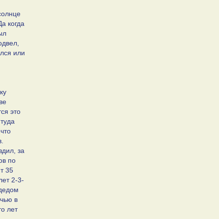
солнце
Да когда
ыл
одвел,
ался или
и
ку
ве
тся это
 туда
 что
в.
здил, за
ов по
т 35
ет 2-3-
 дедом
учью в
то лет