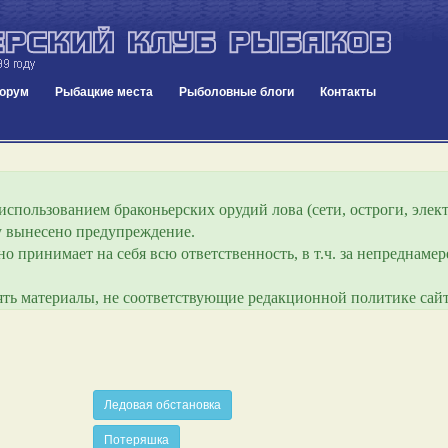
орум
Рыбацкие места
Рыболовные блоги
Контакты
спользованием браконьерских орудий лова (сети, остроги, элект
ру вынесено предупреждение.
о принимает на себя всю ответственность, в т.ч. за непреднам
лять материалы, не соответствующие редакционной политике сайт
Ледовая обстановка
Потеряшка