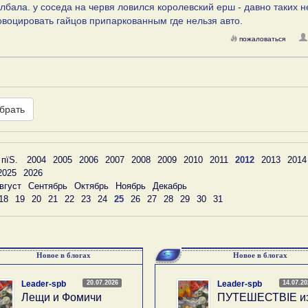
лбала. у соседа на червя ловился королевский ерш - давно таких н
овоцировать гайцов припаркованным где нельзя авто.
пожаловаться
брать
 пїЅ.
2004
2005
2006
2007
2008
2009
2010
2011
2012
2013
2014
2025
2026
вгуст
Сентябрь
Октябрь
Ноябрь
Декабрь
18
19
20
21
22
23
24
25
26
27
28
29
30
31
Новое в блогах
Новое в блогах
20.07.2026
14.07.2
Leader-spb
Leader-spb
Лещи и Фомичи
ПУТЕШЕСТВIE и