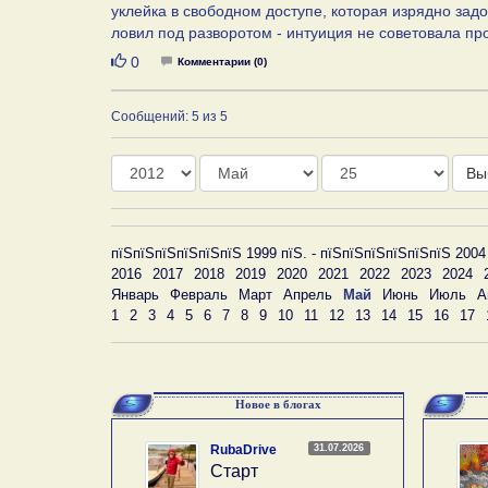
уклейка в свободном доступе, которая изрядно задо
ловил под разворотом - интуиция не советовала пр
Нравится
0
Комментарии (0)
Сообщений: 5 из 5
Год
Месяц
День
Вы
пїЅпїЅпїЅпїЅпїЅпїЅ 1999 пїЅ. - пїЅпїЅпїЅпїЅпїЅпїЅ 2004
2016
2017
2018
2019
2020
2021
2022
2023
2024
Январь
Февраль
Март
Апрель
Май
Июнь
Июль
А
1
2
3
4
5
6
7
8
9
10
11
12
13
14
15
16
17
Новое в блогах
31.07.2026
RubaDrive
Старт