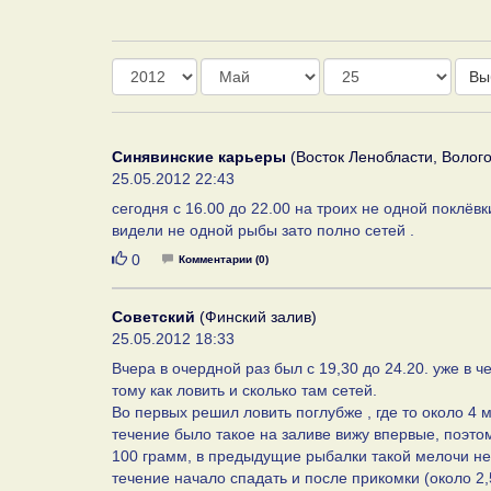
Год
Месяц
День
Вы
Синявинские карьеры
(Восток Ленобласти, Волого
25.05.2012 22:43
сегодня с 16.00 до 22.00 на троих не одной поклёв
видели не одной рыбы зато полно сетей .
Нравится
0
Комментарии (0)
Советский
(Финский залив)
25.05.2012 18:33
Вчера в очердной раз был с 19,30 до 24.20. уже в ч
тому как ловить и сколько там сетей.
Во первых решил ловить поглубже , где то около 4 м
течение было такое на заливе вижу впервые, поэто
100 грамм, в предыдущие рыбалки такой мелочи не
течение начало спадать и после прикомки (около 2