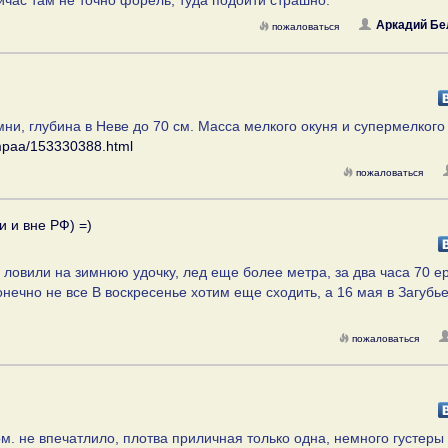
йчас там не точно форель, туда подойти страшно.
Аркадий Бе
пожаловаться
мни, глубина в Неве до 70 см. Масса мелкого окуня и супермелкого
lempaa/153330388.html
пожаловаться
и и вне РФ) =)
г ловили на зимнюю удочку, лед еще более метра, за два часа 70 е
нечно не все В воскресенье хотим еще сходить, а 16 мая в Загубь
пожаловаться
м. не впечатлило, плотва приличная только одна, немного густеры