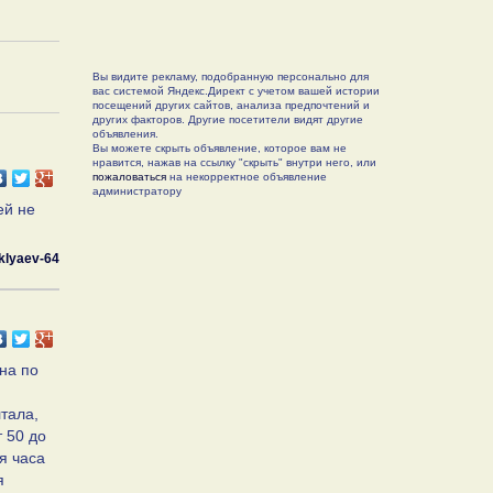
Вы видите рекламу, подобранную персонально для
вас системой Яндекс.Директ с учетом вашей истории
посещений других сайтов, анализа предпочтений и
других факторов. Другие посетители видят другие
объявления.
Вы можете скрыть объявление, которое вам не
нравится, нажав на ссылку "скрыть" внутри него, или
пожаловаться
на некорректное объявление
администратору
ей не
klyaev-64
ина по
лтала,
 50 до
я часа
я