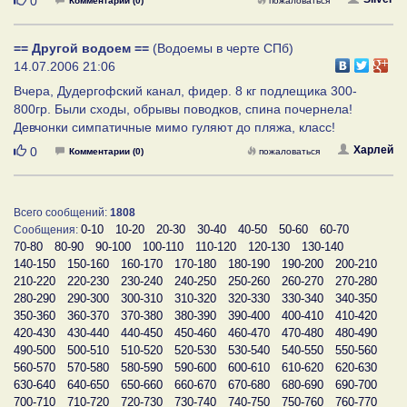
0
Комментарии (0)
пожаловаться
== Другой водоем ==
(Водоемы в черте СПб)
14.07.2006 21:06
Вчера, Дудергофский канал, фидер. 8 кг подлещика 300-
800гр. Были сходы, обрывы поводков, спина почернела!
Девчонки симпатичные мимо гуляют до пляжа, класс!
Нравится
Харлей
0
Комментарии (0)
пожаловаться
Всего сообщений:
1808
0-10
10-20
20-30
30-40
40-50
50-60
60-70
Сообщения:
70-80
80-90
90-100
100-110
110-120
120-130
130-140
140-150
150-160
160-170
170-180
180-190
190-200
200-210
210-220
220-230
230-240
240-250
250-260
260-270
270-280
280-290
290-300
300-310
310-320
320-330
330-340
340-350
350-360
360-370
370-380
380-390
390-400
400-410
410-420
420-430
430-440
440-450
450-460
460-470
470-480
480-490
490-500
500-510
510-520
520-530
530-540
540-550
550-560
560-570
570-580
580-590
590-600
600-610
610-620
620-630
630-640
640-650
650-660
660-670
670-680
680-690
690-700
700-710
710-720
720-730
730-740
740-750
750-760
760-770