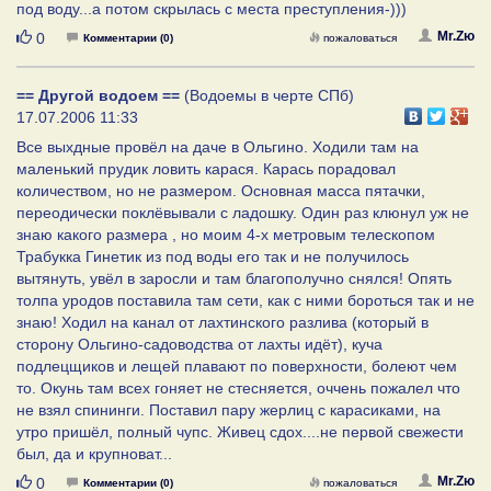
под воду...а потом скрылась с места преступления-)))
Нравится
Mr.Zю
0
Комментарии (0)
пожаловаться
== Другой водоем ==
(Водоемы в черте СПб)
17.07.2006 11:33
Все выхдные провёл на даче в Ольгино. Ходили там на
маленький прудик ловить карася. Карась порадовал
количеством, но не размером. Основная масса пятачки,
переодически поклёвывали с ладошку. Один раз клюнул уж не
знаю какого размера , но моим 4-х метровым телескопом
Трабукка Гинетик из под воды его так и не получилось
вытянуть, увёл в заросли и там благополучно снялся! Опять
толпа уродов поставила там сети, как с ними бороться так и не
знаю! Ходил на канал от лахтинского разлива (который в
сторону Ольгино-садоводства от лахты идёт), куча
подлецщиков и лещей плавают по поверхности, болеют чем
то. Окунь там всех гоняет не стесняется, оччень пожалел что
не взял спининги. Поставил пару жерлиц с карасиками, на
утро пришёл, полный чупс. Живец сдох....не первой свежести
был, да и крупноват...
Нравится
Mr.Zю
0
Комментарии (0)
пожаловаться