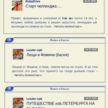
31.07.2026
RubaDrive
Старт челленджа….
Привет, форумчане и соклубник и! М� �е почти 14 лет, я
безумно люблю рыбалку и решил запустить легендарн ый
челлендж по обмену (в стиле ...
Читать полностью »
Новое в блогах
20.07.2026
Leader-spb
Лещи и Фомичи (басня)
Лещам от Фомича, в Неве, совсем житья не стало, И до того
достало это рыб, Что принято на сходе рыбьем стало –
...
Читать полностью »
Новое в блогах
14.07.2026
Leader-spb
ПУТЕШЕСТВIE изѣ ПЕТЕРБУРГА НА