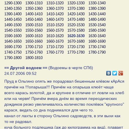
1290-1300
1300-1310
1310-1320
1320-1330
1330-1340
1340-1350
1350-1360
1360-1370
1370-1380
1380-1390
1390-1400
1400-1410
1410-1420
1420-1430
1430-1440
1440-1450
1450-1460
1460-1470
1470-1480
1480-1490
1490-1500
1500-1510
1510-1520
1520-1530
1530-1540
1540-1550
1550-1560
1560-1570
1570-1580
1580-1590
1590-1600
1600-1610
1610-1620
1620-1630
1630-1640
1640-1650
1650-1660
1660-1670
1670-1680
1680-1690
1690-1700
1700-1710
1710-1720
1720-1730
1730-1740
1740-1750
1750-1760
1760-1770
1770-1780
1780-1790
1790-1800
1800-1810
== Другой водоем ==
(Водоемы в черте СПб)
24.07.2006 09:52
Пруд в Ольгино опять же порадовал бешенным клёвом кАрАся
причём на !!!опарыша!!! Причём на опарыша клюёт чаще
всего карась золотой, да и крупнее в отличие от ловли на хлеб
или на червя! Причём вчера днём во время переодических
дождиков резко увеличивалось количество поклёвок "крупного"
карася, видать со дна поднимался для чего то.
канал от лахты в сторону Ольгино садоводств, в эти выхи как
то не радовал.
куча больного подлещика (аж до килограмма на вид), плавает