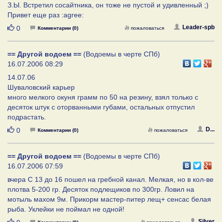
З.Ы. Встретил сосайтника, он тоже не пустой и удивленный ;)
Привет еще раз :agree:
Нравится
Leader-spb
0
Комментарии (0)
пожаловаться
== Другой водоем ==
(Водоемы в черте СПб)
16.07.2006 08:29
14.07.06
Шуваловский карьер
много мелкого окуня грамм по 50 на резину, взял только с
десяток штук с оторванными губами, остальных отпустил
подрастать.
Нравится
D...
0
Комментарии (0)
пожаловаться
== Другой водоем ==
(Водоемы в черте СПб)
16.07.2006 07:59
вчера С 13 до 16 пошел на гребной канал. Мелкая, но в кол-ве
плотва 5-200 гр. Десяток подлещиков по 300гр. Ловил на
мотыль махом 9м. Прикорм мастер-питер лещ+ сенсас белая
рыба. Уклeйки не поймал не одной!
Нравится
Silver