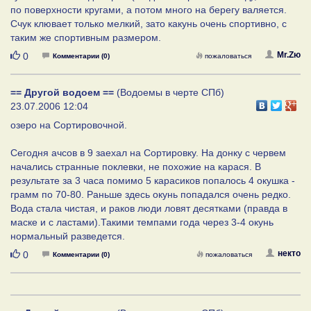
по поверхности кругами, а потом много на берегу валяется.
Счук клювает только мелкий, зато какунь очень спортивно, с
таким же спортивным размером.
Нравится
Mr.Zю
0
Комментарии (0)
пожаловаться
== Другой водоем ==
(Водоемы в черте СПб)
23.07.2006 12:04
озеро на Сортировочной.
Сегодня ачсов в 9 заехал на Сортировку. На донку с червем
начались странные поклевки, не похожие на карася. В
результате за 3 часа помимо 5 карасиков попалось 4 окушка -
грамм по 70-80. Раньше здесь окунь попадался очень редко.
Вода стала чистая, и раков люди ловят десятками (правда в
маске и с ластами).Такими темпами года через 3-4 окунь
нормальный разведется.
Нравится
некто
0
Комментарии (0)
пожаловаться