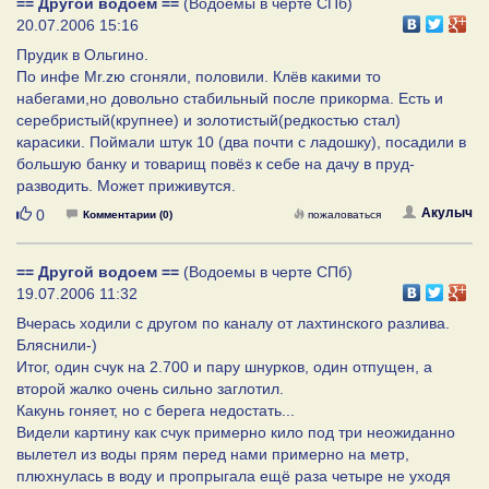
== Другой водоем ==
(Водоемы в черте СПб)
20.07.2006 15:16
Прудик в Ольгино.
По инфе Mr.zю сгоняли, половили. Клёв какими то
набегами,но довольно стабильный после прикорма. Есть и
серебристый(крупнее) и золотистый(редкостью стал)
карасики. Поймали штук 10 (два почти с ладошку), посадили в
большую банку и товарищ повёз к себе на дачу в пруд-
разводить. Может приживутся.
Нравится
Акулыч
0
Комментарии (0)
пожаловаться
== Другой водоем ==
(Водоемы в черте СПб)
19.07.2006 11:32
Вчерась ходили с другом по каналу от лахтинского разлива.
Бляснили-)
Итог, один счук на 2.700 и пару шнурков, один отпущен, а
второй жалко очень сильно заглотил.
Какунь гоняет, но с берега недостать...
Видели картину как счук примерно кило под три неожиданно
вылетел из воды прям перед нами примерно на метр,
плюхнулась в воду и пропрыгала ещё раза четыре не уходя