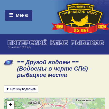
Меню:
Меню
== Другой водоем ==
(Водоемы в черте СПб) -
рыбацкие места
К списку водоемов
+