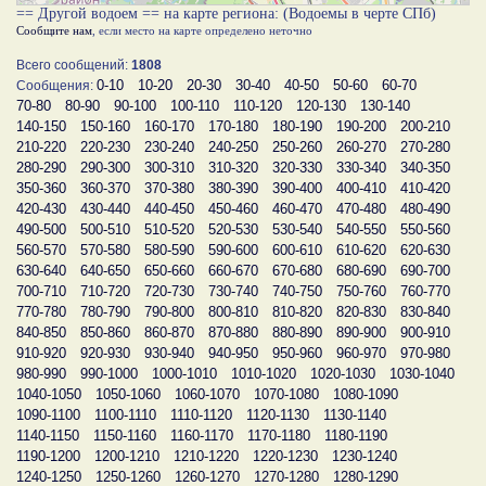
== Другой водоем == на карте региона: (Водоемы в черте СПб)
Сообщите нам
, если место на карте определено неточно
Всего сообщений:
1808
0-10
10-20
20-30
30-40
40-50
50-60
60-70
Сообщения:
70-80
80-90
90-100
100-110
110-120
120-130
130-140
140-150
150-160
160-170
170-180
180-190
190-200
200-210
210-220
220-230
230-240
240-250
250-260
260-270
270-280
280-290
290-300
300-310
310-320
320-330
330-340
340-350
350-360
360-370
370-380
380-390
390-400
400-410
410-420
420-430
430-440
440-450
450-460
460-470
470-480
480-490
490-500
500-510
510-520
520-530
530-540
540-550
550-560
560-570
570-580
580-590
590-600
600-610
610-620
620-630
630-640
640-650
650-660
660-670
670-680
680-690
690-700
700-710
710-720
720-730
730-740
740-750
750-760
760-770
770-780
780-790
790-800
800-810
810-820
820-830
830-840
840-850
850-860
860-870
870-880
880-890
890-900
900-910
910-920
920-930
930-940
940-950
950-960
960-970
970-980
980-990
990-1000
1000-1010
1010-1020
1020-1030
1030-1040
1040-1050
1050-1060
1060-1070
1070-1080
1080-1090
1090-1100
1100-1110
1110-1120
1120-1130
1130-1140
1140-1150
1150-1160
1160-1170
1170-1180
1180-1190
1190-1200
1200-1210
1210-1220
1220-1230
1230-1240
1240-1250
1250-1260
1260-1270
1270-1280
1280-1290