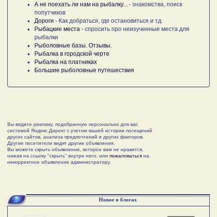
А не поехать ли нам на рыбалку...
- знакомства, поиск
попутчиков
Дороги
- Как добраться, где остановиться и тд.
Рыбацкие места
- спросить про неизученные места для
рыбалки
Рыболовные базы. Отзывы.
Рыбалка в городской черте
Рыбалка на платниках
Большие рыболовные путешествия
Вы видите рекламу, подобранную персонально для вас
системой Яндекс.Директ с учетом вашей истории посещений
других сайтов, анализа предпочтений и других факторов.
Другие посетители видят другие объявления.
Вы можете скрыть объявление, которое вам не нравится,
нажав на ссылку "скрыть" внутри него, или
пожаловаться
на
некорректное объявление администратору.
Новое в блогах