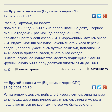
== Другой водоем ==
(Водоемы в черте СПб)
17.07.2006 10:14
Разлив, Тарховка, на болоте.
Ловил с 16-00 до 20-00 с 7-ю перерывами на дождь, вернее
ливни с градом! 7 раз мок "до последней нитки".
Кормил Supermix лещ озеро 2 кг + мороженный мотыль около
2 кг. Видать мотыля оказалось очень много и часа через 3
подлещ переел: участились пустые поклевки, поплавок на
4х18 слегка притапливался, много было сходов.
В итоге, огромное количество мелкого подлещика. Самый
крупный около 500 г, пару десятков плотвы от 40 до 100 г.
Нравится
AlexDunaev
0
Комментарии (0)
пожаловаться
== Другой водоем ==
(Водоемы в черте СПб)
16.07.2006 20:30
Речка рядом с домом, поймано 3 хвоста счучек, одна на глаз
за килушку, дала приличного джазу так как взяла в кустах и
пошла крутиться по корягам, но все же была осилена.