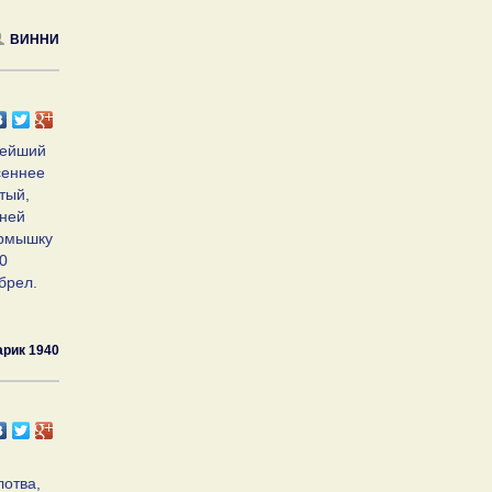
ВИННИ
тейший
сеннее
тый,
мней
ормышку
0
брел.
арик 1940
лотва,