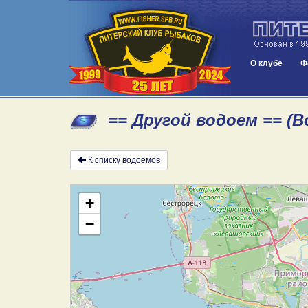
О клубе
Ф
== Другой водоем == (
К списку водоемов
+
−