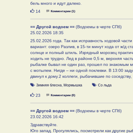
бель много и идут далеко.
Нравится
14
Комментарии (1)
== Другой водоем ==
(Водоемы в черте СПб)
25.02.2026 18:35
25.02.2026 года. Так как исправность ходовой час
вариант: озеро Разлив, в 15-ти минут хода от ж/д 
солнце и полный штиль. Изрядный морозец практиче
ходить не трудно. Лед в районе 0,5 м, верхняя час
рыбалке бывал не один раз, прошел по знакомым ме
с мотылем. Нигде – ни одной поклевки. В 13:00 зад
двинул к дому.2 коллеги, рыбачившие по соседству
Зимняя блесна
,
Мормышка
Со льда
Нравится
23
Комментарии (0)
== Другой водоем ==
(Водоемы в черте СПб)
23.02.2026 16:42
Здравствуйте.
Юго запад. Прогулялись, посмотрели как другие рыб