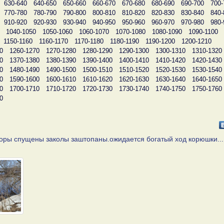
630-640
640-650
650-660
660-670
670-680
680-690
690-700
700-
770-780
780-790
790-800
800-810
810-820
820-830
830-840
840-
910-920
920-930
930-940
940-950
950-960
960-970
970-980
980-
1040-1050
1050-1060
1060-1070
1070-1080
1080-1090
1090-1100
1150-1160
1160-1170
1170-1180
1180-1190
1190-1200
1200-1210
0
1260-1270
1270-1280
1280-1290
1290-1300
1300-1310
1310-1320
0
1370-1380
1380-1390
1390-1400
1400-1410
1410-1420
1420-1430
0
1480-1490
1490-1500
1500-1510
1510-1520
1520-1530
1530-1540
0
1590-1600
1600-1610
1610-1620
1620-1630
1630-1640
1640-1650
0
1700-1710
1710-1720
1720-1730
1730-1740
1740-1750
1750-1760
0
оры спущены заколы заштопаны.ожидается богатый ход корюшки...