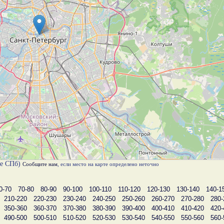
те СПб)
Сообщите нам
, если место на карте определено неточно
0-70
70-80
80-90
90-100
100-110
110-120
120-130
130-140
140-1
210-220
220-230
230-240
240-250
250-260
260-270
270-280
280-
350-360
360-370
370-380
380-390
390-400
400-410
410-420
420-
490-500
500-510
510-520
520-530
530-540
540-550
550-560
560-