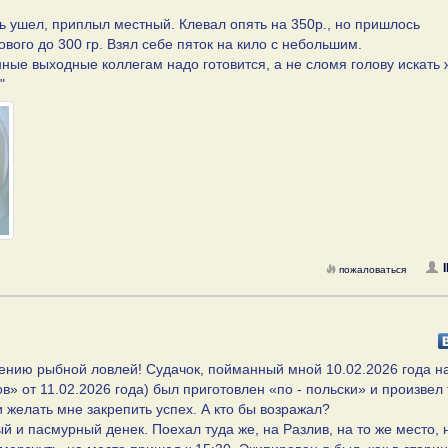
ь ушел, приплыл местный. Клевал опять на 350р., но пришлось
ового до 300 гр. Взял себе пяток на кило с небольшим.
нные выходные коллегам надо готовится, а не сломя голову искать 
"
пожаловаться
ечению рыбной ловлей! Судачок, пойманный мной 10.02.2026 года н
» от 11.02.2026 года) был приготовлен «по - польски» и произвел 
 желать мне закрепить успех. А кто бы возражал?
 и пасмурный денек. Поехал туда же, на Разлив, на то же место, 