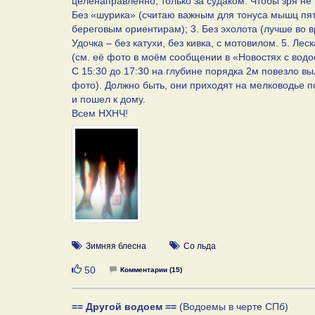
целенаправленно, только за судаком. Чтобы зря не м
Без «шурика» (считаю важным для тонуса мышц пято
береговым ориентирам); 3. Без эхолота (лучше во в
Удочка – без катухи, без кивка, с мотовилом. 5. Ле
(см. её фото в моём сообщении в «Новостях с водое
С 15:30 до 17:30 на глубине порядка 2м повезло вы
фото). Должно быть, они приходят на мелководье по
и пошел к дому.
Всем НХНЧ!
Зимняя блесна
Со льда
Нравится
50
Комментарии (15)
== Другой водоем ==
(Водоемы в черте СПб)