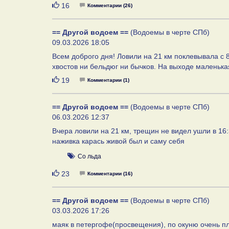
Нравится
16
Комментарии (26)
== Другой водоем ==
(Водоемы в черте СПб)
09.03.2026 18:05
Всем доброго дня! Ловили на 21 км поклевывала с 
хвостов ни бельдюг ни бычков. На выходе маленьк
Нравится
19
Комментарии (1)
== Другой водоем ==
(Водоемы в черте СПб)
06.03.2026 12:37
Вчера ловили на 21 км, трещин не видел ушли в 16
наживка карась живой был и саму себя
Со льда
Нравится
23
Комментарии (16)
== Другой водоем ==
(Водоемы в черте СПб)
03.03.2026 17:26
маяк в петергофе(просвещения), по окуню очень пл