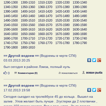
1290-1300
1300-1310
1310-1320
1320-1330
1330-1340
1340-1350
1350-1360
1360-1370
1370-1380
1380-1390
1390-1400
1400-1410
1410-1420
1420-1430
1430-1440
1440-1450
1450-1460
1460-1470
1470-1480
1480-1490
1490-1500
1500-1510
1510-1520
1520-1530
1530-1540
1540-1550
1550-1560
1560-1570
1570-1580
1580-1590
1590-1600
1600-1610
1610-1620
1620-1630
1630-1640
1640-1650
1650-1660
1660-1670
1670-1680
1680-1690
1690-1700
1700-1710
1710-1720
1720-1730
1730-1740
1740-1750
1750-1760
1760-1770
1770-1780
1780-1790
1790-1800
1800-1810
== Другой водоем ==
(Водоемы в черте СПб)
03.03.2013 20:25
был сегодня в районе Лэмза, полный нуль
Нравится
вован рыба
0
Комментарии (0)
пожаловаться
== Другой водоем ==
(Водоемы в черте СПб)
17.02.2013 19:58
Сегодня сьездил на тролейбусе 45 до кольца . Вышел на
залив . Улов желает быть лучше . 2густерки да 2 плотвички ,
около 150 грамм каждая. Вот и весь улов . За то погода