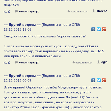
Лед-15см.
Нравится
starche
0
Комментарии (0)
пожаловаться
== Другой водоем ==
(Водоемы в черте СПб)
13.12.2012 19:06
Сегодня посетили с товарищем "горские карьеры"
С утра никак не могли уйти от нуля... к обеду уже оббегав
почти весь карьер, таки нарвались на мини-раздачу. за 10-15
мин примерно 2 кг пищевой смеси.
Нравится
dgin
0
Комментарии (0)
пожаловаться
== Другой водоем ==
(Водоемы в черте СПб)
12.12.2012 00:07
Всем привет! Огромная прозьба Модератору пусть повисит.
Три дня назад вскрыли контейнер на стоянке, упёрли
двигатель от мото собаки . Двигатель Лифан190(15л.сил) с
электро запуском , цвет синий , на колено напрессован
вариатор Итлан Каюр (красная крышка). Движок обсалютно