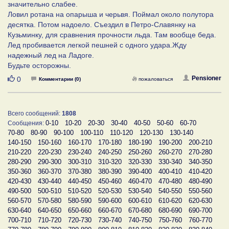
значительно слабее.
Ловил ротана на опарыша и черьвя. Поймал около полутора
десятка. Потом надоело. Съездил в Петро-Славянку на
Кузьминку, для сравнения прочности льда. Там вообще беда.
Лед пробивается легкой пешней с одного удара.Жду
надежный лед на Ладоге.
Будьте осторожны.
Нравится
Pensioner
0
Комментарии (0)
пожаловаться
Всего сообщений:
1808
0-10
10-20
20-30
30-40
40-50
50-60
60-70
Сообщения:
70-80
80-90
90-100
100-110
110-120
120-130
130-140
140-150
150-160
160-170
170-180
180-190
190-200
200-210
210-220
220-230
230-240
240-250
250-260
260-270
270-280
280-290
290-300
300-310
310-320
320-330
330-340
340-350
350-360
360-370
370-380
380-390
390-400
400-410
410-420
420-430
430-440
440-450
450-460
460-470
470-480
480-490
490-500
500-510
510-520
520-530
530-540
540-550
550-560
560-570
570-580
580-590
590-600
600-610
610-620
620-630
630-640
640-650
650-660
660-670
670-680
680-690
690-700
700-710
710-720
720-730
730-740
740-750
750-760
760-770