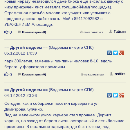
новый неразу незаводился даже бирка ещё висела,к движку с
низу прикручен лист металла толщиной4мм(площадка).
Ограменная прозьба малоли кто увидит или услышит о
продаже движка, дайте знать. Мой т.89117092982 с
УВАЖЕНИЕМ Александр.
Нравится
Гайкин
0
Комментарии (0)
пожаловаться
== Другой водоем ==
(Водоемы в черте СПб)
05.12.2012 14:39
парк 300летия, замечены пингвины человек 8-10, вдоль
берега, у форватора промоины.
Нравится
redfire
0
Комментарии (0)
пожаловаться
== Другой водоем ==
(Водоемы в черте СПб)
04.12.2012 20:36
Сегодня, как и собирался посетил карьеры на ул.
Димитрова,Купчино.
Лед на маленьком узком карьере стал прочнее. Держит
хорошо, но заход от берега очень осторожный и есть большие
промоины. В остальных карьерах, где бьют ключи, лед