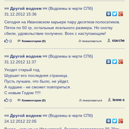
== Другой водоем ==
(Водоемы в черте СПб)
31.12.2012 15:36
Сегодня на Ивановском карьере пару десятков полосатиков.
Пяток по 50 гр, остальные ясельного размера. Но охотку
сбили, удовольствие получено. Всех с наступающим!
Нравится
starche
0
Комментарии (0)
пожаловаться
== Другой водоем ==
(Водоемы в черте СПб)
31.12.2012 11:37
Уходит старый год,
Шуршит его последняя страница.
Пусть лучшее, что было, не уйдет,
А худшее - не сможет повториться.
С новым Годом !!!!!
Нравится
leone-s
0
Комментарии (0)
пожаловаться
== Другой водоем ==
(Водоемы в черте СПб)
24.12.2012 22:05
Вчера - карьер на Ивановской. Десяток полосатиков 30-70гр.