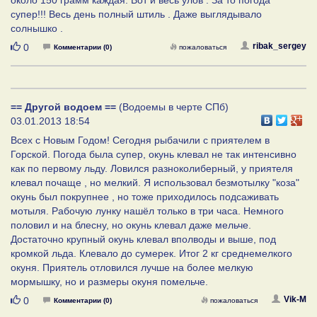
супер!!! Весь день полный штиль . Даже выглядывало
солнышко .
Нравится
ribak_sergey
0
Комментарии (0)
пожаловаться
== Другой водоем ==
(Водоемы в черте СПб)
03.01.2013 18:54
Всех с Новым Годом! Сегодня рыбачили с приятелем в
Горской. Погода была супер, окунь клевал не так интенсивно
как по первому льду. Ловился разноколиберный, у приятеля
клевал почаще , но мелкий. Я использовал безмотылку "коза"
окунь был покрупнее , но тоже приходилось подсаживать
мотыля. Рабочую лунку нашёл только в три часа. Немного
половил и на блесну, но окунь клевал даже мельче.
Достаточно крупный окунь клевал вполводы и выше, под
кромкой льда. Клевало до сумерек. Итог 2 кг среднемелкого
окуня. Приятель отловился лучше на более мелкую
мормышку, но и размеры окуня помельче.
Нравится
Vik-M
0
Комментарии (0)
пожаловаться