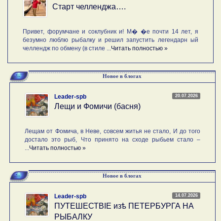
Старт челленджа….
Привет, форумчане и соклубник и! М� �е почти 14 лет, я
безумно люблю рыбалку и решил запустить легендарн ый
челлендж по обмену (в стиле ...
Читать полностью »
Новое в блогах
20.07.2026
Leader-spb
Лещи и Фомичи (басня)
Лещам от Фомича, в Неве, совсем житья не стало, И до того
достало это рыб, Что принято на сходе рыбьем стало –
...
Читать полностью »
Новое в блогах
14.07.2026
Leader-spb
ПУТЕШЕСТВIE изѣ ПЕТЕРБУРГА НА
РЫБАЛКУ