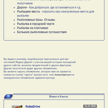
попутчиков
Дороги
- Как добраться, где остановиться и тд.
Рыбацкие места
- спросить про неизученные места для
рыбалки
Рыболовные базы. Отзывы.
Рыбалка в городской черте
Рыбалка на платниках
Большие рыболовные путешествия
Вы видите рекламу, подобранную персонально для вас
системой Яндекс.Директ с учетом вашей истории посещений
других сайтов, анализа предпочтений и других факторов.
Другие посетители видят другие объявления.
Вы можете скрыть объявление, которое вам не нравится,
нажав на ссылку "скрыть" внутри него, или
пожаловаться
на
некорректное объявление администратору.
Новое в блогах
31.07.2026
RubaDrive