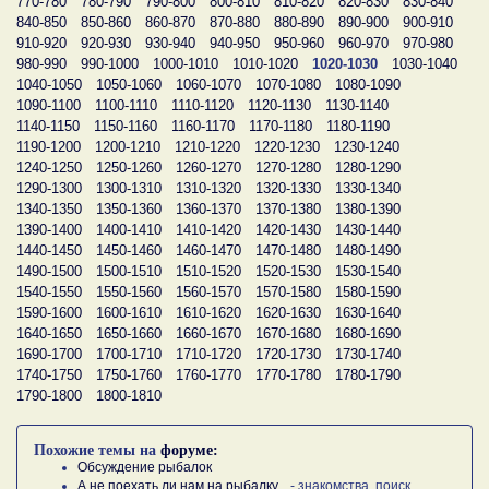
770-780
780-790
790-800
800-810
810-820
820-830
830-840
840-850
850-860
860-870
870-880
880-890
890-900
900-910
910-920
920-930
930-940
940-950
950-960
960-970
970-980
980-990
990-1000
1000-1010
1010-1020
1020-1030
1030-1040
1040-1050
1050-1060
1060-1070
1070-1080
1080-1090
1090-1100
1100-1110
1110-1120
1120-1130
1130-1140
1140-1150
1150-1160
1160-1170
1170-1180
1180-1190
1190-1200
1200-1210
1210-1220
1220-1230
1230-1240
1240-1250
1250-1260
1260-1270
1270-1280
1280-1290
1290-1300
1300-1310
1310-1320
1320-1330
1330-1340
1340-1350
1350-1360
1360-1370
1370-1380
1380-1390
1390-1400
1400-1410
1410-1420
1420-1430
1430-1440
1440-1450
1450-1460
1460-1470
1470-1480
1480-1490
1490-1500
1500-1510
1510-1520
1520-1530
1530-1540
1540-1550
1550-1560
1560-1570
1570-1580
1580-1590
1590-1600
1600-1610
1610-1620
1620-1630
1630-1640
1640-1650
1650-1660
1660-1670
1670-1680
1680-1690
1690-1700
1700-1710
1710-1720
1720-1730
1730-1740
1740-1750
1750-1760
1760-1770
1770-1780
1780-1790
1790-1800
1800-1810
Похожие темы на
форуме:
Обсуждение рыбалок
А не поехать ли нам на рыбалку...
- знакомства, поиск