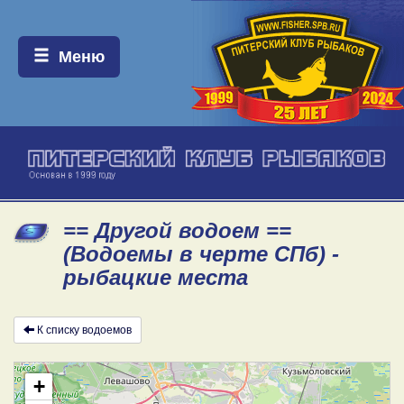
Меню:
Меню
== Другой водоем ==
(Водоемы в черте СПб) -
рыбацкие места
К списку водоемов
+