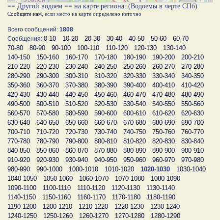
== Другой водоем == на карте региона: (Водоемы в черте СПб)
Сообщите нам
, если место на карте определено неточно
Всего сообщений:
1808
0-10
10-20
20-30
30-40
40-50
50-60
60-70
Сообщения:
70-80
80-90
90-100
100-110
110-120
120-130
130-140
140-150
150-160
160-170
170-180
180-190
190-200
200-210
210-220
220-230
230-240
240-250
250-260
260-270
270-280
280-290
290-300
300-310
310-320
320-330
330-340
340-350
350-360
360-370
370-380
380-390
390-400
400-410
410-420
420-430
430-440
440-450
450-460
460-470
470-480
480-490
490-500
500-510
510-520
520-530
530-540
540-550
550-560
560-570
570-580
580-590
590-600
600-610
610-620
620-630
630-640
640-650
650-660
660-670
670-680
680-690
690-700
700-710
710-720
720-730
730-740
740-750
750-760
760-770
770-780
780-790
790-800
800-810
810-820
820-830
830-840
840-850
850-860
860-870
870-880
880-890
890-900
900-910
910-920
920-930
930-940
940-950
950-960
960-970
970-980
980-990
990-1000
1000-1010
1010-1020
1020-1030
1030-1040
1040-1050
1050-1060
1060-1070
1070-1080
1080-1090
1090-1100
1100-1110
1110-1120
1120-1130
1130-1140
1140-1150
1150-1160
1160-1170
1170-1180
1180-1190
1190-1200
1200-1210
1210-1220
1220-1230
1230-1240
1240-1250
1250-1260
1260-1270
1270-1280
1280-1290