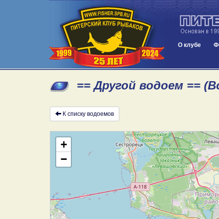
О клубе
Ф
== Другой водоем == (
К списку водоемов
+
−