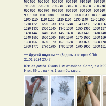
570-580
580-590
590-600
600-610
610-620
620-630
710-720
720-730
730-740
740-750
750-760
760-770
850-860
860-870
870-880
880-890
890-900
900-910
990-1000
1000-1010
1010-1020
1020-1030
1030-1040
1100-1110
1110-1120
1120-1130
1130-1140
1140-1150
1210-1220
1220-1230
1230-1240
1240-1250
1250-126
1320-1330
1330-1340
1340-1350
1350-1360
1360-137
1430-1440
1440-1450
1450-1460
1460-1470
1470-148
1540-1550
1550-1560
1560-1570
1570-1580
1580-159
1650-1660
1660-1670
1670-1680
1680-1690
1690-170
1760-1770
1770-1780
1780-1790
1790-1800
1800-181
== Другой водоем ==
(Водоемы в черте СПб)
21.01.2024 23:47
Южная дамба. Около 1 км от забора. Сегодня с 9:00
Итог: 89 шт. на 4 кг. 1 минибельдюга.