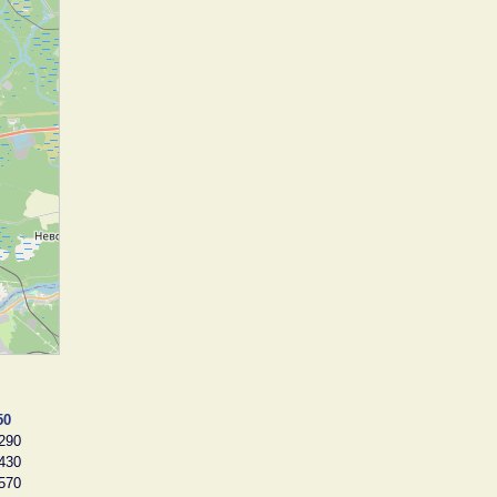
50
290
430
570