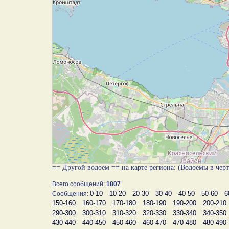
== Другой водоем == на карте региона: (Водоемы в чер
Всего сообщений:
1807
0-10
10-20
20-30
30-40
40-50
50-60
6
Сообщения:
150-160
160-170
170-180
180-190
190-200
200-210
290-300
300-310
310-320
320-330
330-340
340-350
430-440
440-450
450-460
460-470
470-480
480-490