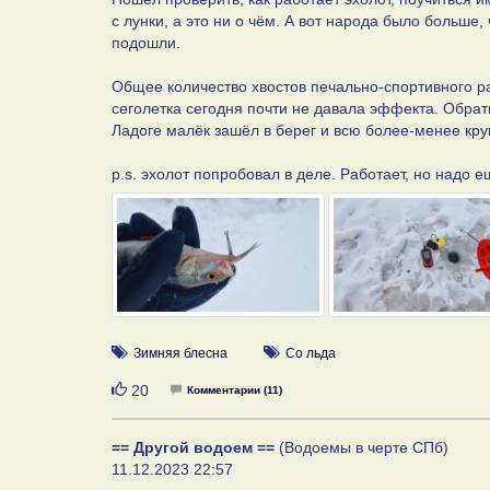
с лунки, а это ни о чём. А вот народа было больше
подошли.
Общее количество хвостов печально-спортивного ра
сеголетка сегодня почти не давала эффекта. Обрати
Ладоге малёк зашёл в берег и всю более-менее кру
p.s. эхолот попробовал в деле. Работает, но надо 
Зимняя блесна
Со льда
Нравится
20
Комментарии (11)
== Другой водоем ==
(Водоемы в черте СПб)
11.12.2023 22:57