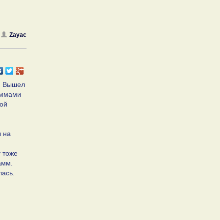
Zayac
ь. Вышел
аммами
ной
л на
у тоже
амм.
лась.