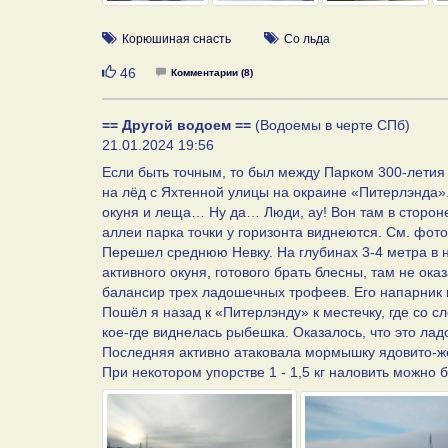
Корюшиная снасть
Со льда
Нравится
46
Комментарии (8)
== Другой водоем ==
(Водоемы в черте СПб)
21.01.2024 19:56
Если быть точным, то был между Парком 300-летия
на лёд с Яхтенной улицы на окраине «Питерлэнда
окуня и леща… Ну да… Люди, ау! Вон там в стороне
аллеи парка точки у горизонта виднеются. См. фото
Перешел среднюю Невку. На глубинах 3-4 метра в 
активного окуня, готового брать блесны, там не о
балансир трех ладошечных трофеев. Его напарник 
Пошёл я назад к «Питерлэнду» к местечку, где со с
кое-где виднелась рыбешка. Оказалось, что это ла
Последняя активно атаковала мормышку ядовито-жёл
При некотором упорстве 1 - 1,5 кг наловить можно б