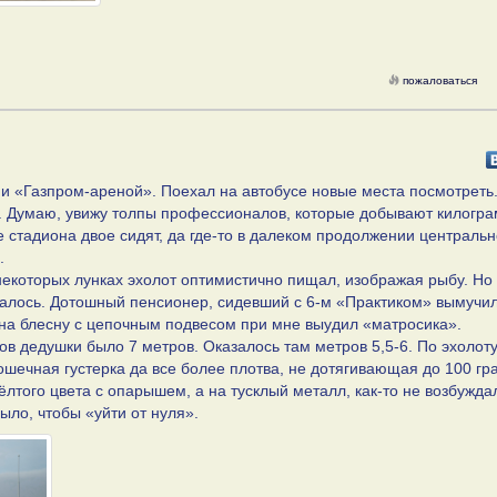
пожаловаться
 и «Газпром-ареной». Поехал на автобусе новые места посмотрет
». Думаю, увижу толпы профессионалов, которые добывают килогр
 стадиона двое сидят, да где-то в далеком продолжении централь
.
некоторых лунках эхолот оптимистично пищал, изображая рыбу. Но
казалось. Дотошный пенсионер, сидевший с 6-м «Практиком» вымучи
на блесну с цепочным подвесом при мне выудил «матросика».
лов дедушки было 7 метров. Оказалось там метров 5,5-6. По эхолот
дошечная густерка да все более плотва, не дотягивающая до 100 гр
того цвета с опарышем, а на тусклый металл, как-то не возбужда
ыло, чтобы «уйти от нуля».