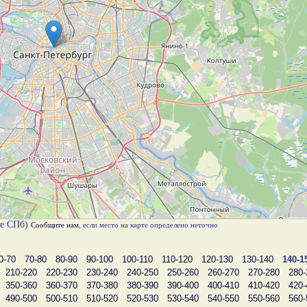
те СПб)
Сообщите нам
, если место на карте определено неточно
0-70
70-80
80-90
90-100
100-110
110-120
120-130
130-140
140-1
210-220
220-230
230-240
240-250
250-260
260-270
270-280
280-
350-360
360-370
370-380
380-390
390-400
400-410
410-420
420-
490-500
500-510
510-520
520-530
530-540
540-550
550-560
560-