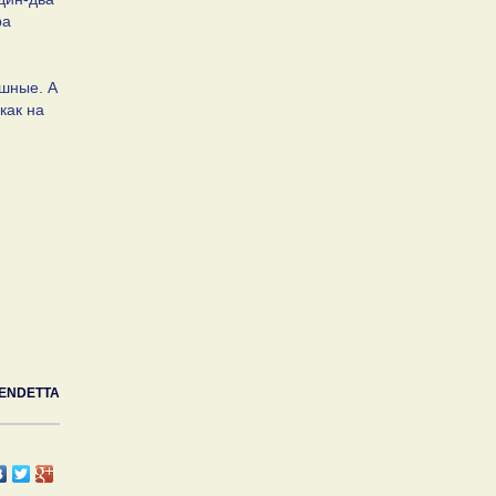
ра
ошные. А
как на
ENDETTA