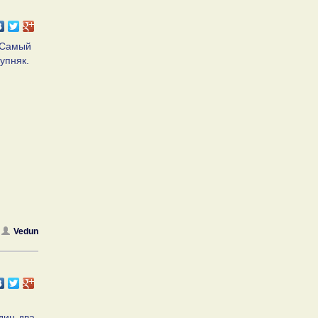
. Самый
упняк.
Vedun
дин-два