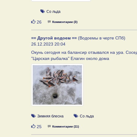
Со льда
Нравится
26
Комментарии (3)
== Другой водоем ==
(Водоемы в черте СПб)
26.12.2023 20:04
Окунь сегодня на балансир отзывался на ура. Сосед 
"Царская рыбалка" Елагин около дома
Зимняя блесна
Со льда
Нравится
25
Комментарии (11)