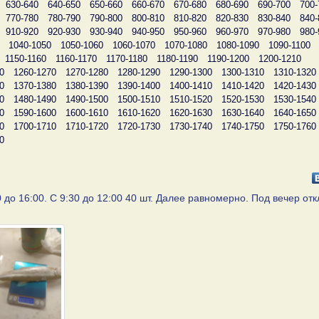
630-640
640-650
650-660
660-670
670-680
680-690
690-700
700-
770-780
780-790
790-800
800-810
810-820
820-830
830-840
840-
910-920
920-930
930-940
940-950
950-960
960-970
970-980
980-
1040-1050
1050-1060
1060-1070
1070-1080
1080-1090
1090-1100
1150-1160
1160-1170
1170-1180
1180-1190
1190-1200
1200-1210
0
1260-1270
1270-1280
1280-1290
1290-1300
1300-1310
1310-1320
0
1370-1380
1380-1390
1390-1400
1400-1410
1410-1420
1420-1430
0
1480-1490
1490-1500
1500-1510
1510-1520
1520-1530
1530-1540
0
1590-1600
1600-1610
1610-1620
1620-1630
1630-1640
1640-1650
0
1700-1710
1710-1720
1720-1730
1730-1740
1740-1750
1750-1760
0
 до 16:00. С 9:30 до 12:00 40 шт. Далее равномерно. Под вечер от