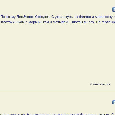
 По этому ЛенЭкспо. Сегодня. С утра окунь на баланс и марапетку
к плотвичникам с мормышкой и мотылём. Плотвы много. На фото кр
пожаловаться
им пользоваться. Но именно сегодня клёв окуня был очень вялым. О