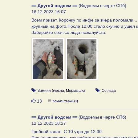
== Другой водоем ==
(Водоемы в черте СПб)
16.12.2023 16:07
Всем привет. Коронку по инфе за вчера поломали...
крупный на фото.После 12:00 стало скучно и ушёл 
Забирайте срач со льда пожалуйста.
Зимняя блесна
,
Мормышка
Со льда
Нравится
13
Комментарии (1)
== Другой водоем ==
(Водоемы в черте СПб)
12.12.2023 18:27
Гребной канал. С 10 утра до 12:30
Пошёл проверить, как работает эхолот, поучиться 