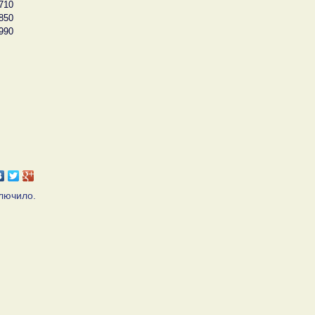
710
850
990
ключило.