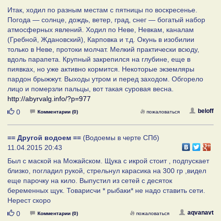
Итак, ходил по разным местам с пятницы по воскресенье.
Погода — солнце, дождь, ветер, град, снег — богатый набор
атмосферных явлений. Ходил по Неве, Невкам, каналам
(Гребной, Ждановский), Карповка и т.д. Окунь в изобилии
только в Неве, протоки молчат. Мелкий практически всюду,
вдоль парапета. Крупный закрепился на глубине, еще в
пиявках, но уже активно кормится. Некоторые экземляры
пардон брыжжут. Выходы утром и перед заходом. Обгорело
лицо и померзли пальцы, вот такая суровая весна.
http://abyrvalg.info/?p=977
Нравится
beloff
0
Комментарии (0)
пожаловаться
== Другой водоем ==
(Водоемы в черте СПб)
11.04.2015 20:43
Был с маской на Можайском. Щука с икрой стоит , подпускает
близко, погладил рукой, стрельнул карасика на 300 гр ,видел
еще парочку на кило. Выпустил из сетей с десяток
беременных щук. Товарисчи * рыбаки* не надо ставить сети.
Нерест скоро
Нравится
aqvanavt
0
Комментарии (0)
пожаловаться