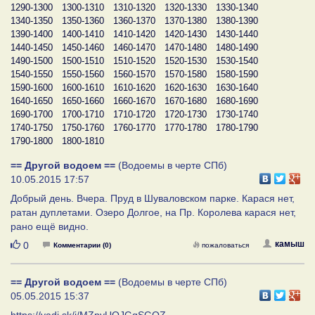
1290-1300
1300-1310
1310-1320
1320-1330
1330-1340
1340-1350
1350-1360
1360-1370
1370-1380
1380-1390
1390-1400
1400-1410
1410-1420
1420-1430
1430-1440
1440-1450
1450-1460
1460-1470
1470-1480
1480-1490
1490-1500
1500-1510
1510-1520
1520-1530
1530-1540
1540-1550
1550-1560
1560-1570
1570-1580
1580-1590
1590-1600
1600-1610
1610-1620
1620-1630
1630-1640
1640-1650
1650-1660
1660-1670
1670-1680
1680-1690
1690-1700
1700-1710
1710-1720
1720-1730
1730-1740
1740-1750
1750-1760
1760-1770
1770-1780
1780-1790
1790-1800
1800-1810
== Другой водоем ==
(Водоемы в черте СПб)
10.05.2015 17:57
Добрый день. Вчера. Пруд в Шуваловском парке. Карася нет,
ратан дуплетами. Озеро Долгое, на Пр. Королева карася нет,
рано ещё видно.
Нравится
камыш
0
Комментарии (0)
пожаловаться
== Другой водоем ==
(Водоемы в черте СПб)
05.05.2015 15:37
https://yadi.sk/i/MZpyUQJGgSGQZ