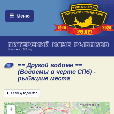
Меню:
Меню
== Другой водоем ==
(Водоемы в черте СПб) -
рыбацкие места
К списку водоемов
+