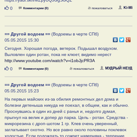
Нравится
Ki-Mi
0
Комментарии (0)
пожаловаться
== Другой водоем ==
(Водоемы в черте СПб)
05.05.2015 15:30
Сегодня. Хорошая погода, ветерок. Подышал воздухом.
Выловлен один ротан, пока не клюет, видимо нерест
http://www.youtube.com/watch?v=i1obJjcPR3A
Нравится
МУДРЫЙ НЕУД
0
Комментарии (0)
пожаловаться
== Другой водоем ==
(Водоемы в черте СПб)
05.05.2015 15:23
На первых майских из-за обилия ремонтных дел дома и
болезни детеныша никуда не поехал, в общем, как и обычно.
Проснувшись в один из дней с ранья и, недолго думая,
прыгнул на велик и допер до парка. Цель - ротан. Средства -
микрорезина с дроп-шотом 1 гр. Клев очень уверенный,
заглатывает охотно. Но все равно около половины поклевок
холостые. Если подождать то сожрет наверняка - терпение