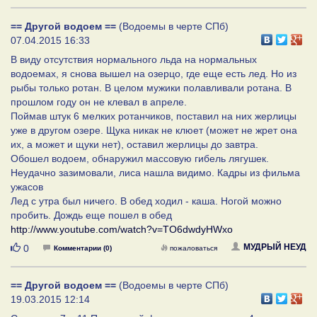
== Другой водоем ==
(Водоемы в черте СПб)
07.04.2015 16:33
В виду отсутствия нормального льда на нормальных
водоемах, я снова вышел на озерцо, где еще есть лед. Но из
рыбы только ротан. В целом мужики полавливали ротана. В
прошлом году он не клевал в апреле.
Поймав штук 6 мелких ротанчиков, поставил на них жерлицы
уже в другом озере. Щука никак не клюет (может не жрет она
их, а может и щуки нет), оставил жерлицы до завтра.
Обошел водоем, обнаружил массовую гибель лягушек.
Неудачно зазимовали, лиса нашла видимо. Кадры из фильма
ужасов
Лед с утра был ничего. В обед ходил - каша. Ногой можно
пробить. Дождь еще пошел в обед
http://www.youtube.com/watch?v=TO6dwdyHWxo
Нравится
МУДРЫЙ НЕУД
0
Комментарии (0)
пожаловаться
== Другой водоем ==
(Водоемы в черте СПб)
19.03.2015 12:14