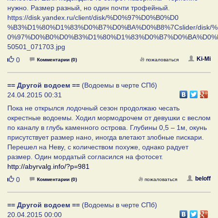
нужно. Размер разный, но один почти трофейный.
https://disk.yandex.ru/client/disk/%D0%97%D0%B0%D0
%B3%D1%80%D1%83%D0%B7%D0%BA%D0%B8%7Cslider/disk/
0%97%D0%B0%D0%B3%D1%80%D1%83%D0%B7%D0%BA%D0%B
50501_071703.jpg
Нравится
Ki-Mi
0
Комментарии (0)
пожаловаться
== Другой водоем ==
(Водоемы в черте СПб)
24.04.2015 00:31
Пока не открылся лодочный сезон продолжаю чесать
окрестные водоемы. Ходил мормодрочем от девушки с веслом
по каналу в глубь каменного острова. Глубины 0,5 – 1м, окунь
присутствует размер нано, иногда влетают злобные пискари.
Перешел на Неву, с количеством похуже, однако радует
размер. Один мордатый согласился на фотосет.
http://abyrvalg.info/?p=981
Нравится
beloff
0
Комментарии (0)
пожаловаться
== Другой водоем ==
(Водоемы в черте СПб)
20.04.2015 00:00