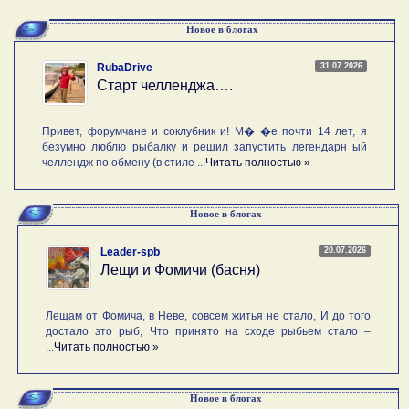
Новое в блогах
31.07.2026
RubaDrive
Старт челленджа….
Привет, форумчане и соклубник и! М� �е почти 14 лет, я
безумно люблю рыбалку и решил запустить легендарн ый
челлендж по обмену (в стиле ...
Читать полностью »
Новое в блогах
20.07.2026
Leader-spb
Лещи и Фомичи (басня)
Лещам от Фомича, в Неве, совсем житья не стало, И до того
достало это рыб, Что принято на сходе рыбьем стало –
...
Читать полностью »
Новое в блогах