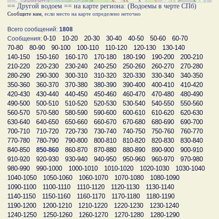
== Другой водоем == на карте региона: (Водоемы в черте СПб)
Сообщите нам
, если место на карте определено неточно
Всего сообщений:
1808
0-10
10-20
20-30
30-40
40-50
50-60
60-70
Сообщения:
70-80
80-90
90-100
100-110
110-120
120-130
130-140
140-150
150-160
160-170
170-180
180-190
190-200
200-210
210-220
220-230
230-240
240-250
250-260
260-270
270-280
280-290
290-300
300-310
310-320
320-330
330-340
340-350
350-360
360-370
370-380
380-390
390-400
400-410
410-420
420-430
430-440
440-450
450-460
460-470
470-480
480-490
490-500
500-510
510-520
520-530
530-540
540-550
550-560
560-570
570-580
580-590
590-600
600-610
610-620
620-630
630-640
640-650
650-660
660-670
670-680
680-690
690-700
700-710
710-720
720-730
730-740
740-750
750-760
760-770
770-780
780-790
790-800
800-810
810-820
820-830
830-840
840-850
850-860
860-870
870-880
880-890
890-900
900-910
910-920
920-930
930-940
940-950
950-960
960-970
970-980
980-990
990-1000
1000-1010
1010-1020
1020-1030
1030-1040
1040-1050
1050-1060
1060-1070
1070-1080
1080-1090
1090-1100
1100-1110
1110-1120
1120-1130
1130-1140
1140-1150
1150-1160
1160-1170
1170-1180
1180-1190
1190-1200
1200-1210
1210-1220
1220-1230
1230-1240
1240-1250
1250-1260
1260-1270
1270-1280
1280-1290