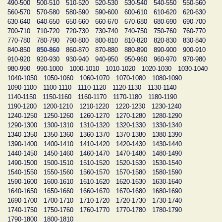
490-500
500-510
510-520
520-530
530-540
540-550
550-560
560-570
570-580
580-590
590-600
600-610
610-620
620-630
630-640
640-650
650-660
660-670
670-680
680-690
690-700
700-710
710-720
720-730
730-740
740-750
750-760
760-770
770-780
780-790
790-800
800-810
810-820
820-830
830-840
840-850
850-860
860-870
870-880
880-890
890-900
900-910
910-920
920-930
930-940
940-950
950-960
960-970
970-980
980-990
990-1000
1000-1010
1010-1020
1020-1030
1030-1040
1040-1050
1050-1060
1060-1070
1070-1080
1080-1090
1090-1100
1100-1110
1110-1120
1120-1130
1130-1140
1140-1150
1150-1160
1160-1170
1170-1180
1180-1190
1190-1200
1200-1210
1210-1220
1220-1230
1230-1240
1240-1250
1250-1260
1260-1270
1270-1280
1280-1290
1290-1300
1300-1310
1310-1320
1320-1330
1330-1340
1340-1350
1350-1360
1360-1370
1370-1380
1380-1390
1390-1400
1400-1410
1410-1420
1420-1430
1430-1440
1440-1450
1450-1460
1460-1470
1470-1480
1480-1490
1490-1500
1500-1510
1510-1520
1520-1530
1530-1540
1540-1550
1550-1560
1560-1570
1570-1580
1580-1590
1590-1600
1600-1610
1610-1620
1620-1630
1630-1640
1640-1650
1650-1660
1660-1670
1670-1680
1680-1690
1690-1700
1700-1710
1710-1720
1720-1730
1730-1740
1740-1750
1750-1760
1760-1770
1770-1780
1780-1790
1790-1800
1800-1810