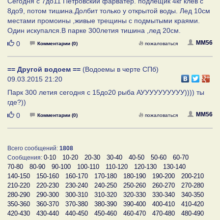
Сегодня с 7до11 Петровский фарватер. подлещик 4кг клев с
8до9, потом тишина.Долбит только у открытой воды. Лед 10см
местами промоины ,живые трещины с подмытыми краями.
Один искупался.В парке 300летия тишина ,лед 20см.
Нравится
MM56
0
Комментарии (0)
пожаловаться
== Другой водоем ==
(Водоемы в черте СПб)
09.03.2015 21:20
Парк 300 летия сегодня с 15до20 рыба АУУУУУУУУУУ)))) ты
где?))
Нравится
MM56
0
Комментарии (0)
пожаловаться
Всего сообщений:
1808
0-10
10-20
20-30
30-40
40-50
50-60
60-70
Сообщения:
70-80
80-90
90-100
100-110
110-120
120-130
130-140
140-150
150-160
160-170
170-180
180-190
190-200
200-210
210-220
220-230
230-240
240-250
250-260
260-270
270-280
280-290
290-300
300-310
310-320
320-330
330-340
340-350
350-360
360-370
370-380
380-390
390-400
400-410
410-420
420-430
430-440
440-450
450-460
460-470
470-480
480-490