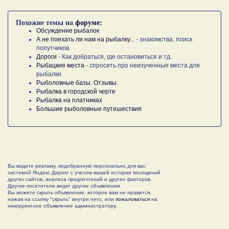
Похожие темы на
форуме:
Обсуждение рыбалок
А не поехать ли нам на рыбалку...
- знакомства, поиск
попутчиков
Дороги
- Как добраться, где остановиться и тд.
Рыбацкие места
- спросить про неизученные места для
рыбалки
Рыболовные базы. Отзывы.
Рыбалка в городской черте
Рыбалка на платниках
Большие рыболовные путешествия
Вы видите рекламу, подобранную персонально для вас
системой Яндекс.Директ с учетом вашей истории посещений
других сайтов, анализа предпочтений и других факторов.
Другие посетители видят другие объявления.
Вы можете скрыть объявление, которое вам не нравится,
нажав на ссылку "скрыть" внутри него, или
пожаловаться
на
некорректное объявление администратору.