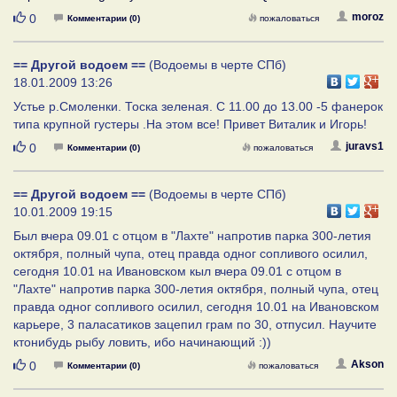
Нравится
moroz
0
Комментарии (0)
пожаловаться
== Другой водоем ==
(Водоемы в черте СПб)
18.01.2009 13:26
Устье р.Смоленки. Тоска зеленая. С 11.00 до 13.00 -5 фанерок
типа крупной густеры .На этом все! Привет Виталик и Игорь!
Нравится
juravs1
0
Комментарии (0)
пожаловаться
== Другой водоем ==
(Водоемы в черте СПб)
10.01.2009 19:15
Был вчера 09.01 с отцом в "Лахте" напротив парка 300-летия
октября, полный чупа, отец правда одног сопливого осилил,
сегодня 10.01 на Ивановском кыл вчера 09.01 с отцом в
"Лахте" напротив парка 300-летия октября, полный чупа, отец
правда одног сопливого осилил, сегодня 10.01 на Ивановском
карьере, 3 паласатиков зацепил грам по 30, отпусил. Научите
ктонибудь рыбу ловить, ибо начинающий :))
Нравится
Akson
0
Комментарии (0)
пожаловаться