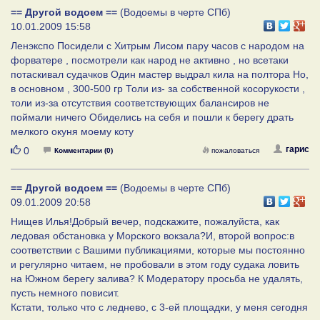
== Другой водоем ==
(Водоемы в черте СПб)
10.01.2009 15:58
Ленэкспо Посидели с Хитрым Лисом пару часов с народом на
форватере , посмотрели как народ не активно , но всетаки
потаскивал судачков Один мастер выдрал кила на полтора Но,
в основном , 300-500 гр Толи из- за собственной косорукости ,
толи из-за отсутствия соответствующих балансиров не
поймали ничего Обиделись на себя и пошли к берегу драть
мелкого окуня моему коту
Нравится
гарис
0
Комментарии (0)
пожаловаться
== Другой водоем ==
(Водоемы в черте СПб)
09.01.2009 20:58
Нищев Илья!Добрый вечер, подскажите, пожалуйста, как
ледовая обстановка у Морского вокзала?И, второй вопрос:в
соответствии с Вашими публикациями, которые мы постоянно
и регулярно читаем, не пробовали в этом году судака ловить
на Южном берегу залива? К Модератору просьба не удалять,
пусть немного повисит.
Кстати, только что с леднево, с 3-ей площадки, у меня сегодня