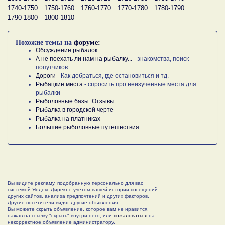
1740-1750
1750-1760
1760-1770
1770-1780
1780-1790
1790-1800
1800-1810
Похожие темы на
форуме:
Обсуждение рыбалок
А не поехать ли нам на рыбалку...
- знакомства, поиск
попутчиков
Дороги
- Как добраться, где остановиться и тд.
Рыбацкие места
- спросить про неизученные места для
рыбалки
Рыболовные базы. Отзывы.
Рыбалка в городской черте
Рыбалка на платниках
Большие рыболовные путешествия
Вы видите рекламу, подобранную персонально для вас
системой Яндекс.Директ с учетом вашей истории посещений
других сайтов, анализа предпочтений и других факторов.
Другие посетители видят другие объявления.
Вы можете скрыть объявление, которое вам не нравится,
нажав на ссылку "скрыть" внутри него, или
пожаловаться
на
некорректное объявление администратору.