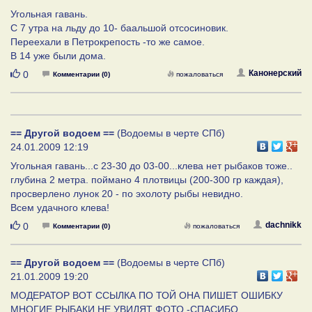
Угольная гавань.
С 7 утра на льду до 10- баальшой отсосиновик.
Переехали в Петрокрепость -то же самое.
В 14 уже были дома.
Нравится
Канонерский
0
Комментарии (0)
пожаловаться
== Другой водоем ==
(Водоемы в черте СПб)
24.01.2009 12:19
Угольная гавань...с 23-30 до 03-00...клева нет рыбаков тоже..
глубина 2 метра. поймано 4 плотвицы (200-300 гр каждая),
просверлено лунок 20 - по эхолоту рыбы невидно.
Всем удачного клева!
Нравится
dachnikk
0
Комментарии (0)
пожаловаться
== Другой водоем ==
(Водоемы в черте СПб)
21.01.2009 19:20
МОДЕРАТОР ВОТ ССЫЛКА ПО ТОЙ ОНА ПИШЕТ ОШИБКУ
МНОГИЕ РЫБАКИ НЕ УВИДЯТ ФОТО -СПАСИБО