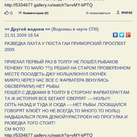
http://5334677.gallery.ru/watch?a=vMY-bPTQ
Нравится
moroz
0
Комментарии (0)
пожаловаться
== Другой водоем ==
(Водоемы в черте СПб)
21.01.2009 18:54
РАЗВЕДКА ЛАХТА У ПОСТА ГАИ ПРИМОРСКИЙ ПРОСПЕКТ
2009
ПРИЕХАЛ ПЕРВЫЙ РАЗ В ТОЛПУ НЕ ПОШЁЛ,РЫБАКОВ
ПОЧЕМУ ТО МАЛО ??)) РЕШИЛ НА СТАРОМ ПРОВЕРЕННОМ
МЕСТЕ ПОСИДЕТЬ-ДЖУ НОЛЬ)КЛЮНУЛ ОКУНЁК
МИКРО,ЧЕРЕЗ ЧАС ВСЕ С ФАРВАТЕРА ВЕНУЛИСЬ
ОБСВЕРЛИЛИ)-НЕТ РЫБЫ
ПОШЁЛ С ДЕДКАМИ В ТОЛПУ В СТОРОНУ ФАРВАТЕРА!!ТАМ
ТА Ж ИСТОРИЯ ВСЕ БЕГАЮТ СВЕРЛЯТ ----НОЛЬ!!!!
ОПТЬ НАЗАД И ТУДА И СЮДА ----НЕТ РЫБЫ ,ПООБЩАЛСЯ
ГОВОРЯТ КЛЮЁТ НО НЕ ВСЕГДА,ТО МНОГО ТО НОЛЬ))
НАДЫШАЛЬСЯ ПОРА ДОМОЙ!!!РАСТРОЕН НО ПРОГУЛКА И
РАЗВЕДКА ТОГО СТОИТ!
СМ ФОТО
http://5334677.gallery.ru/watch?a=vMY-bPTQ