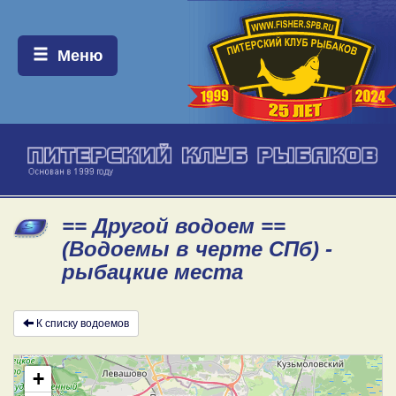
Меню:
Меню
== Другой водоем ==
(Водоемы в черте СПб) -
рыбацкие места
К списку водоемов
+