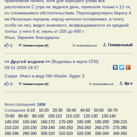
практически ничего, хотя для хорошего улова все
располагало.С утра не задался день, приехали только к 12-ти,
по сложившимся обстоятельствам..Перпендикулярно берегу 4
км.Несколько окушков, народ неплохо полавливал, в толпу
особо не лез, видел знакомого, возвращавшегося из средней
толпы, у него 6 кг, окунь от 200 до 600 г.
Илья, Заранее благодарны.
Нравится
Генеральный
0
Комментарии (0)
пожаловаться
== Другой водоем ==
(Водоемы в черте СПб)
09.01.2009 18:37
Сорри. Имел в виду Nils Master Jigger 3.
Нравится
ilja n
0
Комментарии (0)
пожаловаться
Всего сообщений:
1808
0-10
10-20
20-30
30-40
40-50
50-60
60-70
Сообщения:
70-80
80-90
90-100
100-110
110-120
120-130
130-140
140-150
150-160
160-170
170-180
180-190
190-200
200-210
210-220
220-230
230-240
240-250
250-260
260-270
270-280
280-290
290-300
300-310
310-320
320-330
330-340
340-350