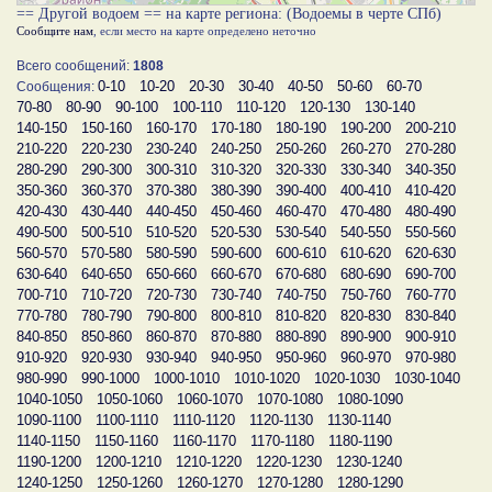
== Другой водоем == на карте региона: (Водоемы в черте СПб)
Сообщите нам
, если место на карте определено неточно
Всего сообщений:
1808
0-10
10-20
20-30
30-40
40-50
50-60
60-70
Сообщения:
70-80
80-90
90-100
100-110
110-120
120-130
130-140
140-150
150-160
160-170
170-180
180-190
190-200
200-210
210-220
220-230
230-240
240-250
250-260
260-270
270-280
280-290
290-300
300-310
310-320
320-330
330-340
340-350
350-360
360-370
370-380
380-390
390-400
400-410
410-420
420-430
430-440
440-450
450-460
460-470
470-480
480-490
490-500
500-510
510-520
520-530
530-540
540-550
550-560
560-570
570-580
580-590
590-600
600-610
610-620
620-630
630-640
640-650
650-660
660-670
670-680
680-690
690-700
700-710
710-720
720-730
730-740
740-750
750-760
760-770
770-780
780-790
790-800
800-810
810-820
820-830
830-840
840-850
850-860
860-870
870-880
880-890
890-900
900-910
910-920
920-930
930-940
940-950
950-960
960-970
970-980
980-990
990-1000
1000-1010
1010-1020
1020-1030
1030-1040
1040-1050
1050-1060
1060-1070
1070-1080
1080-1090
1090-1100
1100-1110
1110-1120
1120-1130
1130-1140
1140-1150
1150-1160
1160-1170
1170-1180
1180-1190
1190-1200
1200-1210
1210-1220
1220-1230
1230-1240
1240-1250
1250-1260
1260-1270
1270-1280
1280-1290