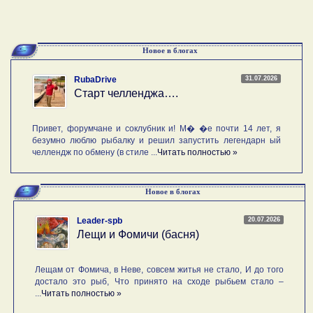
Новое в блогах
31.07.2026
RubaDrive
Старт челленджа….
Привет, форумчане и соклубник и! М� �е почти 14 лет, я
безумно люблю рыбалку и решил запустить легендарн ый
челлендж по обмену (в стиле ...
Читать полностью »
Новое в блогах
20.07.2026
Leader-spb
Лещи и Фомичи (басня)
Лещам от Фомича, в Неве, совсем житья не стало, И до того
достало это рыб, Что принято на сходе рыбьем стало –
...
Читать полностью »