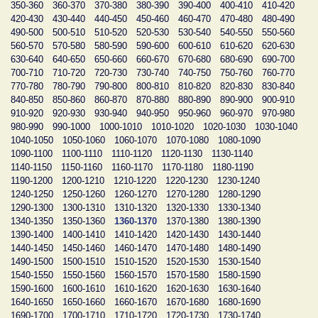
350-360
360-370
370-380
380-390
390-400
400-410
410-420
420-430
430-440
440-450
450-460
460-470
470-480
480-490
490-500
500-510
510-520
520-530
530-540
540-550
550-560
560-570
570-580
580-590
590-600
600-610
610-620
620-630
630-640
640-650
650-660
660-670
670-680
680-690
690-700
700-710
710-720
720-730
730-740
740-750
750-760
760-770
770-780
780-790
790-800
800-810
810-820
820-830
830-840
840-850
850-860
860-870
870-880
880-890
890-900
900-910
910-920
920-930
930-940
940-950
950-960
960-970
970-980
980-990
990-1000
1000-1010
1010-1020
1020-1030
1030-1040
1040-1050
1050-1060
1060-1070
1070-1080
1080-1090
1090-1100
1100-1110
1110-1120
1120-1130
1130-1140
1140-1150
1150-1160
1160-1170
1170-1180
1180-1190
1190-1200
1200-1210
1210-1220
1220-1230
1230-1240
1240-1250
1250-1260
1260-1270
1270-1280
1280-1290
1290-1300
1300-1310
1310-1320
1320-1330
1330-1340
1340-1350
1350-1360
1360-1370
1370-1380
1380-1390
1390-1400
1400-1410
1410-1420
1420-1430
1430-1440
1440-1450
1450-1460
1460-1470
1470-1480
1480-1490
1490-1500
1500-1510
1510-1520
1520-1530
1530-1540
1540-1550
1550-1560
1560-1570
1570-1580
1580-1590
1590-1600
1600-1610
1610-1620
1620-1630
1630-1640
1640-1650
1650-1660
1660-1670
1670-1680
1680-1690
1690-1700
1700-1710
1710-1720
1720-1730
1730-1740