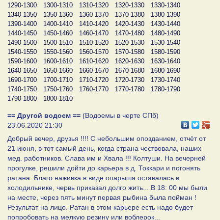
1290-1300
1300-1310
1310-1320
1320-1330
1330-1340
1340-1350
1350-1360
1360-1370
1370-1380
1380-1390
1390-1400
1400-1410
1410-1420
1420-1430
1430-1440
1440-1450
1450-1460
1460-1470
1470-1480
1480-1490
1490-1500
1500-1510
1510-1520
1520-1530
1530-1540
1540-1550
1550-1560
1560-1570
1570-1580
1580-1590
1590-1600
1600-1610
1610-1620
1620-1630
1630-1640
1640-1650
1650-1660
1660-1670
1670-1680
1680-1690
1690-1700
1700-1710
1710-1720
1720-1730
1730-1740
1740-1750
1750-1760
1760-1770
1770-1780
1780-1790
1790-1800
1800-1810
== Другой водоем ==
(Водоемы в черте СПб)
23.06.2020 21:30
Добрый вечер, друзья !!!! С небольшим опозданием, отчёт от
21 июня, в тот самый день, когда страна чествовала, наших
мед. работников. Слава им и Хвала !!! Колтуши. На вечерней
прогулке, решили дойти до карьера в д. Токкари и погонять
ратана. Благо наживка в виде опарыша оставалась в
холодильнике, червь приказал долго жить... В 18: 00 мы были
на месте, через пять минут первая рыбина была пойман !
Результат на лицо. Ратан в этом карьере есть надо будет
попробовать на мелкую резину или воблерок...