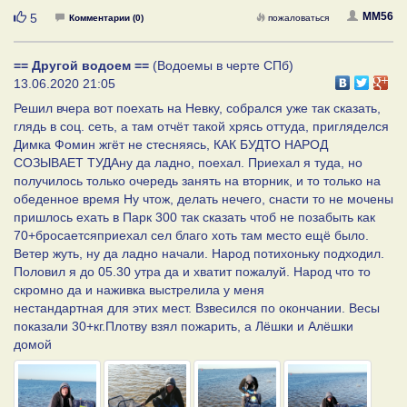
Нравится
MM56
5
Комментарии (0)
пожаловаться
== Другой водоем ==
(Водоемы в черте СПб)
13.06.2020 21:05
Решил вчера вот поехать на Невку, собрался уже так сказать,
глядь в соц. сеть, а там отчёт такой хрясь оттуда, пригляделся
Димка Фомин жгёт не стесняясь, КАК БУДТО НАРОД
СОЗЫВАЕТ ТУДАну да ладно, поехал. Приехал я туда, но
получилось только очередь занять на вторник, и то только на
обеденное время Ну чтож, делать нечего, снасти то не мочены
пришлось ехать в Парк 300 так сказать чтоб не позабыть как
70+бросаетсяприехал сел благо хоть там место ещё было.
Ветер жуть, ну да ладно начали. Народ потихоньку подходил.
Половил я до 05.30 утра да и хватит пожалуй. Народ что то
скромно да и наживка выстрелила у меня
нестандартная для этих мест. Взвесился по окончании. Весы
показали 30+кг.Плотву взял пожарить, а Лёшки и Алёшки
домой