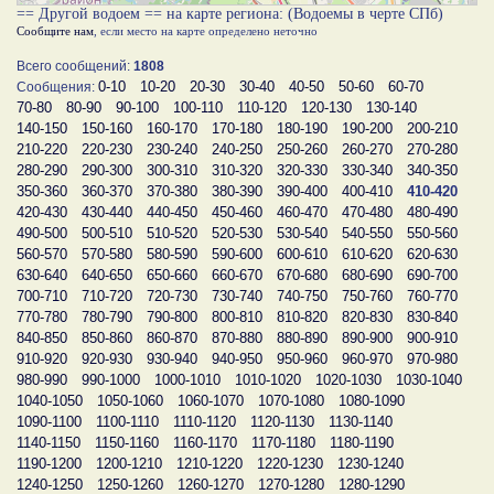
== Другой водоем == на карте региона: (Водоемы в черте СПб)
Сообщите нам
, если место на карте определено неточно
Всего сообщений:
1808
0-10
10-20
20-30
30-40
40-50
50-60
60-70
Сообщения:
70-80
80-90
90-100
100-110
110-120
120-130
130-140
140-150
150-160
160-170
170-180
180-190
190-200
200-210
210-220
220-230
230-240
240-250
250-260
260-270
270-280
280-290
290-300
300-310
310-320
320-330
330-340
340-350
350-360
360-370
370-380
380-390
390-400
400-410
410-420
420-430
430-440
440-450
450-460
460-470
470-480
480-490
490-500
500-510
510-520
520-530
530-540
540-550
550-560
560-570
570-580
580-590
590-600
600-610
610-620
620-630
630-640
640-650
650-660
660-670
670-680
680-690
690-700
700-710
710-720
720-730
730-740
740-750
750-760
760-770
770-780
780-790
790-800
800-810
810-820
820-830
830-840
840-850
850-860
860-870
870-880
880-890
890-900
900-910
910-920
920-930
930-940
940-950
950-960
960-970
970-980
980-990
990-1000
1000-1010
1010-1020
1020-1030
1030-1040
1040-1050
1050-1060
1060-1070
1070-1080
1080-1090
1090-1100
1100-1110
1110-1120
1120-1130
1130-1140
1140-1150
1150-1160
1160-1170
1170-1180
1180-1190
1190-1200
1200-1210
1210-1220
1220-1230
1230-1240
1240-1250
1250-1260
1260-1270
1270-1280
1280-1290