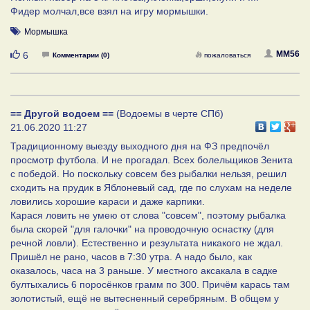
Фидер молчал,все взял на игру мормышки.
Мормышка
Нравится
MM56
6
Комментарии (0)
пожаловаться
== Другой водоем ==
(Водоемы в черте СПб)
21.06.2020 11:27
Традиционному выезду выходного дня на ФЗ предпочёл
просмотр футбола. И не прогадал. Всех болельщиков Зенита
с победой. Но поскольку совсем без рыбалки нельзя, решил
сходить на прудик в Яблоневый сад, где по слухам на неделе
ловились хорошие караси и даже карпики.
Карася ловить не умею от слова "совсем", поэтому рыбалка
была скорей "для галочки" на проводочную оснастку (для
речной ловли). Естественно и результата никакого не ждал.
Пришёл не рано, часов в 7:30 утра. А надо было, как
оказалось, часа на 3 раньше. У местного аксакала в садке
бултыхались 6 поросёнков грамм по 300. Причём карась там
золотистый, ещё не вытесненный серебряным. В общем у