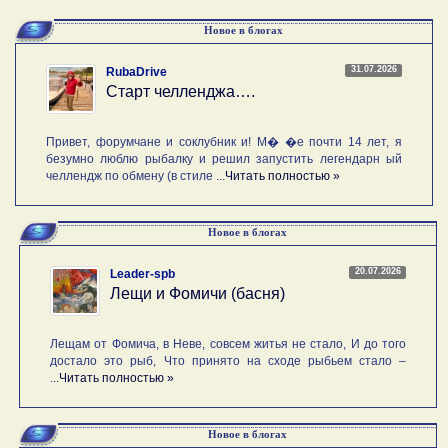
Новое в блогах
31.07.2026
RubaDrive
Старт челленджа….
Привет, форумчане и соклубник и! М� �е почти 14 лет, я
безумно люблю рыбалку и решил запустить легендарн ый
челлендж по обмену (в стиле ...
Читать полностью »
Новое в блогах
20.07.2026
Leader-spb
Лещи и Фомичи (басня)
Лещам от Фомича, в Неве, совсем житья не стало, И до того
достало это рыб, Что принято на сходе рыбьем стало –
...
Читать полностью »
Новое в блогах