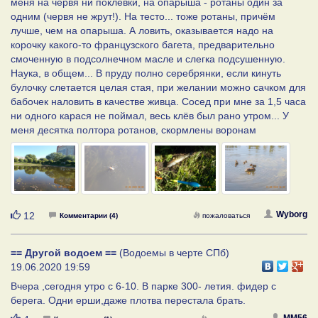
меня на червя ни поклёвки, на опарыша - ротаны один за
одним (червя не жрут!). На тесто... тоже ротаны, причём
лучше, чем на опарыша. А ловить, оказывается надо на
корочку какого-то французского багета, предварительно
смоченную в подсолнечном масле и слегка подсушенную.
Наука, в общем... В пруду полно серебрянки, если кинуть
булочку слетается целая стая, при желании можно сачком для
бабочек наловить в качестве живца. Сосед при мне за 1,5 часа
ни одного карася не поймал, весь клёв был рано утром... У
меня десятка полтора ротанов, скормлены воронам
Нравится
Wyborg
12
Комментарии (4)
пожаловаться
== Другой водоем ==
(Водоемы в черте СПб)
19.06.2020 19:59
Вчера ,сегодня утро с 6-10. В парке 300- летия. фидер с
берега. Одни ерши,даже плотва перестала брать.
MM56