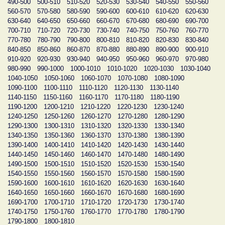
490-500
500-510
510-520
520-530
530-540
540-550
550-560
560-570
570-580
580-590
590-600
600-610
610-620
620-630
630-640
640-650
650-660
660-670
670-680
680-690
690-700
700-710
710-720
720-730
730-740
740-750
750-760
760-770
770-780
780-790
790-800
800-810
810-820
820-830
830-840
840-850
850-860
860-870
870-880
880-890
890-900
900-910
910-920
920-930
930-940
940-950
950-960
960-970
970-980
980-990
990-1000
1000-1010
1010-1020
1020-1030
1030-1040
1040-1050
1050-1060
1060-1070
1070-1080
1080-1090
1090-1100
1100-1110
1110-1120
1120-1130
1130-1140
1140-1150
1150-1160
1160-1170
1170-1180
1180-1190
1190-1200
1200-1210
1210-1220
1220-1230
1230-1240
1240-1250
1250-1260
1260-1270
1270-1280
1280-1290
1290-1300
1300-1310
1310-1320
1320-1330
1330-1340
1340-1350
1350-1360
1360-1370
1370-1380
1380-1390
1390-1400
1400-1410
1410-1420
1420-1430
1430-1440
1440-1450
1450-1460
1460-1470
1470-1480
1480-1490
1490-1500
1500-1510
1510-1520
1520-1530
1530-1540
1540-1550
1550-1560
1560-1570
1570-1580
1580-1590
1590-1600
1600-1610
1610-1620
1620-1630
1630-1640
1640-1650
1650-1660
1660-1670
1670-1680
1680-1690
1690-1700
1700-1710
1710-1720
1720-1730
1730-1740
1740-1750
1750-1760
1760-1770
1770-1780
1780-1790
1790-1800
1800-1810