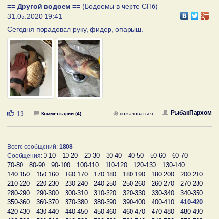
== Другой водоем ==
(Водоемы в черте СПб)
31.05.2020 19:41
Сегодня порадовал руку, фидер, опарыш.
Нравится
РыбакПархом
13
Комментарии (4)
пожаловаться
Всего сообщений:
1808
0-10
10-20
20-30
30-40
40-50
50-60
60-70
Сообщения:
70-80
80-90
90-100
100-110
110-120
120-130
130-140
140-150
150-160
160-170
170-180
180-190
190-200
200-210
210-220
220-230
230-240
240-250
250-260
260-270
270-280
280-290
290-300
300-310
310-320
320-330
330-340
340-350
350-360
360-370
370-380
380-390
390-400
400-410
410-420
420-430
430-440
440-450
450-460
460-470
470-480
480-490