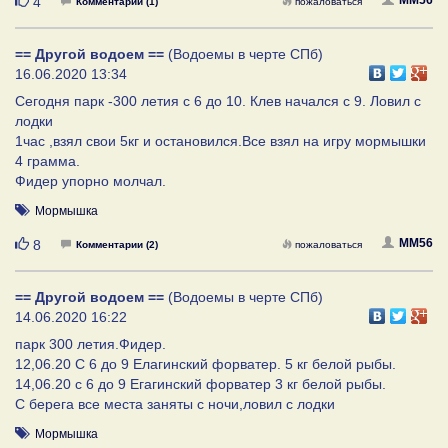
Нравится
4
Комментарии (1)
пожаловаться
== Другой водоем ==
(Водоемы в черте СПб)
16.06.2020 13:34
Сегодня парк -300 летия с 6 до 10. Клев начался с 9. Ловил с
лодки
1час ,взял свои 5кг и остановился.Все взял на игру мормышки
4 грамма.
Фидер упорно молчал.
Мормышка
Нравится
MM56
8
Комментарии (2)
пожаловаться
== Другой водоем ==
(Водоемы в черте СПб)
14.06.2020 16:22
парк 300 летия.Фидер.
12,06.20 С 6 до 9 Елагинский форватер. 5 кг белой рыбы.
14,06.20 с 6 до 9 Егагинский форватер 3 кг белой рыбы.
С берега все места заняты с ночи,ловил с лодки
Мормышка