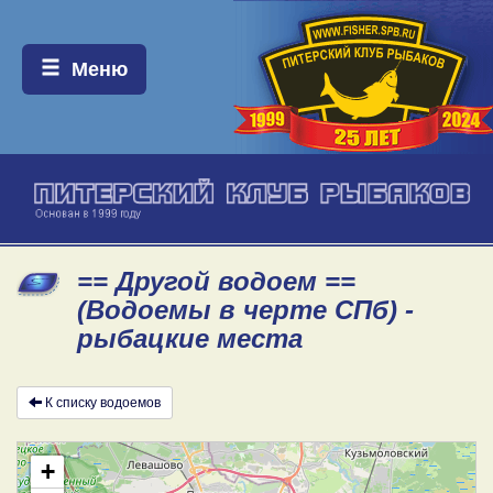
Меню:
Меню
== Другой водоем ==
(Водоемы в черте СПб) -
рыбацкие места
К списку водоемов
+