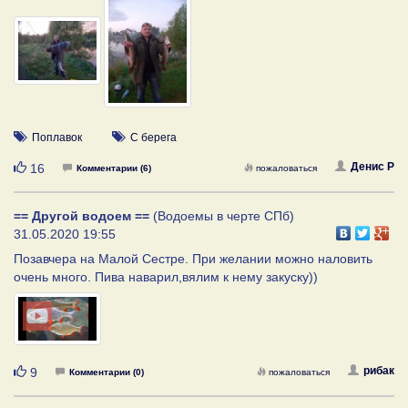
Поплавок
С берега
Нравится
Денис Р
16
Комментарии (6)
пожаловаться
== Другой водоем ==
(Водоемы в черте СПб)
31.05.2020 19:55
Позавчера на Малой Сестре. При желании можно наловить
очень много. Пива наварил,вялим к нему закуску))
Нравится
рибак
9
Комментарии (0)
пожаловаться