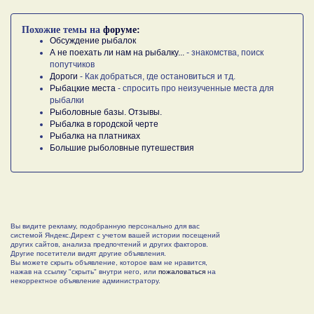
Похожие темы на
форуме:
Обсуждение рыбалок
А не поехать ли нам на рыбалку...
- знакомства, поиск
попутчиков
Дороги
- Как добраться, где остановиться и тд.
Рыбацкие места
- спросить про неизученные места для
рыбалки
Рыболовные базы. Отзывы.
Рыбалка в городской черте
Рыбалка на платниках
Большие рыболовные путешествия
Вы видите рекламу, подобранную персонально для вас
системой Яндекс.Директ с учетом вашей истории посещений
других сайтов, анализа предпочтений и других факторов.
Другие посетители видят другие объявления.
Вы можете скрыть объявление, которое вам не нравится,
нажав на ссылку "скрыть" внутри него, или
пожаловаться
на
некорректное объявление администратору.