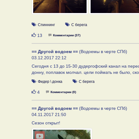
Спиннинг
С берега
Нравится
13
Комментарии (37)
== Другой водоем ==
(Водоемы в черте СПб)
03.12.2017 22:12
Сегодня с 13 до 15-30 дудергофский канал на перес
донну, поплавок молчал. цели поймать не было, ско
Фидер \ донка
С берега
Нравится
4
Комментарии (0)
== Другой водоем ==
(Водоемы в черте СПб)
04.11.2017 21:50
Сезон открыт!