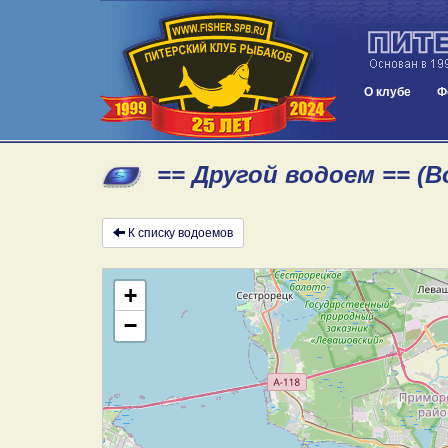
О клубе
Ф
== Другой водоем == (
К списку водоемов
+
−