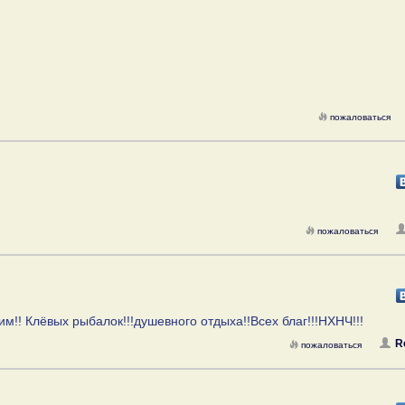
пожаловаться
пожаловаться
им!! Клёвых рыбалок!!!душевного отдыха!!Всех благ!!!НХНЧ!!!
R
пожаловаться