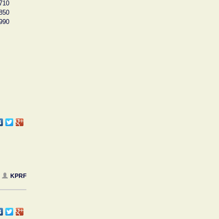
710
850
990
KPRF