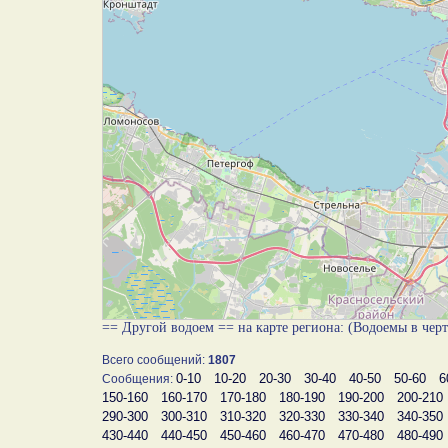
== Другой водоем == на карте региона: (Водоемы в чер
Всего сообщений:
1807
0-10
10-20
20-30
30-40
40-50
50-60
6
Сообщения:
150-160
160-170
170-180
180-190
190-200
200-210
290-300
300-310
310-320
320-330
330-340
340-350
430-440
440-450
450-460
460-470
470-480
480-490