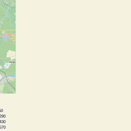
50
290
430
570