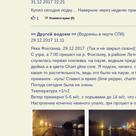
31.12.2017 22:21
Купил сегодня лодку.... Наверное через неделю приг
Нравится
1
Комментарии (0)
== Другой водоем ==
(Водоемы в черте СПб)
29.12.2017 11:11
Река Фонтанка, 29.12.2017. (Так и не закрыл сезон((
С утра, в 7:00 пришел на р. Фонтанку, в районе Лет
случилась первая поклевка, на паузе, водным пред
дюйма и в цвете Chart glow core. Я подсек, ничего,
какая-то растительность, ведь это было на паузе, и
приманок - нуль! Ставил и яркие (lime pepper, char
Погода сегодня была не очень.
Температура +1/+2
Ветер примерно 5-6 м/c, с порывами до 14 м/c, что
Настроение конечно немного упало, зря прошел в об