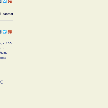
pashtet
, в 7:55
е 3
 быть
вета
о))