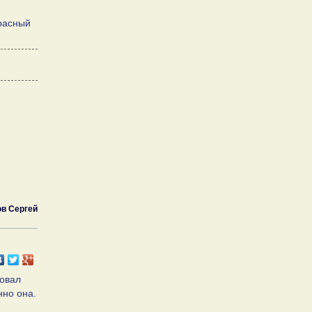
красный
в Сергей
зовал
нно она.