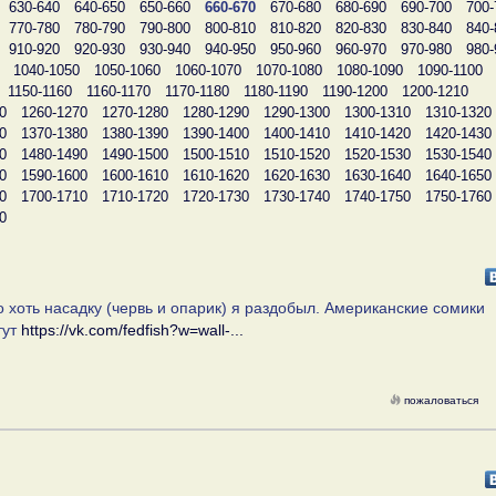
630-640
640-650
650-660
660-670
670-680
680-690
690-700
700-
770-780
780-790
790-800
800-810
810-820
820-830
830-840
840-
910-920
920-930
930-940
940-950
950-960
960-970
970-980
980-
1040-1050
1050-1060
1060-1070
1070-1080
1080-1090
1090-1100
1150-1160
1160-1170
1170-1180
1180-1190
1190-1200
1200-1210
0
1260-1270
1270-1280
1280-1290
1290-1300
1300-1310
1310-1320
0
1370-1380
1380-1390
1390-1400
1400-1410
1410-1420
1420-1430
0
1480-1490
1490-1500
1500-1510
1510-1520
1520-1530
1530-1540
0
1590-1600
1600-1610
1610-1620
1620-1630
1630-1640
1640-1650
0
1700-1710
1710-1720
1720-1730
1730-1740
1740-1750
1750-1760
0
о хоть насадку (червь и опарик) я раздобыл. Американские сомики
тут
https://vk.com/fedfish?w=wall-...
пожаловаться