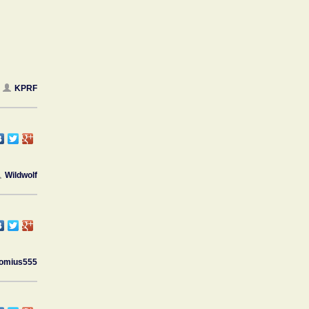
KPRF
Wildwolf
omius555