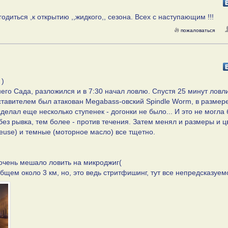
одиться ,к открытию ,,жидкого,, сезона. Всех с наступающим !!!
пожаловаться
 )
него Сада, разложился и в 7:30 начал ловлю. Спустя 25 минут ловли
ставителем был атакован Megabass-овский Spindle Worm, в размер
 сделал еще несколько ступенек - догонки не было... И это не могла
 без рывка, тем более - против течения. Затем менял и размеры и ц
treuse) и темные (моторное масло) все тщетно.
 очень мешало ловить на микроджиг(
щем около 3 км, но, это ведь стритфишинг, тут все непредсказуем