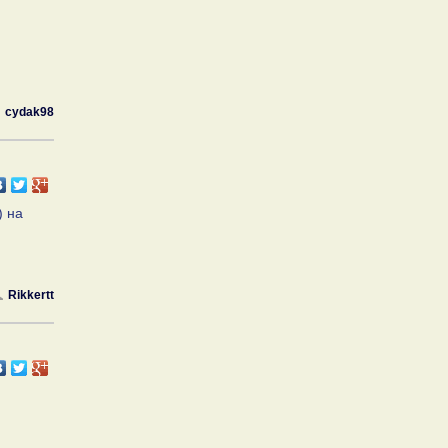
cydak98
) на
Rikkertt