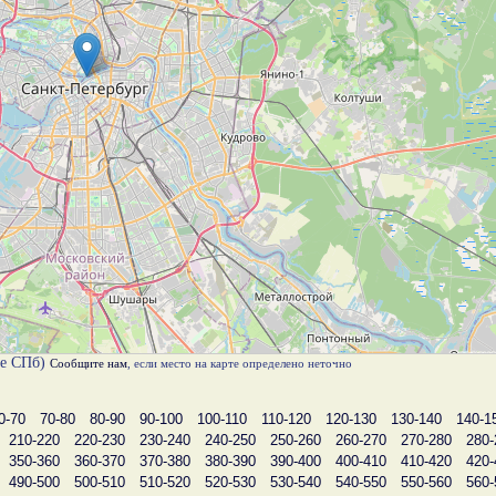
те СПб)
Сообщите нам
, если место на карте определено неточно
0-70
70-80
80-90
90-100
100-110
110-120
120-130
130-140
140-1
210-220
220-230
230-240
240-250
250-260
260-270
270-280
280-
350-360
360-370
370-380
380-390
390-400
400-410
410-420
420-
490-500
500-510
510-520
520-530
530-540
540-550
550-560
560-