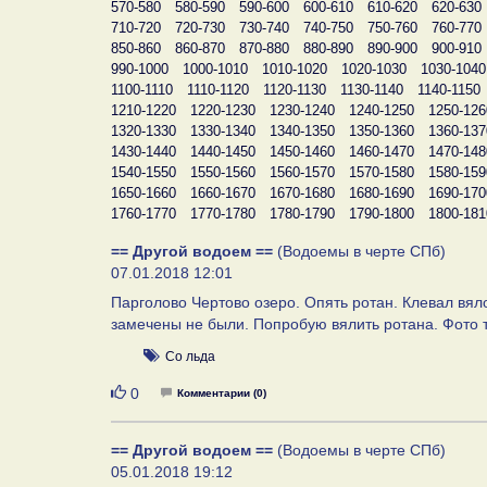
570-580
580-590
590-600
600-610
610-620
620-630
710-720
720-730
730-740
740-750
750-760
760-770
850-860
860-870
870-880
880-890
890-900
900-910
990-1000
1000-1010
1010-1020
1020-1030
1030-1040
1100-1110
1110-1120
1120-1130
1130-1140
1140-1150
1210-1220
1220-1230
1230-1240
1240-1250
1250-126
1320-1330
1330-1340
1340-1350
1350-1360
1360-137
1430-1440
1440-1450
1450-1460
1460-1470
1470-148
1540-1550
1550-1560
1560-1570
1570-1580
1580-159
1650-1660
1660-1670
1670-1680
1680-1690
1690-170
1760-1770
1770-1780
1780-1790
1790-1800
1800-181
== Другой водоем ==
(Водоемы в черте СПб)
07.01.2018 12:01
Парголово Чертово озеро. Опять ротан. Клевал вял
замечены не были. Попробую вялить ротана. Фото 
Со льда
Нравится
0
Комментарии (0)
== Другой водоем ==
(Водоемы в черте СПб)
05.01.2018 19:12