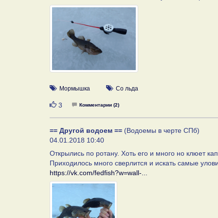
Мормышка
Со льда
Нравится
3
Комментарии (2)
== Другой водоем ==
(Водоемы в черте СПб)
04.01.2018 10:40
Открылись по ротану. Хоть его и много но клюет ка
Приходилось много сверлится и искать самые улови
https://vk.com/fedfish?w=wall-...