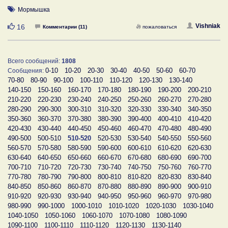
Мормышка
Нравится
Vishniak
16
Комментарии (11)
пожаловаться
Всего сообщений:
1808
0-10
10-20
20-30
30-40
40-50
50-60
60-70
Сообщения:
70-80
80-90
90-100
100-110
110-120
120-130
130-140
140-150
150-160
160-170
170-180
180-190
190-200
200-210
210-220
220-230
230-240
240-250
250-260
260-270
270-280
280-290
290-300
300-310
310-320
320-330
330-340
340-350
350-360
360-370
370-380
380-390
390-400
400-410
410-420
420-430
430-440
440-450
450-460
460-470
470-480
480-490
490-500
500-510
510-520
520-530
530-540
540-550
550-560
560-570
570-580
580-590
590-600
600-610
610-620
620-630
630-640
640-650
650-660
660-670
670-680
680-690
690-700
700-710
710-720
720-730
730-740
740-750
750-760
760-770
770-780
780-790
790-800
800-810
810-820
820-830
830-840
840-850
850-860
860-870
870-880
880-890
890-900
900-910
910-920
920-930
930-940
940-950
950-960
960-970
970-980
980-990
990-1000
1000-1010
1010-1020
1020-1030
1030-1040
1040-1050
1050-1060
1060-1070
1070-1080
1080-1090
1090-1100
1100-1110
1110-1120
1120-1130
1130-1140