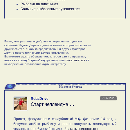
Рыбалка на платниках
Большие рыболовные путешествия
Вы видите рекламу, подобранную персонально для вас
системой Яндекс.Директ с учетом вашей истории посещений
других сайтов, анализа предпочтений и других факторов.
Другие посетители видят другие объявления.
Вы можете скрыть объявление, которое вам не нравится,
нажав на ссылку "скрыть" внутри него, или
пожаловаться
на
некорректное объявление администратору.
Новое в блогах
31.07.2026
RubaDrive
Старт челленджа….
Привет, форумчане и соклубник и! М� �е почти 14 лет, я
безумно люблю рыбалку и решил запустить легендарн ый
челлендж по обмену (в стиле ...
Читать полностью »