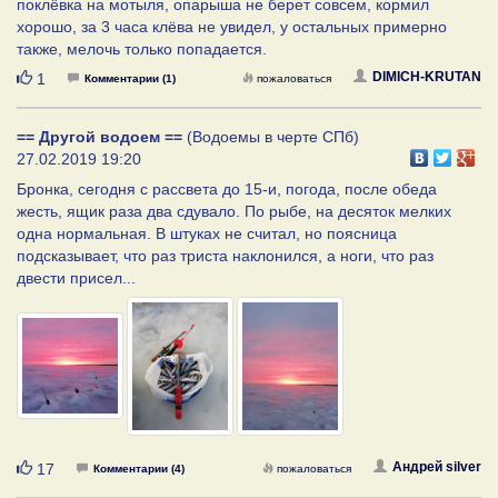
поклёвка на мотыля, опарыша не берет совсем, кормил
хорошо, за 3 часа клёва не увидел, у остальных примерно
также, мелочь только попадается.
Нравится
DIMICH-KRUTAN
1
Комментарии (1)
пожаловаться
== Другой водоем ==
(Водоемы в черте СПб)
27.02.2019 19:20
Бронка, сегодня с рассвета до 15-и, погода, после обеда
жесть, ящик раза два сдувало. По рыбе, на десяток мелких
одна нормальная. В штуках не считал, но поясница
подсказывает, что раз триста наклонился, а ноги, что раз
двести присел...
Нравится
Андрей silver
17
Комментарии (4)
пожаловаться