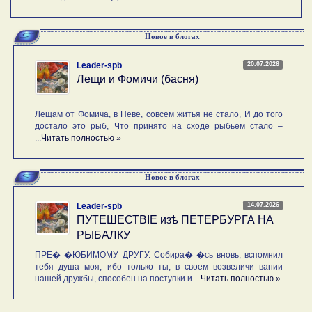
Новое в блогах
20.07.2026
Leader-spb
Лещи и Фомичи (басня)
Лещам от Фомича, в Неве, совсем житья не стало, И до того
достало это рыб, Что принято на сходе рыбьем стало –
...
Читать полностью »
Новое в блогах
14.07.2026
Leader-spb
ПУТЕШЕСТВIE изѣ ПЕТЕРБУРГА НА
РЫБАЛКУ
ПРЕ� �ЮБИМОМУ ДРУГУ. Собира� �сь вновь, вспомнил
тебя душа моя, ибо только ты, в своем возвеличи вании
нашей дружбы, способен на поступки и ...
Читать полностью »