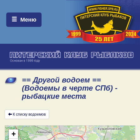
Меню:
Меню
== Другой водоем ==
(Водоемы в черте СПб) -
рыбацкие места
К списку водоемов
+