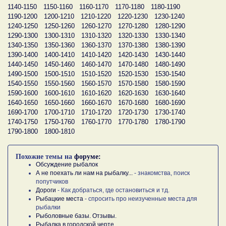
1140-1150
1150-1160
1160-1170
1170-1180
1180-1190
1190-1200
1200-1210
1210-1220
1220-1230
1230-1240
1240-1250
1250-1260
1260-1270
1270-1280
1280-1290
1290-1300
1300-1310
1310-1320
1320-1330
1330-1340
1340-1350
1350-1360
1360-1370
1370-1380
1380-1390
1390-1400
1400-1410
1410-1420
1420-1430
1430-1440
1440-1450
1450-1460
1460-1470
1470-1480
1480-1490
1490-1500
1500-1510
1510-1520
1520-1530
1530-1540
1540-1550
1550-1560
1560-1570
1570-1580
1580-1590
1590-1600
1600-1610
1610-1620
1620-1630
1630-1640
1640-1650
1650-1660
1660-1670
1670-1680
1680-1690
1690-1700
1700-1710
1710-1720
1720-1730
1730-1740
1740-1750
1750-1760
1760-1770
1770-1780
1780-1790
1790-1800
1800-1810
Похожие темы на
форуме:
Обсуждение рыбалок
А не поехать ли нам на рыбалку...
- знакомства, поиск
попутчиков
Дороги
- Как добраться, где остановиться и тд.
Рыбацкие места
- спросить про неизученные места для
рыбалки
Рыболовные базы. Отзывы.
Рыбалка в городской черте