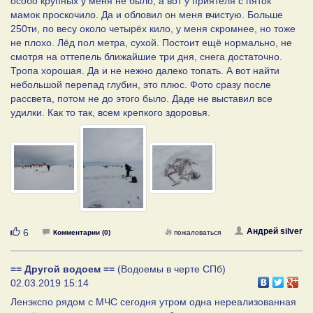
особо крупных у меня не было, а вот у приятеля с пяток
мамок проскочило. Да и обловил он меня вчистую. Больше
250ти, по весу около четырёх кило, у меня скромнее, но тоже
не плохо. Лёд пол метра, сухой. Постоит ещё нормально, не
смотря на оттепель ближайшие три дня, снега достаточно.
Тропа хорошая. Да и не нежно далеко топать. А вот найти
небольшой перепад глубин, это плюс. Фото сразу после
рассвета, потом не до этого было. Даде не выставил все
удилки. Как то так, всем крепкого здоровья.
Нравится
Андрей silver
6
Комментарии (0)
пожаловаться
== Другой водоем ==
(Водоемы в черте СПб)
02.03.2019 15:14
Ленэкспо рядом с МЧС сегодня утром одна нереализованная