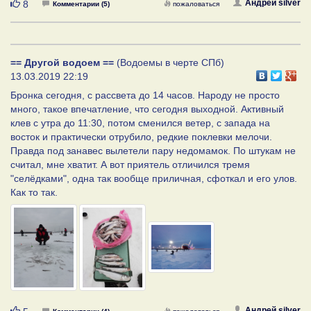
Нравится
Андрей silver
8
Комментарии (5)
пожаловаться
== Другой водоем ==
(Водоемы в черте СПб)
13.03.2019 22:19
Бронка сегодня, с рассвета до 14 часов. Народу не просто
много, такое впечатление, что сегодня выходной. Активный
клев с утра до 11:30, потом сменился ветер, с запада на
восток и практически отрубило, редкие поклевки мелочи.
Правда под занавес вылетели пару недомамок. По штукам не
считал, мне хватит. А вот приятель отличился тремя
"селёдками", одна так вообще приличная, сфоткал и его улов.
Как то так.
Нравится
Андрей silver