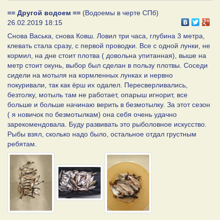
== Другой водоем ==
(Водоемы в черте СПб)
26.02.2019 18:15
Снова Васька, снова Ковш. Ловил три часа, глубина 3 метра,
клевать стала сразу, с первой проводки. Все с одной лунки, не
кормил, на дне стоит плотва ( довольна упитанная), выше на
метр стоит окунь, выбор был сделан в пользу плотвы. Соседи
сидели на мотыля на кормленных лунках и нервно
покуривали, так как ёрш их одалел. Пересверливались,
безтолку, мотыль там не работает, опарыш игнорит, все
больше и больше начинаю верить в безмотылку. За этот сезон
( я новичок по безмотылкам) она себя очень удачно
зарекомендовала. Буду развивать это рыболовное искусство.
Рыбы взял, сколько надо было, остальное отдал грустным
ребятам.