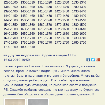
1290-1300
1300-1310
1310-1320
1320-1330
1330-1340
1340-1350
1350-1360
1360-1370
1370-1380
1380-1390
1390-1400
1400-1410
1410-1420
1420-1430
1430-1440
1440-1450
1450-1460
1460-1470
1470-1480
1480-1490
1490-1500
1500-1510
1510-1520
1520-1530
1530-1540
1540-1550
1550-1560
1560-1570
1570-1580
1580-1590
1590-1600
1600-1610
1610-1620
1620-1630
1630-1640
1640-1650
1650-1660
1660-1670
1670-1680
1680-1690
1690-1700
1700-1710
1710-1720
1720-1730
1730-1740
1740-1750
1750-1760
1760-1770
1770-1780
1780-1790
1790-1800
1800-1810
== Другой водоем ==
(Водоемы в черте СПб)
16.03.2019 19:59
Залив, в районе Васьки. Клёв начался с 9 утра и до самого
вечера, брал не плохой подлещик и много много много
плотвы. Брал и на опарик и мотыля и бутерброд. Много рыбы
отпустил, много рыбы раздал. Взял себе пару кг плотвы.
Спина болит, руки отмерзли, но рыбацкое счастье получено.
PS. Спасибо рыбакам соседям, не кто под жопу не бурил, все
дружелюбно общались, в общем день прошел идеально!!!