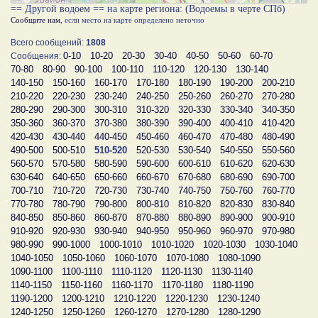
== Другой водоем == на карте региона: (Водоемы в черте СПб)
Сообщите нам
, если место на карте определено неточно
Всего сообщений:
1808
0-10
10-20
20-30
30-40
40-50
50-60
60-70
Сообщения:
70-80
80-90
90-100
100-110
110-120
120-130
130-140
140-150
150-160
160-170
170-180
180-190
190-200
200-210
210-220
220-230
230-240
240-250
250-260
260-270
270-280
280-290
290-300
300-310
310-320
320-330
330-340
340-350
350-360
360-370
370-380
380-390
390-400
400-410
410-420
420-430
430-440
440-450
450-460
460-470
470-480
480-490
490-500
500-510
510-520
520-530
530-540
540-550
550-560
560-570
570-580
580-590
590-600
600-610
610-620
620-630
630-640
640-650
650-660
660-670
670-680
680-690
690-700
700-710
710-720
720-730
730-740
740-750
750-760
760-770
770-780
780-790
790-800
800-810
810-820
820-830
830-840
840-850
850-860
860-870
870-880
880-890
890-900
900-910
910-920
920-930
930-940
940-950
950-960
960-970
970-980
980-990
990-1000
1000-1010
1010-1020
1020-1030
1030-1040
1040-1050
1050-1060
1060-1070
1070-1080
1080-1090
1090-1100
1100-1110
1110-1120
1120-1130
1130-1140
1140-1150
1150-1160
1160-1170
1170-1180
1180-1190
1190-1200
1200-1210
1210-1220
1220-1230
1230-1240
1240-1250
1250-1260
1260-1270
1270-1280
1280-1290