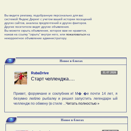
Вы видите рекламу, подобранную персонально для вас
системой Яндекс.Директ с учетом вашей истории посещений
других сайтов, анализа предпочтений и других факторов.
Другие посетители видят другие объявления.
Вы можете скрыть объявление, которое вам не нравится,
нажав на ссылку "скрыть" внутри него, или
пожаловаться
на
некорректное объявление администратору.
Новое в блогах
31.07.2026
RubaDrive
Старт челленджа….
Привет, форумчане и соклубник и! М� �е почти 14 лет, я
безумно люблю рыбалку и решил запустить легендарн ый
челлендж по обмену (в стиле ...
Читать полностью »
Новое в блогах