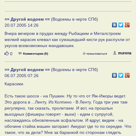
== Другой водоем ==
(Водоемы в черте СПб)
20.07.2005 14:26
Вчера вечером в прудах между Рыбацким и Металстроем
мелкий карасик клевал как сумашедший кисти рук распухли от
укусов всевозможных мандавошек.
Нравится
murena
0
Комментарии (0)
пожаловаться
== Другой водоем ==
(Водоемы в черте СПб)
06.07.2005 07:26
Карасики.
Есть такое шоссе - на Пушкин. Ну то что от Ям-Ижоры ведет.
Это дорога в ...Ленту. Из Колпино - В Ленту. Года три уже там
регулярно, так сказать, пролетаем. И вот, на прошлых
выходных (фишеры говорят - выхи) - едем с супругой,
наслаждаясь обновленным асфальтом. И вдруг, видим - на
обочине стайка машин загорает. Аккурат где то по середке. Что
такое, что за дела? Мне за баранкой по сторонам глядеть