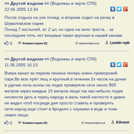
== Другой водоем ==
(Водоемы в черте СПб)
22.06.2005 13:34
После отдыха на ухе понед. и вторник ходил на речку в
Шуваловском парке.
Понед 7 костылей, вт. 2 шт, но одна на кило триста... за
последние пять лет впервые такая крупная в нашей канаве.
Нравится
Leader-spb
0
Комментарии (0)
пожаловаться
== Другой водоем ==
(Водоемы в черте СПб)
11.06.2005 16:13
Вчера канал за парком ленина-теперь южно приморский
парк.Во всю прёт лещ и крупный.в течении 2х часов на донки
и удочки ноль.козлы на лодке проверяли сети около 800
метров через каждые 15 метров лещи.так как небыло лодки
несмогли дать в торец народу а жаль такой наглости я давно
не видел чтоб посреди дня просто ставить и проверять
сети.народ еще стоит в броднях с пауками в воде и тоже
ловил леща.
Нравится
Kilvator
0
Комментарии (0)
пожаловаться