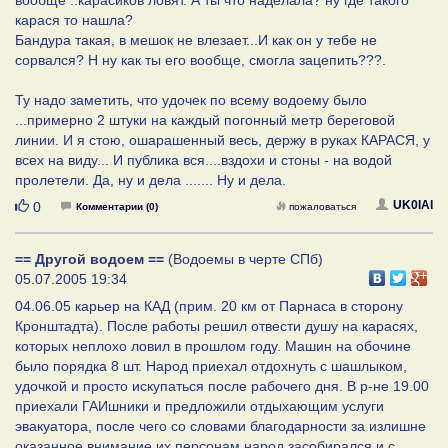
карася то нашла?
Бандура такая, в мешок не влезает...И как он у тебе не
сорвался? Н ну как ты его вообще, смогла зацепить???.
Ту надо заметить, что удочек по всему водоему было
...примерно 2 штуки на каждый погонный метр береговой
линии. И я стою, ошарашенный весь, держу в руках КАРАСЯ, у
всех на виду... И публика вся....вздохи и стоны - на водой
пролетели. Да, ну и дела ....... Ну и дела.
Нравится
UK0IAI
0
Комментарии (0)
пожаловаться
== Другой водоем ==
(Водоемы в черте СПб)
05.07.2005 19:34
04.06.05 карьер на КАД (прим. 20 км от Парнаса в сторону
Кронштадта). После работы решил отвести душу на карасях,
которых неплохо ловил в прошлом году. Машин на обочине
было порядка 8 шт. Народ приехал отдохнуть с шашлыком,
удочкой и просто искупаться после рабочего дня. В р-не 19.00
приехали ГАИшники и предложили отдыхающим услуги
эвакуатора, после чего со словами благодарности за излишне
оказанное внимание их персонам народ засобирался и с