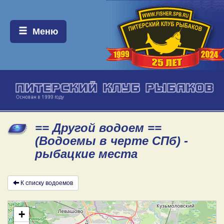
Меню:
Меню
== Другой водоем ==
(Водоемы в черте СПб) -
рыбацкие места
К списку водоемов
+