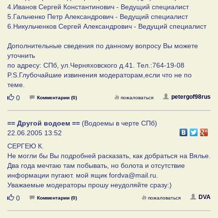
4.Иванов Сергей Константинович - Ведущий специалист
5.Гальченко Петр Александрович - Ведущий специалист
6.Никульченков Сергей Александрович - Ведущий специалист
Дополнительные сведения по данному вопросу Вы можете
уточнить
по адресу: СПб, ул.Черняховского д.41. Тел.:764-19-08
P.S.Глубочайшие извинения модераторам,если что не по
теме.
Нравится
petergof98rus
0
Комментарии (0)
пожаловаться
== Другой водоем ==
(Водоемы в черте СПб)
22.06.2005 13:52
СЕРГЕЮ К.
Не могли бы Вы подробней расказать, как добраться на Вялье.
Два года мечтаю там побывать, но болота и отсутствие
информации пугают. мой ящик fordva@mail.ru.
Уважаемые модераторы прошу неудоляйте сразу:)
Нравится
DVA
0
Комментарии (0)
пожаловаться