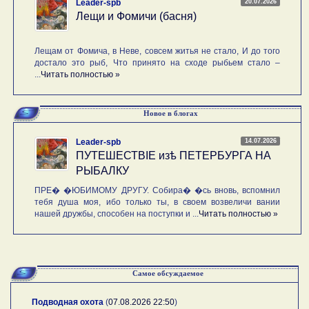
20.07.2026
Leader-spb
Лещи и Фомичи (басня)
Лещам от Фомича, в Неве, совсем житья не стало, И до того
достало это рыб, Что принято на сходе рыбьем стало –
...
Читать полностью »
Новое в блогах
14.07.2026
Leader-spb
ПУТЕШЕСТВIE изѣ ПЕТЕРБУРГА НА
РЫБАЛКУ
ПРЕ� �ЮБИМОМУ ДРУГУ. Собира� �сь вновь, вспомнил
тебя душа моя, ибо только ты, в своем возвеличи вании
нашей дружбы, способен на поступки и ...
Читать полностью »
Самое обсуждаемое
Подводная охота
(
07.08.2026 22:50
)