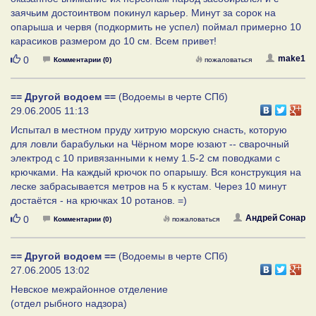
заячьим достоинтвом покинул карьер. Минут за сорок на
опарыша и червя (подкормить не успел) поймал примерно 10
карасиков размером до 10 см. Всем привет!
Нравится
make1
0
Комментарии (0)
пожаловаться
== Другой водоем ==
(Водоемы в черте СПб)
29.06.2005 11:13
Испытал в местном пруду хитрую морскую снасть, которую
для ловли барабульки на Чёрном море юзают -- сварочный
электрод с 10 привязанными к нему 1.5-2 см поводками с
крючками. На каждый крючок по опарышу. Вся конструкция на
леске забрасывается метров на 5 к кустам. Через 10 минут
достаётся - на крючках 10 ротанов. =)
Нравится
Андрей Сонар
0
Комментарии (0)
пожаловаться
== Другой водоем ==
(Водоемы в черте СПб)
27.06.2005 13:02
Невское межрайонное отделение
(отдел рыбного надзора)