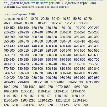
== Другой водоем == на карте региона: (Водоемы в черте СПб)
Сообщите нам
, если место на карте определено неточно
Всего сообщений:
1807
0-10
10-20
20-30
30-40
40-50
50-60
60-70
Сообщения:
70-80
80-90
90-100
100-110
110-120
120-130
130-140
140-150
150-160
160-170
170-180
180-190
190-200
200-210
210-220
220-230
230-240
240-250
250-260
260-270
270-280
280-290
290-300
300-310
310-320
320-330
330-340
340-350
350-360
360-370
370-380
380-390
390-400
400-410
410-420
420-430
430-440
440-450
450-460
460-470
470-480
480-490
490-500
500-510
510-520
520-530
530-540
540-550
550-560
560-570
570-580
580-590
590-600
600-610
610-620
620-630
630-640
640-650
650-660
660-670
670-680
680-690
690-700
700-710
710-720
720-730
730-740
740-750
750-760
760-770
770-780
780-790
790-800
800-810
810-820
820-830
830-840
840-850
850-860
860-870
870-880
880-890
890-900
900-910
910-920
920-930
930-940
940-950
950-960
960-970
970-980
980-990
990-1000
1000-1010
1010-1020
1020-1030
1030-1040
1040-1050
1050-1060
1060-1070
1070-1080
1080-1090
1090-1100
1100-1110
1110-1120
1120-1130
1130-1140
1140-1150
1150-1160
1160-1170
1170-1180
1180-1190
1190-1200
1200-1210
1210-1220
1220-1230
1230-1240
1240-1250
1250-1260
1260-1270
1270-1280
1280-1290