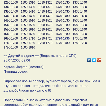
1290-1300
1300-1310
1310-1320
1320-1330
1330-1340
1340-1350
1350-1360
1360-1370
1370-1380
1380-1390
1390-1400
1400-1410
1410-1420
1420-1430
1430-1440
1440-1450
1450-1460
1460-1470
1470-1480
1480-1490
1490-1500
1500-1510
1510-1520
1520-1530
1530-1540
1540-1550
1550-1560
1560-1570
1570-1580
1580-1590
1590-1600
1600-1610
1610-1620
1620-1630
1630-1640
1640-1650
1650-1660
1660-1670
1670-1680
1680-1690
1690-1700
1700-1710
1710-1720
1720-1730
1730-1740
1740-1750
1750-1760
1760-1770
1770-1780
1780-1790
1790-1800
1800-1810
== Другой водоем ==
(Водоемы в черте СПб)
25.07.2005 09:06
Карьер Иоффе (каменка)
Пятница вечер.
Опробовал новый поппер, булькает зараза, счук не пришел и
окунь не пришел, хотя далече от берега малька гонял,
дальнобойности не хватило 8(
Порадовали 2 рыбака которые в довольно нетрезвом
состоянии обсуждали мой поппер прилетающий к ним из-за