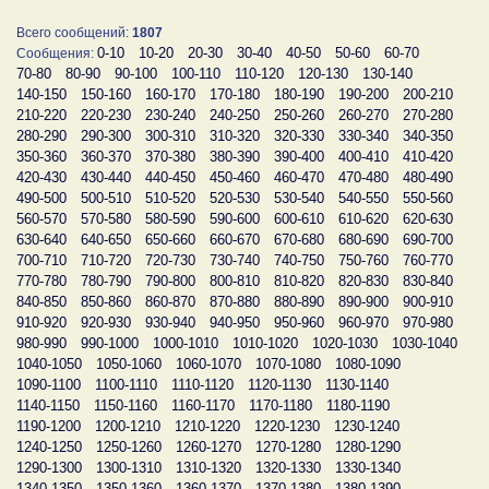
Всего сообщений:
1807
0-10
10-20
20-30
30-40
40-50
50-60
60-70
Сообщения:
70-80
80-90
90-100
100-110
110-120
120-130
130-140
140-150
150-160
160-170
170-180
180-190
190-200
200-210
210-220
220-230
230-240
240-250
250-260
260-270
270-280
280-290
290-300
300-310
310-320
320-330
330-340
340-350
350-360
360-370
370-380
380-390
390-400
400-410
410-420
420-430
430-440
440-450
450-460
460-470
470-480
480-490
490-500
500-510
510-520
520-530
530-540
540-550
550-560
560-570
570-580
580-590
590-600
600-610
610-620
620-630
630-640
640-650
650-660
660-670
670-680
680-690
690-700
700-710
710-720
720-730
730-740
740-750
750-760
760-770
770-780
780-790
790-800
800-810
810-820
820-830
830-840
840-850
850-860
860-870
870-880
880-890
890-900
900-910
910-920
920-930
930-940
940-950
950-960
960-970
970-980
980-990
990-1000
1000-1010
1010-1020
1020-1030
1030-1040
1040-1050
1050-1060
1060-1070
1070-1080
1080-1090
1090-1100
1100-1110
1110-1120
1120-1130
1130-1140
1140-1150
1150-1160
1160-1170
1170-1180
1180-1190
1190-1200
1200-1210
1210-1220
1220-1230
1230-1240
1240-1250
1250-1260
1260-1270
1270-1280
1280-1290
1290-1300
1300-1310
1310-1320
1320-1330
1330-1340
1340-1350
1350-1360
1360-1370
1370-1380
1380-1390