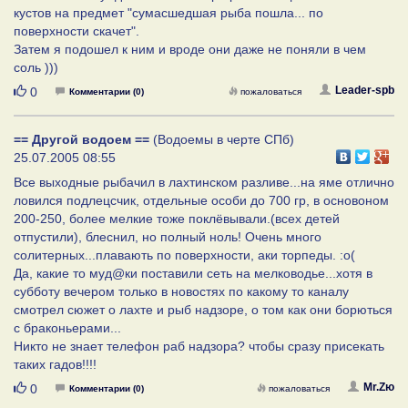
кустов на предмет "сумасшедшая рыба пошла... по
поверхности скачет".
Затем я подошел к ним и вроде они даже не поняли в чем
соль )))
Нравится
Leader-spb
0
Комментарии (0)
пожаловаться
== Другой водоем ==
(Водоемы в черте СПб)
25.07.2005 08:55
Все выходные рыбачил в лахтинском разливе...на яме отлично
ловился подлецсчик, отдельные особи до 700 гр, в основоном
200-250, более мелкие тоже поклёвывали.(всех детей
отпустили), блеснил, но полный ноль! Очень много
солитерных...плавають по поверхности, аки торпеды. :о(
Да, какие то муд@ки поставили сеть на мелководье...хотя в
субботу вечером только в новостях по какому то каналу
смотрел сюжет о лахте и рыб надзоре, о том как они борються
с браконьерами...
Никто не знает телефон раб надзора? чтобы сразу присекать
таких гадов!!!!
Нравится
Mr.Zю
0
Комментарии (0)
пожаловаться