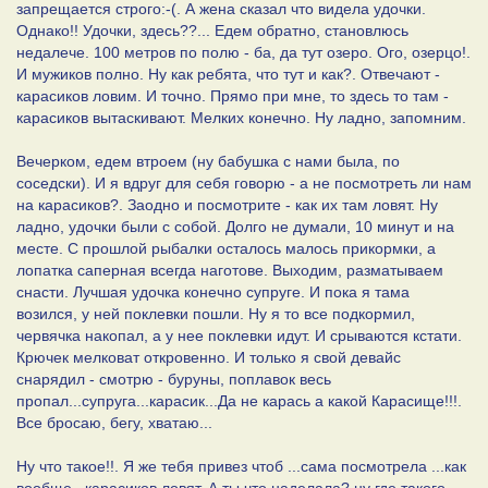
запрещается строго:-(. А жена сказал что видела удочки.
Однако!! Удочки, здесь??... Едем обратно, становлюсь
недалече. 100 метров по полю - ба, да тут озеро. Ого, озерцо!.
И мужиков полно. Ну как ребята, что тут и как?. Отвечают -
карасиков ловим. И точно. Прямо при мне, то здесь то там -
карасиков вытаскивают. Мелких конечно. Ну ладно, запомним.
Вечерком, едем втроем (ну бабушка с нами была, по
соседски). И я вдруг для себя говорю - а не посмотреть ли нам
на карасиков?. Заодно и посмотрите - как их там ловят. Ну
ладно, удочки были с собой. Долго не думали, 10 минут и на
месте. С прошлой рыбалки осталось малось прикормки, а
лопатка саперная всегда наготове. Выходим, разматываем
снасти. Лучшая удочка конечно супруге. И пока я тама
возился, у ней поклевки пошли. Ну я то все подкормил,
червячка накопал, а у нее поклевки идут. И срываются кстати.
Крючек мелковат откровенно. И только я свой девайс
снарядил - смотрю - буруны, поплавок весь
пропал...супруга...карасик...Да не карась а какой Карасище!!!.
Все бросаю, бегу, хватаю...
Ну что такое!!. Я же тебя привез чтоб ...сама посмотрела ...как
вообще ..карасиков ловят. А ты что наделала? ну где такого