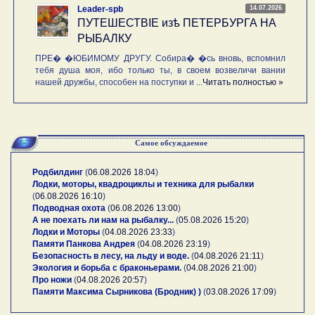
14.07.2026
Leader-spb
ПУТЕШЕСТВIE изѣ ПЕТЕРБУРГА НА
РЫБАЛКУ
ПРЕ� �ЮБИМОМУ ДРУГУ. Собира� �сь вновь, вспомнил
тебя душа моя, ибо только ты, в своем возвеличи вании
нашей дружбы, способен на поступки и ...
Читать полностью »
Самое обсуждаемое
Родбилдинг
(
06.08.2026 18:04
)
Лодки, моторы, квадроциклы и техника для рыбалки
(
06.08.2026 16:10
)
Подводная охота
(
06.08.2026 13:00
)
А не поехать ли нам на рыбалку...
(
05.08.2026 15:20
)
Лодки и Моторы
(
04.08.2026 23:33
)
Памяти Панкова Андрея
(
04.08.2026 23:19
)
Безопасность в лесу, на льду и воде.
(
04.08.2026 21:11
)
Экология и борьба с браконьерами.
(
04.08.2026 21:00
)
Про ножи
(
04.08.2026 20:57
)
Памяти Максима Сырникова (Бродник) )
(
03.08.2026 17:09
)