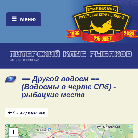
Меню:
Меню
== Другой водоем ==
(Водоемы в черте СПб) -
рыбацкие места
К списку водоемов
+