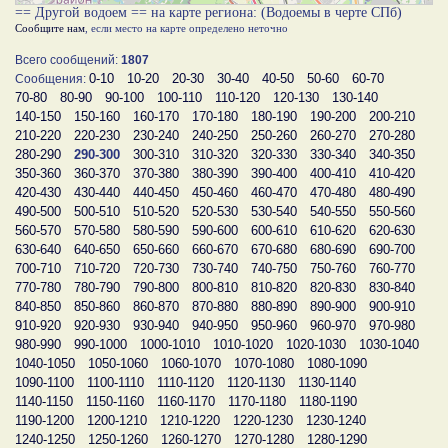
== Другой водоем == на карте региона: (Водоемы в черте СПб)
Сообщите нам
, если место на карте определено неточно
Всего сообщений:
1807
0-10
10-20
20-30
30-40
40-50
50-60
60-70
Сообщения:
70-80
80-90
90-100
100-110
110-120
120-130
130-140
140-150
150-160
160-170
170-180
180-190
190-200
200-210
210-220
220-230
230-240
240-250
250-260
260-270
270-280
280-290
290-300
300-310
310-320
320-330
330-340
340-350
350-360
360-370
370-380
380-390
390-400
400-410
410-420
420-430
430-440
440-450
450-460
460-470
470-480
480-490
490-500
500-510
510-520
520-530
530-540
540-550
550-560
560-570
570-580
580-590
590-600
600-610
610-620
620-630
630-640
640-650
650-660
660-670
670-680
680-690
690-700
700-710
710-720
720-730
730-740
740-750
750-760
760-770
770-780
780-790
790-800
800-810
810-820
820-830
830-840
840-850
850-860
860-870
870-880
880-890
890-900
900-910
910-920
920-930
930-940
940-950
950-960
960-970
970-980
980-990
990-1000
1000-1010
1010-1020
1020-1030
1030-1040
1040-1050
1050-1060
1060-1070
1070-1080
1080-1090
1090-1100
1100-1110
1110-1120
1120-1130
1130-1140
1140-1150
1150-1160
1160-1170
1170-1180
1180-1190
1190-1200
1200-1210
1210-1220
1220-1230
1230-1240
1240-1250
1250-1260
1260-1270
1270-1280
1280-1290