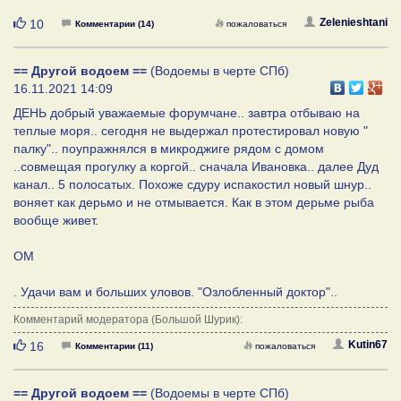
Нравится
Zelenieshtani
10
Комментарии (14)
пожаловаться
== Другой водоем ==
(Водоемы в черте СПб)
16.11.2021 14:09
ДЕНЬ добрый уважаемые форумчане.. завтра отбываю на
теплые моря.. сегодня не выдержал протестировал новую "
палку".. поупражнялся в микроджиге рядом с домом
..совмещая прогулку а коргой.. сначала Ивановка.. далее Дуд
канал.. 5 полосатых. Похоже сдуру испакостил новый шнур..
воняет как дерьмо и не отмывается. Как в этом дерьме рыба
вообще живет.
ОМ
. Удачи вам и больших уловов. "Озлобленный доктор"..
Комментарий модератора (Большой Шурик):
Нравится
Kutin67
16
Комментарии (11)
пожаловаться
== Другой водоем ==
(Водоемы в черте СПб)