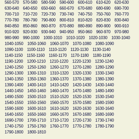
560-570
570-580
580-590
590-600
600-610
610-620
620-630
630-640
640-650
650-660
660-670
670-680
680-690
690-700
700-710
710-720
720-730
730-740
740-750
750-760
760-770
770-780
780-790
790-800
800-810
810-820
820-830
830-840
840-850
850-860
860-870
870-880
880-890
890-900
900-910
910-920
920-930
930-940
940-950
950-960
960-970
970-980
980-990
990-1000
1000-1010
1010-1020
1020-1030
1030-1040
1040-1050
1050-1060
1060-1070
1070-1080
1080-1090
1090-1100
1100-1110
1110-1120
1120-1130
1130-1140
1140-1150
1150-1160
1160-1170
1170-1180
1180-1190
1190-1200
1200-1210
1210-1220
1220-1230
1230-1240
1240-1250
1250-1260
1260-1270
1270-1280
1280-1290
1290-1300
1300-1310
1310-1320
1320-1330
1330-1340
1340-1350
1350-1360
1360-1370
1370-1380
1380-1390
1390-1400
1400-1410
1410-1420
1420-1430
1430-1440
1440-1450
1450-1460
1460-1470
1470-1480
1480-1490
1490-1500
1500-1510
1510-1520
1520-1530
1530-1540
1540-1550
1550-1560
1560-1570
1570-1580
1580-1590
1590-1600
1600-1610
1610-1620
1620-1630
1630-1640
1640-1650
1650-1660
1660-1670
1670-1680
1680-1690
1690-1700
1700-1710
1710-1720
1720-1730
1730-1740
1740-1750
1750-1760
1760-1770
1770-1780
1780-1790
1790-1800
1800-1810