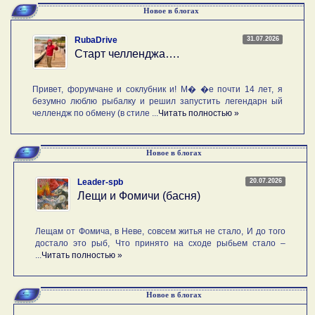
Новое в блогах
31.07.2026
RubaDrive
Старт челленджа….
Привет, форумчане и соклубник и! М� �е почти 14 лет, я
безумно люблю рыбалку и решил запустить легендарн ый
челлендж по обмену (в стиле ...
Читать полностью »
Новое в блогах
20.07.2026
Leader-spb
Лещи и Фомичи (басня)
Лещам от Фомича, в Неве, совсем житья не стало, И до того
достало это рыб, Что принято на сходе рыбьем стало –
...
Читать полностью »
Новое в блогах