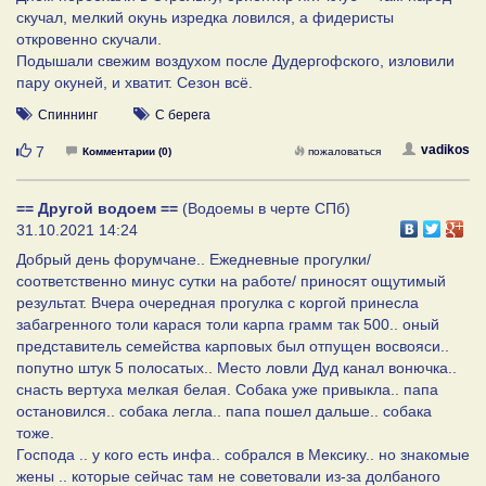
скучал, мелкий окунь изредка ловился, а фидеристы
откровенно скучали.
Подышали свежим воздухом после Дудергофского, изловили
пару окуней, и хватит. Сезон всё.
Спиннинг
С берега
Нравится
vadikos
7
Комментарии (0)
пожаловаться
== Другой водоем ==
(Водоемы в черте СПб)
31.10.2021 14:24
Добрый день форумчане.. Ежедневные прогулки/
соответственно минус сутки на работе/ приносят ощутимый
результат. Вчера очередная прогулка с коргой принесла
забагренного толи карася толи карпа грамм так 500.. оный
представитель семейства карповых был отпущен восвояси..
попутно штук 5 полосатых.. Место ловли Дуд канал вонючка..
снасть вертуха мелкая белая. Собака уже привыкла.. папа
остановился.. собака легла.. папа пошел дальше.. собака
тоже.
Господа .. у кого есть инфа.. собрался в Мексику.. но знакомые
жены .. которые сейчас там не советовали из-за долбаного