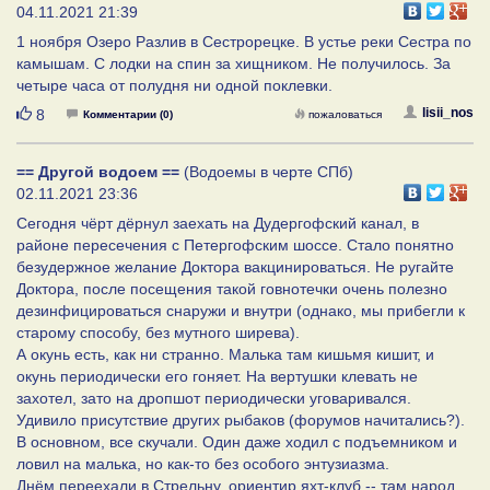
04.11.2021 21:39
1 ноября Озеро Разлив в Сестрорецке. В устье реки Сестра по
камышам. С лодки на спин за хищником. Не получилось. За
четыре часа от полудня ни одной поклевки.
Нравится
lisii_nos
8
Комментарии (0)
пожаловаться
== Другой водоем ==
(Водоемы в черте СПб)
02.11.2021 23:36
Сегодня чёрт дёрнул заехать на Дудергофский канал, в
районе пересечения с Петергофским шоссе. Стало понятно
безудержное желание Доктора вакцинироваться. Не ругайте
Доктора, после посещения такой говнотечки очень полезно
дезинфицироваться снаружи и внутри (однако, мы прибегли к
старому способу, без мутного ширева).
А окунь есть, как ни странно. Малька там кишьмя кишит, и
окунь периодически его гоняет. На вертушки клевать не
захотел, зато на дропшот периодически уговаривался.
Удивило присутствие других рыбаков (форумов начитались?).
В основном, все скучали. Один даже ходил с подъемником и
ловил на малька, но как-то без особого энтузиазма.
Днём переехали в Стрельну, ориентир яхт-клуб -- там народ