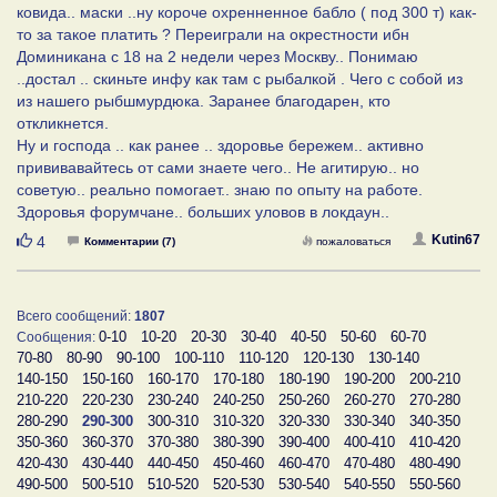
ковида.. маски ..ну короче охренненное бабло ( под 300 т) как-
то за такое платить ? Переиграли на окрестности ибн
Доминикана с 18 на 2 недели через Москву.. Понимаю
..достал .. скиньте инфу как там с рыбалкой . Чего с собой из
из нашего рыбшмурдюка. Заранее благодарен, кто
откликнется.
Ну и господа .. как ранее .. здоровье бережем.. активно
прививавайтесь от сами знаете чего.. Не агитирую.. но
советую.. реально помогает.. знаю по опыту на работе.
Здоровья форумчане.. больших уловов в локдаун..
Нравится
Kutin67
4
Комментарии (7)
пожаловаться
Всего сообщений:
1807
0-10
10-20
20-30
30-40
40-50
50-60
60-70
Сообщения:
70-80
80-90
90-100
100-110
110-120
120-130
130-140
140-150
150-160
160-170
170-180
180-190
190-200
200-210
210-220
220-230
230-240
240-250
250-260
260-270
270-280
280-290
290-300
300-310
310-320
320-330
330-340
340-350
350-360
360-370
370-380
380-390
390-400
400-410
410-420
420-430
430-440
440-450
450-460
460-470
470-480
480-490
490-500
500-510
510-520
520-530
530-540
540-550
550-560