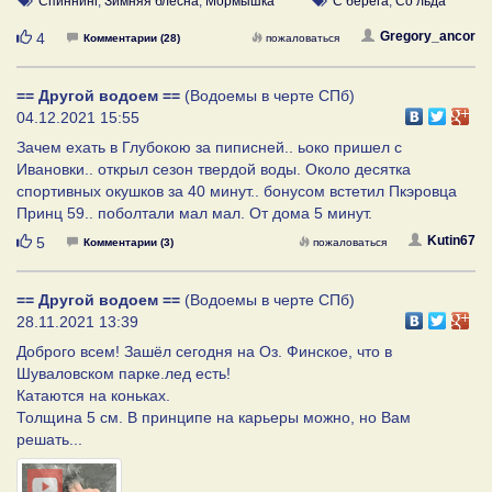
Спиннинг
,
Зимняя блесна
,
Мормышка
С берега
,
Со льда
Нравится
Gregory_ancor
4
Комментарии (28)
пожаловаться
== Другой водоем ==
(Водоемы в черте СПб)
04.12.2021 15:55
Зачем ехать в Глубокою за пиписней.. ьоко пришел с
Ивановки.. открыл сезон твердой воды. Около десятка
спортивных окушков за 40 минут.. бонусом встетил Пкэровца
Принц 59.. поболтали мал мал. От дома 5 минут.
Нравится
Kutin67
5
Комментарии (3)
пожаловаться
== Другой водоем ==
(Водоемы в черте СПб)
28.11.2021 13:39
Доброго всем! Зашёл сегодня на Оз. Финское, что в
Шуваловском парке.лед есть!
Катаются на коньках.
Толщина 5 см. В принципе на карьеры можно, но Вам
решать...