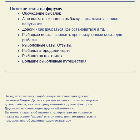
Похожие темы на
форуме:
Обсуждение рыбалок
А не поехать ли нам на рыбалку...
- знакомства, поиск
попутчиков
Дороги
- Как добраться, где остановиться и тд.
Рыбацкие места
- спросить про неизученные места для
рыбалки
Рыболовные базы. Отзывы.
Рыбалка в городской черте
Рыбалка на платниках
Большие рыболовные путешествия
Вы видите рекламу, подобранную персонально для вас
системой Яндекс.Директ с учетом вашей истории посещений
других сайтов, анализа предпочтений и других факторов.
Другие посетители видят другие объявления.
Вы можете скрыть объявление, которое вам не нравится,
нажав на ссылку "скрыть" внутри него, или
пожаловаться
на
некорректное объявление администратору.