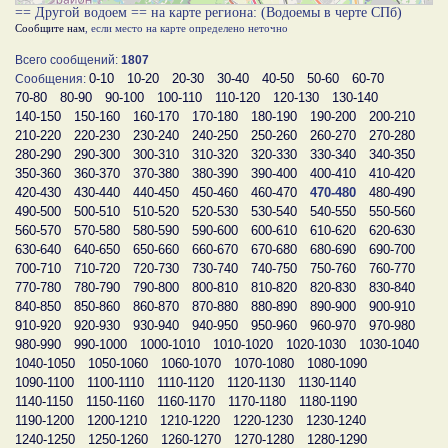
== Другой водоем == на карте региона: (Водоемы в черте СПб)
Сообщите нам
, если место на карте определено неточно
Всего сообщений:
1807
0-10
10-20
20-30
30-40
40-50
50-60
60-70
Сообщения:
70-80
80-90
90-100
100-110
110-120
120-130
130-140
140-150
150-160
160-170
170-180
180-190
190-200
200-210
210-220
220-230
230-240
240-250
250-260
260-270
270-280
280-290
290-300
300-310
310-320
320-330
330-340
340-350
350-360
360-370
370-380
380-390
390-400
400-410
410-420
420-430
430-440
440-450
450-460
460-470
470-480
480-490
490-500
500-510
510-520
520-530
530-540
540-550
550-560
560-570
570-580
580-590
590-600
600-610
610-620
620-630
630-640
640-650
650-660
660-670
670-680
680-690
690-700
700-710
710-720
720-730
730-740
740-750
750-760
760-770
770-780
780-790
790-800
800-810
810-820
820-830
830-840
840-850
850-860
860-870
870-880
880-890
890-900
900-910
910-920
920-930
930-940
940-950
950-960
960-970
970-980
980-990
990-1000
1000-1010
1010-1020
1020-1030
1030-1040
1040-1050
1050-1060
1060-1070
1070-1080
1080-1090
1090-1100
1100-1110
1110-1120
1120-1130
1130-1140
1140-1150
1150-1160
1160-1170
1170-1180
1180-1190
1190-1200
1200-1210
1210-1220
1220-1230
1230-1240
1240-1250
1250-1260
1260-1270
1270-1280
1280-1290