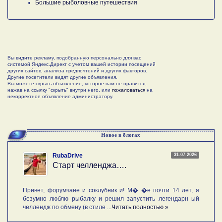
Большие рыболовные путешествия
Вы видите рекламу, подобранную персонально для вас
системой Яндекс.Директ с учетом вашей истории посещений
других сайтов, анализа предпочтений и других факторов.
Другие посетители видят другие объявления.
Вы можете скрыть объявление, которое вам не нравится,
нажав на ссылку "скрыть" внутри него, или
пожаловаться
на
некорректное объявление администратору.
Новое в блогах
31.07.2026
RubaDrive
Старт челленджа….
Привет, форумчане и соклубник и! М� �е почти 14 лет, я
безумно люблю рыбалку и решил запустить легендарн ый
челлендж по обмену (в стиле ...
Читать полностью »