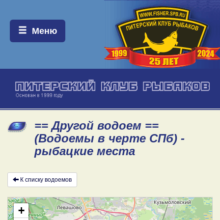
Меню:
Меню
== Другой водоем ==
(Водоемы в черте СПб) -
рыбацкие места
К списку водоемов
+