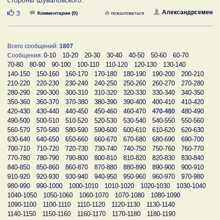
стороны Шуваловского.
Нравится
Александрсемен
3
Комментарии (0)
пожаловаться
Всего сообщений:
1807
0-10
10-20
20-30
30-40
40-50
50-60
60-70
Сообщения:
70-80
80-90
90-100
100-110
110-120
120-130
130-140
140-150
150-160
160-170
170-180
180-190
190-200
200-210
210-220
220-230
230-240
240-250
250-260
260-270
270-280
280-290
290-300
300-310
310-320
320-330
330-340
340-350
350-360
360-370
370-380
380-390
390-400
400-410
410-420
420-430
430-440
440-450
450-460
460-470
470-480
480-490
490-500
500-510
510-520
520-530
530-540
540-550
550-560
560-570
570-580
580-590
590-600
600-610
610-620
620-630
630-640
640-650
650-660
660-670
670-680
680-690
690-700
700-710
710-720
720-730
730-740
740-750
750-760
760-770
770-780
780-790
790-800
800-810
810-820
820-830
830-840
840-850
850-860
860-870
870-880
880-890
890-900
900-910
910-920
920-930
930-940
940-950
950-960
960-970
970-980
980-990
990-1000
1000-1010
1010-1020
1020-1030
1030-1040
1040-1050
1050-1060
1060-1070
1070-1080
1080-1090
1090-1100
1100-1110
1110-1120
1120-1130
1130-1140
1140-1150
1150-1160
1160-1170
1170-1180
1180-1190