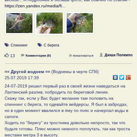
https://zen.yandex.ru/media/fi...
Спиннинг
С берега
Нравится
Дюша Полкило
13
Комментарии (0)
пожаловаться
== Другой водоем ==
(Водоемы в черте СПб)
25.07.2019 17:39
24-07-2019 решил первый раз в своей жизни наведаться на
Лахтинский разлив, побродить по береговой линии.
Скажу так, если у Вас будет желание там половить на
спиннинг с берега, то одевайте вейдерсы. Я был в забродах,
но в один момент ввалился в яму по пояс и начерпал воды в
сапоги.
Ходить по "берегу" из тростника довольно непросто, так что
будьте готовы. Плюс можно немного поплутать, так как троста
местами метра 3 в высоту.