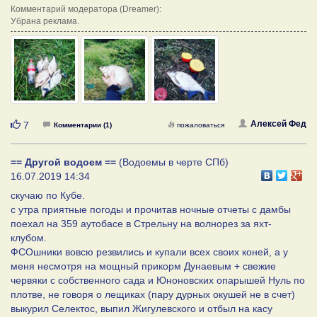
Комментарий модератора (Dreamer):
Убрана реклама.
Нравится
Алексей Фед
7
Комментарии (1)
пожаловаться
== Другой водоем ==
(Водоемы в черте СПб)
16.07.2019 14:34
скучаю по Кубе.
с утра приятные погоды и прочитав ночные отчеты с дамбы
поехал на 359 аутобасе в Стрельну на волнорез за яхт-
клубом.
ФСОшники вовсю резвились и купали всех своих коней, а у
меня несмотря на мощный прикорм Дунаевым + свежие
червяки с собственного сада и Юноновских опарышей Нуль по
плотве, не говоря о лещиках (пару дурных окушей не в счет)
выкурил Селектос, выпил Жигулевского и отбыл на касу