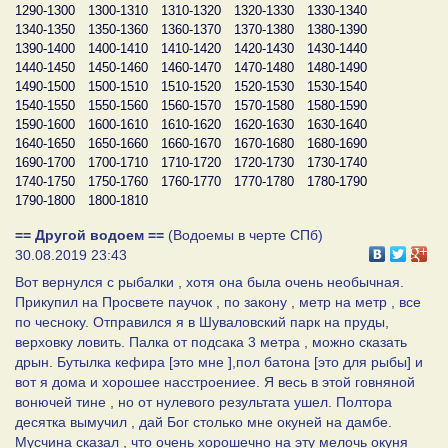
1290-1300
1300-1310
1310-1320
1320-1330
1330-1340
1340-1350
1350-1360
1360-1370
1370-1380
1380-1390
1390-1400
1400-1410
1410-1420
1420-1430
1430-1440
1440-1450
1450-1460
1460-1470
1470-1480
1480-1490
1490-1500
1500-1510
1510-1520
1520-1530
1530-1540
1540-1550
1550-1560
1560-1570
1570-1580
1580-1590
1590-1600
1600-1610
1610-1620
1620-1630
1630-1640
1640-1650
1650-1660
1660-1670
1670-1680
1680-1690
1690-1700
1700-1710
1710-1720
1720-1730
1730-1740
1740-1750
1750-1760
1760-1770
1770-1780
1780-1790
1790-1800
1800-1810
== Другой водоем ==
(Водоемы в черте СПб)
30.08.2019 23:43
Вот вернулся с рыбалки , хотя она была очень необычная.
Прикупил на Просвете паучок , по закону , метр на метр , все
по чесноку. Отправился я в Шуваловский парк на пруды,
верховку ловить. Палка от подсака 3 метра , можно сказать
дрын. Бутылка кефира [это мне ],пол батона [это для рыбы] и
вот я дома и хорошее насстроениее. Я весь в этой говняной
вонючей тине , но от нулевого результата ушел. Полтора
десятка вымучил , дай Бог столько мне окуней на дамбе.
Мусчина сказал , что очень хорошечно на эту мелочь окуня