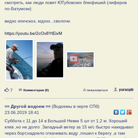
смотреть, как люди ловят ЮТубовских блюфишей (лиферов
по-Батумски)
видэо эпичскоэ, мдэээ...сволочи.
https://youtu.be/2cOx8YtEixM
Нравится
yuraspb
7
Комментарии (0)
пожаловаться
== Другой водоем ==
(Водоемы в черте СПб)
23.06.2019 18:41
Суббота с 11 до 14 в Большой Невке 5 шт от 1,2 кг. Хороший
клев ,но не долго .Западный ветер за 15 м/с быстро накидывал
через борт,надоело откачивать воду ,пошел к берегу ,а там