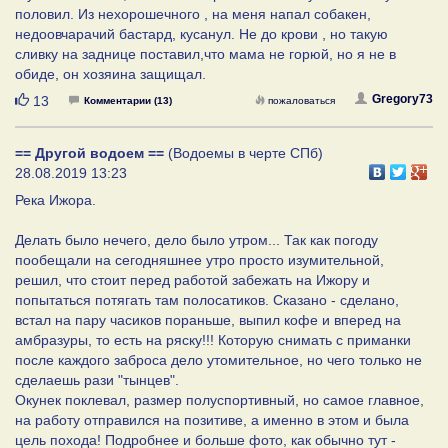
половил. Из нехорошечного , на меня напал собакен,
недоовчарачий бастард, кусанул. Не до крови , но такую
сливку на заднице поставил,что мама не горюй, но я не в
обиде, он хозяина защищал.
Нравится
Gregory73
13
Комментарии (13)
пожаловаться
== Другой водоем ==
(Водоемы в черте СПб)
28.08.2019 13:23
Река Ижора.
Делать было нечего, дело было утром... Так как погоду
пообещали на сегодняшнее утро просто изумительной,
решил, что стоит перед работой забежать на Ижору и
попытаться потягать там полосатиков. Сказано - сделано,
встал на пару часиков пораньше, выпил кофе и вперед на
амбразуры, то есть на ряску!!! Которую снимать с приманки
после каждого заброса дело утомительное, но чего только не
сделаешь рази "тынцев".
Окунек поклевал, размер полуспортивный, но самое главное,
на работу отправился на позитиве, а именно в этом и была
цель похода! Подробнее и больше фото, как обычно тут -