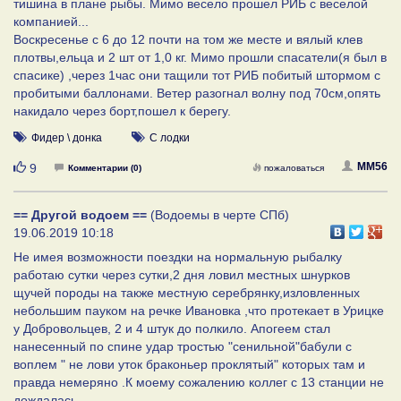
тишина в плане рыбы. Мимо весело прошел РИБ с веселой
компанией...
Воскресенье с 6 до 12 почти на том же месте и вялый клев
плотвы,ельца и 2 шт от 1,0 кг. Мимо прошли спасатели(я был в
спасике) ,через 1час они тащили тот РИБ побитый штормом с
пробитыми баллонами. Ветер разогнал волну под 70см,опять
накидало через борт,пошел к берегу.
Фидер \ донка
С лодки
Нравится
MM56
9
Комментарии (0)
пожаловаться
== Другой водоем ==
(Водоемы в черте СПб)
19.06.2019 10:18
Не имея возможности поездки на нормальную рыбалку
работаю сутки через сутки,2 дня ловил местных шнурков
щучей породы на также местную серебрянку,изловленных
небольшим пауком на речке Ивановка ,что протекает в Урицке
у Добровольцев, 2 и 4 штук до полкило. Апогеем стал
нанесенный по спине удар тростью "сенильной"бабули с
воплем " не лови уток браконьер проклятый" которых там и
правда немеряно .К моему сожалению коллег с 13 станции не
дождалась.