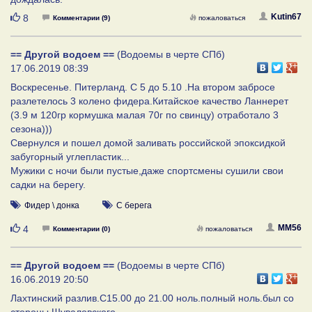
Нравится
Kutin67
8
Комментарии (9)
пожаловаться
== Другой водоем ==
(Водоемы в черте СПб)
17.06.2019 08:39
Воскресенье. Питерланд. С 5 до 5.10 .На втором забросе
разлетелось 3 колено фидера.Китайское качество Ланнерет
(3.9 м 120гр кормушка малая 70г по свинцу) отработало 3
сезона)))
Свернулся и пошел домой заливать российской эпоксидкой
забугорный углепластик...
Мужики с ночи были пустые,даже спортсмены сушили свои
садки на берегу.
Фидер \ донка
С берега
Нравится
MM56
4
Комментарии (0)
пожаловаться
== Другой водоем ==
(Водоемы в черте СПб)
16.06.2019 20:50
Лахтинский разлив.С15.00 до 21.00 ноль.полный ноль.был со