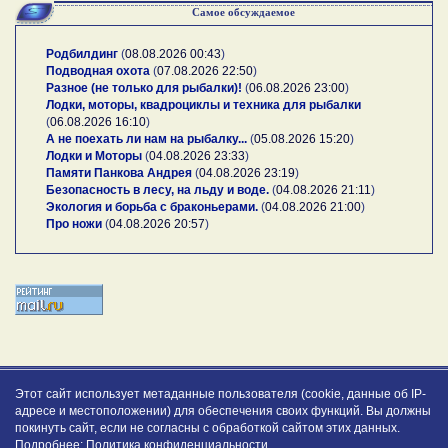
Самое обсуждаемое
Родбилдинг
(
08.08.2026 00:43
)
Подводная охота
(
07.08.2026 22:50
)
Разное (не только для рыбалки)!
(
06.08.2026 23:00
)
Лодки, моторы, квадроциклы и техника для рыбалки
(
06.08.2026 16:10
)
А не поехать ли нам на рыбалку...
(
05.08.2026 15:20
)
Лодки и Моторы
(
04.08.2026 23:33
)
Памяти Панкова Андрея
(
04.08.2026 23:19
)
Безопасность в лесу, на льду и воде.
(
04.08.2026 21:11
)
Экология и борьба с браконьерами.
(
04.08.2026 21:00
)
Про ножи
(
04.08.2026 20:57
)
Этот сайт использует метаданные пользователя (cookie, данные об IP-
адресе и местоположении) для обеспечения своих функций. Вы должны
покинуть сайт, если не согласны с обработкой сайтом этих данных.
Подробнее:
Политика конфиденциальности