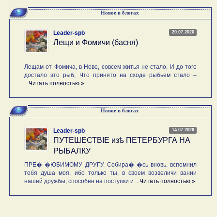
Новое в блогах
20.07.2026
Leader-spb
Лещи и Фомичи (басня)
Лещам от Фомича, в Неве, совсем житья не стало, И до того
достало это рыб, Что принято на сходе рыбьем стало –
...
Читать полностью »
Новое в блогах
14.07.2026
Leader-spb
ПУТЕШЕСТВIE изѣ ПЕТЕРБУРГА НА
РЫБАЛКУ
ПРЕ� �ЮБИМОМУ ДРУГУ. Собира� �сь вновь, вспомнил
тебя душа моя, ибо только ты, в своем возвеличи вании
нашей дружбы, способен на поступки и ...
Читать полностью »