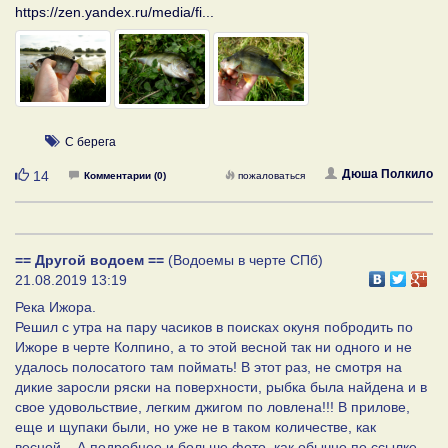
https://zen.yandex.ru/media/fi...
С берега
Нравится
Дюша Полкило
14
Комментарии (0)
пожаловаться
== Другой водоем ==
(Водоемы в черте СПб)
21.08.2019 13:19
Река Ижора.
Решил с утра на пару часиков в поисках окуня побродить по
Ижоре в черте Колпино, а то этой весной так ни одного и не
удалось полосатого там поймать! В этот раз, не смотря на
дикие заросли ряски на поверхности, рыбка была найдена и в
свое удовольствие, легким джигом по ловлена!!! В прилове,
еще и щупаки были, но уже не в таком количестве, как
весной... А подробнее и больше фото, как обычно по ссылке -