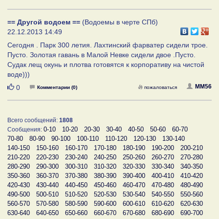
== Другой водоем ==
(Водоемы в черте СПб)
22.12.2013 14:49
Сегодня . Парк 300 летия. Лахтинский фарватер сидели трое.
Пусто. Золотая гавань в Малой Невке сидели двое .Пусто.
Судак лещ окунь и плотва готовятся к корпоративу на чистой
воде)))
Нравится
MM56
0
Комментарии (0)
пожаловаться
Всего сообщений:
1808
0-10
10-20
20-30
30-40
40-50
50-60
60-70
Сообщения:
70-80
80-90
90-100
100-110
110-120
120-130
130-140
140-150
150-160
160-170
170-180
180-190
190-200
200-210
210-220
220-230
230-240
240-250
250-260
260-270
270-280
280-290
290-300
300-310
310-320
320-330
330-340
340-350
350-360
360-370
370-380
380-390
390-400
400-410
410-420
420-430
430-440
440-450
450-460
460-470
470-480
480-490
490-500
500-510
510-520
520-530
530-540
540-550
550-560
560-570
570-580
580-590
590-600
600-610
610-620
620-630
630-640
640-650
650-660
660-670
670-680
680-690
690-700