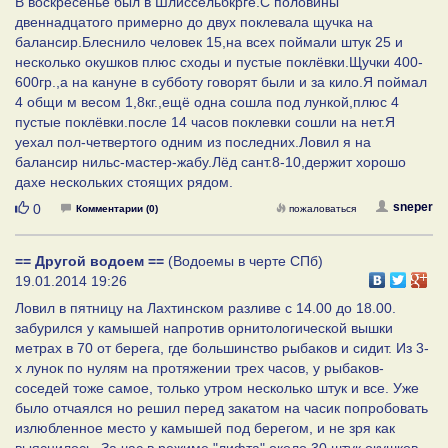
В воскресенье был в Шлиссельбкрге.С половины
двеннадцатого примерно до двух поклевала щучка на
балансир.Блеснило человек 15,на всех поймали штук 25 и
несколько окушков плюс сходы и пустые поклёвки.Щучки 400-
600гр.,а на кануне в субботу говорят были и за кило.Я поймал
4 общи м весом 1,8кг.,ещё одна сошла под лункой,плюс 4
пустые поклёвки.после 14 часов поклевки сошли на нет.Я
уехал пол-четвертого одним из последних.Ловил я на
балансир нильс-мастер-жабу.Лёд сант.8-10,держит хорошо
дахе нескольких стоящих рядом.
Нравится
sneper
0
Комментарии (0)
пожаловаться
== Другой водоем ==
(Водоемы в черте СПб)
19.01.2014 19:26
Ловил в пятницу на Лахтинском разливе с 14.00 до 18.00.
забурился у камышей напротив орнитологической вышки
метрах в 70 от берега, где большинство рыбаков и сидит. Из 3-
х лунок по нулям на протяжении трех часов, у рыбаков-
соседей тоже самое, только утром несколько штук и все. Уже
было отчаялся но решил перед закатом на часик попробовать
излюбленное место у камышей под берегом, и не зря как
выяснилось. За час в режиме "лифта" около 30 штук окушков