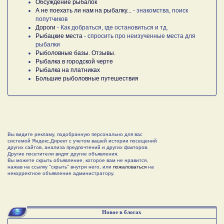
Обсуждение рыбалок
А не поехать ли нам на рыбалку...
- знакомства, поиск
попутчиков
Дороги
- Как добраться, где остановиться и тд.
Рыбацкие места
- спросить про неизученные места для
рыбалки
Рыболовные базы. Отзывы.
Рыбалка в городской черте
Рыбалка на платниках
Большие рыболовные путешествия
Вы видите рекламу, подобранную персонально для вас
системой Яндекс.Директ с учетом вашей истории посещений
других сайтов, анализа предпочтений и других факторов.
Другие посетители видят другие объявления.
Вы можете скрыть объявление, которое вам не нравится,
нажав на ссылку "скрыть" внутри него, или
пожаловаться
на
некорректное объявление администратору.
Новое в блогах