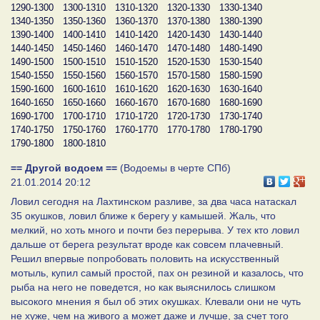
1290-1300
1300-1310
1310-1320
1320-1330
1330-1340
1340-1350
1350-1360
1360-1370
1370-1380
1380-1390
1390-1400
1400-1410
1410-1420
1420-1430
1430-1440
1440-1450
1450-1460
1460-1470
1470-1480
1480-1490
1490-1500
1500-1510
1510-1520
1520-1530
1530-1540
1540-1550
1550-1560
1560-1570
1570-1580
1580-1590
1590-1600
1600-1610
1610-1620
1620-1630
1630-1640
1640-1650
1650-1660
1660-1670
1670-1680
1680-1690
1690-1700
1700-1710
1710-1720
1720-1730
1730-1740
1740-1750
1750-1760
1760-1770
1770-1780
1780-1790
1790-1800
1800-1810
== Другой водоем ==
(Водоемы в черте СПб)
21.01.2014 20:12
Ловил сегодня на Лахтинском разливе, за два часа натаскал
35 окушков, ловил ближе к берегу у камышей. Жаль, что
мелкий, но хоть много и почти без перерыва. У тех кто ловил
дальше от берега результат вроде как совсем плачевный.
Решил впервые попробовать половить на искусственный
мотыль, купил самый простой, пах он резиной и казалось, что
рыба на него не поведется, но как выяснилось слишком
высокого мнения я был об этих окушках. Клевали они не чуть
не хуже, чем на живого а может даже и лучше, за счет того