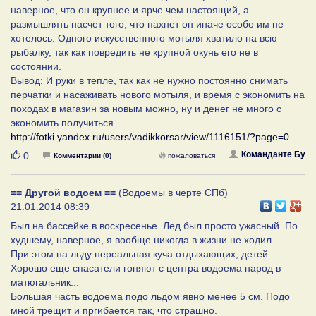
наверное, что он крупнее и ярче чем настоящий, а
размышлять насчет того, что пахнет он иначе особо им не
хотелось. Одного искусственного мотыля хватило на всю
рыбалку, так как повредить не крупной окунь его не в
состоянии.
Вывод: И руки в тепле, так как не нужно постоянно снимать
перчатки и насаживать нового мотыля, и время с экономить на
походах в магазин за новым можно, ну и денег не много с
экономить получиться.
http://fotki.yandex.ru/users/vadikkorsar/view/1116151/?page=0
Нравится
Команданте Бу
0
Комментарии (0)
пожаловаться
== Другой водоем ==
(Водоемы в черте СПб)
21.01.2014 08:39
Был на бассейке в воскресенье. Лед был просто ужасный. По
худшему, наверное, я вообще никогда в жизни не ходил.
При этом на льду нереальная куча отдыхающих, детей.
Хорошо еще спасатели гоняют с центра водоема народ в
матюгальник...
Большая часть водоема подо льдом явно менее 5 см. Подо
мной трещит и пргибается так, что страшно.