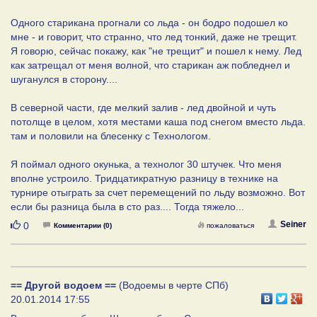
Одного старикана прогнали со льда - он бодро подошел ко
мне - и говорит, что странно, что лед тонкий, даже не трещит.
Я говорю, сейчас покажу, как "не трещит" и пошел к нему. Лед
как затрещал от меня волной, что старикан аж побледнел и
шуганулся в сторону....
В северной части, где мелкий залив - лед двойной и чуть
потолще в целом, хотя местами каша под снегом вместо льда.
там и половили на блесенку с Технологом.
Я поймал одного окунька, а технолог 30 штучек. Что меня
вполне устроило. Тридцатикратную разницу в технике на
турнире отыграть за счет перемещений по льду возможно. Вот
если бы разница была в сто раз.... Тогда тяжело...
Нравится
Seiner
0
Комментарии (0)
пожаловаться
== Другой водоем ==
(Водоемы в черте СПб)
20.01.2014 17:55