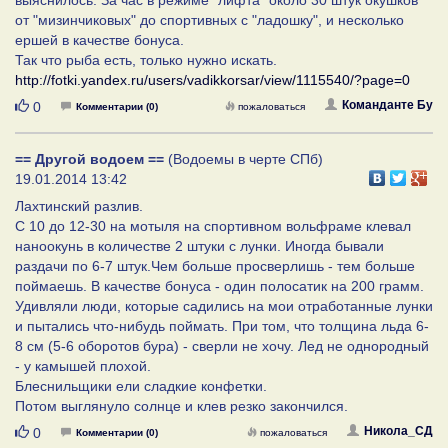
от "мизинчиковых" до спортивных с "ладошку", и несколько
ершей в качестве бонуса.
Так что рыба есть, только нужно искать.
http://fotki.yandex.ru/users/vadikkorsar/view/1115540/?page=0
Нравится
Команданте Бу
0
Комментарии (0)
пожаловаться
== Другой водоем ==
(Водоемы в черте СПб)
19.01.2014 13:42
Лахтинский разлив.
С 10 до 12-30 на мотыля на спортивном вольфраме клевал
наноокунь в количестве 2 штуки с лунки. Иногда бывали
раздачи по 6-7 штук.Чем больше просверлишь - тем больше
поймаешь. В качестве бонуса - один полосатик на 200 грамм.
Удивляли люди, которые садились на мои отработанные лунки
и пытались что-нибудь поймать. При том, что толщина льда 6-
8 см (5-6 оборотов бура) - сверли не хочу. Лед не однородный
- у камышей плохой.
Блеснильщики ели сладкие конфетки.
Потом выглянуло солнце и клев резко закончился.
Нравится
Никола_СД
0
Комментарии (0)
пожаловаться