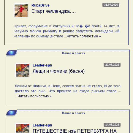
31.07.2026
RubaDrive
Старт челленджа….
Привет, форумчане и соклубник и! М� �е почти 14 лет, я
безумно люблю рыбалку и решил запустить легендарн ый
челлендж по обмену (в стиле ...
Читать полностью »
Новое в блогах
20.07.2026
Leader-spb
Лещи и Фомичи (басня)
Лещам от Фомича, в Неве, совсем житья не стало, И до того
достало это рыб, Что принято на сходе рыбьем стало –
...
Читать полностью »
Новое в блогах
14.07.2026
Leader-spb
ПУТЕШЕСТВIE изѣ ПЕТЕРБУРГА НА