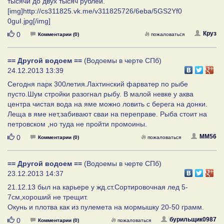
тысячи до двух тысяч рублей.
[img]http://cs311825.vk.me/v311825726/6eba/5GS2Yf0
0guI.jpg[/img]
Нравится
Круз
0
Комментарии (0)
пожаловаться
== Другой водоем ==
(Водоемы в черте СПб)
24.12.2013 13:39
Сегодня парк 300летия.Лахтинский фарватер по рыбе
пусто.Шум стройки разогнал рыбу. В малой невке у аква
центра чистая вода на яме можно ловить с берега на донки.
Леща в яме нет,забивают сваи на переправе. Рыба стоит на
петровском ,но туда не пройти промоины.
Нравится
MM56
0
Комментарии (0)
пожаловаться
== Другой водоем ==
(Водоемы в черте СПб)
23.12.2013 14:37
21.12.13 был на карьере у жд.ст.Сортировочная лед 5-
7см,хороший не трещит.
Окунь и плотва как из пулемета на мормышку 20-50 грамм.
Нравится
бурильщик0987
0
Комментарии (0)
пожаловаться