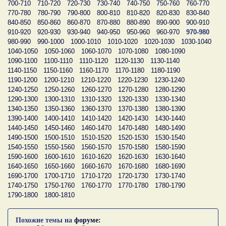
700-710
710-720
720-730
730-740
740-750
750-760
760-770
770-780
780-790
790-800
800-810
810-820
820-830
830-840
840-850
850-860
860-870
870-880
880-890
890-900
900-910
910-920
920-930
930-940
940-950
950-960
960-970
970-980
980-990
990-1000
1000-1010
1010-1020
1020-1030
1030-1040
1040-1050
1050-1060
1060-1070
1070-1080
1080-1090
1090-1100
1100-1110
1110-1120
1120-1130
1130-1140
1140-1150
1150-1160
1160-1170
1170-1180
1180-1190
1190-1200
1200-1210
1210-1220
1220-1230
1230-1240
1240-1250
1250-1260
1260-1270
1270-1280
1280-1290
1290-1300
1300-1310
1310-1320
1320-1330
1330-1340
1340-1350
1350-1360
1360-1370
1370-1380
1380-1390
1390-1400
1400-1410
1410-1420
1420-1430
1430-1440
1440-1450
1450-1460
1460-1470
1470-1480
1480-1490
1490-1500
1500-1510
1510-1520
1520-1530
1530-1540
1540-1550
1550-1560
1560-1570
1570-1580
1580-1590
1590-1600
1600-1610
1610-1620
1620-1630
1630-1640
1640-1650
1650-1660
1660-1670
1670-1680
1680-1690
1690-1700
1700-1710
1710-1720
1720-1730
1730-1740
1740-1750
1750-1760
1760-1770
1770-1780
1780-1790
1790-1800
1800-1810
Похожие темы на
форуме: