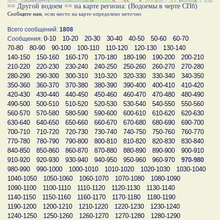
== Другой водоем == на карте региона: (Водоемы в черте СПб)
Сообщите нам
, если место на карте определено неточно
Всего сообщений:
1808
0-10
10-20
20-30
30-40
40-50
50-60
60-70
Сообщения:
70-80
80-90
90-100
100-110
110-120
120-130
130-140
140-150
150-160
160-170
170-180
180-190
190-200
200-210
210-220
220-230
230-240
240-250
250-260
260-270
270-280
280-290
290-300
300-310
310-320
320-330
330-340
340-350
350-360
360-370
370-380
380-390
390-400
400-410
410-420
420-430
430-440
440-450
450-460
460-470
470-480
480-490
490-500
500-510
510-520
520-530
530-540
540-550
550-560
560-570
570-580
580-590
590-600
600-610
610-620
620-630
630-640
640-650
650-660
660-670
670-680
680-690
690-700
700-710
710-720
720-730
730-740
740-750
750-760
760-770
770-780
780-790
790-800
800-810
810-820
820-830
830-840
840-850
850-860
860-870
870-880
880-890
890-900
900-910
910-920
920-930
930-940
940-950
950-960
960-970
970-980
980-990
990-1000
1000-1010
1010-1020
1020-1030
1030-1040
1040-1050
1050-1060
1060-1070
1070-1080
1080-1090
1090-1100
1100-1110
1110-1120
1120-1130
1130-1140
1140-1150
1150-1160
1160-1170
1170-1180
1180-1190
1190-1200
1200-1210
1210-1220
1220-1230
1230-1240
1240-1250
1250-1260
1260-1270
1270-1280
1280-1290