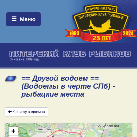
Меню:
Меню
== Другой водоем ==
(Водоемы в черте СПб) -
рыбацкие места
К списку водоемов
+