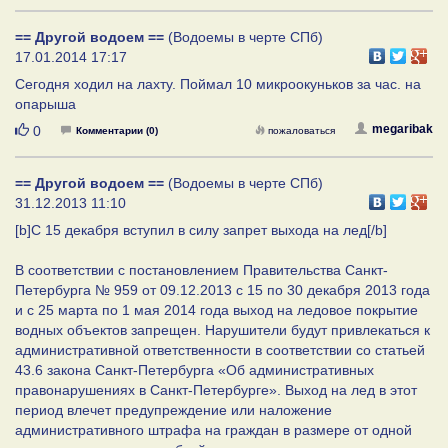
== Другой водоем ==
(Водоемы в черте СПб)
17.01.2014 17:17
Сегодня ходил на лахту. Поймал 10 микроокуньков за час. на
опарыша
Нравится
megaribak
0
Комментарии (0)
пожаловаться
== Другой водоем ==
(Водоемы в черте СПб)
31.12.2013 11:10
[b]С 15 декабря вступил в силу запрет выхода на лед[/b]
В соответствии с постановлением Правительства Санкт-
Петербурга № 959 от 09.12.2013 с 15 по 30 декабря 2013 года
и с 25 марта по 1 мая 2014 года выход на ледовое покрытие
водных объектов запрещен. Нарушители будут привлекаться к
административной ответственности в соответствии со статьей
43.6 закона Санкт-Петербурга «Об административных
правонарушениях в Санкт-Петербурге». Выход на лед в этот
период влечет предупреждение или наложение
административного штрафа на граждан в размере от одной