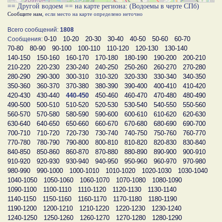
== Другой водоем == на карте региона: (Водоемы в черте СПб)
Сообщите нам
, если место на карте определено неточно
Всего сообщений:
1808
0-10
10-20
20-30
30-40
40-50
50-60
60-70
Сообщения:
70-80
80-90
90-100
100-110
110-120
120-130
130-140
140-150
150-160
160-170
170-180
180-190
190-200
200-210
210-220
220-230
230-240
240-250
250-260
260-270
270-280
280-290
290-300
300-310
310-320
320-330
330-340
340-350
350-360
360-370
370-380
380-390
390-400
400-410
410-420
420-430
430-440
440-450
450-460
460-470
470-480
480-490
490-500
500-510
510-520
520-530
530-540
540-550
550-560
560-570
570-580
580-590
590-600
600-610
610-620
620-630
630-640
640-650
650-660
660-670
670-680
680-690
690-700
700-710
710-720
720-730
730-740
740-750
750-760
760-770
770-780
780-790
790-800
800-810
810-820
820-830
830-840
840-850
850-860
860-870
870-880
880-890
890-900
900-910
910-920
920-930
930-940
940-950
950-960
960-970
970-980
980-990
990-1000
1000-1010
1010-1020
1020-1030
1030-1040
1040-1050
1050-1060
1060-1070
1070-1080
1080-1090
1090-1100
1100-1110
1110-1120
1120-1130
1130-1140
1140-1150
1150-1160
1160-1170
1170-1180
1180-1190
1190-1200
1200-1210
1210-1220
1220-1230
1230-1240
1240-1250
1250-1260
1260-1270
1270-1280
1280-1290