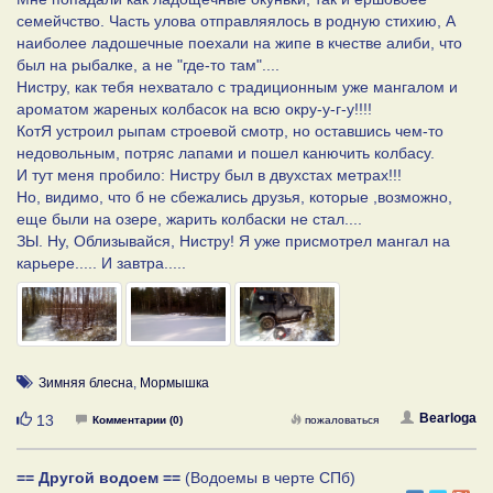
семейчство. Часть улова отправляялось в родную стихию, А
наиболее ладошечные поехали на жипе в кчестве алиби, что
был на рыбалке, а не "где-то там"....
Нистру, как тебя нехватало с традиционным уже мангалом и
ароматом жареных колбасок на всю окру-у-г-у!!!!
КотЯ устроил рыпам строевой смотр, но оставшись чем-то
недовольным, потряс лапами и пошел канючить колбасу.
И тут меня пробило: Нистру был в двухстах метрах!!!
Но, видимо, что б не сбежались друзья, которые ,возможно,
еще были на озере, жарить колбаски не стал....
ЗЫ. Ну, Облизывайся, Нистру! Я уже присмотрел мангал на
карьере..... И завтра.....
Зимняя блесна
,
Мормышка
Нравится
Bearloga
13
Комментарии (0)
пожаловаться
== Другой водоем ==
(Водоемы в черте СПб)