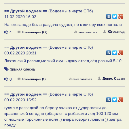
== Другой водоем ==
(Водоемы в черте СПб)
11.02.2020 16:02
На югозаподе была раздача судака, но к вечеру всех погнали
Нравится
Югозапод
4
Комментарии (27)
пожаловаться
== Другой водоем ==
(Водоемы в черте СПб)
09.02.2020 20:31
Лахтинский разлив,мелкий окунь.душу отвел,лёд разный 5-10
Зимняя блесна
Нравится
Денис Сасин
8
Комментарии (1)
пожаловаться
== Другой водоем ==
(Водоемы в черте СПб)
09.02.2020 15:52
гулял с разведкой по берегу залива от дудергофки до
красненькой сегодня (общался с рыбаками лед 100 120 мм
сплошные торсионные поля :) вчера говорят ловили )) завтра
поеду