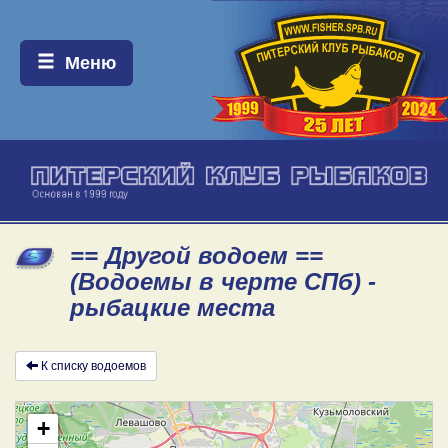
Меню:
Меню
== Другой водоем ==
(Водоемы в черте СПб) -
рыбацкие места
К списку водоемов
+