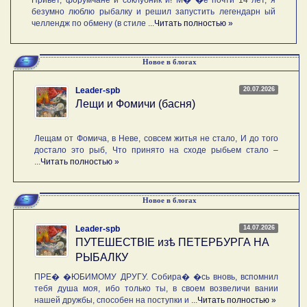
Привет, форумчане и соклубник и! М� �е почти 14 лет, я
безумно люблю рыбалку и решил запустить легендарн ый
челлендж по обмену (в стиле ...
Читать полностью »
Новое в блогах
20.07.2026
Leader-spb
Лещи и Фомичи (басня)
Лещам от Фомича, в Неве, совсем житья не стало, И до того
достало это рыб, Что принято на сходе рыбьем стало –
...
Читать полностью »
Новое в блогах
14.07.2026
Leader-spb
ПУТЕШЕСТВIE изѣ ПЕТЕРБУРГА НА
РЫБАЛКУ
ПРЕ� �ЮБИМОМУ ДРУГУ. Собира� �сь вновь, вспомнил
тебя душа моя, ибо только ты, в своем возвеличи вании
нашей дружбы, способен на поступки и ...
Читать полностью »