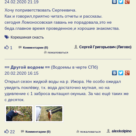
24.02.2020 21:19
Хочу поприветствовать Сергеевича.
Как и говорил,приятно читать отчеты и рассказы.
сегодня Ломоносовская гавань не порадовала,это не
беда.главное время проведенное,и хорошие знакомства.
Корюшиная снасть
Нравится
Сергей Григорьевич (Лигово)
1
Комментарии (0)
пожаловаться
== Другой водоем ==
(Водоемы в черте СПб)
20.02.2020 16:15
Открыл сезон жидкой воды на р. Ижора. Не особо ожидал
увидеть поклёвку, т.к. вода достаточно мутная, но на
удивление с 1 заброса вытащил окунька. За час ещё таких же
с десяток.
Нравится
alexkolpino
22
Комментарии (0)
пожаловаться