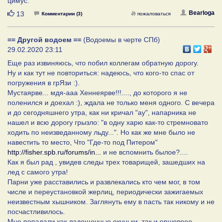
цимус.
Нравится
Bearloga
13
Комментарии (3)
пожаловаться
== Другой водоем ==
(Водоемы в черте СПб)
29.02.2020 23:11
Еще раз извиняюсь, что побил коллегам обратную дорогу.
Ну и как тут не повториться: надеюсь, что кого-то спас от
погружения в грЯзи :).
Мустаярве... мдя-ааа Хеннеярве!!!...., до которого я не
поленился и доехал :), ждала не только меня одного. С вечера
и до сегодняшнего утра, как ни кричал "ау", напарника не
нашел и всю дорогу грызло: "в одну харю как-то стремновато
ходить по неизведанному льду...". Но как же мне было не
навестить то место, Что "Где-то под Питером"
http://fisher.spb.ru/forums/in...
и не вспомнить былое?....
Как я был рад , увидев следы трех товарищей, зашедших на
лед с самого утра!
Парни уже расставились и развлекались кто чем мог, в том
числе и переустановкой жерлиц, периодически зажигаемых
неизвестным хышником. Заглянуть ему в пасть так никому и не
посчастливилось.
Мне попадали как ладощечные окуньки, так и ершовоее