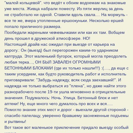
"малой кольцевой". что ведёт к обоим водоемам на знакомые
уже места. Живца набрали поместу. Из пяти жерлиц за день
не стработало ни одной. Ставили вдоль свала.... На мормуль -
все те же, вчера утопленные ершоокуньки. Несколько ершей
попало приличного размера.
Пообедали жареными чевчевычками или как их там. Вобщем
день прошел в дружеской атмосфэере. НО!
Настоящий драйв нас ожидал при выезде от карьера на
дорогу.: Он (выезд) был перегорожен каким-то ударником
каптруда. Этот маленький бугорок, который могла преодолеть
любая терка..., ОН БЫЛ ЗАВАЛЕН ОГРОМНЫМИ
БЕТОННЫМИ БЛОКАМИ (где их только нашли!!!) :(...., да еще с
таким усердием, как будто руководитель работ и исполнитель
приговаривали: "Забудь надежду, всяк сюда заехавший!". И
надежда не только выбраться из "плена", но даже найти этого
разнорабочего после 19-ти ушла мгновенно в отрицательные
значения. Подумалось: Ночь. Улица. Бетонный блок и нет
аптеки! Ну, еще много чего думалось про всех и вся.....
Помогло знание этих мест и дорог - выехали другой стороной -
спасибо папелацу, уверенно бравшему заснеженные подъемы
и рытвины!
Вот такое вот маленькое приключение придало выезду особый