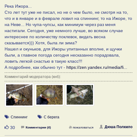
Река Ижора...
Сто лет тут уже не писал, но не о чем было, не смотря на то,
что и в январе и в феврале ловил на спиннинг, то на Ижоре, то
на Неве... Но чупа-чупсы, как минимум через раз меня
настигали. Сегодня, уже немного лучше, во всяком случае
интереснее по количеству поклевок, видать весна
сказывается))) Хотя, была ли зима?
Нашел и окуньков, для Ижоры упитанных вполне, и щучки
были, а главное погода сегодня несказанно порадовала,
ловить легкой снастью в такую класс!!!
А подробнее, как обычно тут -
https://zen.yandex.ru/media/fi...
Комментарий модератора (кнб):
Спиннинг
С берега
Нравится
Дюша Полкило
30
Комментарии (4)
пожаловаться