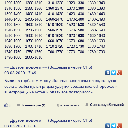
1290-1300
1300-1310
1310-1320
1320-1330
1330-1340
1340-1350
1350-1360
1360-1370
1370-1380
1380-1390
1390-1400
1400-1410
1410-1420
1420-1430
1430-1440
1440-1450
1450-1460
1460-1470
1470-1480
1480-1490
1490-1500
1500-1510
1510-1520
1520-1530
1530-1540
1540-1550
1550-1560
1560-1570
1570-1580
1580-1590
1590-1600
1600-1610
1610-1620
1620-1630
1630-1640
1640-1650
1650-1660
1660-1670
1670-1680
1680-1690
1690-1700
1700-1710
1710-1720
1720-1730
1730-1740
1740-1750
1750-1760
1760-1770
1770-1780
1780-1790
1790-1800
1800-1810
== Другой водоем ==
(Водоемы в черте СПб)
08.03.2020 17:49
Были на горбатом мосту.Шашлык видел сам ел водка чутка
была а рыбы нульи рядом удругих совсем кисло.Переехали
вСестрорецк на устье и опять все повторилось .
Нравится
Сирвариусбольшой
8
Комментарии (1)
пожаловаться
== Другой водоем ==
(Водоемы в черте СПб)
03.03.2020 16:16