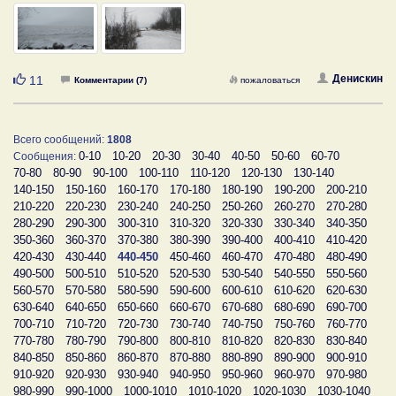
Нравится
Денискин
11
Комментарии (7)
пожаловаться
Всего сообщений:
1808
0-10
10-20
20-30
30-40
40-50
50-60
60-70
Сообщения:
70-80
80-90
90-100
100-110
110-120
120-130
130-140
140-150
150-160
160-170
170-180
180-190
190-200
200-210
210-220
220-230
230-240
240-250
250-260
260-270
270-280
280-290
290-300
300-310
310-320
320-330
330-340
340-350
350-360
360-370
370-380
380-390
390-400
400-410
410-420
420-430
430-440
440-450
450-460
460-470
470-480
480-490
490-500
500-510
510-520
520-530
530-540
540-550
550-560
560-570
570-580
580-590
590-600
600-610
610-620
620-630
630-640
640-650
650-660
660-670
670-680
680-690
690-700
700-710
710-720
720-730
730-740
740-750
750-760
760-770
770-780
780-790
790-800
800-810
810-820
820-830
830-840
840-850
850-860
860-870
870-880
880-890
890-900
900-910
910-920
920-930
930-940
940-950
950-960
960-970
970-980
980-990
990-1000
1000-1010
1010-1020
1020-1030
1030-1040