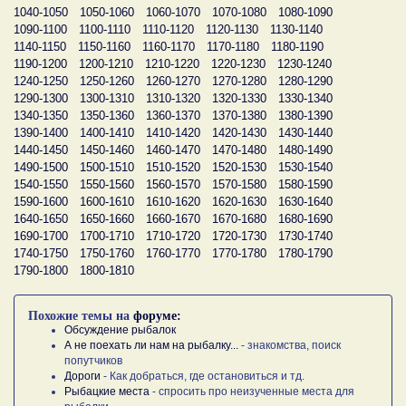
1040-1050
1050-1060
1060-1070
1070-1080
1080-1090
1090-1100
1100-1110
1110-1120
1120-1130
1130-1140
1140-1150
1150-1160
1160-1170
1170-1180
1180-1190
1190-1200
1200-1210
1210-1220
1220-1230
1230-1240
1240-1250
1250-1260
1260-1270
1270-1280
1280-1290
1290-1300
1300-1310
1310-1320
1320-1330
1330-1340
1340-1350
1350-1360
1360-1370
1370-1380
1380-1390
1390-1400
1400-1410
1410-1420
1420-1430
1430-1440
1440-1450
1450-1460
1460-1470
1470-1480
1480-1490
1490-1500
1500-1510
1510-1520
1520-1530
1530-1540
1540-1550
1550-1560
1560-1570
1570-1580
1580-1590
1590-1600
1600-1610
1610-1620
1620-1630
1630-1640
1640-1650
1650-1660
1660-1670
1670-1680
1680-1690
1690-1700
1700-1710
1710-1720
1720-1730
1730-1740
1740-1750
1750-1760
1760-1770
1770-1780
1780-1790
1790-1800
1800-1810
Похожие темы на
форуме:
Обсуждение рыбалок
А не поехать ли нам на рыбалку...
- знакомства, поиск
попутчиков
Дороги
- Как добраться, где остановиться и тд.
Рыбацкие места
- спросить про неизученные места для